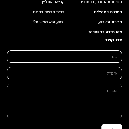
הגויות מהתורה, הכתובים
קריאה אונליין
המשיח בתהילים
ברית חדשה בחינם
פרשת השבוע
ישוע הוא המשיח?!
מהי חזרה בתשובה?
צרו קשר
*
ש
*
ם
*
*
א
י
מ
י
ה
י
ע
ל
ר
*
ו
ת