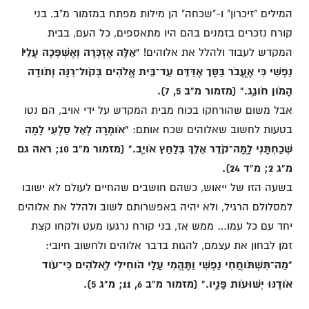
המילים "זיכרון" ו-"שכחה" הן מילות מפתח במזמור מ"ב. בני
קורח נזכרים בזמנים בהם היו מתאספים, כל העם, בבית
המקדש לעבוד ולהלל את אלוהים!
"אֵלֶּה אֶזְכְּרָה וְאֶשְׁפְּכָה עָלַי׀
נַפְשִׁי כִּי אֶֽעֱבֹר בַּסָּך אֶדַּדֵּם עַד־בֵּית אֱלֹהִים בְּקֹול־רִנָּה וְתֹודָה
הָמֹון חֹוגֵֽג." (מזמור מ"ב 5, 7).
אבל משום שהורחקו בכוח מבית המקדש על ידי אויב, הם נטו
בטעות לחשוב שאלוהים שכח אותם:
"אֹומְרָה לְאֵל סַלְעִי לָמָה
שְׁכַחְתָּנִי לָֽמָּה־קֹדֵר אֵלֵךְ בְּלַחַץ אֹויֵֽב." (מזמור מ"ב 10; ראה גם
מ"ג 2; מ"ד 24).
בשעה הזו של ייאוש, כשהם חושבים שהחיים לעולם לא ישובו
למסלולם הרגיל, ולא יהיה באפשרותם לשוב ולהלל את אלוהים
יחד עם כל עמו… ממש אז, בני קורח נרגעו מעט ולקחו קצת
זמן לבחון את עצמם, להגות בדבר אלוהים ולחשוב חיובי:
"מַה־תִּשְׁתֹּוחֲחִי נַפְשִׁי וַתֶּהֱמִי עָלָי הֹוחִילִי לֵֽאלֹהִים כִּי־עֹוד
אֹודֶנּוּ יְשׁוּעֹות פָּנָֽיו." (מזמור מ"ב 6, 11; מ"ג 5).