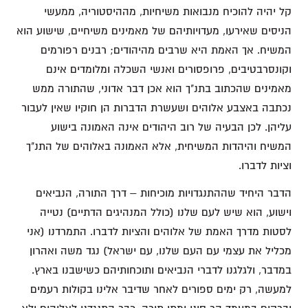
קל יהיה להוכיח מנבואות משיחיות, מההיסטוריה, ממעשי
הניסים שאירעו, מעדויותיהם של מאמינים משיחיים, שישוע הוא
המשיח. אך האמת היא שרבים מהיהודים; רבנים רפורמים
וקונסרבטיבים, פרופסורים ואנשי השכלה ומלומדים אינם
מאמינים שהכתוב בתנ"ך הוא אכן דבר אדוני, שהתורה ממש
נכתבה באצבע אלוהים ושעשרת הדברות הן חוקיו שאין לעבור
עליהן. לכן הבעיה של רוב היהודים אינה האמונה בישוע
המשיח והיהדות המשיחית, אלא האמונה באלוהים של התנ"ך
וציות לדברו.
הדבר היחיד שההתנגדויות מוכיחות – דרך התורה, הנביאים
וישוע, הוא שיש לעם שלנו (כולל המנהיגים הדתיים) נטייה
לסטות מדרך האמת של אלוהים והציות לדברו. התמרדנו (אני
מכליל את עצמי עם העם שלנו, עם ישראל) נגד משה ואהרון
במדבר, ולגלגנו לדברי הנביאים ותוכחותיהם כשישבנו בארץ.
למעשה, רק ימים ספורים לאחר שדיבר אלינו בקולות רעמים