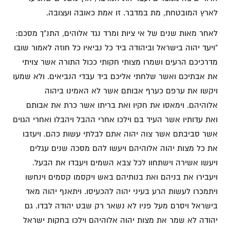
לארץ המובטחת, מת במדבר. זו אמת כאובה ועצובה.
לאחר מאות שנים של אי ציות ומרד נגד אלוהים, התנ"ך מסכם:
"ויעד יהוה בישראל וביהודה ביד כל נביאיו כל חוזה לאמור שובו
מדרכיכם הרעים ושמרו מצותי חקותי ככול התורה אשר צויתי
את אבתיכם ואשר שלחתי אליכם ביד עבדי הנביאים. ולא שמעו
ויקשו את ערפם כערף אבותם אשר לא האמינו ביהוה
אלוהיהם. וימאסו את חקיו ואת בריתו אשר כרת את אבותם
ואת עדותיו אשר העיד בם וילכו אחרי ההבל ויהבלו ואחרי הגוים
אשר סביבתם אשר צוה יהוה אתם לבלתי עשות כהם. ויעזבו
את כל מצות יהוה אלוהיהם ויעשו להם מסכה שנים עגלים
ויעשו אשירה וישתחוו לכל צבא השמים ויעבדו את הבעל.
ויעבירו את בניהם ואת בנותיהם באש ויקסמו קסמים וינחשו
ויתמכרו לעשות הרע בעיני יהוה להכעיסו. ויתאנף יהוה מאד
בישראל ויסרם מעל פניו לא נשאר רק שבט יהודה לבדו. גם
יהודה לא שמר את מצות יהוה אלוהיהם וילכו בחקות ישראל