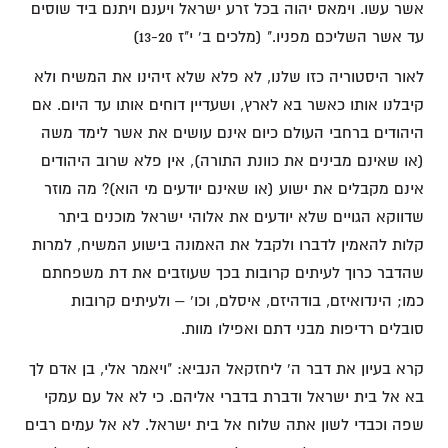
אשר עשו. וימאס יהוה בכל זרע ישראל ויענם ויתנם ביד שוסים
עד אשר השליכם מפניו." (מלכים ב' י"ז 13-20)
לאור היסטוריה כזו שלנו, לא פלא שלא זיהינו את המשיח ולא
קיבלנו אותו כאשר בא לארץ, ושעדיין דוחים אותו עד היום. אם
היהודים ברחבי העולם כיום אינם עושים את אשר לימד משה
(או שאינם מבינים את כוונת התורה), אין פלא שרוב היהודים
אינם מקבלים את ישוע (או שאינם יודעים מי הוא)? מה מוזר
שדווקא הגויים שלא יודעים את אלוהי ישראל מוכנים ביתר
קלות להאמין לדברו ולקבל את האמונה בישוע המשיח, למרות
שהדבר כרוך לעיתים קרובות בכך שעוזבים את דת משפחתם
כמו; הינדואיזם, בודהיזם, איסלם, וכו' – ולעיתים קרובות
סובלים רדיפות מבני דתם ואפילו מוות.
קרא בעיון את דבר ה' ליחזקאל הנביא: "ויאמר אלי, בן אדם לך
בא אל בית ישראל ודברת בדברי אליהם. כי לא אל עם עמקי
שפה וכבדי לשון אתה שלוח אל בית ישראל. לא אל עמים רבים