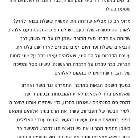
וברקים במעמד הר סיני ומתן תורה, כבר התנגדנו לאלוהים ולא
שמענו בקולו.
מדוע אם כן מפליא שנדחה את המשיח ששלח בבואו לארץ?
לאורך ההיסטוריה שלנו כעם, יש לנו דפוס התנהגות עם אלוהים
שדוחה את דברו; מאז התורה שנתן לנו על ידי משה, דרך
הנביאים ששלח ועד היום. ימים ספורים לאחר שקיבלנו את
עשרת הדברות על הר סיני, שאלוהים עצמו כתב על שני לוחות
הברית, כבר עברנו על הדברה הראשונה, עשינו פסל ומסיכה
של זהב והשתחווינו לו במקום לאלוהים.
במשך השנים הבאות במדבר, התמרדנו נגד משה ואהרון
שאלוהים בחר להנהיגנו לארץ המובטחת, ובכעס דרשנו
להחליפם במנהיגים שאנחנו בחרנו, כדי שיחזירו אותנו למצרים
ולסיר הבשר של העבדות. עשינו את הרע בעיני אלוהים וחטאנו
בפניו בחטאים שונים, ועשינו כמעשי הגויים עובדי האלילים,
באופן מתמיד המרינו את פיו ולא צייתנו לדברו. למעשה כל
הדור שיצא ממצרים ועבר את המדבר, חוץ משניים שהגיעו