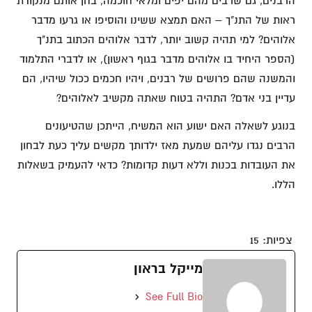
הרבנים, גם שרבים מהם יפים ומלאי חוכמה, בחן אותם מנקודת
ראות של התנ"ך – האם תמצא ששינו והוסיפו או גרעו מדבר
אלוהים? למי תהיה קשוב יותר, לדבר אלוהים הכתוב בתנ"ך
(הספר היחיד בו אלוהים מדבר בגוף ראשון), או לדברי התלמוד
והמשנה שהם פרושים של רבנים, ויהיו חכמים ככול שיהיו, הם
עדיין בני אדם? התהיה בטוח שאתה מקשיב לאלוהים?
בנוגע לשאלה האם ישוע הוא המשיח, הייתכן שהטיעונים
הרבים נגדו עליהם שמעת מאז ילדותך מקשים עליך כעת לבחון
את העובדות בכנות וללא דעות קדומות? כדאי להעמיק בשאלות
הללו.
צפיות:
15
מייקל בראון
See Full Bio