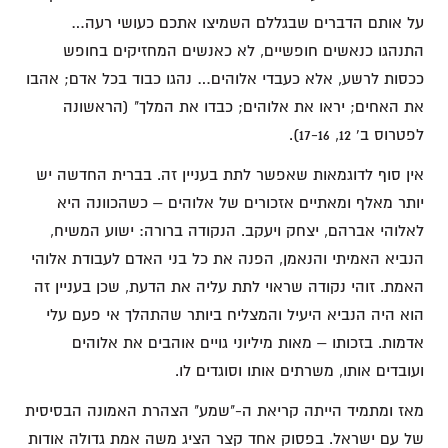
על אותם הדברים שבגללם השמיצו אתכם כעושי רעה…
התנהגו כנאשים חופשיים, לא כאנשים המחזיקים בחופש
ככסות לרשע, אלא כעבדי אלוהים… נהגו כבוד בכל אדם; אהבו
את האחים; יראו את אלוהים; כבדו את המלך" (הראשונה
לפטרוס ב' 12, 17-16).
אין סוף לדוגמאות שאפשר לתת בעניין זה. בברית החדשה יש
יותר מאלף ומאתיים אזכורים של אלוהים – כשהכוונה היא
לאלוהי אברהם, יצחק ויעקב. הנקודה ברורה: ישוע המשיח,
הנביא האמיתי והנאמן, הפנה את כל בני האדם לעבודת אלוהי
האמת. זוהי נקודה שראוי לתת עליה את הדעת, שכן בעניין זה
הוא היה הנביא היעיל והמצליח ביותר שהתהלך אי פעם עלי
אדמות. בזכותו – מאות מיליוני גויים אוהבים את אלוהים
ועובדים אותו, משרתים אותו וסוגדים לו.
מאז ומתמיד הייתה קריאת ה-"שמע" הצהרת האמונה הבסיסית
של עם ישראל. בפסוק אחד קצר הציג משה אמת גדולה אודות