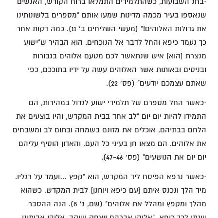
·בחג השבועות, כשהתלמידים התמלאו ברוח הקודש, האנשים
שנאספו בעיר מכמה מדינות שמעו אותם "מספרים בלשונותינו
את גדולות האלוהים!" (מעשי השליחים ב' 11). כמה דקות אחר
כך נעמד כיפא והחל לדבר אל הנוכחים. הוא הבהיר ש"ישוע
מנצרת [הוא] איש שנתאשר לכם מטעם אלוהים בגבורות
ובניסים ובאותות אשר האלוהים עשה על ידיו בתוככם, כפי
שאתם עצמכם יודעים" (פס' 22).
·כאשר החל מספרם של תלמידי ישוע לגדול במהירות, הם
התמידו להיות יום יום "לב אחד בבית המקדש, והיו בוצעים את
הלחם בבתיהם, אוכלים את מזונם בשמחה ובתום לב ומשבחים
את אלוהים. הם מצאו חן בעיני כל העם, והאדון הוסיף עליהם
יום יום את הנושעים" (פס' 47-46).
·כאשר נרפא הפיסח ליד המקדש, הוא "קפץ …ועמד על רגליו.
מיד הלך ונכנס איתם [עם כיפא ויוחנן] לבית המקדש, כשהוא
מהלך ומקפץ ומהלל את אלוהים" (שם, ג' 8). הנה ההסבר
שנתן לכך כיפא, "אלוהי אברהם ויצחק ויעקב, אלוהי אבותינו,