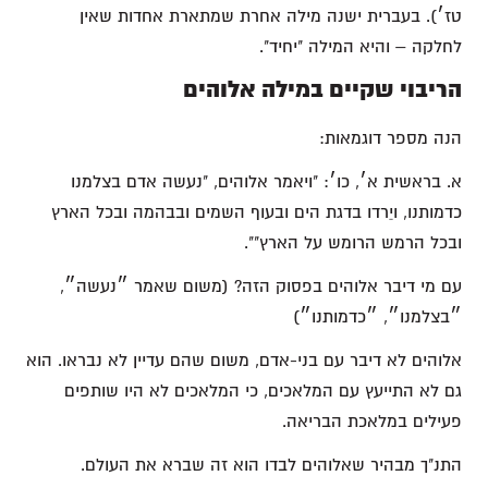
טז׳). בעברית ישנה מילה אחרת שמתארת אחדות שאין
לחלקה – והיא המילה "יחיד".
הריבוי שקיים במילה אלוהים
הנה מספר דוגמאות:
א. בראשית א׳, כו׳: "ויאמר אלוהים, "נעשה אדם בצלמנו
כדמותנו, ויֵרדו בדגת הים ובעוף השמים ובבהמה ובכל הארץ
ובכל הרמש הרומש על הארץ"".
עם מי דיבר אלוהים בפסוק הזה? (משום שאמר ״נעשה״,
״בצלמנו״, ״כדמותנו״)
אלוהים לא דיבר עם בני-אדם, משום שהם עדיין לא נבראו. הוא
גם לא התייעץ עם המלאכים, כי המלאכים לא היו שותפים
פעילים במלאכת הבריאה.
התנ"ך מבהיר שאלוהים לבדו הוא זה שברא את העולם.