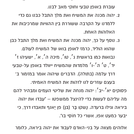
עוברת באופן טבעי וחוקי מאב לבנו.
יהוה מכנה את המשיח ואת מלך התבל כבנו גם כדי
ללמדנו על הקרבה ששוררת בין ההוויות שמרכיבות את
האלוהות האחת.
נוסף על כך, יהוה מכנה את המשיח ואת מלך התבל כבן
שהוא הוליד, כרמז לאופן בואו של המשיח לעולם.
נבואות כמו בראשית ג׳, טו׳, מיכה ה׳, א׳, ישעיהו ז׳
יד׳, ט׳ ה׳-ו׳ מלמדות שהמשיח ייוולד באופן על-טבעי
דרך עלמה (בתולה). הדברים שיהוה אומר במזמור ב'
בעצם עוזרים לנו לזהות את המשיח האמיתי.
פסוקים יא׳-יב׳: יהוה מנחה את שליטי העמים ומבהיר להם
מה עליהם לעשות כדי להינצל ממשפטו – "עִבדו את יהוה
ביראה וגילו ברעדה. נַשקו בַּר (בּן) פן יֶאנף ותאבדו דרך, כי
יבער כמעט אפו, אשרי כל חוֹסֵי בו".
אלוהים מצווה על בני-האדם לעבוד את יהוה ביראה, כלומר