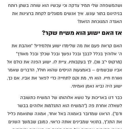
ושהמשפחה שלי תמיד צדקה וכי עכשיו הוא שוחה בשתן רותח
בגיהינום בתור עונש. איך אנשים מסוגלים לקחת ברצינות את
האגדה המגוכחת הזאת?
אז האם ישוע הוא משיח שקר?
האם קראת פעם את מה שלימדו ישוע ותלמידיו? "ואהבת את
ה' אלוהיך בכלל לבבך ובכל נפשך ובכל שכלך ובכל מאודך"
(מרקוס י"ב 30). לך בעקבותיו. ציית לו. ישוע הפנה את כולם אל
אביו שבשמים – באמצעות הניסים שהוא חולל, הדברים שאמר
ואורח חייו. הוא חי, מת וקם לתחייה כדי לפאר את אביו. אם כך,
ישוע היה נביא נאמן ואמיתי.
כבר דנו באריכות על נושא אלוהותו של המשיח כתשובה
לשאלה אחרת פה ("המשיח הוא התגלמות אלוהים בבשר
ודם"). הראנו שמדובר באמונה באל אחד, אמונה שתואמת כליל
את התנ"ך, בתנאי שמבינים אותה כראוי. כמובן שבמשך השנים