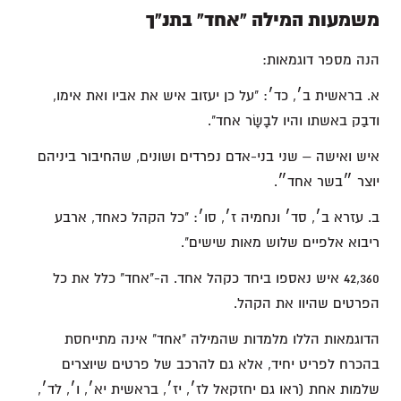
משמעות המילה "אחד" בתנ"ך
הנה מספר דוגמאות:
א. בראשית ב׳, כד׳: "על כן יעזוב איש את אביו ואת אימו,
ודבַק באשתו והיו לבָשָׂר אחד".
איש ואישה – שני בני-אדם נפרדים ושונים, שהחיבור ביניהם
יוצר ״בשר אחד״.
ב. עזרא ב׳, סד׳ ונחמיה ז׳, סו׳: "כל הקהל כאחד, ארבע
ריבוא אלפיים שלוש מאות שישים".
42,360 איש נאספו ביחד כקהל אחד. ה-"אחד" כלל את כל
הפרטים שהיוו את הקהל.
הדוגמאות הללו מלמדות שהמילה "אחד" אינה מתייחסת
בהכרח לפריט יחיד, אלא גם להרכב של פרטים שיוצרים
שלמות אחת (ראו גם יחזקאל לז׳, יז׳, בראשית יא׳, ו׳, לד׳,