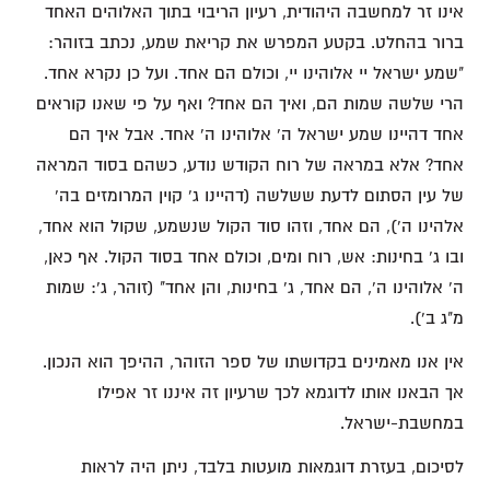
אינו זר למחשבה היהודית, רעיון הריבוי בתוך האלוהים האחד
ברור בהחלט. בקטע המפרש את קריאת שמע, נכתב בזוהר:
"שמע ישראל יי אלוהינו יי, וכולם הם אחד. ועל כן נקרא אחד.
הרי שלשה שמות הם, ואיך הם אחד? ואף על פי שאנו קוראים
אחד דהיינו שמע ישראל ה' אלוהינו ה' אחד. אבל איך הם
אחד? אלא במראה של רוח הקודש נודע, כשהם בסוד המראה
של עין הסתום לדעת ששלשה (דהיינו ג' קוין המרומזים בה'
אלהינו ה'), הם אחד, וזהו סוד הקול שנשמע, שקול הוא אחד,
ובו ג' בחינות: אש, רוח ומים, וכולם אחד בסוד הקול. אף כאן,
ה' אלוהינו ה', הם אחד, ג' בחינות, והן אחד" (זוהר, ג': שמות
מ"ג ב').
אין אנו מאמינים בקדושתו של ספר הזוהר, ההיפך הוא הנכון.
אך הבאנו אותו לדוגמא לכך שרעיון זה איננו זר אפילו
במחשבת-ישראל.
לסיכום, בעזרת דוגמאות מועטות בלבד, ניתן היה לראות