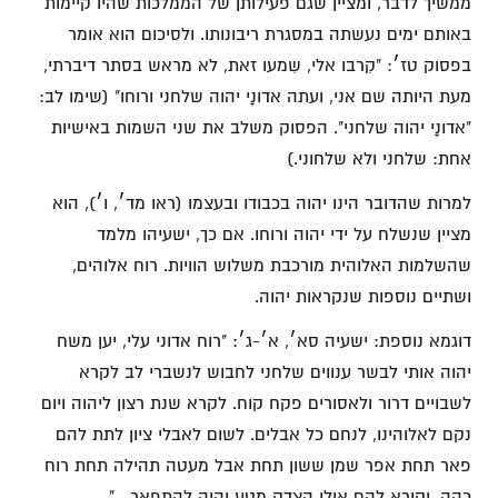
ממשיך לדבר, ומציין שגם פעילותן של הממלכות שהיו קיימות
באותם ימים נעשתה במסגרת ריבונותו. ולסיכום הוא אומר
בפסוק טז׳: "קִרבו אלי, שִמעו זאת, לא מראש בסתר דיברתי,
מעת היותה שם אני, ועתה אדונָי יהוה שלחני ורוחו" (שימו לב:
"אדונָי יהוה שלחני". הפסוק משלב את שני השמות באישיות
אחת: שלחני ולא שלחוני.)
למרות שהדובר הינו יהוה בכבודו ובעצמו (ראו מד׳, ו׳), הוא
מציין שנשלח על ידי יהוה ורוחו. אם כך, ישעיהו מלמד
שהשלמות האלוהית מורכבת משלוש הוויות. רוח אלוהים,
ושתיים נוספות שנקראות יהוה.
דוגמא נוספת: ישעיה סא׳, א׳-ג׳: "רוח אדוני עלי, יען משח
יהוה אותי לבשר ענווים שלחני לחבוש לנשברי לב לקרא
לשבויים דרור ולאסורים פקח קוח. לקרא שנת רצון ליהוה ויום
נקם לאלוהינו, לנחם כל אבלים. לשום לאבלי ציון לתת להם
פאר תחת אפר שמן ששון תחת אבל מעטה תהילה תחת רוח
כהה, וקורא להם אילי הצדק מטע יהוה להתפאר…"