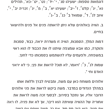
דוגמאות נוספות: ישעיהו סג׳, י׳-יד׳; נט׳, יט׳-כא׳, תהילים
נא׳, יג׳; קלט׳, ז׳-יב׳; ישעיהו יא׳, ב׳; מ׳, יג׳; זכריה יב׳, י׳,
איוב לג׳, ד׳, שמואל ב׳ כג׳, ב׳-ג׳.
ב. הוויה באלוהים שלא ניתן לראותה פנים אל פנים ולהישאר
בחיים.
דמות המלך, הסמכות, הוויה זו משדרת יראה, כבוד, סמכות
והוקרה, כמו אבא שמצפה שיתנו לו את הכבוד לו הוא ראוי
במשפחה, ולפעמים עליו להשתמש בסמכותו כדי לחנך.
שמות לג׳, כ׳: "ויאמר, לא תוכל לראות את פנַי, כי לא יראני
האדם וחי ".
אלוהים משוחח כאן עם משה, ומבטיח לברך וללוות אותו
במהלך הנדודים במדבר. משה ביקש לראות את פני אלוהים
הדובר אליו, אך נתקל בסירוב. לבסוף זכה משה לראות את
אחוריה של ההוויה שאיתה הוא דיבר, אך לא את פניה. לוּ ראה
את פניה, הוא היה מת מיד. אם כך, משה שוחח עם הוויה