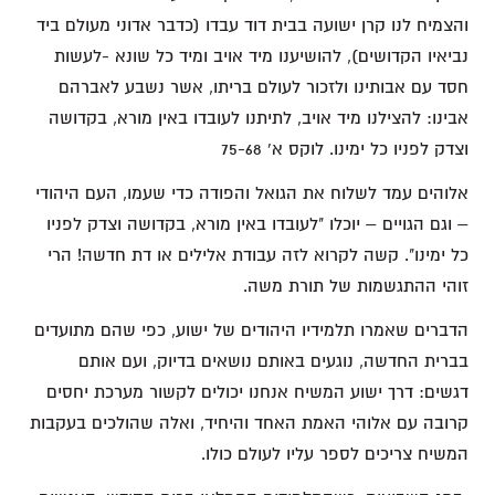
והצמיח לנו קרן ישועה בבית דוד עבדו (כדבר אדוני מעולם ביד
נביאיו הקדושים), להושיענו מיד אויב ומיד כל שונא -לעשות
חסד עם אבותינו ולזכור לעולם בריתו, אשר נשבע לאברהם
אבינו: להצילנו מיד אויב, לתיתנו לעובדו באין מורא, בקדושה
וצדק לפניו כל ימינו. לוקס א' 75-68
אלוהים עמד לשלוח את הגואל והפודה כדי שעמו, העם היהודי
– וגם הגויים – יוכלו "לעובדו באין מורא, בקדושה וצדק לפניו
כל ימינו". קשה לקרוא לזה עבודת אלילים או דת חדשה! הרי
זוהי ההתגשמות של תורת משה.
הדברים שאמרו תלמידיו היהודים של ישוע, כפי שהם מתועדים
בברית החדשה, נוגעים באותם נושאים בדיוק, ועם אותם
דגשים: דרך ישוע המשיח אנחנו יכולים לקשור מערכת יחסים
קרובה עם אלוהי האמת האחד והיחיד, ואלה שהולכים בעקבות
המשיח צריכים לספר עליו לעולם כולו.