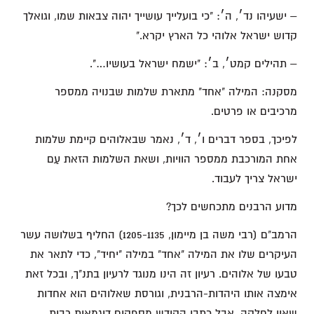
– ישעיהו נד׳, ה׳: "כי בועלייך עושייך יהוה צבאות שמו, וגואלך
קדוש ישראל אלוהי כל הארץ יקרא."
– תהילים קמט׳, ב׳: "ישמח ישראל בעושיו…".
מסקנה: המילה "אחד" מתארת שלמות שבנויה ממספר
מרכיבים או פרטים.
לפיכך, בספר דברים ו׳, ד׳, נאמר שבאלוהים קיימת שלמות
אחת המורכבת ממספר הוויות, ושאת השלמות הזאת עַם
ישראל צריך לעבוד.
מדוע הרבנים מתכחשים לכך?
הרמב"ם (רבי משה בן מיימון, 1205-1135) החליף בשלושה עשר
העיקרים שלו את המילה "אחד" במילה "יחיד", כדי לתאר את
טבעו של אלוהים. רעיון זה הינו מנוגד לרעיון בתנ"ך, ובכל זאת
אימצה אותו היהדות-הרבנית, וגורסת שאלוהים הוא אחדות
שאין לחלקה. אבל כתבי הקודש מספקים דוגמאות רבות