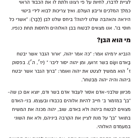
לציית לדברו, לחיות על פי רצונו ולתת לו את הכבוד הראוי
כמלך המלכים וריבון העולם. ואיך צריכות לבוא לידי ביטוי
היראה והאהבה שלנו ליהוה? ביחס שלנו לבן (לַבַּר): "אשרי כל
חוסי בו". אנו מצוּוים לבטוח בבן האלוהים ולחסות תחת כנפיו.
מי הוא הבן?
הנביא ירמיהו אמר: "כה אמר יהוה, 'ארור הגבר אשר יבטח
בָּאדם ושָׂם בשר זרועו, ומן יהוה יסור ליבו' " (יז׳, ה׳). בפסוק
ז׳ הוא ממשיך לצטט את יהוה ואומר: "ברוך הגבר אשר יבטח
ביהוה והיה יהוה מִבטחו".
מכיוון שלבני-אדם אסור לעבוד אדם בשר ודם, יוצא אם כן שה-
"בן" במזמור ב' חייב להיות אלוהים בכבודו ובעצמו. בני-האדם
מצוּוים לבטוח ביהוה ולא באדם. שוב, יהוה מכנה את המשיח
בתואר "בן" על מנת לציין את הקרבה ביניהם, ולא את השוני
במעמדם האלוהי.