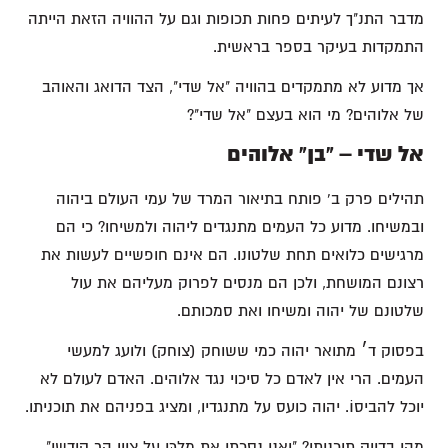
מדבר התנ"ך לעיתים פחות תכופות וגם על ההוויה הזאת הייתה
התמקדות בעיקר בספר בראשית.
אך מדוע לא מתמקדים בהוויה "אל שדי", הצד הדואג והאוהב
של אלוהים? מי הוא בעצם "אל שדי"?
אל שדי – "בן" אלוהים
תהילים פרק ב' פותח בתיאור המרד של עמי העולם ביהוה
ובמשיחו. מדוע כל העמים מתנגדים ליהוה ולמשיחו? כי הם
מרגישים כלואים תחת שלטונו. הם אינם חופשיים לעשות את
רצונם המושחת, ולכן הם מנסים לפרוק מעליהם את עול
שלטונם של יהוה ומשיחו ואת סמכותם.
בפסוק ד׳ מתואר יהוה כמי ששוחק (צוחק) ולועג למעשי
העמים. הרי אין לאדם כל סיכוי נגד אלוהים. האדם לעולם לא
יוכל להביסוֹ. יהוה כועס על מתנגדיו, ומציג בפניהם את תוכניתו.
מהי בדיוק תוכניתו? "ואני נסכתי את מלכִּי על ציון הר קודשי"