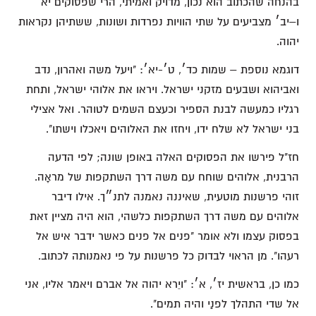
בהנחה שהכתוב הוא נכון, מדויק ואמיתי, הרי שפסוקים יא׳
ו–יב׳ מצביעים על שתי הוויות נפרדות ושונות, ששתיהן נקראות
יהוה.
דוגמא נוספת – שמות כד׳, ט׳-יא׳: "ויעל משה ואהרון, נדב
ואביהוא ושבעים מזקני ישראל. ויראו את אלוהי ישראל, ותחת
רגליו כמעשה לבנת הספיר וכעצם השמים לטוהר. ואל אצילי
בני ישראל לא שלח ידו, ויחזו את האלוהים ויאכלו וישתו".
חז"ל פירשו את הפסוקים האלה באופן שונה; לפי הדעה
הרבנית, אלוהים שוחח עם משה דרך השתקפות של מראָה.
זוהי פרשנות מוטעית, שאיננה נאמנה לתנ״ך. אילו דיבר
אלוהים עם משה דרך השתקפות כלשהי, הוא היה מציין זאת
בפסוק עצמו ולא אומר "פנים אל פנים כאשר ידבר איש אל
רעהו". מן הראוי לבדוק כל פרשנות על פי נאמנותה לכתוב.
כמו כן, בראשית יז׳, א׳: "ויֵרא יהוה אל אברם ויאמר אליו, אני
אל שדי התהלך לפנַי והיה תמים".