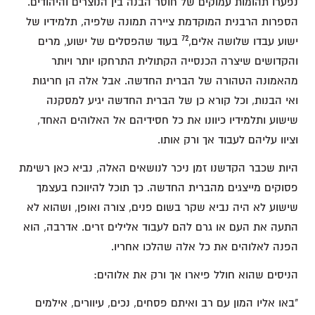
נפערו תהומות עמוקים של חוסר הבנה בין הנוצרים והיהודים.
הספרות הרבנית המוקדמת ציירה תמונה שלפיה, תלמידיו של
72
ישוע עבדו שלושה אלים,
בעוד שהפסלים של ישוע, מרים
והקדושים שיצרה הכנסייה הקתולית התרחקו יותר ויותר
מהאמונה הטהורה של הברית החדשה. אבל אלה הן חריגות
ואי הבנות, וכל קורא כן של הברית החדשה יגיע למסקנה
שישוע ותלמידיו כיוונו את כל חסידיהם אל האלוהים האחד,
וציוו עליהם לעבוד אך ורק אותו.
היות שכבר הקדשנו זמן ניכר לנושאים האלה, נביא כאן רשימת
פסוקים מייצגים מהברית החדשה. כך תוכל להיווכח בעצמך
שישוע לא היה נביא שקר בשום פנים, צורה ואופן, ושהוא לא
התעה את העם או גרם להם לעבוד אלילים זרים. אדרבה, הוא
הפנה לאלוהים את כל אלה שהלכו אחריו.
הניסים שהוא חולל פיארו אך ורק את אלוהים:
"באו אליו המון עם רב ואיתם פסחים, נכים, עיוורים, אילמים