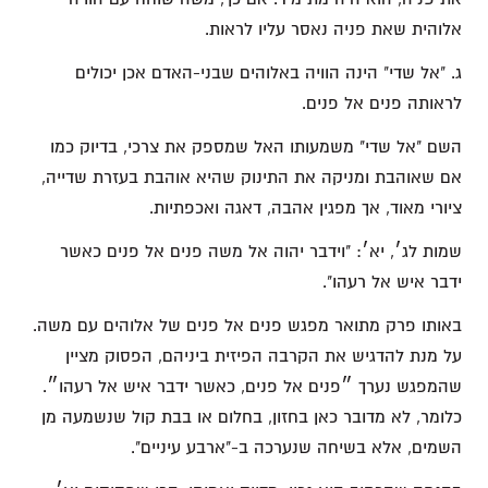
אלוהית שאת פניה נאסר עליו לראות.
ג. "אל שדי" הינה הוויה באלוהים שבני-האדם אכן יכולים
לראותה פנים אל פנים.
השם "אל שדי" משמעותו האל שמספק את צרכי, בדיוק כמו
אם שאוהבת ומניקה את התינוק שהיא אוהבת בעזרת שדייה,
ציורי מאוד, אך מפגין אהבה, דאגה ואכפתיות.
שמות לג׳, יא׳: "וידבר יהוה אל משה פנים אל פנים כאשר
ידבר איש אל רעהו".
באותו פרק מתואר מפגש פנים אל פנים של אלוהים עם משה.
על מנת להדגיש את הקרבה הפיזית ביניהם, הפסוק מציין
שהמפגש נערך ״פנים אל פנים, כאשר ידבר איש אל רעהו״.
כלומר, לא מדובר כאן בחזון, בחלום או בבת קול שנשמעה מן
השמים, אלא בשיחה שנערכה ב-"ארבע עיניים".