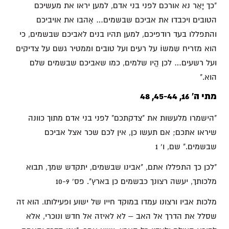
"כך יָאֵר נא אורכם לפני בני אדם, למען יראו את מעשיכם
הטובים ויכבדו את אביכם שבשמים… אֶהבו את אויביכם
והתפללו בעד רודפיכם, למען תהיו בנים לאביכם שבשמים, כי
הוא מזריח שִמשוֹ על רעים ועל טובים וממטיר גשם על צדיקים
ועל רשעים… לכן הֱיו שלמים, כמו שאביכם שבשמים שלם
הוא."
מתי ה' 16, 45-44, 48
"הישמרו מלעשות את "צדקתכם" לפני בני אדם מתוך כוונה
שיראו אתכם; אם תעשו כן, אין לכם שכר אצל אביכם
שבשמים." שם, ו' 1
"לכן כך התפללו אתם, "אבינו שבשמים, יתקדש שמך, תבוא
מלכותך, יעשה רצונך כבשמים כן בארץ". פס' 10-9
מלכות אביו ורצונו עמדו במוקד חייו של ישוע ופעילותו. הוא זה
שסלל את הדרך אל האב – לא לאיזה אל חדש ונוכרי, אלא