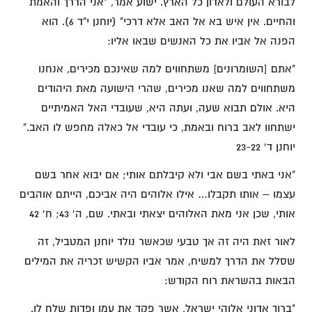
לבורא העולם ולאדון כל הארץ. ישוע אמר, "אני הדרך והאמת
והחיים. אין איש בא אל האב אלא דרכי" (יוחנן י"ד 6). הוא
הפנה אל אביו את כל האנשים שבאו אליו:
"אתם [השומרונים] משתחווים למה שאינכם מכירים, אנחנו
משתחווים למה שאנו מכירים, שהרי הישועה מאת היהודים
היא. אולם תבוא שעה, ועתה היא, שעובדי האל האמיתיים
ישתחוו לאב ברוח ובאמת, כי עובדי אל כאלה מחפש לו האב."
יוחנן ד' 23-22
"אני באתי בשם אבי ולא קיבלתם אותי; אם יבוא אחר בשם
עצמו – אותו תקבלו… אילו אלוהים היה אביכם, הייתם אוהבים
אותי, שכן אני מאת האלוהים יצאתי ובאתי. שם, ה' 43; ח' 42
לאור זאת היה זה אך טבעי שכאשר נולד יוחנן המטביל, זה
שסלל את הדרך למשיח, אמר אביו הקשיש זכריה את המילים
הבאות בהשראת רוח הקודש:
"ברוך אדוני אלוהי ישראל, אשר פקד את עמו ופדות שלח לו.