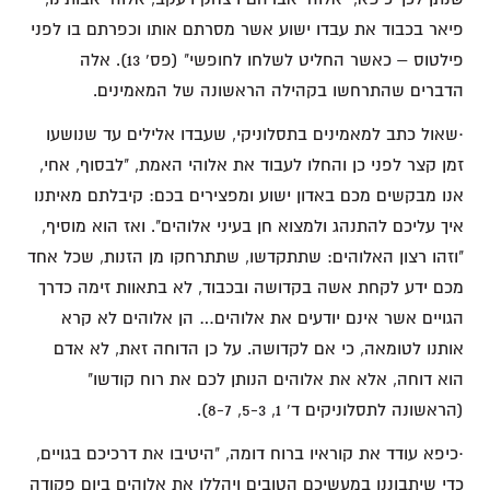
פיאר בכבוד את עבדו ישוע אשר מסרתם אותו וכפרתם בו לפני
פילטוס – כאשר החליט לשלחו לחופשי" (פס' 13). אלה
הדברים שהתרחשו בקהילה הראשונה של המאמינים.
·שאול כתב למאמינים בתסלוניקי, שעבדו אלילים עד שנושעו
זמן קצר לפני כן והחלו לעבוד את אלוהי האמת, "לבסוף, אחי,
אנו מבקשים מכם באדון ישוע ומפצירים בכם: קיבלתם מאיתנו
איך עליכם להתנהג ולמצוא חן בעיני אלוהים". ואז הוא מוסיף,
"וזהו רצון האלוהים: שתתקדשו, שתתרחקו מן הזנות, שכל אחד
מכם ידע לקחת אשה בקדושה ובכבוד, לא בתאוות זימה כדרך
הגויים אשר אינם יודעים את אלוהים… הן אלוהים לא קרא
אותנו לטומאה, כי אם לקדושה. על כן הדוחה זאת, לא אדם
הוא דוחה, אלא את אלוהים הנותן לכם את רוח קודשו"
(הראשונה לתסלוניקים ד' 1, 5-3, 8-7).
·כיפא עודד את קוראיו ברוח דומה, "היטיבו את דרכיכם בגויים,
כדי שיתבוננו במעשיכם הטובים ויהללו את אלוהים ביום פקודה