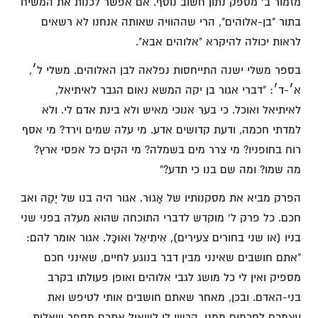
מזמור ב' מספק נתון חשוב נוסף. אם אפשר לכנות את המשיח
בתור "בן-אלוהים", הרי שההוויה שאותה אנחנו לא רשאים
לראות יכולה להיקרא "אלוהים אבא".
בספר משלי ישנה התייחסות נפלאה לבן האלוהים. משלי ל׳,
א׳-ד׳: "דברי אגור בן יקה המשא נאום הגבר לאיתיאל,
לאיתיאל ואוכל. כי בער אנוכי מאיש ולא בינת אדם לי. ולא
למדתי חכמה, ודעת קדושים אדע. מי עלה שמים וירד? מי אסף
רוח בחופניו? מי צרר מים בשמלה? מי הקים כל אפסי ארץ?
מה שמו? ומה שם בנו כי תדע?"
הפרק מביא את מסקנותיו של אָגוּר. אגור היה בנו של יֶקֶה ואב
חכם. כל פרק ל' מוקדש לדברי התוכחה שהוא מעלה בפני שני
בניו (או שני בחורים צעירים), אִיתִיאֵל ואוּכָּל. אגור אומר להם:
"אתם חושבים שאינני מבין דבר בנוגע לחיים, שאינני חכם
מספיק ואין לי כל מושג לגבי אלוהים ואופן פעולתו בקרב
בני-האדם. ובכן, מאחר שאתם חושבים אותי לטיפש ואת
עצמכם לחכמים ממני, הרשו לי לשאול אתכם מספר שאלות.