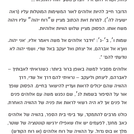
הדובר חייב להיות אלוהים לאור המשימות המוטלות עליו (ראה
ישעיה לה׳). למרות זאת הכתוב מציין ש״רוח יהוה״ עליו ויהוה
משח אותו. הפסוק מציין שלוש הוויות אלוהיות.
שמות ו׳, ב׳-ג׳: "וידבר אלוהים אל משה ויאמר אליו, 'אני יהוה.
וארָא אל אברהם, אל יצחק ואל יעקב באל שדי, ושמי יהוה לא
נודעתי להם' ".
אלוהים מסביר למשה באופן ברור ביותר: כשנראיתי לאבותיך –
לאברהם, ליצחק וליעקב – נראיתי להם דרך אל שדי, דרך
ההוויה שהם יכולים לראות ועדיין להישאר בחיים. הפסוק שופך
אור על הסיפור בשמות לג׳, שם נפגש משה עם אלוהים פנים
אל פנים אך לא היה רשאי לראות את פניה של ההוויה האחרת.
כולנו מרבים להתמקד, עוד בימי בית הספר, בהוויה של אלוהים
כאב מחנך, לפעמים יש אלו שאפילו ירגישו קונוטציה של שוטר,
מלך או בוס גדול. על ההוויה של רוח אלוהים (או רוח הקודש)