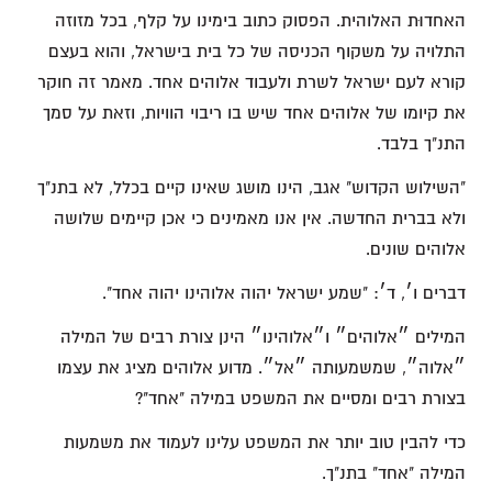
האחדוּת האלוהית. הפסוק כתוב בימינו על קלף, בכל מזוזה
התלויה על משקוף הכניסה של כל בית בישראל, והוא בעצם
קורא לעם ישראל לשרת ולעבוד אלוהים אחד. מאמר זה חוקר
את קיומו של אלוהים אחד שיש בו ריבוי הוויות, וזאת על סמך
התנ"ך בלבד.
"השילוש הקדוש" אגב, הינו מושג שאינו קיים בכלל, לא בתנ"ך
ולא בברית החדשה. אין אנו מאמינים כי אכן קיימים שלושה
אלוהים שונים.
דברים ו׳, ד׳: "שמע ישראל יהוה אלוהינו יהוה אחד".
המילים ״אלוהים״ ו״אלוהינו״ הינן צורת רבים של המילה
״אלוה״, שמשמעותה ״אל״. מדוע אלוהים מציג את עצמו
בצורת רבים ומסיים את המשפט במילה "אחד"?
כדי להבין טוב יותר את המשפט עלינו לעמוד את משמעות
המילה "אחד" בתנ"ך.