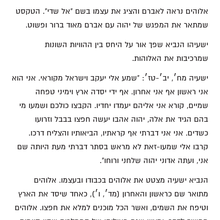
אלוהים נראה לאברם והציג את עצמו בשם "אל שדי". הטקסט
שמתאר את המפגש של יהוה עם אברם מאוד ברור ופשוט.
ישעיהו הנביא שפך אור על היחס בין ההוויות השונות
שמרכיבות את האלוהות.
ישעיה מח׳, יב׳-טז׳: "שמע אלי יעקב וישראל מקוראי. אני הוא
אני ראשון אף אני אחרון. אף ידי יסדה ארץ וימיני טפחה
שמיים, קורא אני אליהם יעמדו יחדיו. הקבצו כולכם ושמעו מי
בהם הגיד את אלה, יהוה אהבו יעשה חפצו בבבל וזרועו
כשדים. אני אני דברתי אף קראתיו, הביאותיו והצליח דרכו.
קרבו אלי שמעו-זאת לא מראש בסתר דברתי מעת היותה שם
אני, ועתה אדוני יהוה שלחני ורוחו".
הנביא ישעיה מצטט את אלוהים בכבודו ובעצמו. אלוהים
מתואר שם כראשון והאחרון (מד׳, ו׳), כאחד שיסד את הארץ
וטיפח את השמים, ואשר הכל מוכנים למלא את חפצו. אלוהים