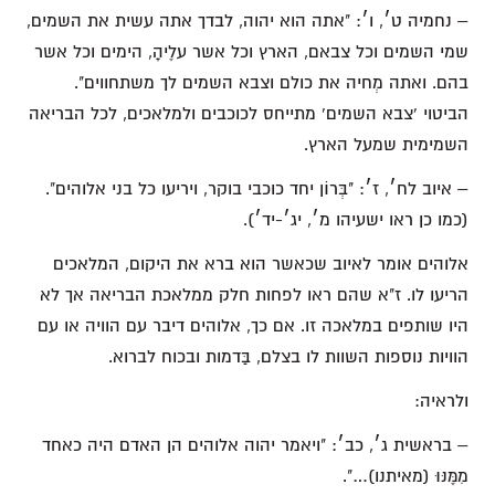
– נחמיה ט׳, ו׳: "אתה הוא יהוה, לבדך אתה עשית את השמים,
שמי השמים וכל צבאם, הארץ וכל אשר עלֶיהָ, הימים וכל אשר
בהם. ואתה מְחיה את כולם וצבא השמים לך משתחווים".
הביטוי 'צבא השמים' מתייחס לכוכבים ולמלאכים, לכל הבריאה
השמימית שמעל הארץ.
– איוב לח׳, ז׳: "בְּרוֹן יחד כוכבי בוקר, ויריעו כל בני אלוהים".
(כמו כן ראו ישעיהו מ׳, יג׳-יד׳).
אלוהים אומר לאיוב שכאשר הוא ברא את היקום, המלאכים
הריעו לו. ז"א שהם ראו לפחות חלק ממלאכת הבריאה אך לא
היו שותפים במלאכה זו. אם כך, אלוהים דיבר עם הוויה או עם
הוויות נוספות השוות לו בצלם, בַּדמות ובכוח לברוא.
ולראיה:
– בראשית ג׳, כב׳: "ויאמר יהוה אלוהים הן האדם היה כאחד
מִמֶּנּוּ (מאיתנו)…".