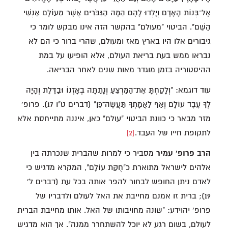
אֶל־בְּנוֹת הָאָדָם וְיָלְדוּ לָהֶם הֵמָּה הַגִּבֹּרִים אֲשֶׁר מֵעוֹלָם אַנְשֵׁי
הַשֵּׁם". הביטוי "מעולם" בהקשר הזה אינו מבקש לומר כי
גיבורים אלו היו בארץ מאז ומעולם, שהרי ברור כי הם לא
נבראו ממש בעת בריאת העולם, אלא הופיעו על במת
ההיסטוריה בזמן מוגדר מאות שנים לאחר הבריאה.
עוד דוגמא: "וְלָקַחְתָּ אֶת־הַמַּרְצֵעַ וְנָתַתָּה בְאָזְנוֹ וּבַדֶּלֶת וְהָיָה
לְךָ עֶבֶד עוֹלָם וְאַף לַאֲמָתְךָ תַּעֲשֶׂה־כֵּן" (דברים ט"ו 17). פרופ'
מזר מבאר כי כוונת הביטוי "עולם" כאן, איננה מתייחסת אלא
לתקופת חייו של העבד.
[2]
הרב פרופ' עמיר
מסביר כי למרות שהברית שנכרתה בין
אלהים לישראל מתוארת כ"חֻקַּת עוֹלָם", המקרא מדגיש כי
לאדם ניתן החופש לבחור להפר אותה בכל עת (דברים ל'
19); ברית זו אמנם מחייבת את האל לעולם ולדבריו של
פרופ' יהוידע: "שונה מחויבותו של האל. אותו מחייבת הברית
לעולם, בשום רגע לא יוכל להשתחרר ממנה". אך הוא מדגיש