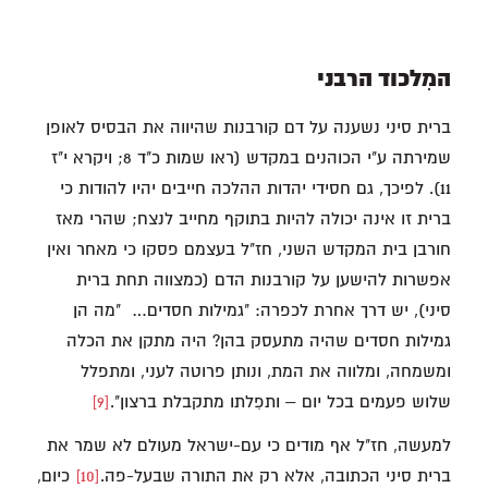
המִלכוד הרבני
ברית סיני נשענה על דם קורבנות שהיווה את הבסיס לאופן
שמירתה ע"י הכוהנים במקדש (ראו שמות כ"ד 8; ויקרא י"ז
11). לפיכך, גם חסידי יהדות ההלכה חייבים יהיו להודות כי
ברית זו אינה יכולה להיות בתוקף מחייב לנצח; שהרי מאז
חורבן בית המקדש השני, חז"ל בעצמם פסקו כי מאחר ואין
אפשרות להישען על קורבנות הדם (כמצווה תחת ברית
סיני), יש דרך אחרת לכפרה: "גמילות חסדים… "מה הן
גמילות חסדים שהיה מתעסק בהן? היה מתקן את הכלה
ומשמחה, ומלווה את המת, ונותן פרוטה לעני, ומתפלל
שלוש פעמים בכל יום – ותפִלתו מתקבלת ברצון".
[9]
למעשה, חז"ל אף מודים כי עם-ישראל מעולם לא שמר את
ברית סיני הכתובה, אלא רק את התורה שבעל-פה.
[10]
כיום,