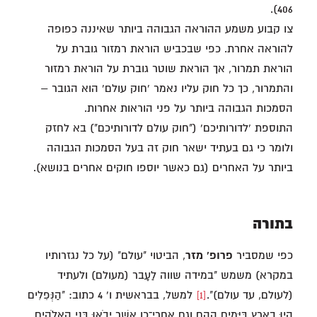
406).
צו קבוע משמע ההוראה הגבוהה ביותר שאיננה כפופה
להוראה אחרת. כפי שבכביש הוראת רמזור גוברת על
הוראת תמרור, אך הוראת שוטר גוברת על הוראת רמזור
והתמרור, כך כל חוק עליו נאמר 'חוק עולם' הוא הגובר –
הסמכות הגבוהה ביותר על פני הוראות אחרות.
התוספת 'לדורותיכם' ("חוק עולם לדורותיכם") בא לחזק
ולומר כי גם בעתיד ישאר חוק זה בעל הסמכות הגבוהה
ביותר על האחרים (גם כאשר יוספו חוקים אחרים בנושא).
בתורה
כפי שמסביר
פרופ' מזר
, הביטוי "עולם" (על כל נגזרותיו
במקרא) משמש "במידה שווה לַעָבר (מעולם) ולעתיד
(לעולם, עד עולם)".
[1]
למשל, בבראשית ו' 4 כתוב: "הַנְּפִלִים
הָיוּ בָאָרֶץ בַּיָּמִים הָהֵם וְגַם אַחֲרֵי־כֵן אֲשֶׁר יָבֹאוּ בְּנֵי הָאֱלֹהִים