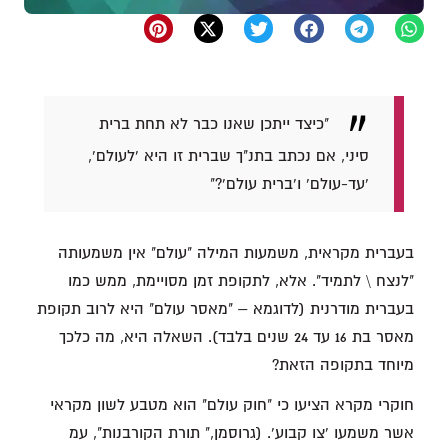
"כיצד ייתכן שאנו כבר לא תחת ברית
סיני, אם נכתב בתנ"ך שברית זו היא 'לעולם',
'עד-עולם' ו'ברית עולם'?"
בעברית מקראית, משמעות המילה "עולם" אין משמעותה
"לנצח \ לתמיד". אלא, לתקופת זמן מסויימת, ממש כמו
בעברית מודרנית (לדוגמא – "מאסר עולם" היא לרוב תקופת
מאסר בת 16 עד 24 שנים בלבד). השאלה היא, מה כלכך
מיוחד בתקופה הזאת?
חוקרי מקרא הציעו כי "חוק עולם" הוא מטבע לשון מקראי
אשר משמעו 'צו קבוע'. (גרוסמן," תורת הקורבנות", עמ