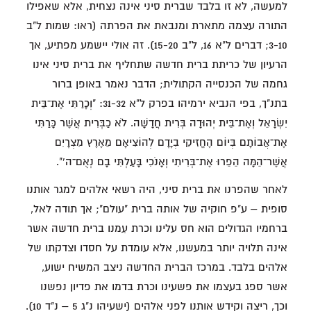
למעשה, לא זו בלבד שברית סיני אינה נצחית, אלא שאפילו
התורה עצמה מתארת ומנבאת את הפרתה (ראו: שמות ל"ב
3-10; דברים ל"א 16, ל"ב 15-20). זה אולי יישמע מפתיע, אך
הרעיון של כריתת ברית חדשה שתחליף את ברית סיני אינו
גחמה של הכנסייה הקתולית; הדבר נאמר באופן ברור
בתנ"ך, בפי הנביא ירמיהו בפרק ל"א 31-32: "וְכָרַתִּי אֶת־בֵּית
יִשְׂרָאֵל וְאֶת־בֵּית יְהוּדָה בְּרִית חֲדָשָׁה. לֹא כַבְּרִית אֲשֶׁר כָּרַתִּי
אֶת־אֲבוֹתָם בְּיוֹם הֶחֱזִיקִי בְיָדָם לְהוֹצִיאָם מֵאֶרֶץ מִצְרָיִם
אֲשֶׁר־הֵמָּה הֵפֵרוּ אֶת־בְּרִיתִי וְאָנֹכִי בָּעַלְתִּי בָם נְאֻם־ה'".
לאחר שהפרנו את ברית סיני, היה רשאי אלהים למגר אותנו
סופית – ע"פ חוקיה של אותה ברית "עולם"; אך תודה לאל,
ברחמיו הגדולים הוא חס עלינו וכרת עִמנו ברית חדשה אשר
אינה תלויה יותר במעשנו, אלא עומדת על חסדו וצדקתו של
אלהים בלבד. במרכז הברית החדשה ניצב המשיח ישוע,
אשר ספג בעצמו את פשעינו וכרת בדמו את פדיון נפשנו
וכך, ריצה וקידש אותנו לפני אלהים (ישעיהו נ"ג 5 – נ"ד 10).