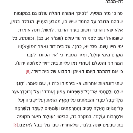
זה-מכבר.
פרופ' מזר מוסיף: "לפיכך אמורה המלה עולם גם במקומות
שבהם מדובר על התמד שיש בו, מטבע העניין, הגבלה בזמן,
אלא שאין הדבר חשוב בעיני הדובר. למשל, חנה אומרת
ששמואל ישב לפני ה' עד עולם (שמ"א א, כב), וכוונתה: כל
ימי חייו (שם, פס' יא, כח)". על בית דוד נאמר "וּמוֹצָאֹתָיו
מִקֶּדֶם מִימֵי עוֹלָם", ומזר מסביר כי "אין הכוונה לעבר
המרוחק והנעלם (שהרי זמן עליית בית דויד למלוכה ידוע),
כי אם להתמד קיומו האיתן והקבוע של בית דויד".
[5]
שתי דוגמאות אחרות:
א-
בירמיהו כ"ה 9, שם נאמר: "הִנְנִי
שֹׁלֵחַ וְלָקַחְתִּי אֶת־כָּל־מִשְׁפְּחוֹת צָפוֹן נְאֻם־ה' וְאֶל־נְבוּכַדְרֶאצַּר
מֶלֶךְ־בָּבֶל עַבְדִּי וַהֲבִאֹתִים עַל־הָאָרֶץ הַזֹּאת וְעַל־יֹשְׁבֶיהָ וְעַל
כָּל־הַגּוֹיִם הָאֵלֶּה סָבִיב וְהַחֲרַמְתִּים וְשַׂמְתִּים לְשַׁמָּה וְלִשְׁרֵקָה
וּלְחָרְבוֹת עוֹלָם". במקרה זה, הביטוי "עוֹלָם" תיאר תקופה
בת שבעים שנה בלבד, שלאחריה שבו גולי בבל לארצם.
[6]