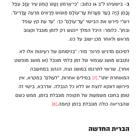
ב-
בישעיהו ל"ב 14 כתוב: "כִּי־אַרְמוֹן נֻטָּשׁ הֲמוֹן עִיר עֻזָּב עֹפֶל
וָבַחַן הָיָה בְעַד מְעָרוֹת עַד־עוֹלָם מְשׂוֹשׂ פְּרָאִים מִרְעֵה עֲדָרִים".
רש"י פירש את הביטוי "עַד־עוֹלָם" כך: "עד עת קץ עופל
ובחן". כלומר: היכל המלך יינטש רק לזמן מוגבל וקצוב
מראש ולאחר מכן ישוב על כנו.
לסיכום מדגיש פרופ' מזר: "בניסוחם של רעיונות אלו לא
נתגבש מושג עצמאי של זמן בלתי מוגבל (או מושג מופשט
אחר), שראוי לתרגמו במושג נצח, הנהוג במחשבה
המאוחרת יותר".
[7]
במילים אחרות, "לעולם" במקרא, אין
פירושו דווקא לנצח או ללא כל הגבלה. אדרבא, ביטוי זה
טומן בחובו משמעות של תקופה מוגבלת בזמן, ממש כשם
שהבריאה כולה מוגבלת בזמן קיומה.
[8]
הברית החדשה