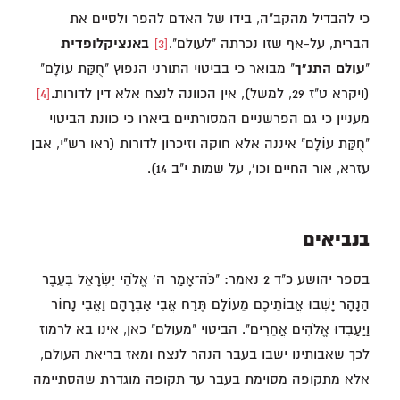
כי להבדיל מהקב"ה, בידו של האדם להפר ולסיים את
הברית, על-אף שזו נכרתה "לעולם".
[3]
באנציקלופדית
"
עולם התנ"ך
" מבואר כי בביטוי התורני הנפוץ "חֻקַּת עוֹלָם"
(ויקרא ט"ז 29, למשל), אין הכוונה לנצח אלא דין לדורות.
[4]
מעניין כי גם הפרשניים המסורתיים ביארו כי כוונת הביטוי
"חֻקַּת עוֹלָם" איננה אלא חוקה וזיכרון לדורות (ראו רש"י, אבן
עזרא, אור החיים וכו', על שמות י"ב 14).
בנביאים
בספר יהושע כ"ד 2 נאמר: "כֹּה־אָמַר ה' אֱלֹהֵי יִשְׂרָאֵל בְּעֵבֶר
הַנָּהָר יָשְׁבוּ אֲבוֹתֵיכֶם מֵעוֹלָם תֶּרַח אֲבִי אַבְרָהָם וַאֲבִי נָחוֹר
וַיַּעַבְדוּ אֱלֹהִים אֲחֵרִים". הביטוי "מעולם" כאן, אינו בא לרמוז
לכך שאבותינו ישבו בעבר הנהר לנצח ומאז בריאת העולם,
אלא מתקופה מסוימת בעבר עד תקופה מוגדרת שהסתיימה