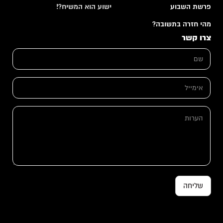
פרשת השבוע
ישוע הוא המשיח?!
מהי חזרה בתשובה?
צרו קשר
ש
ם
*
ש
א
ם
י
*
מ
ש
י
ם
ה
י
ע
ל
ר
*
ו
ת
שליחה