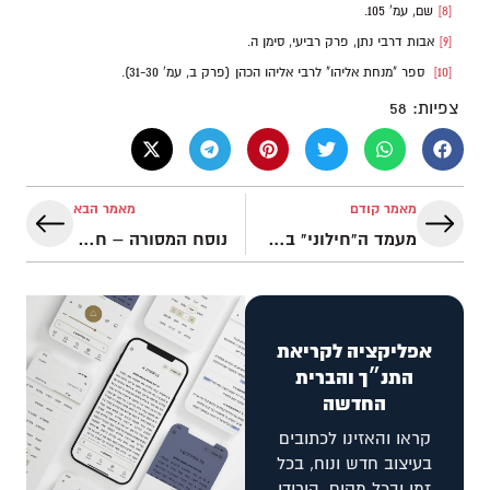
[8]
שם, עמ' 105.
[9]
אבות דרבי נתן, פרק רביעי, סימן ה.
[10]
ספר "מנחת אליהו" לרבי אליהו הכהן (פרק ב, עמ' 31-30).
צפיות:
58
מאמר קודם
מאמר הבא
מעמד ה"חילוני" במחשבת חז"ל ובהלכה הרבנית
נוסח המסורה – חף מטעויות?
אפליקציה לקריאת
התנ״ך והברית
החדשה
קראו והאזינו לכתובים
בעיצוב חדש ונוח, בכל
זמן ובכל מקום. הורידו