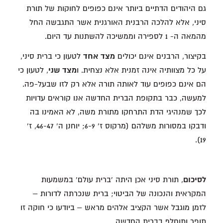
גם היהודים הדתיים ביותר אינם כפופים לחוקות של תורת
סיני, אלא להלכה הרבנית האורגנית אשר התגבשה החל
מהמאה ה- 1 לספירה וממשיכה להשתנות עד היום.
בקיצור, הרבנים אינם יכולים
מצד אחד
לטעון כי ברית סיני,
על כל מצוותיה אינה זמנית אלא נצחית. ו
מצד שני
, לטעון כי
הם אינם כפופים עוד לאותה תורה אלא רק לזו שבעל-פה.
למעשה, כבר בתקופת הברית החדשה אנו קוראים עדויות
לכך שמנהיגי הדת התרחקו מתורת משה, לא האמינו בה
ודבקו במסורות משלהם (מרקוס ז' 6-9; יוחנן ה' 46-47, ז'
19).
לסיכום
, תורת סיני אכן היתה 'ברית עולם' במשמעות
המקראית והנכונה של הביטוי; ברית שנכרתה לדורות –
לזמן מוגבל אשר הקציב אלהים מראש – ביודעו כי חוקה זו
תופר ותוחלף בברית החדשה.