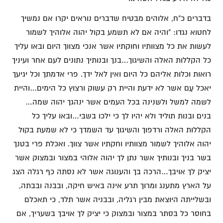
בדברים כ"ח, אלוהים מבטיח שדברים נוראים יקרו אם נמשיך
לחטוא נגדו: "והיה אם לא תשמע בקול יהוה אלוהיך לשמור
לעשות את כל מצוותיו וחוקתיו אשר אנכי מצווך היום ובאו עליך
כל הקללות האלה והשיגוך…בנך ובנותיך נתונים לעם אחר ועיניך
רואות וכלות אליהם כל היום ואין לאל ידך. פרי אדמתך וכל יגיעך
יאכל עַם אשר לא ידעת והיית רק עשוק ורצוץ כל הימים…והיית
לשמה למשל ולשנינה בכל העמים אשר ינהגך יהוה שמה…
בנים ובנות תוליד ולא יהיו לך כי ילכו בשבי…ובאו עליך כל
הקללות האלה ורדפוך והשיגוך עד השמדך כי לא שמעת בקול
יהוה אלוהיך לשמור מצוותיו וחקתיו אשר צווך. ואכלת פרי בטנך
בשר בניך ובנותיך אשר נתן לך יהוה אלוהי במצור ובמצוק אשר
יציק לך אויבך…הרכה בך והענוגה אשר לא נסתה כף רגלה הצג
על הארץ מתענג ומרוך תרע אינה באיש חיקה, ובבנה ובבתה,
ובשלייתה היוצאת מבין רגליה, ובבניה אשר תלד, כי תאכלם
בחוסר כל בסתר במצור ובמצוק כי יציק לך אויבך בשעריך, אם