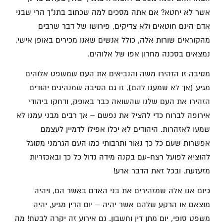
אשר לא יחטא? אם אתה מסכים למה שכתוב בתנ"ך הרי שבני
אדם הינם חוטאים ולא צדיקים, פירושו של דבר שרבים
מהקוראים שורות אלה, כולל אנשים שאנו מכירים באופן אישי,
נמצאים בסכנה מחרון אפו של אלוהים.
מסיבה זו הזהירו משה והנביאים את העם שמשפט אלוהים
מגיע (אך לא שמענו להם), זו גם הסיבה שמנהיגים יהודים
הזהירו את העם שלנו שהשואה כבר באופק, ודחקו ביהודי
אירופה לברוח כדי להציל את נפשם – אך רבים מבני עמנו לא
שמעו לאזהרות. היהודים לא יכלו אפילו לדמיין לעצמם
אפשרות שעם כל כך נאור ותרבותי כמו העם הגרמני מסוגל
להוציא לפועל רצח-עם בקנה מידה גדול כל כך ובאכזריות
מזעזעת. ובכל זאת הדבר ארע!
כיום אנו אלה שמזהירים את בני האדם באשר הם, ויהיה
מוצאם או הרקע שלהם אשר יהיה – יום הדין מגיע, יהיה
משפט סופי, יום מתן דין וחשבון. גם אירוע זה יקרה לבטח! מה