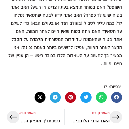
השופט? האם במותך תימצא בעיניו צדיק או רשע? האם אתה
בטוח שיש לך כפרה? האם אתה יודע לבטח שחטאיך נסלחו
לך? כמה עליך לסבול (בעולם הזה או בעולם הבא) כדי לשלם
על חטאיך? האם אתה בטוח שאין חיים לאחר המוות, האם
אתה בטוח שהאמונה שהיהדות המסורתית מלמדת על הסבל
הקצר לאחר המוות, אפילו לרשעים ביותר באמת נכונה? אני
מפציר בך לחשוב על השאלות הללו בכובד ראש – הן עניין של
חיים ומוות .
צפיות:
17
מאמר קודם
מאמר הבא
האם הרבי מלובביץ' (מנחם מנדל שניאורסון) הוא המשיח?
כשבתנ"ך מופיע המונח 'תורה' בלשון רבים, כלומר 'תורות'. האם מדובר בתורה שבכתב ובתורה שבע"פ?