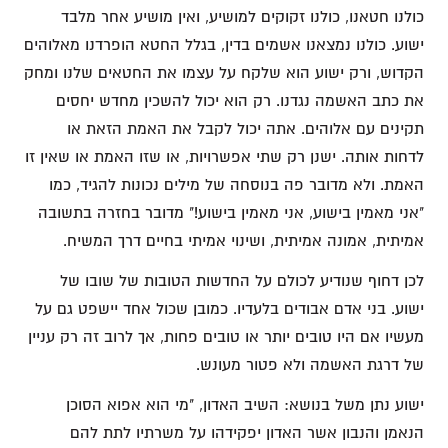
כולנו חטאנו, כולנו זקוקים למושיע, ואין מושיע אחר מלבד
ישוע. כולנו נמצאנו אשמים בדין, בגלל החטא הופרדנו מאלוהים
הקדוש, ורק ישוע הוא שלקח על עצמו את החטאים שלנו ומחק
את כתב האשמה נגדנו. רק הוא יכול להשכין מחדש יחסים
תקינים עם אלוהים. אתה יכול לקבל את האמת הזאת או
לדחות אותה. ישנן רק שתי אפשרויות, או שזו האמת או שאין זו
האמת. ולא מדובר פה בנוסחה של מילים נכונות להגיד, כמו
"אני מאמין בישוע, אני מאמין בישוע!" מדובר בחזרה בתשובה
אמיתית, אמונה אמיתית, ושינוי אמיתי בחיים דרך המשיח.
לכן דחוף שנודיע לכולם על החדשות הטובות של שובו של
ישוע. בני אדם אבודים בלעדיו. כמובן שכול אחד יישפט גם על
מעשיו אם היו טובים יותר או טובים פחות, אך לרוב זה רק עניין
של דרגת האשמה ולא פטור מעונש.
ישוע נתן משל בנושא: השיב האדון, "מי הוא אפוא הסוכן
הנאמן והנבון אשר האדון יפקידהו על משרתיו לתת להם