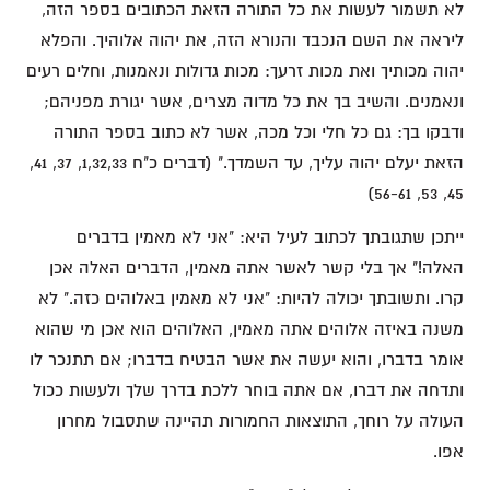
לא תשמור לעשות את כל התורה הזאת הכתובים בספר הזה,
ליראה את השם הנכבד והנורא הזה, את יהוה אלוהיך. והפלא
יהוה מכותיך ואת מכות זרעך: מכות גדולות ונאמנות, וחלים רעים
ונאמנים. והשיב בך את כל מדוה מצרים, אשר יגורת מפניהם;
ודבקו בך: גם כל חלי וכל מכה, אשר לא כתוב בספר התורה
הזאת יעלם יהוה עליך, עד השמדך." (דברים כ"ח 1,32,33, 37, 41,
45, 53, 56-61)
ייתכן שתגובתך לכתוב לעיל היא: "אני לא מאמין בדברים
האלה!" אך בלי קשר לאשר אתה מאמין, הדברים האלה אכן
קרו. ותשובתך יכולה להיות: "אני לא מאמין באלוהים כזה." לא
משנה באיזה אלוהים אתה מאמין, האלוהים הוא אכן מי שהוא
אומר בדברו, והוא יעשה את אשר הבטיח בדברו; אם תתנכר לו
ותדחה את דברו, אם אתה בוחר ללכת בדרך שלך ולעשות ככול
העולה על רוחך, התוצאות החמורות תהיינה שתסבול מחרון
אפו.