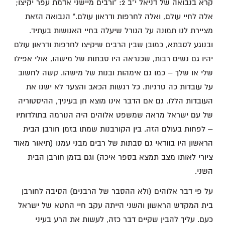
קרא בנבואה של דניאל י"ב 2: "ורבים מיישני אדמת עפר יקיצו;
אלה לחיי עולם, ואלה לחרפות ודראון עולם." הנבואה הזאת
מציירת לנו תמונה על הגורל שיעלה בחיי האנושות בעתיד.
ובנוגע לסבתא, כמובן שבין הרבים שיקיצו לחרפות ודראון עולם
יהיו גם נשים רבות, שכנראה היו סבתות של מישהו, אולי אפילו
שלי או שלך – כמו גם אימהות ובנות של מישהו. קשה לחשוב
על עובדות כה טרגיות. כל רגשות הכאב והצער לא ישנו את
העובדות הללו. גם אם הדבר אינו מוצא חן בעיניך, ההיסטוריה
של עם ישראל מראה שמשפט אלוהים היה הנורמה בתולדותיו
– לפחות בעולם הזה. בין הקורבנות שמתו בזמן חורבן הבית
הראשון היו בוודאי גם סבתות של רבים מבני עמנו (תיאור מאוד
ציורי לאותו מצב תמצא בספר איכה) וגם בזמן חורבן הבית
השני.
על פי דבר אלוהים (ולא ההסבר של הרבנים) הסיבה לחורבן
בית המקדש הראשון והשני הייתה עקב חיי החטא של ישראל
כעם. עליך להבין שקיים דבר כזה, לעשות את הרע בעיני