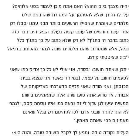
יהיה מצבך ביום ההוא? האם אתה מוכן לעמוד בפני אלוהים?
עלי להזהירך שלא להסתמך על המסורת שהרבנים שלנו
מלמדים שאומרת שאפילו הרשעים ביותר מבני עמנו יסבלו רק
אחד עשר חודשים של עונש קשה בעולם הבא. היכן דבר כזה
כתוב בדבר ה' בתנ"ך? לא רק שלא כתוב על כך בתנ"ך כלל
וכלל, אלא שמסורת שהם מלמדים שונה לגמרי מהכתוב בדניאל
י"ב 2 שציטטתי קודם.
ייתכן שאתה חושב: "בסדר, אני אולי לא כל כך צדיק כמו שאני
לפעמים חושב על עצמי, (במיוחד כאשר אני נמצא בבית
הכנסת), ואני מודה שאני מגזים בהערכתי בצדיקותם של
אבותיי, אך מדוע אתה טוען שרק אלה שמאמינים בישוע
המשיח יגיעו לגן עדן? לי זה נראה כמו איזו נוסחת קסם, ולגמרי
לא הוגן להגיד שבני אדם ילכו לגיהינום רק בגלל שאינם
מאמינים כפי שאתה מאמין."
העלית נקודה טובה, ומגיע לך לקבל תשובה טובה. והנה היא: