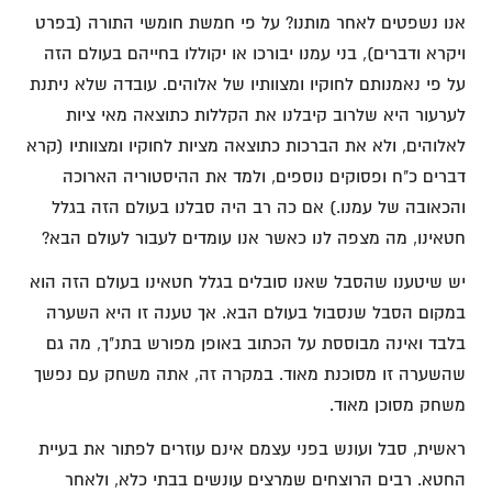
אנו נשפטים לאחר מותנו? על פי חמשת חומשי התורה (בפרט
ויקרא ודברים), בני עמנו יבורכו או יקוללו בחייהם בעולם הזה
על פי נאמנותם לחוקיו ומצוותיו של אלוהים. עובדה שלא ניתנת
לערעור היא שלרוב קיבלנו את הקללות כתוצאה מאי ציות
לאלוהים, ולא את הברכות כתוצאה מציות לחוקיו ומצוותיו (קרא
דברים כ"ח ופסוקים נוספים, ולמד את ההיסטוריה הארוכה
והכאובה של עמנו.) אם כה רב היה סבלנו בעולם הזה בגלל
חטאינו, מה מצפה לנו כאשר אנו עומדים לעבור לעולם הבא?
יש שיטענו שהסבל שאנו סובלים בגלל חטאינו בעולם הזה הוא
במקום הסבל שנסבול בעולם הבא. אך טענה זו היא השערה
בלבד ואינה מבוססת על הכתוב באופן מפורש בתנ"ך, מה גם
שהשערה זו מסוכנת מאוד. במקרה זה, אתה משחק עם נפשך
משחק מסוכן מאוד.
ראשית, סבל ועונש בפני עצמם אינם עוזרים לפתור את בעיית
החטא. רבים הרוצחים שמרצים עונשים בבתי כלא, ולאחר