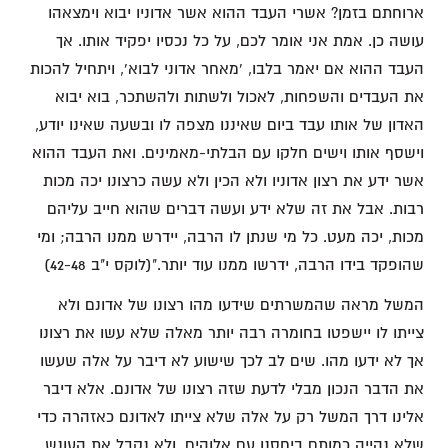
ארוחתם בזמן? אשרי העבד ההוא אשר אדוניו יבוא וימצאהו
עושה כן. אמת אני אומר לכם, על כל נכסיו יפקיד אותו. אך
העבד ההוא אם יאמר בלבו, 'מאחר אדוני לבוא', ויתחיל להכות
את העבדים והשפחות, לאכול ולשתות ולהשתכר, בוא יבוא
האדון של אותו עבד ביום שאיננו מצפה לו ובשעה שאינו יודע,
וישסף אותו וישים חלקו עם הבלתי-מאמינים. ואת העבד ההוא
אשר ידע את רצון אדוניו ולא הכין ולא עשה כרצונו יכה מכות
רבות. אבל את זה שלא ידע ועשה דברים שהוא חייב עליהם
מכות, יכה מעט. כל מי שנתן לו הרבה, יידרש ממנו הרבה; ומי
שהופקד בידו הרבה, ידרשו ממנו עוד יותר."(לוקס י"ב 42-48)
המשל מראה שהמשרתים שידעו מהו רצונו של אדונם ולא
צייתו לו יישפטו בחומרה רבה יותר מאלה שלא עשו את רצונו
אך לא ידעו מהו. שים לב לכך שישוע לא דיבר על אלה שעשו
את הדבר הנכון מבלי לדעת שזה רצונו של אדונם. אלא דיבר
אלינו דרך המשל רק על אלה שלא צייתו לאדונם כאזהרה כדי
שלא נהייה כמותם ביחסנו עם אלוהים, ולא נקבל את העונש