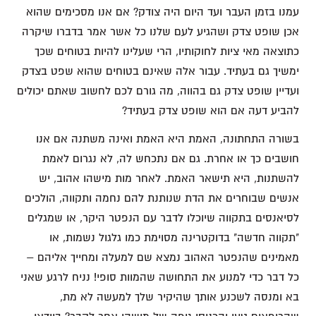
עמנו בזמן העבר ועד היום היה צודק? אם אנו מסכימים שהוא
אכן שופט צדק ושהגיע לעם שלנו כל אשר אמר בדברו שיקרה
כתוצאה מאי ציות לחוקותיו, הרי שעלינו להיות בטוחים שכך
ימשיך גם בעתיד. עבור אלה שאינם בטוחים שהוא שפט בצדק
ועדיין שופט צדק גם בהווה, מה גורם לכם לחשוב שאתם יכולים
להביע דעה אם הוא שופט צדק בעתיד?
בשורה התחתונה, האמת היא האמת ואינה משתנה אם אנו
חושבים כך או אחרת. גם אם נתכחש לה, לא נגרום לאמת
להשתנות, היא תישאר האמת. לאחר מות מישהו אהוב, יש
אנשים שבוחרים את הדת שנותנת להם נחמה ותקווה, הולכים
לסיאנסים בתקווה שיוכלו לדבר עם הנפטר היקר, או שמגלים
"תקווה חדשה" בדוקטרינה מסוימת כמו גלגול נשמות, או
מאמינים שהנפטר האהוב נמצא שם למעלה ומחייך אליהם –
כל דבר כדי למנוע את התחושה שהמוות סופי! נניח לרגע שאני
בא ומנסה לשכנע אותך שהיקיר שלך למעשה לא מת,