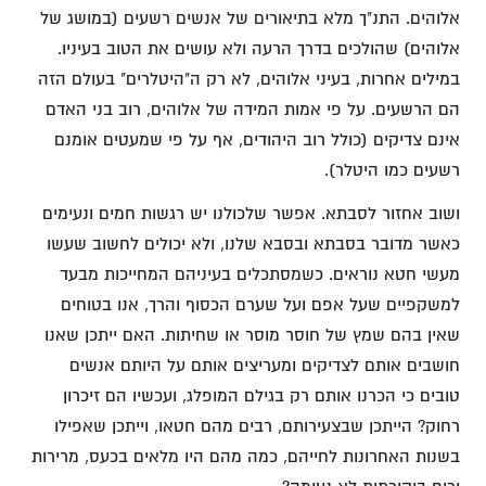
אלוהים. התנ"ך מלא בתיאורים של אנשים רשעים (במושג של
אלוהים) שהולכים בדרך הרעה ולא עושים את הטוב בעיניו.
במילים אחרות, בעיני אלוהים, לא רק ה"היטלרים" בעולם הזה
הם הרשעים. על פי אמות המידה של אלוהים, רוב בני האדם
אינם צדיקים (כולל רוב היהודים, אף על פי שמעטים אומנם
רשעים כמו היטלר).
ושוב אחזור לסבתא. אפשר שלכולנו יש רגשות חמים ונעימים
כאשר מדובר בסבתא ובסבא שלנו, ולא יכולים לחשוב שעשו
מעשי חטא נוראים. כשמסתכלים בעיניהם המחייכות מבעד
למשקפיים שעל אפם ועל שערם הכסוף והרך, אנו בטוחים
שאין בהם שמץ של חוסר מוסר או שחיתות. האם ייתכן שאנו
חושבים אותם לצדיקים ומעריצים אותם על היותם אנשים
טובים כי הכרנו אותם רק בגילם המופלג, ועכשיו הם זיכרון
רחוק? הייתכן שבצעירותם, רבים מהם חטאו, וייתכן שאפילו
בשנות האחרונות לחייהם, כמה מהם היו מלאים בכעס, מרירות