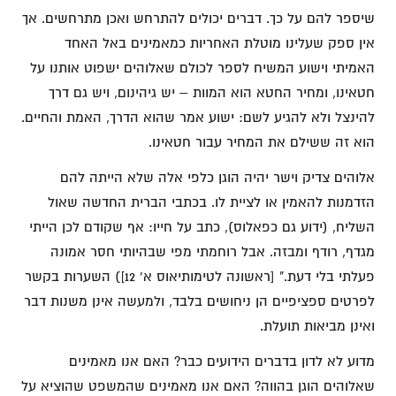
שיספר להם על כך. דברים יכולים להתרחש ואכן מתרחשים. אך
אין ספק שעלינו מוטלת האחריות כמאמינים באל האחד
האמיתי וישוע המשיח לספר לכולם שאלוהים ישפוט אותנו על
חטאינו, ומחיר החטא הוא המוות – יש גיהינום, ויש גם דרך
להינצל ולא להגיע לשם: ישוע אמר שהוא הדרך, האמת והחיים.
הוא זה ששילם את המחיר עבור חטאינו.
אלוהים צדיק וישר יהיה הוגן כלפי אלה שלא הייתה להם
הזדמנות להאמין או לציית לו. בכתבי הברית החדשה שאול
השליח, (ידוע גם כפאלוס), כתב על חייו: אף שקודם לכן הייתי
מגדף, רודף ומבזה. אבל רוחמתי מפי שבהיותי חסר אמונה
פעלתי בלי דעת." [ראשונה לטימותיאוס א' 12]) השערות בקשר
לפרטים ספציפיים הן ניחושים בלבד, ולמעשה אינן משנות דבר
ואינן מביאות תועלת.
מדוע לא לדון בדברים הידועים כבר? האם אנו מאמינים
שאלוהים הוגן בהווה? האם אנו מאמינים שהמשפט שהוציא על