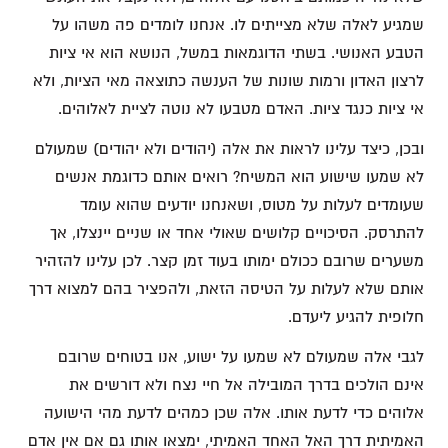
שמגיע לאלה שלא מצייתים לו. אנחנו לומדים פה משהו על
הטבע האנושי. בשתי הדוגמאות במשל, הנושא הוא אי ציות
לרצון האדון ורמות שונות של הענשה כתוצאה מאי הציות, ולא
אי ציות כנגד ציות. האדם מטבעו לא נוטה לציית לאלוהים.
ובכן, כיצד עלינו לראות את אלה (יהודים ולא יהודים) שמעולם
לא שמעו שישוע הוא המשיח? רואים אותם כדוגמת אנשים
שעומדים לעלות על מטוס, ושאנחנו יודעים שהוא עומד
להתרסק. הסיכויים קלושים שאולי אחד או שניים יינצלו, אך
משערים שרובם ככולם ימותו בעוד זמן קצר. לכן עלינו להזהיר
אותם שלא לעלות על הטיסה הזאת, ולהפציר בהם למצוא דרך
חלופית להגיע ליעדם.
לגבי אלה שמעולם לא שמעו על ישוע, אנו בטוחים שרובם
אינם הולכים בדרך המובילה אל חיי נצח ולא דורשים את
אלוהים כדי לדעת אותו. אלה שכן כמהים לדעת מהי הישועה
האמיתית דרך האל האחד האמיתי, ימצאו אותו גם אם אין אדם