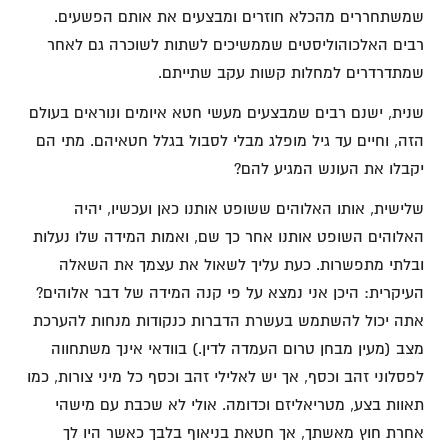
שמשתחררים מהכלא חוזרים ומבצעים את אותם הפשעים.
רבים האלכוהוליסטים שממשיכים לשתות לשוכרה גם לאחר
שמתדרדרים למחלות קשות עקב שתייתם.
שנית, ישנם רבים שמבצעים מעשי חטא איומים ונוראים בעולם
הזה, וחיים עד גיל מופלג מבלי לסבול בגלל חטאיהם. מתי הם
יקבלו את העונש המגיע להם?
שלישית, אותו האלוהים ששופט אותנו כאן ועכשיו, יהיה
האלוהים השופט אותנו אחר כך שם, ואמות המידה שלו נעלות
ובלתי מתפשרות. כעת עליך לשאול את עצמך את השאלה
העיקרית: היכן אני נמצא על פי קנה המידה של דבר אלוהים?
אתה יכול להשתמש בעשרת הדברות כנקודות מנחות להערכת
מצב (מעין מבחן טרום העמדה לדין.) בוודאי אינך משתחווה
לפסלוני זהב וכסף, אך יש לאלילי זהב וכסף כל מיני צורות, כמו
תאוות בצע, מטריאליזם וכדומה. אולי לא שכבת עם מישהי
אחרת חוץ מאשתך, אך חטאת בניאוף בלבך כאשר היו לך