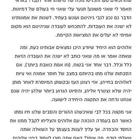
שהרופאים טעו והכניסו גופה של מישהו אחר לקבר? בוודאי
תאמר לי שאני משוגע! תגער עלי שאני חי בעולם של דמיונות.
הדבר גם נכון לגבי גיהינום ועונש בעתיד. לשנות את אמונותינו
לא ישנה את העובדות. להתכחש לעובדה שגיהינום הוא מקום
אמיתי לא יעלים את המציאות הקיימת.
אלוהים הוא היחיד שיודע היכן נמצאים אבותינו כעת, ומה
שאתה אומר או מה שאני כותב לא ישנה את העובדה הזאת
כלל וכלל. דבר אחד אני בטוח, (וזו אמת כואבת ביותר), אם
הסבתות שלנו מתו בהיותם במצב של חוסר אמונה ואי ציות
לאלוהים בחייהן, אזי רצונן העז ובקשתן המיוסרת לאחר מותן
יהיה שלא נצטרף אליהן, והסיוט הגרוע ביותר שלהן יהיה שגם
אנחנו נדחה את התקווה היחידה לישועה.
אני מקווה בכל לבי שאיכשהו ההורים והסבים שלנו חיו ומתו
כאשר הם בעמדה הנכונה עם אלוהים והצליחו לקבל ממנו את
החסד והכפרה. אך עליך לענות בעצמך על השאלה אותה
שאלתי קודם, מה איתך? האם אתה מוכן לעמוד בפני אלוהים