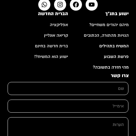
ישוע בתנ"ך
הברית החדשה
מיהם יהודים משחיים?
אפליקציה
הגויות מהתורה, הכתובים
קריאה אונליין
המשיח בתהילים
ברית חדשה בחינם
פרשת השבוע
ישוע הוא המשיח?!
מהי חזרה בתשובה?
צרו קשר
ש
ם
*
א
י
מ
*
י
ה
ש
י
ע
ם
ל
ר
א
*
ו
י