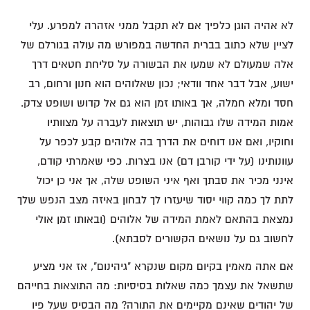
לא אהיה הוגן כלפיך אם לא תקבל ממני אזהרה למפרע. עלי
לציין שלא כתוב בברית החדשה במפורש מה עולה בגורלם של
אלה שמעולם לא שמעו את הבשורה על סליחת חטאים דרך
ישוע, אבל דבר אחד וודאי; נכון שאלוהים הוא חנון ורחום, רב
חסד ומלא חמלה, אך באותו זמן הוא גם אל קדוש ושופט צדק.
אמות המידה שלו גבוהות, יש תוצאות לעברה על מצוותיו
וחוקיו, ואם אנו דוחים את הדרך בה אלוהים קבע לכפר על
עוונותינו (על ידי קורבן דם) אנו בצרות. כפי שאמרתי קודם,
אינני מכיר את סבתך ואף איני השופט שלה, אך אני כן יכול
לתת לך כמה קווי יסוד שיעזרו לך לבחון באיזה מצב הנפש שלך
נמצאת בהתאם לאמת המידה של אלוהים (ובאותו זמן אולי
לחשוב גם על נושאים הקשורים לסבתא).
אם אתה מאמין בקיום מקום שנקרא "גיהינום", אז אני מציע
שתשאל את עצמך כמה שאלות בסיסיות: מה התוצאות בחייהם
של יהודים שאינם מקיימים את התורה? מה הבסיס שעל פיו