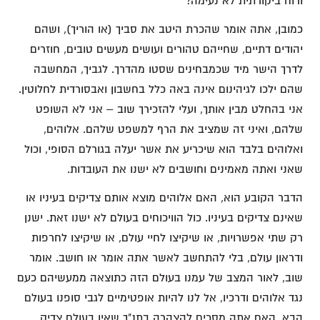
ורוח ביקורתית לא נעימה?
כמובן, אתה אומר שהכרת היטב את סביך (או הוריך), ושהם
יהודים דתיים, שחייהם טהורים ועושים מעשים טובים, חוזרים
לדרך הישר מיד שכמבחינים שסטו מהדרך. לגביך, המחשבה
שהם ילכו לגיהינום אינה באה כלל בחשבון ואבסורדית לחלוטין.
אני בהחלט מבין אותך, ועלי להזכירך שוב – אני לא השופט
שלהם, ואיני זה שמציב את הרף למשפט שלהם. אלוהים,
ואלוהים בלבד הוא שיכריע את אשר יעלה בגורלם הסופי, וכול
שאני ואתה מאמינים וחושבים לא ישנו את העובדות.
הדבר הקובע הוא, האם אלוהים מוצא אותם צדיקים בעיניו או
שאינם צדיקים בעיניו. כול הוויכוחים בעולם לא ישנו זאת. ישנן
רק שתי אפשרויות, או שיקיצו לחיי עולם, או שיקיצו לחרפות
ודראון עולם, בלי להתחשב לאשר אתה אומר או חושב. אומר
שוב, לאור המצב של עמנו בעולם הזה כתוצאה ממעשיהם כעם
נגד אלוהים ודרכיו, אל לנו להיות אופטימיים לגבי סופנו בעולם
הבא. האם אתה מסכים להצהרה בתנ"ך שאין בעולם צדיק