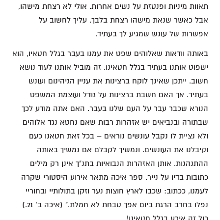
תאוות מיניות ופנטזת על נשים אחרות. אולי לא רצחת מישהו,
אבל כאשר שנאת מישהו רצחת בלבך. עליך לחשוב על
אפשרות של עונש שמגיע לך בעתיד.
באותה וודאות שאלוהים שפט את עמנו בעבר בגלל חטאיו, הוא
ישפוט אותנו בעתיד בגלל חטאינו. זה מוביל אותנו לעוד נושא
חשוב. ייתכן שאינך לוקח ברצינות את עניין הגיהינום ועונש
בעתיד. אך האם חשבת ברצינות על גודל ועוצמת המשפט
הנורא שכבר עבר על העם שלנו בעבר. האם אתה מודע לכך
שבתורה ובנביאים יש אזהרות רבות שאם נחטא נגד אלוהים
ולא נציית לו נקבל עונשים נוראים – בכל זאת חטאנו כעם
וקיבלנו את העונשים. ונמשיך לקבלם אם נמשיך באותה
ההתנהגות. אותן האזהרות הנבואיות בתנ"ך אינן רק מילים
כתובות בדיו על נייר. ספר איכה מתאר אירוע היסטורי שקרה
לעמנו, ככתוב: שכבו לארץ חוצות נער וזקן בתולותיי ובחוריי
נפלו בחרב הרגת ביום אפך טבחת לא חמלת." (איכה ב' 21.)
כול זה אירע בגלל חטאינו!