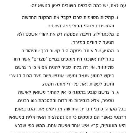
עם-זאת, יש כמה היבטים חשובים לציון בנושא זה:
קהילות מסוימות סרבו לקבל את התקנה החדשה
והמשיכו במנהגי הפוליגיניה הישנים.
מלכתחילה, חייבה הפסקה רק את יהודי אשכנז ולא
הגיעה ליהודים במזרח.
המניע של אותה פסקה היה קשור בכך שהיהודים
בקהילות אשכנז היו מוקפים בגויים "נוצרים" אשר דחו
פוליגיניה. אין זה בלתי סביר להניח אפוא כי ר' גרשם
ביקש למנוע שנאה ומעשי אנטישמיות מצד הרוב הנוצרי
וחשב לעשות זאת על-ידי אותה תקנה.
ר' גרשם קובע בתקנה כי אין להתיר נישואין לאישה
נוספת, אלא בנסיבות מיוחדות ובהסכמת 100 רבנים.
בכל מקרה, כתבי הברית החדשה מקדימים את זמנם באופן
דרמטי כאשר הם פוסקים כי הקונסטלציה האידיאלית בנישואין
היא מונוגמיה, קרי: איש אחד ואישה אחת, ממש כפי שברא