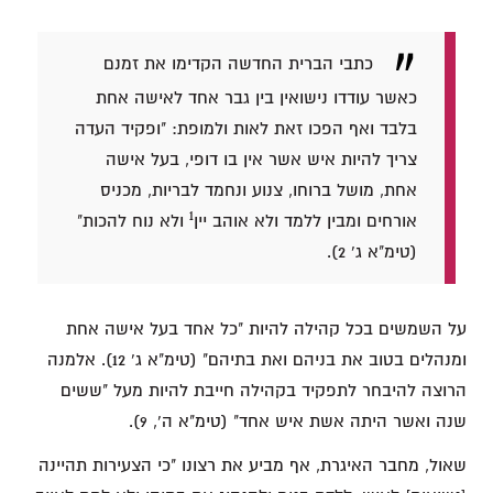
כתבי הברית החדשה הקדימו את זמנם
כאשר עודדו נישואין בין גבר אחד לאישה אחת
בלבד ואף הפכו זאת לאות ולמופת: "ופקיד העדה
צריך להיות איש אשר אין בו דופי, בעל אישה
אחת, מושל ברוחו, צנוע ונחמד לבריות, מכניס
1
אורחים ומבין ללמד ולא אוהב יין
ולא נוח להכות"
(טימ"א ג' 2).
על השמשים בכל קהילה להיות "כל אחד בעל אישה אחת
ומנהלים בטוב את בניהם ואת בתיהם" (טימ"א ג' 12). אלמנה
הרוצה להיבחר לתפקיד בקהילה חייבת להיות מעל "ששים
שנה ואשר היתה אשת איש אחד" (טימ"א ה', 9).
שאול, מחבר האיגרת, אף מביע את רצונו "כי הצעירות תהיינה