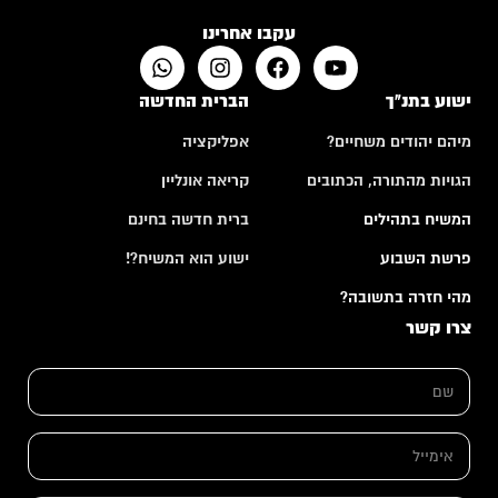
עקבו אחרינו
ישוע בתנ"ך
הברית החדשה
מיהם יהודים משחיים?
אפליקציה
הגויות מהתורה, הכתובים
קריאה אונליין
המשיח בתהילים
ברית חדשה בחינם
פרשת השבוע
ישוע הוא המשיח?!
מהי חזרה בתשובה?
צרו קשר
ה
ש
ע
ם
ר
*
ו
ת
א
ה
י
ע
מ
ר
י