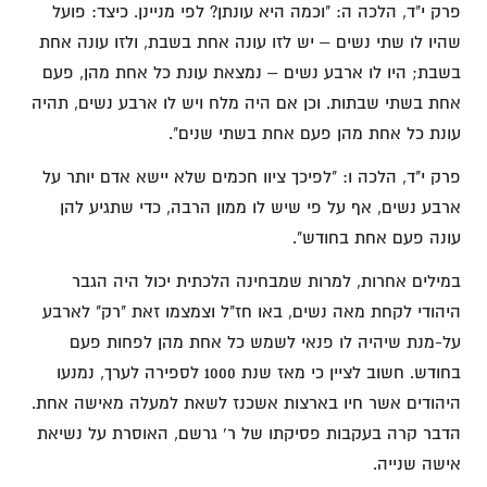
פרק י"ד, הלכה ה: "וכמה היא עונתן? לפי מניינן. כיצד: פועל
שהיו לו שתי נשים – יש לזו עונה אחת בשבת, ולזו עונה אחת
בשבת; היו לו ארבע נשים – נמצאת עונת כל אחת מהן, פעם
אחת בשתי שבתות. וכן אם היה מלח ויש לו ארבע נשים, תהיה
עונת כל אחת מהן פעם אחת בשתי שנים".
פרק י"ד, הלכה ו: "לפיכך ציוו חכמים שלא יישא אדם יותר על
ארבע נשים, אף על פי שיש לו ממון הרבה, כדי שתגיע להן
עונה פעם אחת בחודש".
במילים אחרות, למרות שמבחינה הלכתית יכול היה הגבר
היהודי לקחת מאה נשים, באו חז"ל וצמצמו זאת "רק" לארבע
על-מנת שיהיה לו פנאי לשמש כל אחת מהן לפחות פעם
בחודש. חשוב לציין כי מאז שנת 1000 לספירה לערך, נמנעו
היהודים אשר חיו בארצות אשכנז לשאת למעלה מאישה אחת.
הדבר קרה בעקבות פסיקתו של ר' גרשם, האוסרת על נשיאת
אישה שנייה.