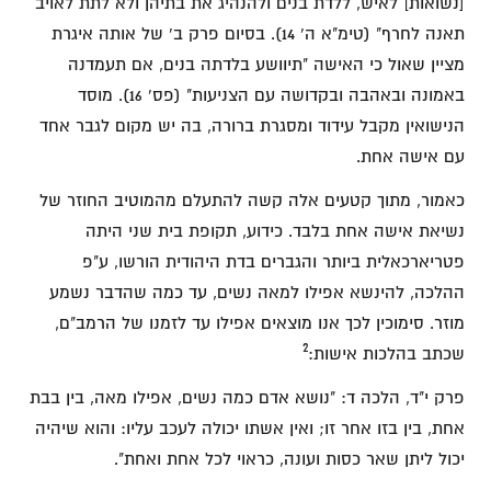
[נשואות] לאיש, ללדת בנים ולהנהיג את בתיהן ולא לתת לאויב
תאנה לחרף" (טימ"א ה' 14). בסיום פרק ב' של אותה איגרת
מציין שאול כי האישה "תיוושע בלדתה בנים, אם תעמדנה
באמונה ובאהבה ובקדושה עם הצניעות" (פס' 16). מוסד
הנישואין מקבל עידוד ומסגרת ברורה, בה יש מקום לגבר אחד
עם אישה אחת.
כאמור, מתוך קטעים אלה קשה להתעלם מהמוטיב החוזר של
נשיאת אישה אחת בלבד. כידוע, תקופת בית שני היתה
פטריארכאלית ביותר והגברים בדת היהודית הורשו, ע"פ
ההלכה, להינשא אפילו למאה נשים, עד כמה שהדבר נשמע
מוזר. סימוכין לכך אנו מוצאים אפילו עד לזמנו של הרמב"ם,
2
שכתב בהלכות אישות:
פרק י"ד, הלכה ד: "נושא אדם כמה נשים, אפילו מאה, בין בבת
אחת, בין בזו אחר זו; ואין אשתו יכולה לעכב עליו: והוא שיהיה
יכול ליתן שאר כסות ועונה, כראוי לכל אחת ואחת".