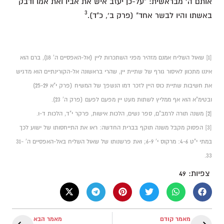
אותם ה' מבראשית: "על-כן יעזב איש את אביו ואת אמו ודבק
3
באשתו והיו לבשר אחד" (פרק ב', כ"ד).
[1] שאול השליח אמנם מזהיר מפני השתכרות ליין (אל-האפסיים ה' 18), ברם הוא
איננו מתכוון לאיסור גורף של שתיית יין, שהרי בראשונה אל-הקורינתיים הוא מדגיש
את חשיבות שתיית כוס היין לזכר דמו הנשפך של המשיח (פרק י"א 25-29)
ובטימ"א הוא אף ממליץ לשתות מעט יין מפעם לפעם (פרק ה' 23).
[2] משנה תורה לרמב"ם, ספר נשים, הלכות אישות, פרקר י"ד, הלכות ד-ו.
[3] הפסוק מקבל משנה תוקף בברית החדשה: ראו את התייחסותו של ישוע לכך
במתי י"ט 4-6: מרקוס י' 6-9; ואת פרשנותו של שאול השליח באל-האפסיים ה' 31-
33.
צפיות:
49
מאמר קודם
מאמר הבא