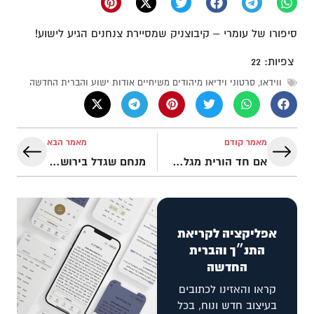
סיפורו של עומרי – קיבוצניק שמסיירת צנחנים הגיע לישוע!
צפיות:
22
ווידאו
,
סרטוני וידיאו מיהודים משיחיים אודות ישוע והברית החדשה
מאמר קודם
מאמר הבא
אם חד הורית מגלה איך אלוהים הופך את השברון שלה לשליחות!
מנחם שגדל בירושלים לאב ניצול שואה, עונה על השאלה "היכן היה אלוהים בשואה"
אפליקציה לקריאת
התנ״ך והברית
החדשה
קראו והאזינו לכתובים
בעיצוב חדש ונוח, בכל