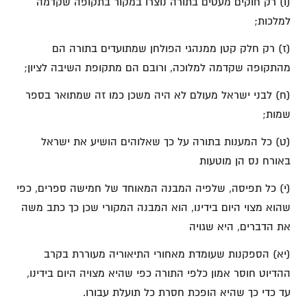
(ו) רק חוקים מעטים בתורה נוצרו במקור בתקופה שקדמה
למלכות;
(ז) רק חלק קטן ממנהגי הפולחן שמתועדים בתורה הם
מהתקופה שקדמה למלוכה, ורובם הם מתקופת השיבה לציון;
(ח) לבני ישראל מעולם לא היה משכן כמו זה שמתואר בספר
שמות;
(ט) כל המענות בתורה על כך שאלוהים הושיע את ישראל
באורח נס הן מוטעות
(י) כל תפיסה, שלפיה המבנה המאוחד של חמישה ספרים, כפי
שהוא מצוי היום בידינו, הוא המבנה המקורי שכן כך כתב משה
את הדברים, היא שגויה
(יא) הספקנות שעומדת מאחורי התיאוריה מעוררת בקרב
ההדיוט חוסר אמון כלפי התורה כפי שהיא מצויה היום בידינו,
עד כדי כך שהיא הופכת חסרת כל תועלת עבורו.