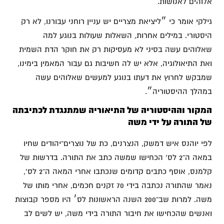
אלוהים לאנושות.
גילקי אומר כי ״ליציאת מצריים יש עניין רוחני עבורנו, לא רק
היסטורי. במילים אחרות, השאלות שעולות בנוגע למה
שאלוהים עשה בסיני לא מעסיקות רק את חוקר הדת השמית
ואת התיאולוגיה, אלא יש לה חשיבות גם עבור המאמין בימינו,
שמבקש לחרוץ את דעתו בנוגע למעשים שאלוהים עשה
במהלך ההיסטוריה״.
המקור וההיסטוריה של התיאוריה שמתנגדת לכתיבתה
של התורה על ידי משה
לפי יוהנס איש דמשק, הנצרנים, כת של נוצרים־יהודים שחיו
במאה ה־2 לס' הכחישו שמשה כתב את התורה. בדרשות של
קלמנס, אוסף כתבים קדומים שנכתבו אחרי המאה ה־2 לס',
נאמר שהתורה נכתבה בידי 70 זקנים חכמים, אחרי מותו של
משה. למרות שב־200 השנה הראשונות לס׳ היו מספר קבוצות
ואנשים שהכחישו את חיבור התורה בידי משה, יש לשים לב