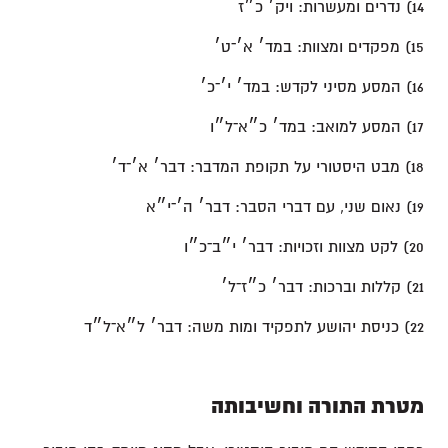
14) נדרים ומעשרות: ויק׳ כ״ז
15) מפקדים ומצוות: במד׳ א׳־ט׳
16) המסע מסיני לקדש: במד׳ י׳־כ׳
17) המסע למואב: במד׳ כ״א־ל״ו
18) מבט היסטורי על תקופת המדבר: דבר׳ א׳־ד׳
19) נאום שני, עם דברי הסבר: דבר׳ ה׳־י״א
20) לקט מצוות וזכויות: דבר׳ י״ב־כ״ו
21) קללות וברכות: דבר׳ כ״ז־ל׳
22) כניסת יהושע לתפקיד ומות משה: דבר׳ ל״א־ל״ד
מטרת התורה וחשיבותה