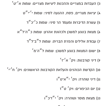
3) העבדות במצריים וההכנות ליציאת מצריים: שמות א׳־ט׳
4) יציאת מצריים, פסח, ההגעה לסיני: שמות י׳־י״ט
5) עשרת הדיברות ומעמד הר סיני: שמות כ׳־כ״ד
6) מצוות בנוגע למשכן ולכהונת אהרון: שמות כ״ה־ל״א
7) עבודת אלילים והפרת הברית: שמות ל״ב־ל״ד
8) ישום המצוות בנוגע למשכן: שמות ל״ה־מ׳
9) דיני קורבנות: ויק׳ א׳־ז׳
10) הקדשת הכוהנים והעלאת הקורבנות הראשונים: ויק׳ ח׳־י׳
11) דיני טוהרה: ויק׳ י״א־ט״ו
12) יום הכיפורים: ויק׳ ט״ז
13) מצוות מוסר וטוהרה: ויק׳ י״ז־כ״ו