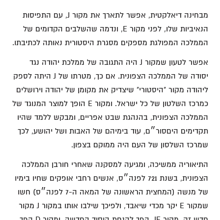
מבחינה דיאלקטית, אפשר לתארך את מקור J, עם התפיסות
הנאיביות שלו, לפני מקור E, ונדמה שהשלבים הקדומים של
הממלכה המפולגת מספקים מסגרת היסטורית נאותה לכתיבתו.
אפשר לטעון שמקור J היה התגובה של ממלכת יהודה נגד
יסודה של הממלכה הצפונית. אם כך, מטרתו של J היתה לספק
ליהודה מקור "היסטורי" שיצדיק את מקומן של יהודה וירושלים
כמרכז השלטון של כל ישראל. ומקור E הופך למוצר המנוגד של
הממלכה הצפונית, בהנהגת שבט אפריים, ומבקש ללמד שהיו
תקדימים היםסור״ם, עוד בימיהם של האבות ושל יהושע, לכך
שמרכז השלסון של העם היה ממוקם בצפון.
התיאוריה ממשיכה, ומגיעה למסקנה שאחרי חורבן הממלכה
הצפונית, בשנת 721 לפנה״ס, אנשים רחבי אופקים שחיו בימיו
של מנשה (המחצית הראשונה של המאה ה-7 לפנה״ס) חשו
שמקור E יקר מכדי שיאבד, ולפיכך שילבו אותו במקור J מקור
חדש זה, מקור JE, הפך להנחת היסוד החדשה, ומקור D הפך