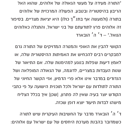
"התורה מעידה על מעשי הגאולה של אלוהים, שהוא האל
הריבון בהיסטוריה ובטבע. הפעולה המרכזית של אלוהים
בתורה (ולמעשה אף בתנ״ך כולו) היא יציאת מצריים. בסיפור
זה אלוהים פרץ לתודעתם של בני ישראל, והתגלה כאלוהים
הגואל." – ד׳ ה׳ הובארד
הקושי להבין את האופי והמטרה המדויקים של התורה גרם
למבקרים רבים להכחיש את האמיתות ההיסטורית שלה, או
לאמץ דיעות שפלות בנוגע למהימנות שלה. אם התיאור של
שנות העבדות במצריים, לדוגמה, של הגאולה המופלאה ושל
הנדודים במדבר אינו אלא פרי הדמיון, אזי הקשר החיוני של
התורה לתולדות עם ישראל ולכל תוכנית הישועה על פי כתבי
הקודש יוצר בעיה שאין לה פתרון, [שכן] איך בכלל הצליח
מישהו לבדות תיעוד יוצא דופן שכזה.
ד׳ ה׳ הובארד מדבר על החשיבות העיקרית שיש לתורה
כשמדובר בהבנת מערכת היחסים של עם ישראל עם אלוהים: