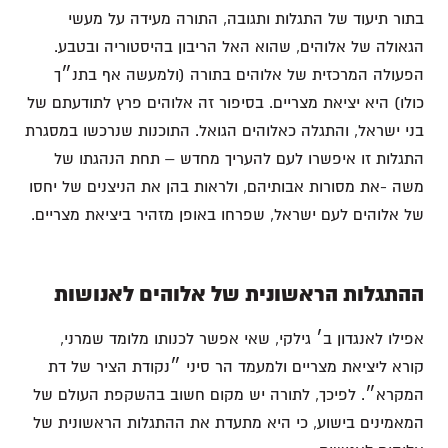
בתור תיעוד של התגלות ותגובה, התורה מעידה על מעשי
הגאולה של אלוהים, שהוא האל הריבון בהיסטוריה ובטבע.
הפעולה המרכזית של אלוהים בתורה (ולמעשה אף בתנ״ך
כולו) היא יציאת מצריים. בסיפור זה אלוהים פרץ לתודעתם של
בני ישראל, והתגלה כאלוהים הגואל. התוכנות שנרכשו במסגרת
התגלות זו איפשרו לעם להעריך מחדש – תחת הנהגתו של
משה -את מסורות אבותיהם, ולראות בהן את הניצנים של יחסו
של אלוהים לעם ישראל, שפרחו באופן מזהיר ביציאת מצריים.
ההתגלות הראשונית של אלוהים לאנושות
אפילו לאנגדון ב׳ גילקי, שאי אפשר לכנותו מלומד שמרני,
קורא ליציאת מצריים ולמעמד הר סיני ״נקודת הציר של דת
המקרא״. לפיכך, לתורה יש מקום חשוב בהשקפת העולם של
המאמינים בישוע, כי היא מתעדת את ההתגלות הראשונית של