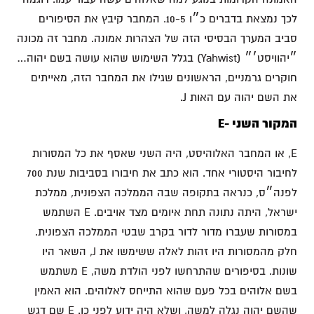
לכך נמצאת בדברים כ״ו 10-5. המחבר קיבץ את הסיפורים
סביב המערך הבסיסי הזה של הצהרות אמונה. מחבר זה מכונה
״יהוויסט׳״ (Yahwist) בגלל השימוש שהוא עושה בשם יהוה…
חוקרים גרמניים, הראשונים שגילו את המחבר הזה, מאייתים
את השם יהוה עם האות J.
המקור השני -E
E, או המחבר האלוהיסט, היה השני שאסף את כל המסורות
לחיבור היסטורי אחד. הוא כתב את חיבורו בסביבות שנת 700
לפנה״ס, כנראה בתקופה שבה הממלכה הצפונית, ממלכת
ישראל, היתה נתונה תחת איומים מצד אויבים. E השתמש
במסורות שעברו מדור לדור בקרב שבטי הממלכה הצפונית.
חלק מהמסורות היו זהות לאלה ששימשו את J, השאר היו
שונות. בסיפורים שהתרחשו לפני הולדת משה, E משתמש
בשם אלוהים בכל פעם שהוא התייחס לאלוהים. הוא האמין
שהשם יהוה נגלה למשה, ושלא היה ידוע לפני כן. E שם דגש