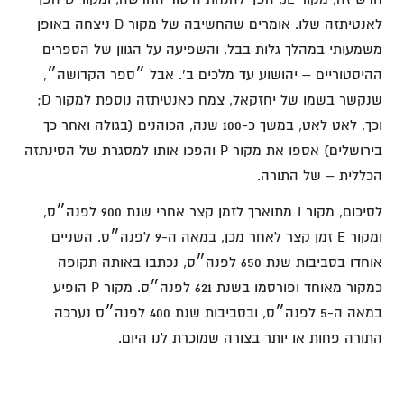
לאנטיתזה שלו. אומרים שהחשיבה של מקור D ניצחה באופן
משמעותי במהלך גלות בבל, והשפיעה על הגוון של הספרים
ההיסטוריים – יהושוע עד מלכים ב'. אבל ״ספר הקדושה״,
שנקשר בשמו של יחזקאל, צמח כאנטיתזה נוספת למקור D;
וכך, לאט לאט, במשך כ-100 שנה, הכוהנים (בגולה ואחר כך
בירושלים) אספו את מקור P והפכו אותו למסגרת של הסינתזה
הכללית – של התורה.
לסיכום, מקור J מתוארך לזמן קצר אחרי שנת 900 לפנה״ס,
ומקור E זמן קצר לאחר מכן, במאה ה-9 לפנה״ס. השניים
אוחדו בסביבות שנת 650 לפנה״ס, נכתבו באותה תקופה
כמקור מאוחד ופורסמו בשנת 621 לפנה״ס. מקור P הופיע
במאה ה-5 לפנה״ס, ובסביבות שנת 400 לפנה״ס נערכה
התורה פחות או יותר בצורה שמוכרת לנו היום.