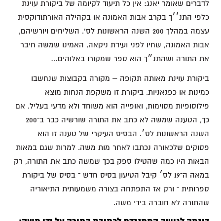
לדברים שאומר יאנג: אין כל תיעוד לקיומה של ביקורת עוינת
כלפי התנ׳׳ך בקרב אבות האמונה או בקהילה האורתודוקסית
עצמה במהלך 200 השנה הראשונות לס'. השליחים ויורשיהם,
אבות האמונה, שחיו לפני ועידת ניקאה, האמינו שמשה חיבר
את התורה ושהתנ״ך הוא ספר שמקורו באלוהים…
ביקורת עוינת מאותה תקופה – מקורה בקבוצות שנחשבו
כמינות או כפגאניות. ביקורת זו משקפת הנחות מוצא
פילוסופיות מסוימות, ואופייה הוא משוחד ולא מדעי בעליל. אם
כך, הטענה שמשה לא כתב את התורה שורשיה כבר ב־200
השנה הראשונות לס׳. הבסיס העיקרי של טענה זו הוא
פסוקים שלכאורה נכתבו לאחר מות משה. למרות שגם במאות
הבאות היו כמה שהטילו ספק בכך שמשה כתב את התורה, רק
במאה ה־19 לס׳ קיבל הטיעון בסיס חדש ־ בסיס של ביקורת
ספרותית ־ ורק אז התפתחה בצורה משמעותית התיאוריה
שהתורה לא חוברה בידי משה.