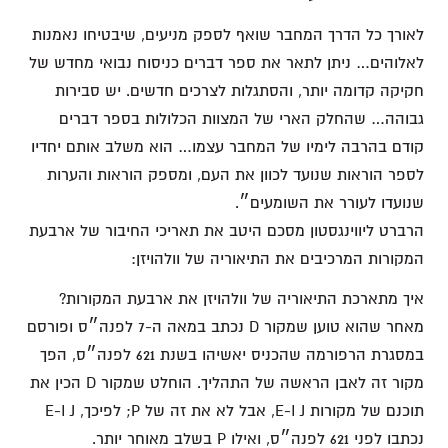
לאורך כל הדרך המחבר שואף לספק מניעים, שיבטיחו נאמנות
לאלוהים… ניתן לתאר את ספר דברים כניסוח נבואי מחדש של
חקיקה קדומה יותר, והסתגלות לצרכים חדשים. יש סבירות
גבוהה… שהחלק הארי של המצוות הכלולות בספר דברים
קודם בהרבה לימיו של המחבר עצמו… הוא משלב אותם יחדיו
לספר הוראות שנועד לכוון את העם, ומספק הוראות והערות
שנועדו לעורר את השומעים״.
הרברט ליווינגסטון מסכם היטב את תאריכי החיבור של ארבעת
המקורות המרכיבים את התיאוריה של וולהויזן:
איך מתארכת התיאוריה של וולהויזן את ארבעת המקורות?
מאחר שהוא טוען שמקור D נכתב במאה ה-7 לפנה״ס ופורסם
במסגרת הרפורמה שהכניס יאשיהו בשנת 621 לפנה״ס, הפך
מקור זה לאבן הראשה של התהליך. הוחלט שמקור D הכין את
תוכנם של מקורות E-I J, אבל לא את זה של P; לפיכך, E-I J
נכתבו לפני 621 לפנה״ס, ואילו P בשלב מאוחר יותר.