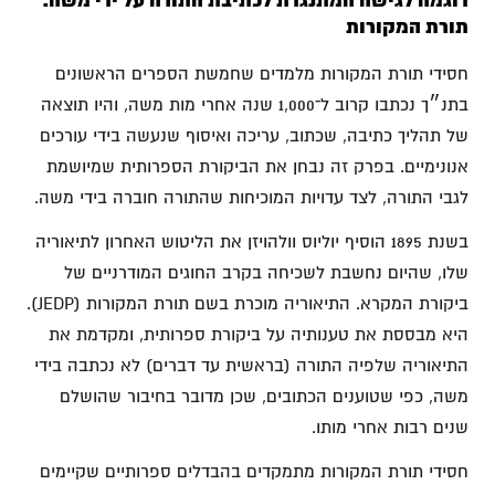
דוגמה לגישה המתנגדת לכתיבת התורה על ידי משה:
תורת המקורות
חסידי תורת המקורות מלמדים שחמשת הספרים הראשונים
בתנ״ך נכתבו קרוב ל־1,000 שנה אחרי מות משה, והיו תוצאה
של תהליך כתיבה, שכתוב, עריכה ואיסוף שנעשה בידי עורכים
אנונימיים. בפרק זה נבחן את הביקורת הספרותית שמיושמת
לגבי התורה, לצד עדויות המוכיחות שהתורה חוברה בידי משה.
בשנת 1895 הוסיף יוליוס וולהויזן את הליטוש האחרון לתיאוריה
שלו, שהיום נחשבת לשכיחה בקרב החוגים המודרניים של
ביקורת המקרא. התיאוריה מוכרת בשם תורת המקורות (JEDP).
היא מבססת את טענותיה על ביקורת ספרותית, ומקדמת את
התיאוריה שלפיה התורה (בראשית עד דברים) לא נכתבה בידי
משה, כפי שטוענים הכתובים, שכן מדובר בחיבור שהושלם
שנים רבות אחרי מותו.
חסידי תורת המקורות מתמקדים בהבדלים ספרותיים שקיימים