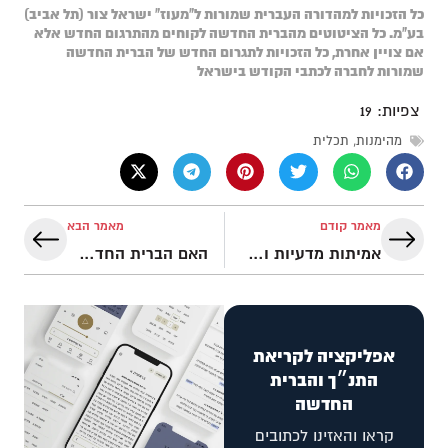
כל הזכויות למהדורה העברית שמורות ל"מעוז" ישראל צור (תל אביב)
בע"מ. כל הציטוטים מהברית החדשה לקוחים מהתרגום החדש אלא
אם צויין אחרת, כל הזכויות לתגרום החדש של הברית החדשה
שמורות לחברה לכתבי הקודש בישראל
צפיות:
19
מהימנות
,
תכלית
מאמר קודם
מאמר הבא
אמיתות מדעיות ורפואיות בכתבי הקודש
האם הברית החדשה שאלה את עקרונותיה מדתות פאגאניות אליליות?
אפליקציה לקריאת
התנ״ך והברית
החדשה
קראו והאזינו לכתובים