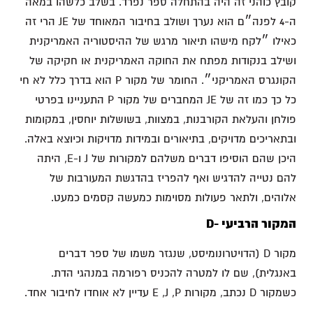
קובץ כוהני זה היה בהתחלה ספר נפרד. בשלב כלשהו במאה
ה-4 לפנה״ם הוא נערך ושולב בחיבור המאוחד של JE הרי זה
כאילו ״לקח מישהו תיאור מרגש של ההיסטוריה האמריקנית
ושילב בנקודות מפתח את החוקה האמריקנית או חקיקה של
הקונגרס האמריקני״. החומר של מקור P הוא בדרך כלל לא חי
כל כך כמו זה של JE המחברים של מקור P התעניינו בפרטי
פולחן והעלאת הקורבנות, במצוות, בשושלות יוחסין, במקומות
ובתאריכים מדויקים, בתיאורים ובמידות מדויקות וכיוצא באלה.
היכן שהם הוסיפו דברים משלהם למקורות של J ו-E, היתה
להם נטייה להדגיש ואף להפריז בהדגשת המעורבות של
אלוהים, ולתאר פעולות מסוימות כמעשה קסמים כמעט.
המקור הרביעי -D
מקור D (הדויטרונומיסט, שנגזר משמו של ספר דברים
באנגלית), שם לו למטרה להכניס רפורמה במנהגי הדת.
כשמקור D נכתב, מקורות E ,J ,P עדיין לא אוחדו לחיבור אחד.