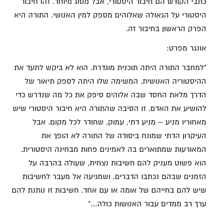
כתבי הקודש הם חיבור היסטורי, אבל מסוג מיוחד. זהו חיבור
היסטורי על הגאולה שאלוהים מספק למין האנושי. התורה היא
הפרק הראשון בחיבור זה.
אונגר מפרט:
"למחבר התורה היתה תוכנית מוגדרת. הוא לא ביקש לתעד את
ההיסטוריה האנושית. המשימה שלו היתה לספק תיאור של
הדרך מלאת החסד שבה אלוהים סיפק את כל מה שנדרש כדי
להושיע את האדם. זו הסיבה שהתורה היא חיבור היסטורי שיש
מאחוריו מניע – מניע דתי, עמוק, שחודר לכל מקום. אבל
העיקרון הדתי שמונח ביסודה של התורה לא הופך את
המאורעות שמתוארים בה לאמינים פחות מבחינה היסטורית.
הוא פשוט מעניק להם חשיבות נצחית, שעולה בהרבה על
הזמנים שבהם נכתבו הדברים, ושמגיעה אל מעבר לחשיבות
שיש להם בחייהם של אומה או עם אחד. חשיבות זו נותנת להם
ערך רב ממדים עבור האנושות כולה…"