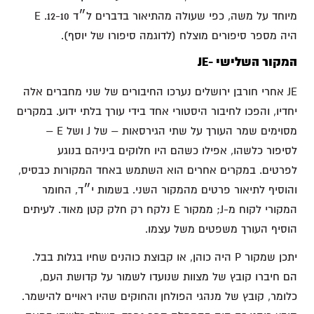
מיוחד על משה, כפי שעולה מהתיאור בדברים ל״ד 12-10. E
היה מספר סיפורים מוצלח (לדוגמה סיפורו של יוסף).
המקור השלישי -JE
JE אחרי חורבן ירושלים נערכו החיבורים של שני מחברים אלה
יחדיו, והפכו לחיבור היסטורי אחד בידי עורך בלתי ידוע. במקרים
מסוימים שמר העורך על שתי הגירסאות – של J ושל E –
לסיפור כלשהו, אפילו כשהם היו חלוקים ביניהם בנוגע
לפרטים. במקרים אחרים הוא השתמש באחד המקורות כבסיס,
והוסיף לתיאור פרטים מהמקור השני. בשמות י״ד, החומר
המקורי לקוח מ-J; ממקור E נלקח רק חלק קטן מאוד. לעיתים
הוסיף העורך משפטים משל עצמו.
יתכן שמקור P היה כוהן, או קבוצת כוהנים שחיו בגלות בבל.
הם חיברו קובץ של מצוות שנועדו לשמור על קדושת העם,
כלומר, קובץ של מנהגי הפולחן והחוקים שהיו ראויים להישמר.