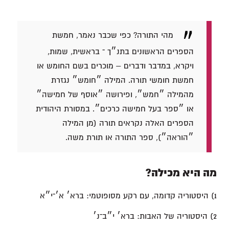
מהי התורה? כפי שכבר נאמר, חמשת
הספרים הראשונים בתנ״ך ־ בראשית, שמות,
ויקרא, במדבר ודברים – מוכרים בשם החומש או
חמשת חומשי תורה. המילה ״חומש״ נגזרת
מהמילה ״חמש״, ופירושה ״אוסף של חמישה״
או ״ספר בעל חמישה כרכים״. במסורת היהודית
הספרים האלה נקראים תורה (מן המילה
״הוראה״), ספר התורה או תורת משה.
מה היא מכילה?
1) היסטוריה קדומה, עם רקע מסופוטמי: ברא׳ א׳־י״א
2) היסטוריה של האבות: ברא׳ י״ב־נ׳