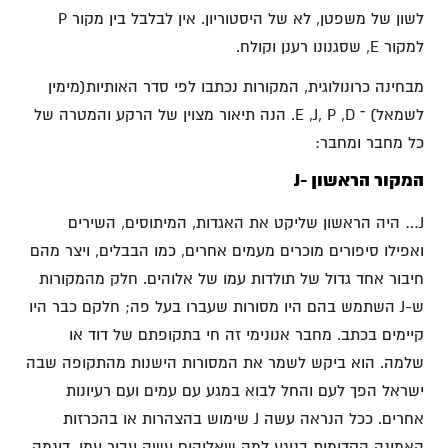
לשון של משפטן, לא של היסטוריון. אין לבלבל בין מקור P
למקור E, שסגנונו רענן וקולח.
מבחינה כרונולוגית, המקורות נכתבו לפי סדר האותיות(מימין
לשמאל) ־ E ,J, P ,D. הנה תיאור מצוין של הרקע והמטרה של
כל מחבר ומחבר:
המקור הראשון -J
J… היה הראשון שליקט את האגדות, המיתוסים, השירים
ואפילו סיפורים מוכרים מעמים אחרים, כמו הבבלים, ויצר מהם
חיבור אחד גדול של תולדות עמו של אלוהים. חלק מהמקורות
ש-J השתמש בהם היו מסורות שעברו בעל פה; חלקם כבר היו
קיימים בכתב. מחבר אנונימי זה חי בתקופתם של דוד או
שלמה. הוא ביקש לשמר את המסורות הישנות מהתקופה שבה
ישראל הפך לעם והחל לבוא במגע עם עמים ועם רעיונות
אחרים. ככל הנראה עשה J שימוש בהצהרות או בהכרזות
האמונה הקדומות בנוגע למה שאלוהים עשה עבור עמו. דוגמה