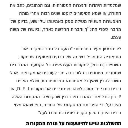
שמלמדות היהדות והנצרות המסורתית, וגם הכתובים, כתב את
התורה, או שמא הסיפורים לוקטו שנים רבות אחרי מותה
האפשרות השנייה מטילה ספק באמינותו של ישוע, בדיוק של
מחברי ספרי התנ״ך והברית החדשה כאחד, וביושרו של משה
עצמו.
ליווינגסטון מעיר בחריפות: "כמעט כל ספר שמקדם את
התיאוריה הזו מכיל רשימה של פרקים ופסוקים שבמקור,
השתייכו [כביכול] למקורות העצמאיים. כל הקטעים המבודדים
שנותרים, מיוחסים בקלות רבה מדי לעורכים או מקבצים. אבל
חשוב להבין שאין כל אסמכתא ספרותית כזו, ושלא מצויים
בידינו כתבי יד מסוג כלשהו, שמזכירים את מקורות D ,E ,J, או
P, בין שכל אחד מהם בנפרד ובין שכקבוצה. המקורות האלה
נוצרו על ידי הפרדתם מהטקסט של התורה, כפי שהוא מצוי
בידינו היום, בסיוע הקריטריונים שהוזכרו לעיל".
ההשלכות שיש להישענות על תורת המקורות