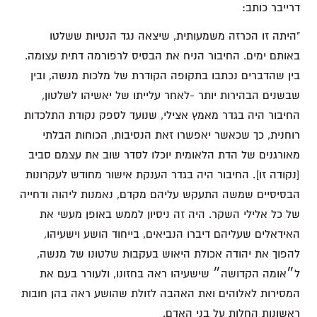
דרייבר כותב:
"היתה זו הכרזה משמעותית, שיצאה נגד הנטיות ששלטו
באותם ימים. החיבור הניח את הבסיס לרפורמה דתית עצומה.
בין שהדברים נכתבו בתקופה הקודרת של מלכות מנשה, ובין
שבשנים הבהירות יותר -לאחר עלייתו של יאשיהו לשלטון,
החיבור היה בגדר מאמץ אצילי, שנועד לספק נקודת התלכדות
רוחנית, כך שכאשר יאפשרו זאת הנסיבות, הכוחות הבלתי
מאורגנים של הדת הלאומית יוכלו לסדר שוב את עצמם סביב
[נקודה זו]. החיבור היה בגדר הענקת אישור מחודש לעקרונות
הבסיסיים שמשה התעקש עליהם מקדם, נאמנות ליהוה ודחייה
של כל אלילי השקר. היה זה ניסיון לממש באופן מעשי את
האידאלים שעליהם דיברו הנביאים, בייחוד הושע וישעיהו,
להפוך את יהודה אכולת היאוש בעקבות שלטונו של מנשה,
ל״אומה הקדושה״ שישעיהו ראה בחזונו, ולעורר בעם את
המסירות לאלוהים ואת האהבה לזולת שהושע ראה בהן חובות
ראשונות החלות על בני האדם.