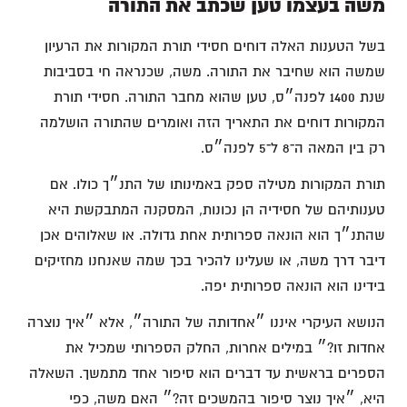
משה בעצמו טען שכתב את התורה
בשל הטענות האלה דוחים חסידי תורת המקורות את הרעיון
שמשה הוא שחיבר את התורה. משה, שכנראה חי בסביבות
שנת 1400 לפנה״ס, טען שהוא מחבר התורה. חסידי תורת
המקורות דוחים את התאריך הזה ואומרים שהתורה הושלמה
רק בין המאה ה־8 ל־5 לפנה״ס.
תורת המקורות מטילה ספק באמינותו של התנ״ך כולו. אם
טענותיהם של חסידיה הן נכונות, המסקנה המתבקשת היא
שהתנ״ך הוא הונאה ספרותית אחת גדולה. או שאלוהים אכן
דיבר דרך משה, או שעלינו להכיר בכך שמה שאנחנו מחזיקים
בידינו הוא הונאה ספרותית יפה.
הנושא העיקרי איננו ״אחדותה של התורה״, אלא ״איך נוצרה
אחדות זו?״ במילים אחרות, החלק הספרותי שמכיל את
הספרים בראשית עד דברים הוא סיפור אחד מתמשך. השאלה
היא, ״איך נוצר סיפור בהמשכים זה?״ האם משה, כפי