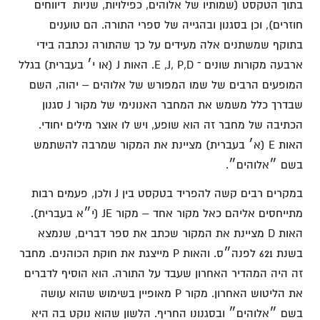
בתוך הטקסט (שמותיו של אלוהים, כפילויות, שניות דיווחים
חוזרים), וכן בסגנון ובהגייה של ספרי התורה. הם טוענים
בתוקף שמשתנים אלה מעידים על כך שהתורה נכתבה בידי
ארבעה מקורות שונים ־ E ,J, P,D. האות J (או י׳ בעברית) בגלל
המופעים הרבים של שמו המפורש של אלוהים – יהוה, השם
שבדרך כלל משמש את המחבר האנונימי של מקור J סגנון
הכתיבה של מחבר זה הוא שופע, ויש לו אוצר מילים יחודי.
האות E (א׳ בעברית) מציינת את המקור שמרבה להשתמש
בשם ״אלוהים״.
במקרים רבים קשה להפריד בטקסט בין J ולכן, פעמים רבות
מתייחסים אליהם כאל מקור אחד – מקור JE (י״א בעברית).
האות D מציינת את המקור שכתב את ספר דברים, שנמצא
בשנת 621 לפנה״ס. והאות P מייצגת את חוקת הכוהנים. מחבר
זה היה המהדיר האחרון שעבד על התורה. הוא הוסיף לדברים
את הליטוש האחרון. מקור P מאופיין בשימוש שהוא עושה
בשם ״אלוהים״ ובסגנונו החריף. הלשון שהוא נוקט בה היא