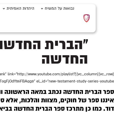
לתוכן
נבואות על המשיח
היהדות האמיתית
"הברית החדשה"
החדשה
="_blank" link="http://www.youtube.com/playlist?
 el_id="new-testament-study-series-youtube"][/vc_column][/vc_row][vc_row][vc_column][vc_column_text]
ספר הברית החדשה נכתב במאה הראשונה והש
איננו ספר של חוקים, מצוות והלכות, אלא ס
דוד. כמו כן מתרכז ספר הברית החדשה בביא