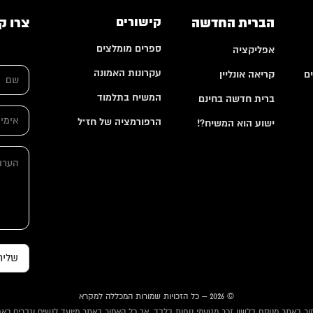
הברית החדשה
קישורים
צרו ק
ספרים מומלצים
אפליקציה
א
ש
י
עקרונות האמונה
ם
קריאה אונליין
ם
מ
*
י
המשיח בתלמוד
ברית חדשה בחינם
י
א
ל
הרפורמציה של חז"ל
י
ישוע הוא המשיח?!
*
מ
א
י
ה
י
י
ע
מ
ל
ר
י
*
ו
י
ת
ל
שליח
© 2026 – כל הזכויות שמורות המכללה למקרא
ור באתר מנוסח בלשון זכר מטעמי נוחות בלבד, אך כל האמור באתר מיועד לנשים וגברים כאח