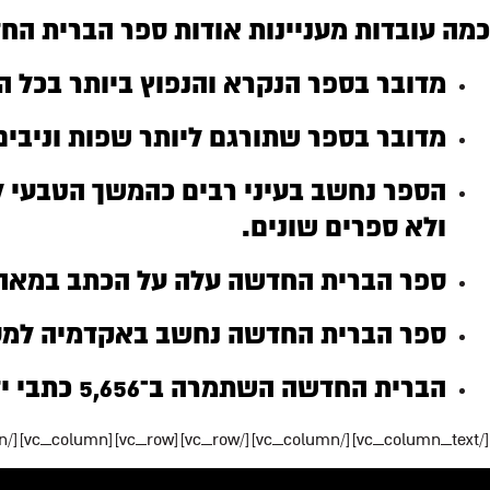
כמה עובדות מעניינות אודות ספר הברית הח
מדובר בספר הנקרא והנפוץ ביותר בכל ה
מדובר בספר שתורגם ליותר שפות וניבים
הספר נחשב בעיני רבים כהמשך הטבעי ל
ולא ספרים שונים.
ספר הברית החדשה עלה על הכתב במאה הראשונה לספירה, כ300 עד 0
ספר הברית החדשה נחשב באקדמיה למסמ
הברית החדשה השתמרה ב־5,656 כתבי יד שלמים או חלקיים, שהועתקו ביד החל מהמאה ה־2 לספירה.
[/vc_column_text][/vc_column][/vc_row][vc_row][vc_column][/vc_column][/vc_row]