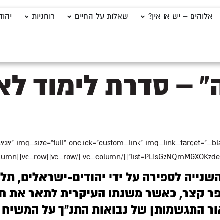
אלוהים – יש או אין?
שאלות על החיים
רוחניות
יהוד
 – סדרת לימוד לא
_image image="4939" img_size="full" onclick="custom_link" img_link_target
list=PLIsG2NQmMGXOKzdeTogFjOdYt8iFBAqg0"
נייה לספירה על ידי יהודים-ישראלים, תל
פר קצר, כאשר משנתו העיקרית לתאר את חיי
ור התגשמותן של נבואות התנ”ך על המשיח ב