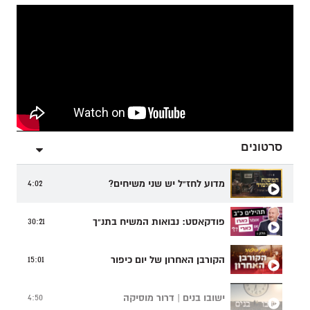
סרטונים
מדוע לחז"ל יש שני משיחים?
4:02
פודקאסט: נבואות המשיח בתנ"ך
30:21
הקורבן האחרון של יום כיפור
15:01
ישובו בנים | דרור מוסיקה
4:50