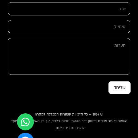
ש
ם
*
ה
א
ע
י
ר
מ
ו
י
ת
ה
י
ש
ע
ל
ם
ר
*
א
ו
י
ת
מ
י
י
ל
שליחה
© 2026 – כל הזכויות שמורות המכללה למקרא
האמור באתר מנוסח בלשון זכר מטעמי נוחות בלבד, אך כל האמור באתר מיועד
לנשים וגברים כאחד.