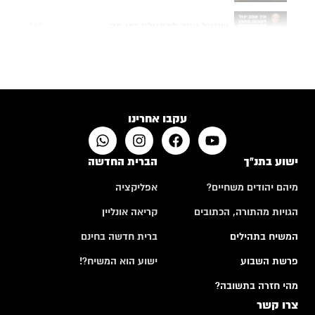
ישראל ניסה להתעלם זמן מה...
7:48
תפילה של אם שכולה
4:24
האם לבני אדם יש רצון חופשי?
10:50
עקבו אחרינו
ישוע בתנ"ך
הברית החדשה
מיהם יהודים משחיים?
אפליקציה
הגויות מהתורה, הכתובים
קריאה אונליין
המשיח בתהילים
ברית חדשה בחינם
פרשת השבוע
ישוע הוא המשיח?!
מהי חזרה בתשובה?
צרו קשר