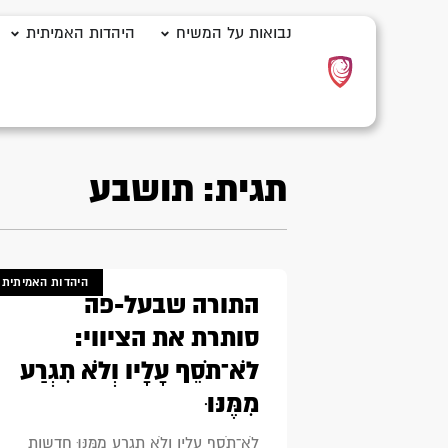
נבואות על המשיח
היהדות האמיתית
תגית: תושבע
היהדות האמיתית
התורה שבעל-פה
סותרת את הציווי:
לֹא־תֹסֵף עָלָיו וְלֹא תִגְרַע
מִמֶּנּוּ
לֹא־תֹסֵף עָלָיו וְלֹא תִגְרַע מִמֶּנּוּ חדשות