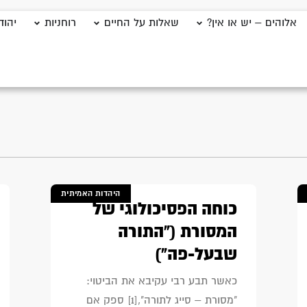
אלוהים – יש או אין?
שאלות על החיים
רוחניות
יהוד
היהדות האמיתית
כוחה הפסיכולוגי של
המסורת ("התורה
שבעל-פה")
כאשר תבע רבי עקיבא את הביטוי:
"מסורת – סייג לתורה",[1] ספק אם