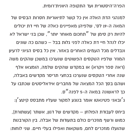
הפרה־היסטורית ועד התקופה היוונית־רומית.
למנהגי הדת האלה אין כל קשר לתיאוריות חסרות הבסיס של
המאה ה-19 לס', שלפיהן מאפיינים כאלה של חיי דת יכולים
להיות רק סימן של ״תחכום מאוחר יותר״, שכן בני ישראל לא
יכלו לנהל חיי דת כאלה לפני גלות בבל – כשהם כה שונים
ונבדלים מכל העמים האחרים באזור. אין כל בסיס הגיוני לרעיון
המוזר שלפיו הטקסים הפשוטים שנערכו במשכן שהקים משה
(ראה ספר ויקרא) או במקדש שהקים שלמה, הומצאו אלף
שנה אחרי הטקסים שנערכו בכחצי תריסר מקדשים באבלה,
ושהם בסך הכל המצאה של מחברים אידאליסטים שכתבו על
כך לראשונה במאה ה-5 לפנה״ס.
ג׳ובאני פטינאטו אומר בנוגע למקור שעליו מתבסס קיטצ׳ן:
ביחס לעבודת הפולחן – מקדשים של דגון, אשתר [עשתורת],
כמוש ורשף מוזכרים כולם בתעודות של אבלה. בין הקורבנות
שהועלו מוזכרים לחם, משקאות ואפילו בעלי חיים. שני לוחות: