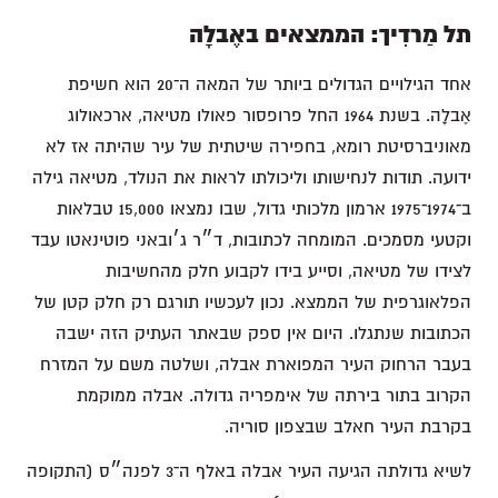
תל מַרדִיך: הממצאים באֶבלָה
אחד הגילויים הגדולים ביותר של המאה ה־20 הוא חשיפת
אֶבלָה. בשנת 1964 החל פרופסור פאולו מטיאה, ארכאולוג
מאוניברסיטת רומא, בחפירה שיטתית של עיר שהיתה אז לא
ידועה. תודות לנחישותו וליכולתו לראות את הנולד, מטיאה גילה
ב־1974־1975 ארמון מלכותי גדול, שבו נמצאו 15,000 טבלאות
וקטעי מסמכים. המומחה לכתובות, ד״ר ג׳ובאני פוטינאטו עבד
לצידו של מטיאה, וסייע בידו לקבוע חלק מהחשיבות
הפלאוגרפית של הממצא. נכון לעכשיו תורגם רק חלק קטן של
הכתובות שנתגלו. היום אין ספק שבאתר העתיק הזה ישבה
בעבר הרחוק העיר המפוארת אבלה, ושלטה משם על המזרח
הקרוב בתור בירתה של אימפריה גדולה. אבלה ממוקמת
בקרבת העיר חאלב שבצפון סוריה.
לשיא גדולתה הגיעה העיר אבלה באלף ה־3 לפנה״ס (התקופה