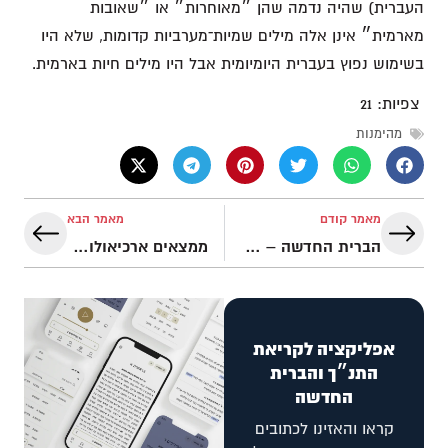
העברית) שהיה נדמה שהן ״מאוחרות״ או ״שאובות
מארמית״ אינן אלה מילים שמיות־מערביות קדומות, שלא היו
בשימוש נפוץ בעברית היומיומית אבל היו מילים חיות בארמית.
צפיות:
21
מהימנות
מאמר קודם
מאמר הבא
הברית החדשה – מהימנותה בבחינה ארכיאולוגית
ממצאים ארכיאולוגיים לנפילת חומות יריחו באופן על טבעי
אפליקציה לקריאת
התנ״ך והברית
החדשה
קראו והאזינו לכתובים