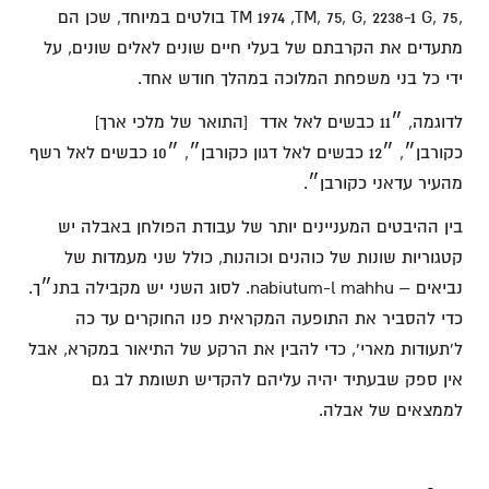
,75 ,TM 1974 ,TM, 75, G, 2238-1 G בולטים במיוחד, שכן הם
מתעדים את הקרבתם של בעלי חיים שונים לאלים שונים, על
ידי כל בני משפחת המלוכה במהלך חודש אחד.
לדוגמה, ״11 כבשים לאל אדד [התואר של מלכי ארך]
כקורבן״, ״12 כבשים לאל דגון כקורבן״, ״10 כבשים לאל רשף
מהעיר עדאני כקורבן״.
בין ההיבטים המעניינים יותר של עבודת הפולחן באבלה יש
קטגוריות שונות של כוהנים וכוהנות, כולל שני מעמדות של
נביאים – nabiutum-l mahhu. לסוג השני יש מקבילה בתנ״ך.
כדי להסביר את התופעה המקראית פנו החוקרים עד כה
ל'תעודות מארי', כדי להבין את הרקע של התיאור במקרא, אבל
אין ספק שבעתיד יהיה עליהם להקדיש תשומת לב גם
לממצאים של אבלה.