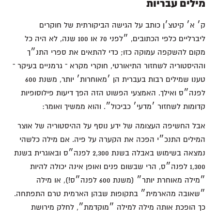
מילים עבריות
ק׳ א׳ קיטצ׳ן כותב על הגישה הביקורתית של חוקרים
ליברליים כלפי הכתובים, ״לפני 70 או 100 שנה, לא היה כל
מקום להשקפה עמוקה כזו; כדי להתאים את ספרי התנ״ך
וההיסטוריה לשחזור התיאורטי, חוקרי מקרא ־ גרמניים בעיקר ־
טענו שמילים רבות בעברית הן ׳מאוחרות׳ יותר, משנת 600
לפנה״ס ואילך. האמצעי הפשוט הזה הפך דיעות פילוסופיות
קדומות לשחזור ׳מדעי׳ כביכול״. והוא ממשיך ואומר:
אבל החשיפה העצומה של ידע נוסף על ההיסטוריה של אוצר
המילים התנכ״י הפכה את הקערה על פיה. אם מילה כלשהי
נמצאה בשימוש באבלה בשנת 2,300 לפנה״ס ובאוגרית בשנת
1,300 לפנה״ס, הרי שבשום פנים ואופן אינה יכולה להיות
״מילה מאוחרת יותר״ (משנת 600 לפנה״ס!), או מילה
״שאובה מהארמית״ בתקופות שבהן הארמית טרם התפתחה.
כך הופכת אותה מילה למילה ״מוקדמת״, לחלק מירושת