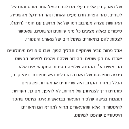
של מאבק בין אלים בעלי מגבלות. כשאל אחד מובס ומתפצל
לשניים, נהר הפרת זורם מעינו האחת ונהר החידקל מהשנייה.
האנושות נוצרה מערבוב דמו של אל מרושע עם חומר (חימר).
סיפורים כאלה מציגים כל מיני עיוותים וקישוטים, שאפשר
לצפות להם בתיאורים מיתולוגיים של מאורע היסטורי.
אבל פחות סביר שיתקיים תהליך הפוך, שבו סיפורים מיתולוגיים
יאבדו את הקישוטים וההידור שלהם ויהפכו לסיפור הפשוט
מבראשית א׳. ההנחה שלפיה הסיפור המקראי אינו אלא
גירסה מופשטת של האגדה הבבלית היא מופרכת. בימי קדם,
הכלל במזרח הקרוב היה שדיווחים או מסורות פשטניים
פותחים דרך לצמיחתן של אגדות, לא להיפך. אם כך, העדויות
תומכות בגישה שלפיה התיאור בבראשית איננו מיתוס שהפך
להיסטוריה, אלא שהתיאורים מחוץ למקרא הם תיאורים
היסטוריים שהפכו למיתוס.