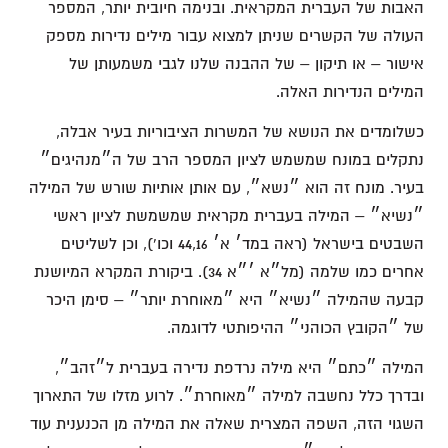
האבות של העברית המקראית. ובנימה חיובית יותר, המספר
העולה של הקשרים שניתן למצוא עבור מילים נדירות מספק
אישור – או תיקון – של ההבנה שלנו לגבי משמעותן של
המילים הנדירות האלה.
כשלומדים את הנושא של המשרות הציבוריות בעיר אבלה,
נתקלים במונח שמשמש לציון המספר הרב של ה״מנהיגים״
בעיר. מונח זה הוא ״נשא״, עם אותן אותיות שורש של המילה
״נשיא״ – המילה בעברית מקראית שמשמשת לציון ראשי
השבטים בישראל (ראה במד׳ א׳ 44,16 וכו'), וכן לשליטים
אחרים כמו שלמה (מל״א ׳״א 34). ביקורת המקרא המיושנת
קבעה שהמילה ״נשיא״ היא ״מאוחרת יותר״ – סימן היכר
של ״הקובץ הכוהני״ ההיפותטי לדוגמה.
המילה ״כתם״ היא מילה נרדפת נדירה בעברית ל״זהב״,
ובדרך כלל נחשבה למילה ״מאוחרת״. לרוע מזלו של התארוך
השגוי הזה, השפה המצרית שאלה את המילה מן הכנענית עוד