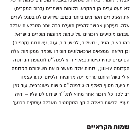
אבלה, ואומר: "בלוחות שנחשפו באבלה מופיעים שמותיהן של
לא מעט ערים מן המקרא. הלוחות משמרים (ברוב המקרים)
את האזכורים הקדומים ביותר בכתב שידועים לנו בנוגע לערים
אלה. כעיקרון אפשר להפיק תועלת רבה יותר מטבלאות אבלה
שבהם מופיעים אזכורים של שמות מקומות מוכרים בישראל,
כמו חצור, מגידו, ירושלים, לכיש, דור, עזה, עשתרות (קרניים)
וכן הלאה. ממצאים ארכאולוגיים הוכיחו שכמה ממקומות אלה
הם ערים שהיו קיימות באלף ה-3 לפנה״ס (תקופת הברונזה
הקדומה 111-1V), ולוחות אלה מאשרים את חשיבותם הקדומה,
אולי בשל היותם ערי־מדינה מקומיות. ולסיום, כנען עצמה
מופיעה מסוף האלף ה-3 לפנה״ס כישות גיאוגרפית, עוד זמן
רב לפני כל אזכור אחר מחוץ לתנ׳׳ך שידוע לנו עליו – יהיה
מעניין לראות באיזה היקף הטקסטים מאבלה עוסקים בכנען".
שמות מקראיים