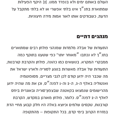
העולם באותם ימים ולא בנפרד ממנו. [2] היקף הפעילות
שמתוארת בתנ״ך אינו בלתי אפשרי או לא בלתי מתקבל על
הדעת, כשבודקים אותו לאור אמות מידה חיצוניות.
מנהגים דתיים
התעודות של אבלה מלמדות שמנהגי פולחן רבים שמתוארים
בתנ״ך לא נכתבו ״מאוחר יותר" כפי שטענו בתוקף כמה
ממבקרי המקרא. בנושאים כמו כהונה, פולחן והקרבת קורבנות,
התעודות של אבלה מאשרות בנוגע לסוריה ולארץ ישראל את
מה שכבר היה ידוע קודם לכן לגבי מצריים, מסופוטמיה
ואנטוליה באלף ה-3, ה-2 וה-1 לפנה״ס, וכן את מה שהיה ידוע
מהרישומים שנמצאו בקאטנה שבצפון־סוריה ובאוגרית ביחס
לאלף ה-2 לפנה״ס. כלומר, פולחן מאורגן במקדש, הקרבת
קורבנות, טקסים שלמים וכיוצא באלה היו חלק קבוע מחיי הדת
במזרח הקרוב בימי קדם, בכל התקופות – מהתקופה