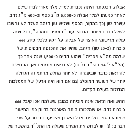
אבלה, הכנסתה היתה נכבדת למדי. מלך מארי לבדו שילם
לאחר כניעתו למלך אבלה כ-5,000 ק״ג כסף וכ-400 ק״ג זהב.
עשרה טון [כך במקור] הכסף ושליש טון הזהב האלה לא נחשבו
לשלל כבד במיוחד. הם היו עוד ״תוספת נחמדה״, ככל שזה
עולה מרישומי האוצר של אבלה. על רקע כלכלי כזה, 666
כיכרות (כ-20 טון) הזהב, שהיוו את ההכנסה הבסיסית של
שלמה מה״אימפריה״ שהוא הקים כ-1,500 שנה אחר כך
(מל״א י׳ 14; דהי״ב ט׳ 13) לא נראים מוגזמים ואף מתחילים
להיראות כדבר שבשגרה, לא יותר מחלק מהתמונה הגדולה
יותר של העושר המופלג (גם אם הוא היה ארעי) של הממלכות
הגדולות בעולם הקדום.
ההשוואה הזאת אינה מוכיחה כמובן ששלמה אכן קיבל 666
כיכרות זהב, או שמלכותו היתה מאורגנת בדיוק כמו התיאור
שמובא בספר מלכים. אבל היא כן מצביעה בבירור על שני
דברים: [1] יש לבדוק את המידע שעולה מן התנ׳׳ך בהקשר של