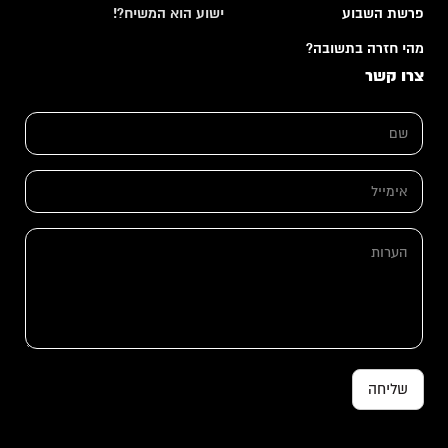
פרשת השבוע
ישוע הוא המשיח?!
מהי חזרה בתשובה?
צרו קשר
ש
ש
ם
ם
*
*
*
א
י
מ
י
ה
י
ע
ל
ר
*
ו
ת
שליחה