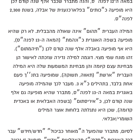
במאה ה־12 לפנה״ס, והנה מתברר שכבר אלף שנה קודם לכן
היא מופיעה כ״כותים״ בפלאו־כנענית של אבלה, בשנת 2,300
לפנה״ס.
המילה העברית ״תהום״ אינה שאולה מהבבלית. לא רק שהיא
מופיעה בשפה האוגרית כ״ונהמת״ (המאה ה-13 לפנה״ס),
היא אף מופיעה באבלה אלף שנה קודם לכן (״תיהמתום״).
זהו מונח שמי מצוי. דוגמה למילה נדירה שזכתה לאישור הן
מבחינת עצם קיומה והן מבחינת המשמעות שלה היא המילה
העברית ״ארשת״ (תאווה, תשוקה), שמופיעה בתנ׳׳ך פעם
אחת בלבד, בתהילים כ״א 3. מעבר לכך שהמילה מופיעה
באוגרית במאה ה-13 לפנה״ס, מתברר שהיא מופיעה גם אלף
שנה קודם לכן, כ״איריסתום״ (בשפה האבלאית או באכדית
קדומה), שכן היא נתגלתה בלוחות אוצר המילים
השומרי/אבלאי.
לסיום, מתברר שהפועל ה״מאוחר כביכול״ ״חדש/חידש״ עבר