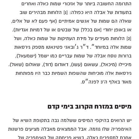
התרומה החשובה ביותר של אזכורי שמות כאלה ואחרים
בתעודות של אבלה היא כפולה: [1] הלוחות מבהירים שוב
שאלה הם שמות של אנשים אמיתיים (אף פעם לא של אלים,
או באופן יחודי [אם בכלל] של שבטים או של דמויות אגדיות).
[2] הלוחות מעידים על מידת העתיקות של שמות כאלה, ושל
שמות אלה במיוחד״. ד״ר ג׳ובאני פטינאטו מספק גירסאות
ברורות נוסח אבלה של שמות עבריים כמו ישמל (ישמעאל),
מיכיילו (מיכאל), עשאום (עשו), דאודום (דוד), שאולום (שאול).
גירסאות אלה מוכיחות שהשפות השמיות כבר היו מפותחות
מאוד באלף ה־3 לפנה״ס.
מיסים במזרח הקרוב בימי קדם
יש הרואים בהיקפי המיסים ששלמה גבה בתקופת השיא של
האימפריה שלו גוזמה. אבל הממצאים מאבלה מציעים פרשנות
אחרת למספרים כאלה. בשיא פריחתה של האימפריה של