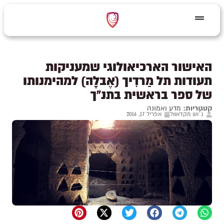
האישור הארכיאולוגי שמעניקות
תעודות תל מַרדִיך (אֶבלָה) למהימנותו
של ספר בראשית בתנ"ך
קטגוריות:
מדע ואמונה
ג׳וש מקדאוול
אפריל 17, 2016