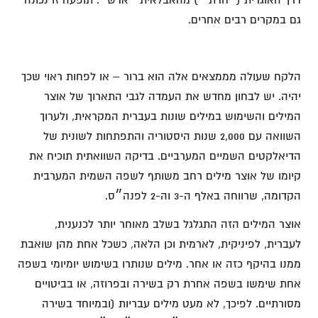
דרך האוגרית (״חדת'״) מהאבלאית ״אדש״. תופעה זו נכונה
גם במקרים רבים אחרים.
הלקח שעולה מממצאים אלה הוא ברור – או לפחות ראוי שכך
יהיה. יש לבחון מחדש את העמדה לגבי התארוך של אוצר
המילים והשימוש במילים שונות בעברית המקראית, ולערוך
השוואה עם 2,000 שנות היסטוריה והתפתחות לשונית של
הדיאלקטים השמיים המערביים. בדיקה השוואתית תוכיח את
קיומו של אוצר מילים רחב משותף לשפה השמית המערבית
הקדומה, שרווחה באלף ה-3 וה-2 לפנה״ס.
אוצר המילים הזה התגלגל בשלב מאוחר יותר לכנענית,
לעברית, לפיניקית, לארמית וכן הלאה, כשכל אחת מהן שואבת
ממנו בהיקף כזה או אחר. מילים שנותרו בשימוש יומיומי בשפה
אחת שימשו בשפה אחרת רק בשירה ובפרוזה, או בביטויים
מסורתיים. לפיכך, לא מעט מילים עבריות (ובמיוחד בשירה