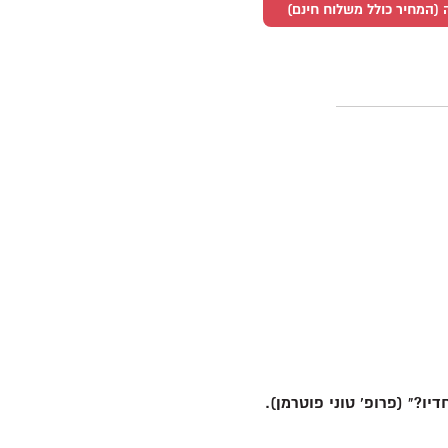
 (המחיר כולל משלוח חינם)
יו?" (פרופ' טוני פוטרמן).