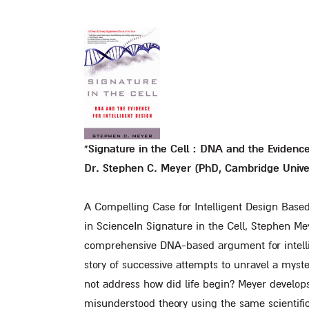
"Signature in the Cell : DNA and the Evidence 
Dr. Stephen C. Meyer (PhD, Cambridge Univer
A Compelling Case for Intelligent Design Based
in ScienceIn Signature in the Cell, Stephen Mey
comprehensive DNA-based argument for intellig
story of successive attempts to unravel a myst
not address how did life begin? Meyer develops 
misunderstood theory using the same scientifi