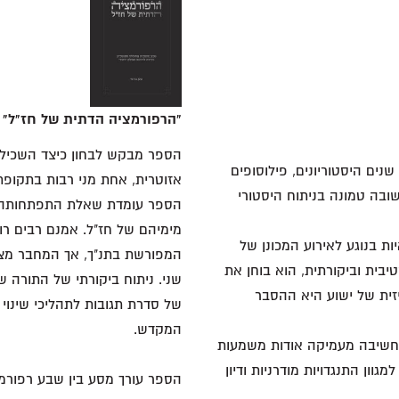
"הרפורמציה הדתית של חז"ל" (ד
הספר מבקש לבחון כיצד השכילה
ים היסטוריונים, פילוסופים
אזוטרית, אחת מני רבות בתקופת
ובה טמונה בניתוח היסטורי
הספר עומדת שאלת התפתחותה של
מימיהם של חז"ל. אמנם רבים ר
 בנוגע לאירוע המכונן של
המפורשת בתנ"ך, אך המחבר מצי
בית וביקורתית, הוא בוחן את
שני. ניתוח ביקורתי של התורה 
יזית של ישוע היא ההסבר
של סדרת תגובות לתהליכי שינוי
המקדש.
לחשיבה מעמיקה אודות משמעות
וון התנגדויות מודרניות ודיון
הספר עורך מסע בין שבע רפורמו