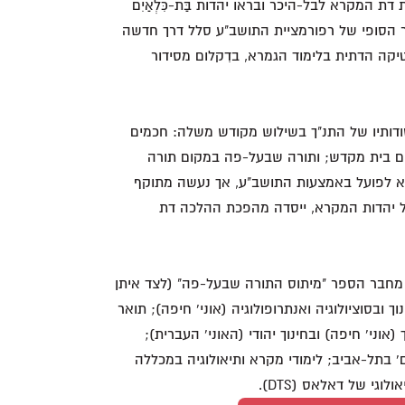
ת המקרא לבל-היכר ובראו יהדות בַּת-כִּלְאַיִם
הסופי של רפורמציית התושב"ע סלל דרך חדשה
קה הדתית בלימוד הגמרא, בדִקלום מסידור
ודותיו של התנ"ך בשילוש מקודש משלה: חכמים
ום בית מקדש; ותורה שבעל-פה במקום תורה
א לפועל באמצעות התושב"ע, אך נעשה מתוקף
 יהדות המקרא, ייסדה מהפכת ההלכה דת
ה, מחבר הספר "מיתוס התורה שבעל-פה" (לצד איתן
ך ובסוציולוגיה ואנתרופולוגיה (אוני' חיפה); תואר
(אוני' חיפה) ובחינוך יהודי (האוני' העברית);
' בתל-אביב; לימודי מקרא ותיאולוגיה במכללה
גי של דאלאס (DTS).