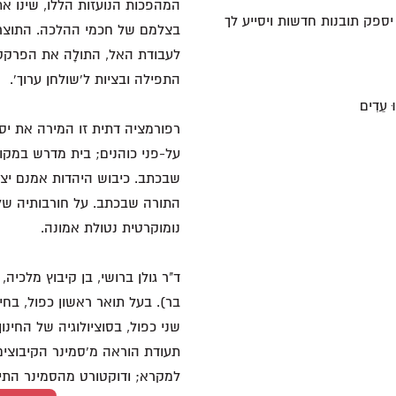
המהפכות הנועזות הללו, שינו את ד
יספק תובנות חדשות ויסייע לך
בצלמם של חכמי ההלכה. התוצר 
לעבודת האל, התולָה את הפרקטי
התפילה ובציות ל'שולחן ערוך'.
ּ עֵדִים
רפורמציה דתית זו המירה את יס
על-פני כוהנים; בית מדרש במק
שבכתב. כיבוש היהדות אמנם יצ
התורה שבכתב. על חורבותיה של
נומוקרטית נטולת אמונה.
ד"ר גולן ברושי, בן קיבוץ מלכי
בר). בעל תואר ראשון כפול, בחינו
שני כפול, בסוציולוגיה של החינוך 
תעודת הוראה מ'סמינר הקיבוצים
למקרא; ודוקטורט מהסמינר התיאולו