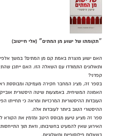
״
תקומתו של ישוע מן המתים״ (אלי חייטוב)
האם ישוע מנצרת באמת קם מן המתים? במשך אלפי שנ
ותאולוגים התמודדו עם השאלה הזו. האם ייתכן שהתש
קפדני?
בספר זה, מציג המחבר חקירה מעמיקה ומבוססת ראיות
האמונה המשיחית. באמצעות שיטה היסטורית אובייקטי
העובדות ההיסטוריות המרכזיות ומראה כי תחייתו הפ
ההיסטורי הטוב ביותר לעובדות אלה.
ספר זה מציע טיעון מבוסס היטב ומזמין את הקורא 
האירוע שאין להמעיט בחשיבותו, וזאת תוך התייחסות למג
בשאלות פילוסופיות ותאולוגיות.