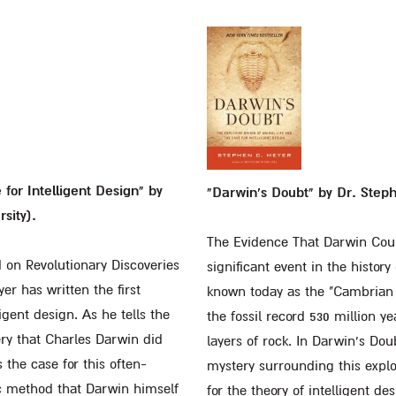
for Intelligent Design" by
"Darwin's Doubt" by Dr. Step
sity).
The Evidence That Darwin Coul
 on Revolutionary Discoveries
significant event in the history 
er has written the first
known today as the "Cambrian 
ent design. As he tells the
the fossil record 530 million y
ery that Charles Darwin did
layers of rock. In Darwin's Dou
the case for this often-
mystery surrounding this expl
c method that Darwin himself
for the theory of intelligent de