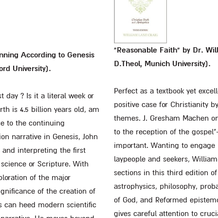
"Reasonable Faith" by Dr. Wi
inning According to Genesis
D.Theol, Munich University).
rd University).
Perfect as a textbook yet excell
 day ? Is it a literal week or
positive case for Christianity b
rth is 4.5 billion years old, am
themes. J. Gresham Machen once
se to the continuing
to the reception of the gospe
ion narrative in Genesis, John
important. Wanting to engage 
nd interpreting the first
laypeople and seekers, Willia
 science or Scripture. With
sections in this third edition of
loration of the major
astrophysics, philosophy, proba
ignificance of the creation of
of God, and Reformed epistemol
s can heed modern scientific
gives careful attention to cruc