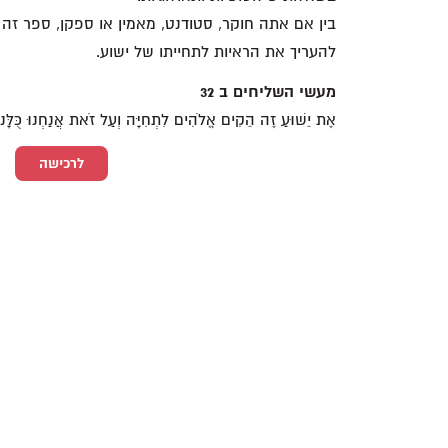
בין אם אתה חוקר, סטודנט, מאמין או ספקן, ספר זה 
להעריך את הראיות לתחייתו של ישוע.
מעשי השליחים ב 32
אֶת יֵשׁוּעַ זֶה הֵקִים אֱלֹהִים לִתְחִיָּה וְעַל זֹאת אֲנַחְנוּ כֻּלָּנו
לרכישה