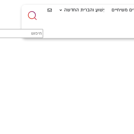
ים משיחיים
יֵשׁוּעַ והברית החדשה