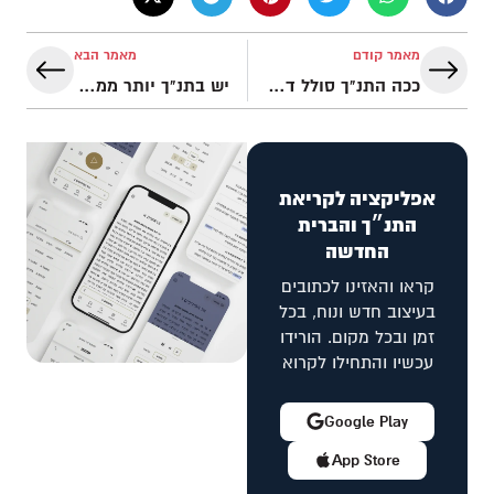
מאמר קודם
מאמר הבא
ככה התנ"ך סולל דרך לתכנית גאולת העולם! | איך לקרוא את המקרא פרק 2 – תכנית המקרא
יש בתנ"ך יותר ממה שהעין רואה | איך לקרוא את המקרא פרק 4 – תכנית המקרא
אפליקציה לקריאת
התנ״ך והברית
החדשה
קראו והאזינו לכתובים
בעיצוב חדש ונוח, בכל
זמן ובכל מקום. הורידו
עכשיו והתחילו לקרוא
Google Play
App Store