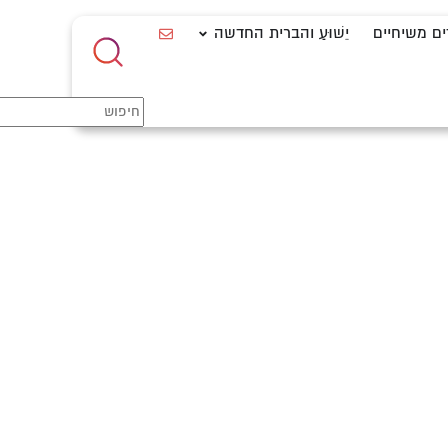
ים משיחיים
יֵשׁוּעַ והברית החדשה