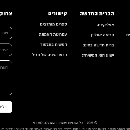
הברית החדשה
קישורים
צרו ק
ספרים מומלצים
אפליקציה
ש
ם
עקרונות האמונה
ם
קריאה אונליין
*
המשיח בתלמוד
ברית חדשה בחינם
א
י
הרפורמציה של חז"ל
ישוע הוא המשיח?!
מ
*
י
ה
א
י
ע
י
ל
ר
מ
*
ו
י
ת
י
ל
*
שליח
© 2026 – כל הזכויות שמורות המכללה למקרא
ור באתר מנוסח בלשון זכר מטעמי נוחות בלבד, אך כל האמור באתר מיועד לנשים וגברים כאח