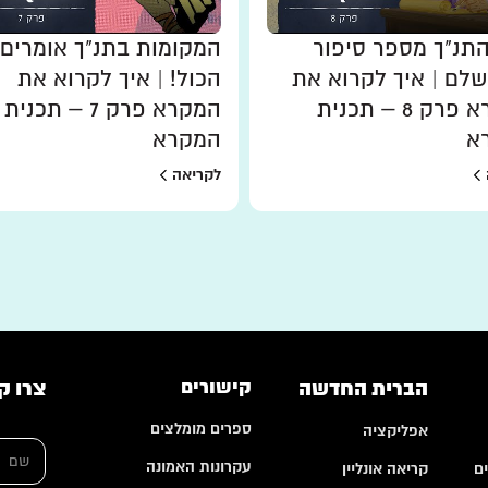
תנ"ך מספר סיפור
המקומות בתנ"ך אומרים
לם | איך לקרוא את
הכול! | איך לקרוא את
המקרא פרק 8 – תכנית
המקרא פרק 7 – תכנית
א
המקרא
לקריאה
הברית החדשה
קישורים
צרו ק
ספרים מומלצים
אפליקציה
ש
ם
עקרונות האמונה
ם
קריאה אונליין
*