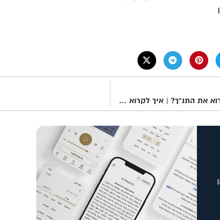
למה קשה לקרוא את התנ"ך? | איך לקרוא את המקרא פרק 9 – תכנית המקרא