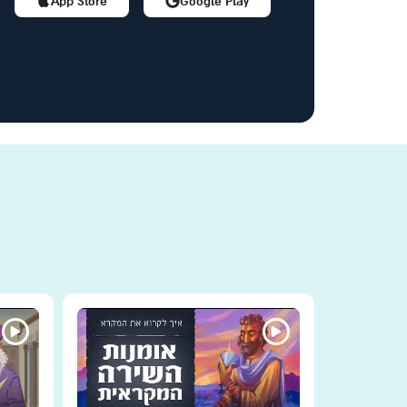
App Store
Google Play