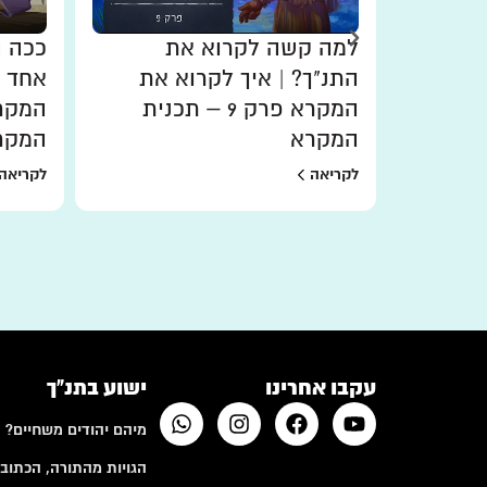
שהעין
למה קשה לקרוא את
ככה ה
ת
התנ"ך? | איך לקרוא את
אחד ש
– תכנית
המקרא פרק 9 – תכנית
המקרא
המקר
לקריאה
לקריאה
עקבו אחרינו
ישוע בתנ"ך
מיהם יהודים משחיים?
הגויות מהתורה, הכתובי