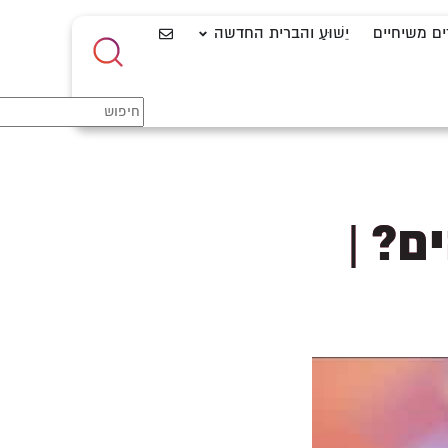
ים משיחיים
יֵשׁוּעַ והברית החדשה
ם? |