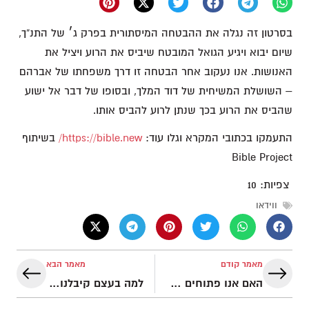
בסרטון זה נגלה את ההבטחה המיסתורית בפרק ג׳ של התנ“ך,
שיום יבוא ויגיע הגואל המובטח שיביס את הרוע ויציל את
האנושות. אנו נעקוב אחר הבטחה זו דרך משפחתו של אברהם
– השושלת המשיחית של דוד המלך, ובסופו של דבר אל ישוע
שהביס את הרוע בכך שנתן לרוע להביס אותו.
התעמקו בכתובי המקרא וגלו עוד:
https://bible.new/
בשיתוף
Bible Project
צפיות:
10
ווידאו
מאמר קודם
מאמר הבא
האם אנו פתוחים לקבל את המתנה האולטימטיבית? | נושאים תנכיים – נדיבות
למה בעצם קיבלנו את תורת משה? | נושאים תנכיים – התורה