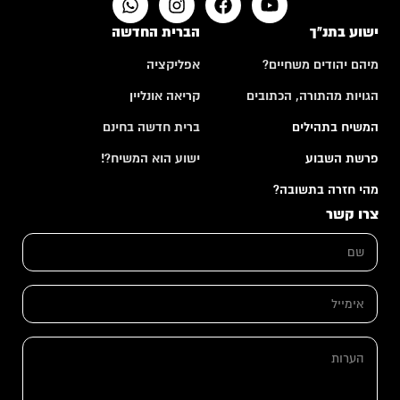
ישוע בתנ"ך
הברית החדשה
מיהם יהודים משחיים?
אפליקציה
הגויות מהתורה, הכתובים
קריאה אונליין
המשיח בתהילים
ברית חדשה בחינם
פרשת השבוע
ישוע הוא המשיח?!
מהי חזרה בתשובה?
צרו קשר
ש
ם
*
א
א
י
י
מ
מ
י
י
י
ה
י
ל
ע
ל
ש
ר
*
ם
ו
א