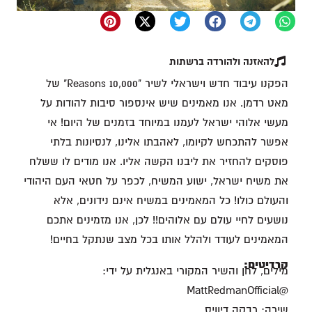
להאזנה ולהורדה ברשתות
הפקנו עיבוד חדש וישראלי לשיר "10,000 Reasons" של
מאט רדמן. אנו מאמינים שיש אינספור סיבות להודות על
מעשי אלוהי ישראל לעמנו במיוחד בזמנים של היום! אי
אפשר להתכחש לקיומו, לאהבתו אלינו, לנסיונות בלתי
פוסקים להחזיר את ליבנו הקשה אליו. אנו מודים לו ששלח
את משיח ישראל, ישוע המשיח, לכפר על חטאי העם היהודי
והעולם כולו! כל המאמינים במשיח אינם נידונים, אלא
נושעים לחיי עולם עם אלוהים!! לכן, אנו מזמינים אתכם
המאמינים לעודד ולהלל אותו בכל מצב שנתקל בחיים!
קרדיטים:
מילים, לחן והשיר המקורי באנגלית על ידי:
@MattRedmanOfficial
שירה: רבקה דיוויס