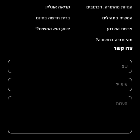
הגויות מהתורה, הכתובים
קריאה אונליין
המשיח בתהילים
ברית חדשה בחינם
פרשת השבוע
ישוע הוא המשיח?!
מהי חזרה בתשובה?
צרו קשר
ש
ש
ם
ם
ש
*
ם
א
א
י
י
מ
מ
י
י
ה
י
י
ע
ל
ל
ר
*
ו
ת