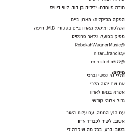
תודה מיוחדת: ידידיה בן הוד, ליווי דיוויס
הפקה מוזיקלית: מארון ביים
הקלטות ומיקס: מארון ביים בסטודיו M.B, חיפה
מפיק בפועל: ניזאר פרנסיס
@RebekahWagnerMusic
@nizar_francis
@m.b.studio2172
מילים:
הללי נא נפשי וברכי
את שם יהוה מלכי
אקרא בגאון לאדון
גדול אלוהי קודשי
עם הנץ החמה, עם עלות האור
אשוב, לשיר לכבודך אדון
בטוב וברע, בכל מה שיקרה לי