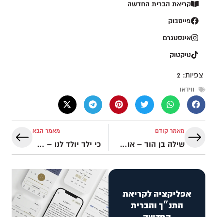
קריאת הברית החדשה
פייסבוק
אינסטגרם
טיקטוק
צפיות:
2
ווידאו
מאמר קודם
מאמר הבא
שילה בן הוד – אוקיינוסים – Oceans בעברית | דרור מוסיקה
כי ילד יולד לנו – המשיח נולד! ביצוע מודרני לקלאסיקה של הנדל מישעיהו ט' ה' | דרור מוסיקה
אפליקציה לקריאת
התנ״ך והברית