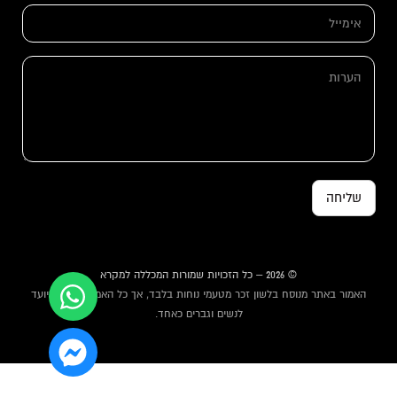
י
א
מ
י
י
מ
י
י
ה
ל
י
ע
ל
ר
*
ו
ת
שליחה
© 2026 – כל הזכויות שמורות המכללה למקרא
האמור באתר מנוסח בלשון זכר מטעמי נוחות בלבד, אך כל האמור באתר מיועד
לנשים וגברים כאחד.