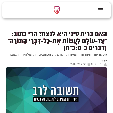
האם ברית סיני היא לנצח? הרי כתוב:
"עַד-עוֹלָם לַעֲשׂוֹת אֶת-כָּל-דִּבְרֵי הַתּוֹרָה"
(דברים כ"ט:כ"ח)
קטגוריות:
היהדות האמיתית
|
פרשנות הכתובים
|
תיאולוגיה
|
תשובה
לרב
גולן ברושי
מרץ 29, 2015