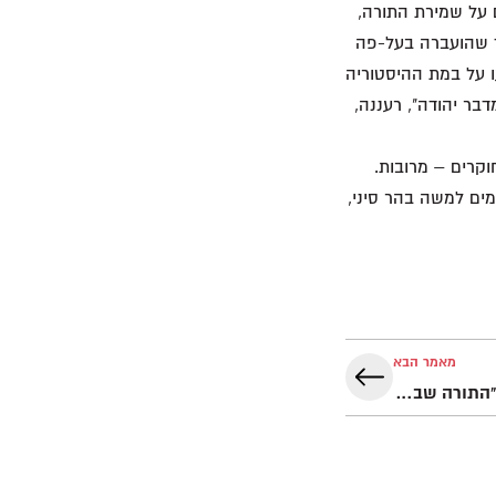
ם על שמירת התורה,
וד שהועברה בעל-פה
ו על במת ההיסטוריה
דבר יהודה", רעננה,
וקרים – מרובות.
מים למשה בהר סיני,
מאמר הבא
כוחה הפסיכולוגי של המסורת ("התורה שבעל-פה")