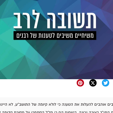
ים אוהבים להעלות את הטענה כי לולא קיומה של התושב"ע, לא היינו 
 התנ"ך בצורה נכונה. בטוחים הם כי חז"ל הסתמכו על מסורת קדומה לני