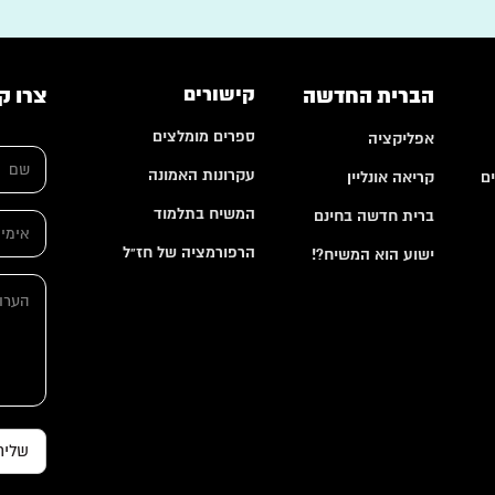
הברית החדשה
קישורים
צרו ק
ספרים מומלצים
אפליקציה
ש
ם
עקרונות האמונה
ם
קריאה אונליין
*
ה
המשיח בתלמוד
ברית חדשה בחינם
א
ע
י
ר
הרפורמציה של חז"ל
ישוע הוא המשיח?!
מ
ו
י
ת
ה
י
ש
ע
ל
ם
ר
*
*
ו
ת
שליח