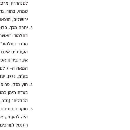
לסנהדרין ומרכז
קמחי, בתוך: גד
ירושלים, הוצאת ספר
יתרה מכך, פרופ
בתלמוד: "ואשר
העתיקים אינם מ
המאה
בע"מ, 1978: 19).
חוץ מזה, פרופ'
בעדת תימן כמה
הבבלית" (מזר, שם, ע
חוקרים בתחום מ
היה להעתיק את 
רוזנטל (עורכים),