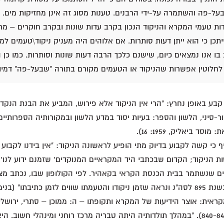
ל-פה והשתמרה על-ידי הרבנים. טענות מסוג זה אינן מחזיקות מים. 
ות טעמי המקרא והניקוד הנכון בקרב עדות שונות ובקרב חוקרים – מרו
יתכן כי הוא ייתן דעות סותרות. אם אלוהים היה מעניק ניקוד\טעמים למ
 בו אנו נמצאים כיום, שישנם כלכך הרבה דעות שונות וסותרות. כמו כן
חלוטין אפשרות שהניקוד או הטעמים מקורם בתורה "שבעל-פה" דמיונ
 קבע באופן נחרץ: "הרי אין הניקוד אלא פירוש, המביע את הבנת הנקדנ
ור-סיני, הלשון והספר: בעיות יסוד במדע הלשון ובמקורותיה הספרותיי
סד ביאליק, 1959: 16).
ף כי קשה לקבוע בדיוק מתי הופיע לראשונה הניקוד: "אין בידנו לקבוע
ת הניקוד; הקדום שבכתבי היד המקראיים המנוקדים' שזמנם ידוע לנו'
ים שנשתמר בבית הכנסת הקראי בקאהיר. לפי הקולופון שבו, נכתב מצ
אשר בטבריה בשנת 895 לסה"נ ונראה שזמן ניקודו והטעמתו שווים לזמן כתיבתו" (ב
ראית: אוצר הידיעות של המקרא ותקופתו – ה: ממוכן – סתרי, ירושלי
ביאליק, 1968: 840-841). "במהלך תולדותיה היתה טבריה מרכז רוחני ומינהלי חשו