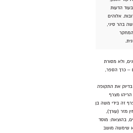
בעוד הדעות
בות. אלוהים
שה בהר סיני,
 המחקר
ית.
ים, ולא מסורת
ם – כרך הספר,
 בדיוק את התקופה
 הריהו מצרף
רף זה בידי משה בן
נימין מזר (עורך),
ם, בהוצאת: מוסד
ב. היא שימשה מושב