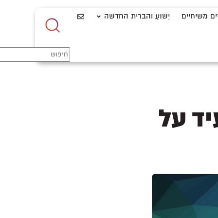
ים משיחיים
יֵשׁוּעַ והברית החדשה
יד על