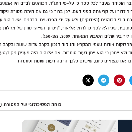
בר הוכיחה מעבר לכל ספק כי על-פי התנ"ך, הכוהנים לבדם היו אמוני
ר לדור ועל קריאתה בפני העם. לכן ברור כי גם אם היתה מסורת ניק
 בידי הכוהנים (הצדוקים) ולא על-ידי הפרושים והרבנים, אשר הופיע
 בית שני ולא לפני כן (רחל אליאור, "זיכרון ונשייה: סודן של מגילות מ
 בירושלים הקיבוץ המאוחד, 2009: 150-152).
חלוקות אודות טעמי המקרא והניקוד הנכון בקרב עדות שונות ובקרב ח
 ולא ייתכן כי הוא ייתן דעות סותרות. אם אלוהים היה מעניק ניקוד\טע
בו אנו נמצאים כיום, שישנם כלכך הרבה דעות שונות וסותרות.