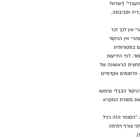
העברי" (ישראל
בריה וסביבתה,
י אין לכך זכר
רי אין הניקוד
הטקסטים במקורותינו
וד. לפי הידיעות
 התהוו בין המאה ה- 6 לספה"נ לבין המחצית הראשונה של
 – פרסומים אקדמיים
הניקוד הבבלי שימשו
את מסורת המקרא
 "הסופר הזה רגיל
י צורף וימימה