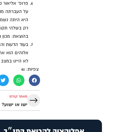
פרופ' אליאור כ
על העברתה מדו
היא היתה נשמרת
רק בשלהי תקופת
בהוצאת: מכון ון ליר
בעוד הדעות והמ
אלוהים הוא אחד
לא היינו במצב 
צפיות:
41
מאמר קודם
ישו או ישוע?
אפליקציה לקריאת התנ״ך