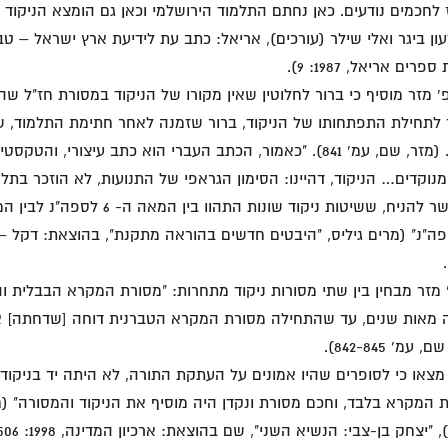
 לחכמים נודעים. כאן נחתם התלמוד הירושלמי וכאן גם הומצא הניקוד 
עון ביגר ואלי שילר (עורכים), אריאל: כתב עת לידיעת ארץ ישראל – ט
ים אריאל, 1987: 9).
' מזר מוסיף כי ברור לחלוטין שאין מקורו של הניקוד במסורת חז"ל שהר
 לתחילת התפתחותו של הניקוד, ברור שזמנה לאחר חתימת התלמוד, שה
מוזכר בתלמוד". (מזר, שם, עמ' 841). "כאמור, הכתב העברי הוא כתב עיצורי, ו
נוקדים… הניקוד, דהיינו: הסימון הגראפי של התנועות, לא הוזכר בתלמ
אשר בידינו אפשר להניח, ששיטות ניקוד שונות
 ה- 7 לספה"נ" (מרים גיליס, "היבטים חדשים בהוראה מתקנת", בהוצאת: דקל
 מזר מבחין בין שתי מסורות ניקוד מתחרות: "מסורת המקרא הבבלית ו
 מאות שנים, עד שהתחילה מסורת המקרא הטברנית דוחה [שדחתה] 
מ' 842-845).
צאו כי לסופרים שהיו אמונים על העתקת התורה, לא היתה יד בניקוד:
המקרא בלבד, וחכם מסורת ונקדן היה מוסיף את הניקוד והמסורה" (חג
 "יצחק בן-צבי: הנשיא השני", שם בהוצאת: ארכיון המדינה, 1998: 506).