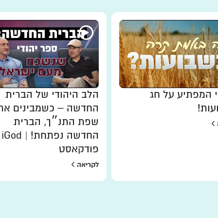
י המפתיע על חג
הלב היהודי של הברית
עות!
החדשה – כשמבינים את
שפת התנ״ך, הברית
החדשה נפתחת! | iGod
פודקאסט
לקריאה