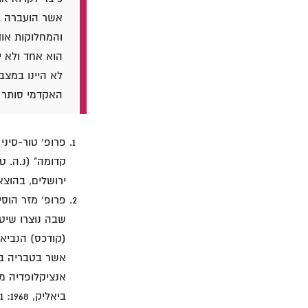
אשר הועברה בע
והמחלוקות אוד
הוא אחד ולא י
לא היינו במצב
האקדמי סותר ל
פרופ' טור-סיני
קדומה" (נ.ה. ט
ירושלים, בהוצאת: מו
פרופ' מזר הוסי
שבה נוצרו שיטו
(קודכס) הנביא
אנציקלופדיה מק