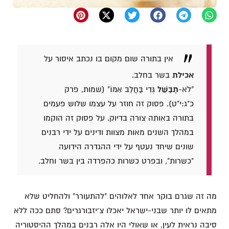
אין בתורה שום מקום בו נכתב איסור על
אכילת
בשר בחלב.
"לֹא-
תְבַשֵּׁל
גְּדִי בַּחֲלֵב אִמּוֹ" (שמות, פרק
כ"ג:י"ט). פסוק זה חוזר על עצמו שלוש פעמים
בתורה באותה צורה בדיוק. על פסוק זה הוקמו
במהלך השנים מאות מצוות ודינים על ידי רבנים
שונים שיחד נעטף על ידי ההגדרה הידועה
"כשרות", ובפרט כשרות כהפרדה בין בשר וחלב.
מה זה שגרם בוקר אחד לאלוהים "להתעורר" ולהחליט שלא
מתאים לו יותר שבני-ישראל יאכלו צ'יזבורגרים? סתם ככה ללא
סיבה נראית לעין, או שאולי היו אלה רבנים במהלך ההיסטוריה