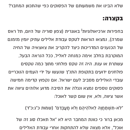
שלא הבינו את משמעותם של הפסוקים כפי שהתכוון המחבר?
בקצרה:
1
בחפירות ארכיאולוגיות
באוגרית (צפון סוריה של היום, תל ראס
שמרה), נמצאו הוראות לטקס עבודת אלילים עתיק יומין מזמנם
של הכנענים המדריכות כיצד להקריב את צאצאיה של החיה
המוקרבת בחלב אימה כמנחה לאליל, ככל הנראה הבעל,
עשתרת או ענת. היה זה טקס פולחני מתוך כמה טקסים
פולחנים ידועים בתקופת התנ"ך שנעשו על ידי העמים הנוכריים
עובדי האלילים מסביב לעם ישראל. אם נקפוץ קדימה חמישה
פסוקים נוספים נמצא ונגלה את הסיבה מדוע אלוהים ציווה את
אשר ציווה, ולא, אין שום קשר לאוכל:
"לֹא-תִשְׁתַּחֲוֶה לֵאלֹהֵיהֶם וְלֹא תָעָבְדֵם" (שמות כ"ג:כ"ד)
מכאן ברור כי כוונת המחבר היא לא "אל תאכלו סוג זה של
אוכל", אלא מצווה שלא להתחקות אחרי עבודת האלילים