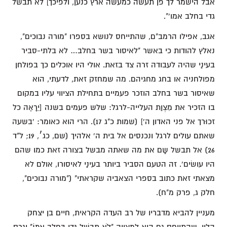
אבל הישמר לך פן תעשה כמעשה ארץ כנען, ולפיכך] לא תבשל
גדי בחלב אמו'".
אגב, אפילו הרמב"ם, שהתייחס לנושא בספרו "מורה נבוכים",
נאלץ להודות כי באשר "לאיסור בשר בחלב… לא בלתי-סביר
בעינַי שהיה לעבודה זרה צד בזאת. אולי היו אוכלים כך בפולחן
מפולחניה או בחג מחגיהם. מה שמחזק זאת, לדעתי, הוא
שאיסור בשר בחלב הוזכר פעמיים בתחילת הציווי עליו במקום
בו הזכיר את מִצְוַת העלייה-לרגל: שלש פעמים בשנה [יֵרָאֶה כל
זכוּרך אל פני האדון ה'] (שמות כ"ג 17). הרי הוא כאומר: 'בשעה
שאתם עולים לרגל ונכנסים אל בית ה' אלהיך (שם, כג׳, 19; ל"ד
26) אל תבשל שָם את מה שאתה מבשל בצורה זאת כמו שהם
היו עושׂים'. זה הטעם הסביר ביותר בעינַי לאיסורו, אולם לא
מצאתי זאת כתוב בספרי הצאביה שקראתי" ("מורה נבוכים",
חלק ג, פרק מ"ח).
מעניין להביא מדבריו של רב העדה הקראית, חיים בן יצחק