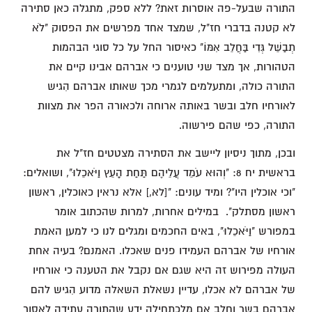
התורה שבעל-פה אוסרות זאת? ללא ספק, מתגלה כאן סתירה
לא קטנה בדברי חז"ל, שמצד אחד מפרשים את הפסוק "לֹא
תְבַשֵּׁל גְּדִי בַּחֲלֵב אִמּוֹ" כאיסור החל על כל סוגי הבהמות
הטהורות, אך מצד שני טוענים כי אברהם אבינו קיים את
התורה כולה, ומתעלמים לגמרי מכך שאותו אברהם הִגיש
לאורחיו חלב ובשר באותה ארוחה ולכאורה הפר את מצוות
התורה, כפי שהם פירשוה.
ובכן, מתוך ניסיון ליישב את הסתירה מצטטים חז"ל את
בראשית יח 8: "וְהוּא עֹמֵד עֲלֵיהֶם תַּחַת הָעֵץ וַיֹּאכֵלוּ", ושואלים:
"וכי אוכלין היו"? ומיד עונים: "[לא,] אלא נראין כאוכלין, ראשון
ראשון מסתלק". במילים אחרות, למרות שהכתוב אומר
במפורש "וַיֹּאכֵלוּ", באים החכמים ומגלים לנו כי למען האמת
אורחיו של אברהם העמידו פנים שאכלו. האמנם? בעיה אחת
העולה מפירוש זה היא שגם אם נקבל את הטענה כי אורחיו
של אברהם לא אכלו, עדיין נשאלת השאלה מדוע הִגיש להם
אברהם בשר וחלב אם מלכתחילה ידע שהתורה עתידה לאסור