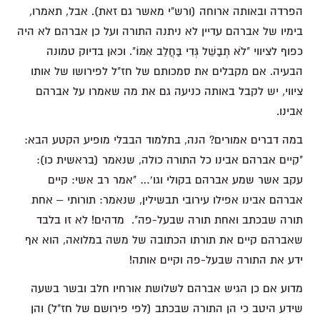
הפרדה ובאותה ארוחה (ורש"י מאשר גם זאת). אבל, תאמרו,
בימיו של אברהם עדיין לא ניתנה התורה ועל כן אברהם לא היה
כפוף לציווי "לֹא תְבַשֵּׁל גְּדִי בַּחֲלֵב אִמּוֹ". וכאן בדיוק טמונה
הבעיה. אם מקבלים את סמכותם של חז"ל לפירושו של אותו
ציווי, יש לקבל באותה כניעה גם את מה שאמרו על אברהם
אבינו.
במה דברים אמורים? הנה, בתלמוד הבבלי מופיע הקטע הבא:
"קִיים אברהם אבינו כל התורה כולה, שנאמר (בראשית כו):
עקב אשר שמע אברהם בקולי וגו'… "אמר רב אשי: קיים
אברהם אבינו אפילו עירובי תבשילין, שנאמר: תורותי – אחת
תורה שבכתב ואחת תורה שבעל-פה". מדהים! לא זו בלבד
שאברהם קיים את תורתו הכתובה של משה במלואה, הוא אף
ידע את התורה שבעל-פה וקיים אותה!
מדוע אם כן הגיש אברהם לשלושת אורחיו חלב ובשר בשעה
שידע היטב כי הן התורה שבכתב (לפי פירושם של חז"ל) והן