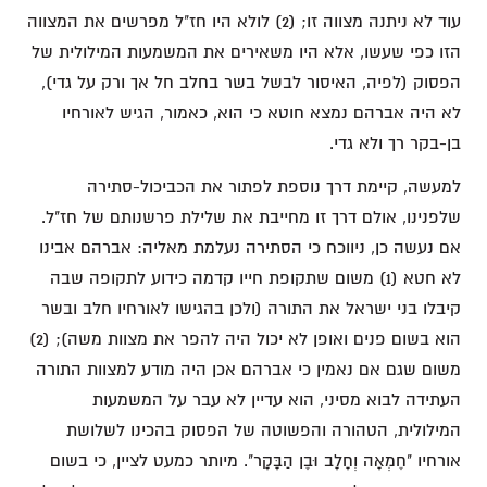
עוד לא ניתנה מצווה זו; (2) לולא היו חז"ל מפרשים את המצווה
הזו כפי שעשו, אלא היו משאירים את המשמעות המילולית של
הפסוק (לפיה, האיסור לבשל בשר בחלב חל אך ורק על גדי),
לא היה אברהם נמצא חוטא כי הוא, כאמור, הגיש לאורחיו
בן-בקר רך ולא גדי.
למעשה, קיימת דרך נוספת לפתור את הכביכול-סתירה
שלפנינו, אולם דרך זו מחייבת את שלילת פרשנותם של חז"ל.
אם נעשה כן, ניווכח כי הסתירה נעלמת מאליה: אברהם אבינו
לא חטא (1) משום שתקופת חייו קדמה כידוע לתקופה שבה
קיבלו בני ישראל את התורה (ולכן בהגישו לאורחיו חלב ובשר
הוא בשום פנים ואופן לא יכול היה להפר את מצוות משה); (2)
משום שגם אם נאמין כי אברהם אכן היה מודע למצוות התורה
העתידה לבוא מסיני, הוא עדיין לא עבר על המשמעות
המילולית, הטהורה והפשוטה של הפסוק בהכינו לשלושת
אורחיו "חֶמְאָה וְחָלָב וּבֶן הַבָּקָר". מיותר כמעט לציין, כי בשום