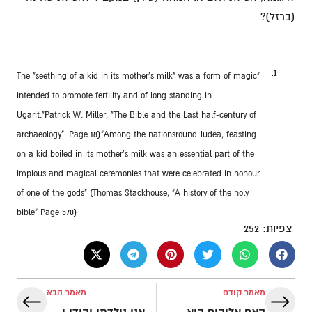
(ברזל)?
"The "seething of a kid in its mother's milk" was a form of magic
intended to promote fertility and of long standing in
Ugarit."Patrick W. Miller, "The Bible and the Last half-century of
archaeology". Page 18)
"Among the nationsround Judea, feasting
on a kid boiled in its mother's milk was an essential part of the
impious and magical ceremonies that were celebrated in honour
of one of the gods" (Thomas Stackhouse, "A history of the holy
bible" Page 570)
צפיות:
252
מאמר קודם
מאמר הבא
האם אלוהים הוא המשיח על פי תהילים מ"ה
אני נולדתי יהודי ואמות יהודי!