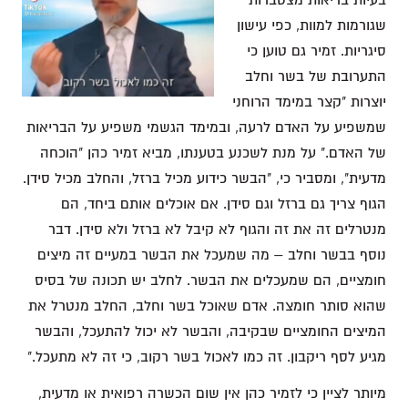
בעיות בריאות מצטברות
שגורמות למוות, כפי עישון
סיגריות. זמיר גם טוען כי
התערובת של בשר וחלב
יוצרות "קצר במימד הרוחני
שמשפיע על האדם לרעה, ובמימד הגשמי משפיע על הבריאות
של האדם." על מנת לשכנע בטענתו, מביא זמיר כהן "הוכחה
מדעית", ומסביר כי, "הבשר כידוע מכיל ברזל, והחלב מכיל סידן.
הגוף צריך גם ברזל וגם סידן. אם אוכלים אותם ביחד, הם
מנטרלים זה את זה והגוף לא קיבל לא ברזל ולא סידן. דבר
נוסף בבשר וחלב – מה שמעכל את הבשר במעיים זה מיצים
חומציים, הם שמעכלים את הבשר. לחלב יש תכונה של בסיס
שהוא סותר חומצה. אדם שאוכל בשר וחלב, החלב מנטרל את
המיצים החומציים שבקיבה, והבשר לא יכול להתעכל, והבשר
מגיע לסף ריקבון. זה כמו לאכול בשר רקוב, כי זה לא מתעכל."
מיותר לציין כי לזמיר כהן אין שום הכשרה רפואית או מדעית,