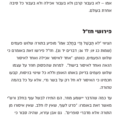
אמו – לא בעבור קרבן ולא בעבור אכילה ולא בעבור כל סיבה
אחרת בעולם.
פירושי חז"ל
הציווי "לֹא תְבַשֵּׁל גְּדִי בַּחֲלֵב אִמּוֹ" מופיע בתורה שלוש פעמים
(שמות כג 19; לד 26; דברים יד 21). חז"ל פירשו זאת באומרם כי
שלוש הפעמים, כוונתן: "אחד לאיסור אכילה ואחד לאיסור
הנאה ואחד לאיסור בישול". למרות שהפסוק חוזר על עצמו
שלוש פעמים בדיוק באותו האופן וללא כל שינוי בניסוח, קבעו
חכמינו כי האיסור לא חל רק על בשר גדי, אלא על כל בהמה
טהורה.
עד כמה שהדבר יישמע מוזר, הם התירו לבשל עוף בחלב ורש"י
מאשר זאת באומרו: "פרט לעוף, שאין לו חלב. שאין איסורו מן
התורה אלא מדברי סופרים". גם אבן עזרא, שהיה סבור כי