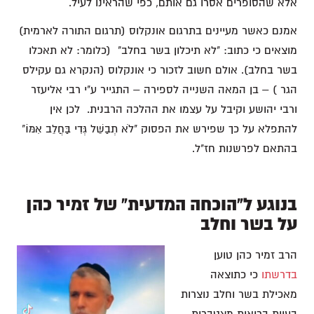
אלא שהסופרים אסרו גם אותם, כפי שהראינו לעיל.
אמנם כאשר מעיינים בתרגום אונקלוס (תרגום התורה לארמית)
מוצאים כי כתוב: "לא תיכלון בשר בחלב" (כלומר: לא תאכלו
בשר בחלב). אולם חשוב לזכור כי אונקלוס (הנקרא גם עקילס
הגר ) – בן המאה השנייה לספירה – התגייר ע"י רבי אליעזר
ורבי יהושע וקיבל על עצמו את ההלכה הרבנית. לכן אין
להתפלא על כך שפירש את הפסוק "לֹא תְבַשֵּׁל גְּדִי בַּחֲלֵב אִמּוֹ"
בהתאם לפרשנות חז"ל.
בנוגע ל"הוכחה המדעית" של זמיר כהן
על בשר וחלב
הרב זמיר כהן טוען
בדרשתו
כי כתוצאה
מאכילת בשר וחלב נוצרות