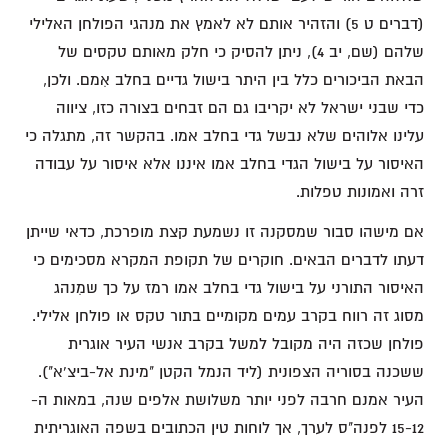
(דברים ט 5) והזהיר אותם לא לאמץ את מנהגי הפולחן האלילי
שלהם (שם, יב 4), ניתן להסיק כי חלק מאותם טקסים של
הבאת הביכורים כלל בין היתר בישול גדיים בחלב אִמם. ולכן,
כדי שבני ישראל לא יקריבו גם הם זבחים בצורה כזו, ציווה
עלינו אלוהים שלא נבשל גדי בחלב אמו. בהקשר זה, מתגלה כי
האיסור על בישול הגדי בחלב אמו איננו אלא איסור על עבודה
זרה ואמונות טפלות.
אם מישהו סבור שמסקנה זו נשמעת קצת מופרכת, כדאי שייתן
דעתו לדברים הבאים. חוקרים של תקופת המקרא מסכימים כי
האיסור התורני על בישול גדי בחלב אמו רמז על כך שמִנהג
מסוג זה רווח בקרב עמים מקומיים בתור טקס או פולחן אלילי.
פולחן שכזה היה מקובל למשל בקרב אנשי העיר אוגרית
ששכנה בסוריה הצפונית (ליד הנמל הקטן "מינת אל-ביצ'א").
העיר אמנם חרבה לפני יותר משלושת אלפים שנה, במאות ה-
15-12 לפנה"ס לערך, אך לוחות טין הכתובים בשפה האוגריתית