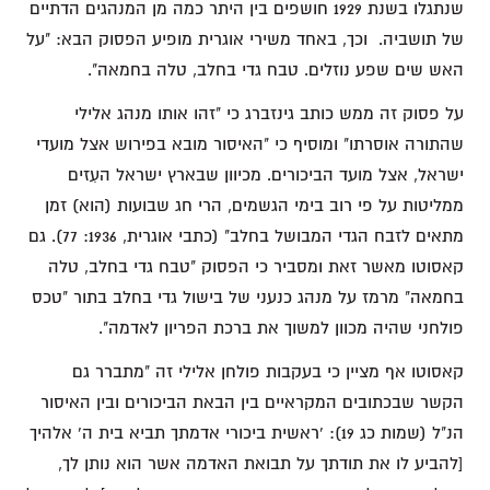
שנתגלו בשנת 1929 חושפים בין היתר כמה מן המנהגים הדתיים
של תושביה. וכך, באחד משירי אוגרית מופיע הפסוק הבא: "על
האש שים שפע נוזלים. טבח גדי בחלב, טלה בחמאה".
על פסוק זה ממש כותב גינזברג כי "זהו אותו מנהג אלילי
שהתורה אוסרתו" ומוסיף כי "האיסור מובא בפירוש אצל מועדי
ישראל, אצל מועד הביכורים. מכיוון שבארץ ישראל העִזים
ממליטות על פי רוב בימי הגשמים, הרי חג שבועות (הוא) זמן
מתאים לזבח הגדי המבושל בחלב" (כתבי אוגרית, 1936: 77). גם
קאסוטו מאשר זאת ומסביר כי הפסוק "טבח גדי בחלב, טלה
בחמאה" מרמז על מנהג כנעני של בישול גדי בחלב בתור "טכס
פולחני שהיה מכוון למשוך את ברכת הפריון לאדמה".
קאסוטו אף מציין כי בעקבות פולחן אלילי זה "מתברר גם
הקשר שבכתובים המקראיים בין הבאת הביכורים ובין האיסור
הנ"ל (שמות כג 19): 'ראשית ביכורי אדמתך תביא בית ה' אלהיך
[להביע לו את תודתך על תבואת האדמה אשר הוא נותן לך,