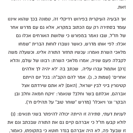
זאת.
אך הבעיה העיקרית בפירוש רדיקלי זה, טמונה בכך שהוא איננו
עומד בסתירה רק עם הכתוב במקרא, אלא גם עם מדרש אחר
של חז"ל, שבו נאמר במפורש כי שלושת האורחים אכלו גם
אכלו: לפי אותו מדרש, כאשר נשברו לוחות הברית "שמחו
מלאכי השרת ואמרו: עכשיו תחזור התורה אלינו. וכשעלה משה
לקבלה פעם שניה, אמרו מלאכי השרת: רבונו של עולם, והלא
[רק] אתמול עברו עליה, שכתב בה 'לא יהיה לך אלהים
אחרים' (שמות כ, ג). אמר להם הקב"ה: בכל יום הייתם
קטיגורין ביני לבין ישראל, [האם] לא אתם שירדתם אצל
אברהם, אכלתם בשר וחלב? שנאמר: 'ויקח חמאה וחלב ובן
הבקר' וגו' ויאכלו" (מדרש "שוחר טוב" על תהילים ח').
לעניות דעתי, סתירה זו הייתה יכולה להיפתר בשני תנאים: (1)
לולא קבעו חז"ל כי אברהם קיים גם את התורה שבכתב וגם את
זו שבעל פה, לא היה אברהם בגדר חוטא כי בתקופתו, כאמור,