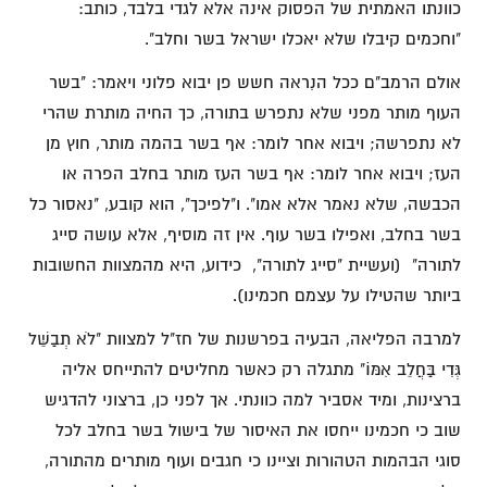
כוונתו האמתית של הפסוק אינה אלא לגדי בלבד, כותב:
"וחכמים קיבלו שלא יאכלו ישראל בשר וחלב".
אולם הרמב"ם ככל הנִראה חשש פן יבוא פלוני ויאמר: "בשר
העוף מותר מפני שלא נתפרש בתורה, כך החיה מותרת שהרי
לא נתפרשה; ויבוא אחר לומר: אף בשר בהמה מותר, חוץ מן
העז; ויבוא אחר לומר: אף בשר העז מותר בחלב הפרה או
הכבשה, שלא נאמר אלא אמו". ו"לפיכך", הוא קובע, "נאסור כל
בשר בחלב, ואפילו בשר עוף. אין זה מוסיף, אלא עושה סייג
לתורה" (ועשיית "סייג לתורה", כידוע, היא מהמצוות החשובות
ביותר שהטילו על עצמם חכמינו).
למרבה הפליאה, הבעיה בפרשנות של חז"ל למצוות "לֹא תְבַשֵּׁל
גְּדִי בַּחֲלֵב אִמּוֹ" מתגלה רק כאשר מחליטים להתייחס אליה
ברצינות, ומיד אסביר למה כוונתי. אך לפני כן, ברצוני להדגיש
שוב כי חכמינו ייחסו את האיסור של בישול בשר בחלב לכל
סוגי הבהמות הטהורות וציינו כי חגבים ועוף מותרים מהתורה,