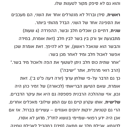
והוא גם לא סיפק מקור לטענות שלו.
ראשית
, סידן וברזל לא מנטרלים אחד את השני, הם מעכבים
את הספיגה אחד של השני. הבדל מהותי ביותר.
שנית
, דתיים כן אוכלים חלב ובשר, ההפרדה (6 שעות)
מתבצעת אך ורק בין בשר לבין חלב (זאת אומרת, במידה
והבשר הוא שנאכל ראשון), אך לא להיפך. זאת אומרת שכן
אפשר לאכול חלב ומיד לאחר מכן בשר:
"אחר שתית כוס חלב ניתן לשטוף את הפה ולאכול מיד בשר."
(הרב רואי מרגלית, אתר "ישיבה")
כך גם הדבר על-פי שולחן ערוך (יורה דעה פ"ט ב'). זאת
אומרת, שאם הטיעון הבריאותי (לכאורה) של זמיר כהן היה
נכון, אזי שההלכה הרבנית פספסה גם היא את עיקר הדברים.
שלישית
, אותו עקרון קיים גם עם המון שילובי מאכלים אחרים,
הרי גם קטניות, ירקות ירוקים ואגוזים – עשירים בברזל. אז אם
אכן היה ידע רפואי-שמיימי בנושא לחז"ל, מדוע לא אסרו,
לדוגמא, אכילת חלב או חמאה (סידן) במקביל לאכילת טחינה