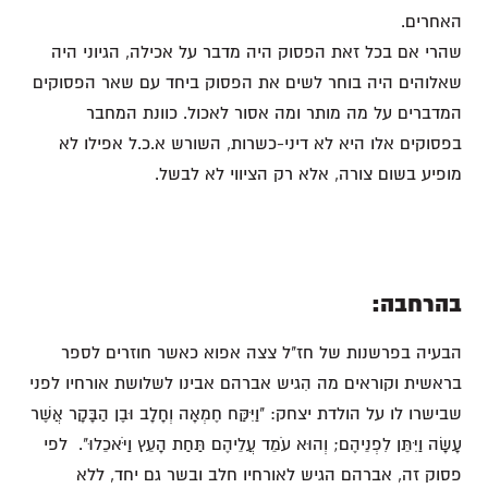
האחרים.
שהרי אם בכל זאת הפסוק היה מדבר על אכילה, הגיוני היה
שאלוהים היה בוחר לשים את הפסוק ביחד עם שאר הפסוקים
המדברים על מה מותר ומה אסור לאכול. כוונת המחבר
בפסוקים אלו היא לא דיני-כשרות, השורש א.כ.ל אפילו לא
מופיע בשום צורה, אלא רק הציווי לא לבשל.
בהרחבה:
הבעיה בפרשנות של חז"ל צצה אפוא כאשר חוזרים לספר
בראשית וקוראים מה הִגיש אברהם אבינו לשלושת אורחיו לפני
שבישרו לו על הולדת יצחק: "וַיִּקַּח חֶמְאָה וְחָלָב וּבֶן הַבָּקָר אֲשֶׁר
עָשָׂה וַיִּתֵּן לִפְנֵיהֶם; וְהוּא עֹמֵד עֲלֵיהֶם תַּחַת הָעֵץ וַיֹּאכֵלוּ". לפי
פסוק זה, אברהם הגיש לאורחיו חלב ובשר גם יחד, ללא