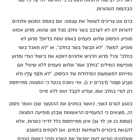
לאכילה, לבישול ולהנאה והוסיפו כי האיסור חל על כל סוגי
הבהמות הטהורות.
ברם אנו צריכים לשאול את עצמנו: אם באמת התכוון אלוהים
להורות לנו לא לערבב בשר וחלב מכל סוג שהוא, מדוע אפוא
מופיע הפסוק שלוש פעמים באותו נוסח בדיוק? מדוע לא
מופיע, למשל: "לא תבשל בשר בחלב", או "לא תאכל בשר
בחלב" וכו'? מדוע הדגיש אלוהים דווקא את בישול הגדי ומדוע
מופיעות המילים "בחלב אמו" שלוש פעמים ללא שינוי? אם
נתייחס למשמעות המילולית של הפסוק: "לֹא תֹסֵף עָלָיו וְלֹא
תִגְרַע מִמֶּנּוּ" (דברים יג 1), אזי ניווכח בנקל כי המצווה מתייחסת
רק לגדי בחלב אמו, ועלינו לקבל זאת ללא סייג!
בנוגע לגורם השני, כאשר בוחנים את ההקשר שבו נאמר פסוק
זה, מוצאים כי הפעמיים הראשונות שבהן מופיעה המצווה
(שמות כג 19; לד 26) אינן מתייחסות כלל לדיני כשרות, אלא
להבאת ביכורים ולשחיטת זבחים. אם לוקחים בחשבון
שאלוהים הוריש לעם ישראל את הארץ מפני רִשעת הגויים