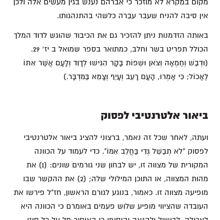
מקום במִקרא לא מוזכר כי אברהם נענש בגין מעשים אלה ולכן
אין סיבה להניח שעבר עבֵרה כלשהי בהתנהגותו.
באותה הזדמנות ניתן להזכיר גם את הכיבוד שהוגש לדוד המלך
הכולל תפריט בשר וחלב, כמתואר בספר שמואל ב יז' 29.
(וּדְבַשׁ וְחֶמְאָה וְצֹאן וּשְׁפוֹת בָּקָר הִגִּישׁוּ לְדָוִד וְלָעָם אֲשֶׁר אִתּוֹ
לֶאֱכוֹל; כִּי אָמְרוּ, הָעָם רָעֵב וְעָיֵף וְצָמֵא בַּמִּדְבָּר.)
ביאור אלטרנטיבי לפסוק
ועתה, לאחר שכל זה נאמר, ברצוני להציג ביאור אלטרנטיבי
לפסוק "לֹא תְבַשֵּׁל גְּדִי בַּחֲלֵב אִמּוֹ". כדי לעמוד על הכוונה
המקורית של מצווה זו, יש לבחון שני גורמים שונים: (1) את
מהות המצווה, או התוכן המילולי שלה; (2) את ההקשר שבו
מופיעה מצווה זו. כאמור, בנוגע לגורם הראשון, חז"ל פירשו את
העובדה שהציווי מופיע שלוש פעמים באומרם כי הכוונה היא