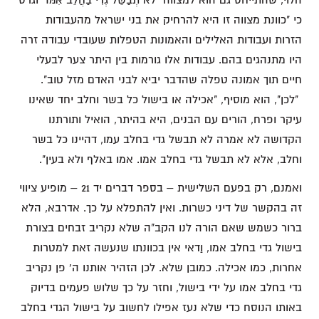
הלוי, שהתייחס גם הוא למצווה "לֹא תְבַשֵּׁל גְּדִי בַּחֲלֵב אִמּוֹ" וגרס
כי "כוונת מצווה זו היא להרחיק את בני ישראל מהעבודות
הזרות ועבודות האלילים והאמונות הטפלות שעובדי עבודה זרה
היו מתנהגים בהם. עבודות אלו גורמות בין היתר צער לבעלי
חיים תוך אמונה טפלה שהדבר יביא לבני האדם מזל טוב".
"לכן", הוא מוסיף, "אכילה או בישול כל בשר וחלב יחד שאינו
עיקר ופרח, הורים עם הבנים, היא בהיתר, הואיל ותורתנו
הקדושה לא אמרה לא תבשל גדי בחלב עמו, דהיינו כל בשר
וחלב, אלא לא תבשל גדי בחלב אמו. אמו באלף ולא בעין".
ואמנם, רק בפעם השלישית – בספר דברים יד 21 – מופיע ציווי
זה בהקשר של דיני כשרות. ואין להתפלא על כך. אדרבא, הלא
ברור כשמש שאם הורה לנו הקב"ה שלא נקריב זבחים בצורת
בישול גדי בחלב אמו, וַדאי אין בכוונתו שנעשה זאת למטרות
אחרות, כמו אכילה. כמובן שלא. לכן הזהיר אותנו ה' פן נקריב
גדי בחלב אמו על ידי בישול, וחזר על כך שלוש פעמים בדיוק
באותו הנוסח כדי שלא נעז אפילו לחשוב על בישול הגדי בחלב