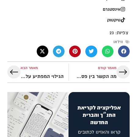
אינסטגרם
טיקטוק
צפיות:
23
ווידאו
מאמר קודם
מאמר הבא
מה הקשר בין פסח לחיפזון? כיצד זה מראה את חסד אלוהים? | iGod פודקאסט
הגילוי המפתיע על חג השבועות!
אפליקציה לקריאת
התנ״ך והברית
החדשה
קראו והאזינו לכתובים