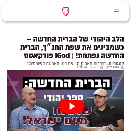
הלב היהודי של הברית החדשה –
כשמבינים את שפת התנ״ך, הברית
החדשה נפתחת! | iGod פודקאסט
קטגוריות:
היהדות האמיתית
|
מה היא האמונה המשיחית?
צוות אייגוד
נובמבר 12, 2025