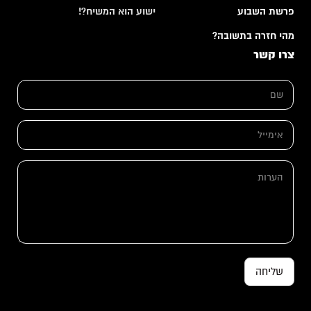
פרשת השבוע
ישוע הוא המשיח?!
מהי חזרה בתשובה?
צרו קשר
*
ש
א
ם
י
*
מ
י
א
י
י
ל
מ
*
י
ה
י
ע
ל
ר
*
ו
ת
שליחה