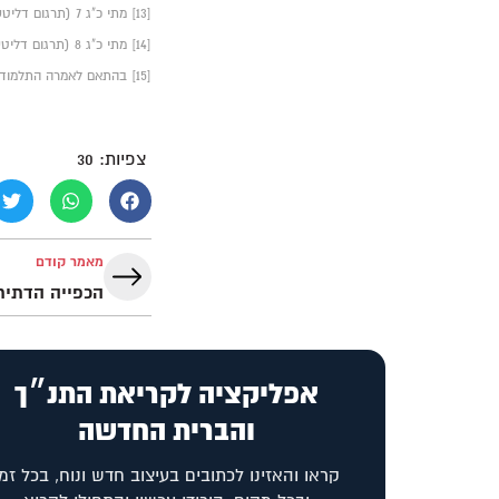
[13] מתי כ"ג 7 (תרגום דליטש).
[14] מתי כ"ג 8 (תרגום דליטש).
[15] בהתאם לאמרה התלמודית: "את ה' אלהיך תירא, לרבות תלמידי חכמים" (בבלי, פסחים כ"ב, ע"ב).
צפיות:
30
מאמר קודם
הכפייה הדתית 
אפליקציה לקריאת התנ״ך
והברית החדשה
קראו והאזינו לכתובים בעיצוב חדש ונוח, בכל זמן