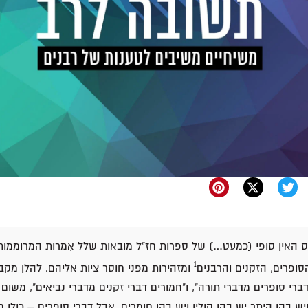
וס האין סופי (כמעט…) של ספרות חז"ל מובאות שלל אִמרות המרוממו
1
ופרים, הזקנים והרבנים
ומזהירות מפני חוסר ציות אליהם. להלן מק
דברי סופרים מדברי תורה", ו"חמורים דברי זקנים מדברי נביאים", משום
יש בהן היתר יש בהן קולין ויש בהן חומרים, אבל דברי סופרים – כולן חמ