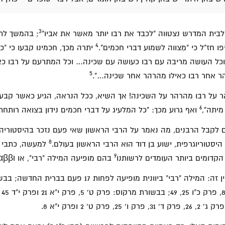
3
לבית המדרש נצטווה "לכבד את רבו יותר מאשר את אביו"
; בהמשך לתר
4
ו חז"ל כי "מִצווה לשמוע דברי חכמים".
יתרה מכך, חכמינו קבעו כי "כ
כל העושה מריבה עם רבו כעושה עם שכינה… וכל המתרעם על רבו כא
5
 אחר רבו כאילו מהרהר אחר שכינה…".
על רבו מהרהר על השכינה! אך השיא, ככל הנראה, הגיע כאשר קבעו ח
6
מיתה",
ואף גרוע מכך: "כל המלעיג על דברי חכמים נידון בצואה רותחת"
 לקבל הרבנים, מה נאמר על הרבי הראשון שאי פעם נזכר בהיסטוריה 
8
היסטוריוגרפית, ישוע בן דוד הוא הרבי הראשון בעולם.
למעשה, כתבי 
9
קדומים ביותר העומדים לרשותנו
בהם מופיעה המילה "רבי", או ραββι ביוונית.