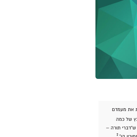
ת את מעמדם
בץ של כמה
 ש"דברי תורה –
2
ורין הן".