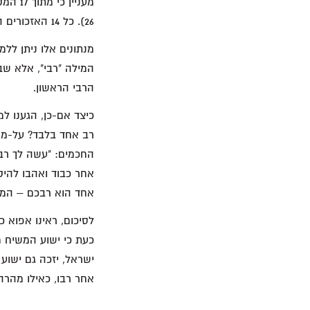
26). כל 14 האזכורים האחרים של המילה ραββι מיוחסים למשיח ישוע.
מנתונים אלו ניתן לל
המילה "רבי", אלא שב
הרבי הראשון.
כיצד אם-כן, הגענו למ
רב אחד בלבד? על-מנ
החכמים: "עשה לך רב,
אחר כבוד ואהבו להיקר
אחד הוא רבכם – המש
לסיכום, ראינו אפוא 
כעת כי ישוע המשיח מ
ישראל, יזכה גם ישוע
אחר רבו, כאילו מהר