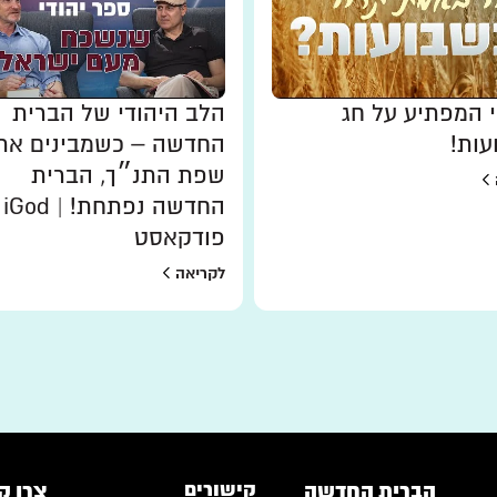
י המפתיע על חג
הלב היהודי של הברית
עות!
החדשה – כשמבינים את
שפת התנ״ך, הברית
החדשה נפתחת! | iGod
פודקאסט
לקריאה
הברית החדשה
קישורים
צרו ק