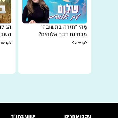
 חינם
מהי “חזרה בתשובה”
הגילו
 תנאים
מבחינת דבר אלוהים?
השבו
לקריאה
לקריאה
עקבו אחרינו
ישוע בתנ"ך