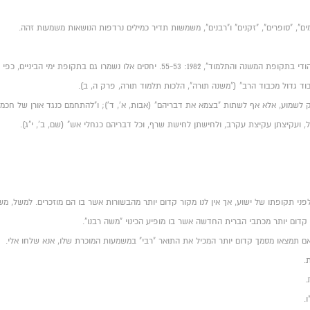
[3] משה אברבך, "החינוך היהודי בתקופת המשנה והתלמוד", 1982: 55-53. יחסים אלו נשמרו גם בתקופ
וד גדול מכבוד הרב" ("משנה תורה", הלכות תלמוד תורה, פרק ה, ב).
א רק לשמוע, אלא אף לשתות "בצמא את דבריהם" (אבות, א', ד'); ו"להתחמם כנגד אורן של חכמי
ל, ועקיצתן עקיצת עקרב, ולחישתן לחישת שרף, וכל דבריהם כגחלי אש" (שם, ב', י"ג).
ם לפני תקופתו של ישוע, אך אין לנו מקור קדום יותר מהבשורות אשר בו הם מוזכרים. למשל, 
 קדום יותר מכתבי הברית החדשה אשר בו מופיע הכינוי "משה רבנו".