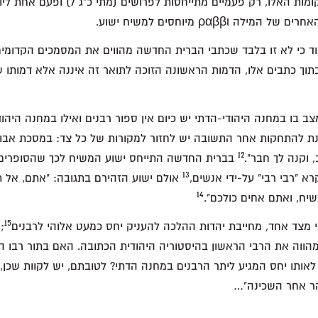
מעניין כי מתוך 17 המקומות האלו, רק פעמיים מתי
מוד כי לא זו בלבד שכתבי הברית החדשה מהווים את המסמכים הקדומים
תוך כתבים אלו, הדמות הראשונה הזוכה לתואר זה איננה אלא דמותו 
צב בו במחנה היהודי-הדתי יש כיום אין ספור רבנים ואילו במחנה היהוד
ת להתחקות אחר התשובה יש לחזור למקורות של כל צד: במסכת אבות
12
 וקנה לך חבר".
בברית החדשה התייחס ישוע המשיח לכך שהסופרים 
13
א "רבי רבי" על-ידי אנשים,
אולם ישוע הזהירם בתגובה: "אתם, אל ת
14
יח, ואתם אחים כולכם".
15
כי מצד אחד, מחייבת יהדות ההלכה להעניק יחס כמעט אלוהי לרבנים
;
הווה את הרבי הראשון בהיסטוריה היהודית הכתובה. האם בתור רבו 
 לאותו יחס המגיע ליתר הרבנים במחנה הדתי? לטובתם, יש לקוות שכן
הר אחר השכינה"…