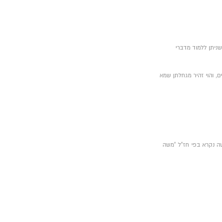
ת ימי הביניים, כפי שניתן ללמוד מדברי
ם, והוי זהיר מגחלתן שמא
משה נקרא בפי חז"ל "משה