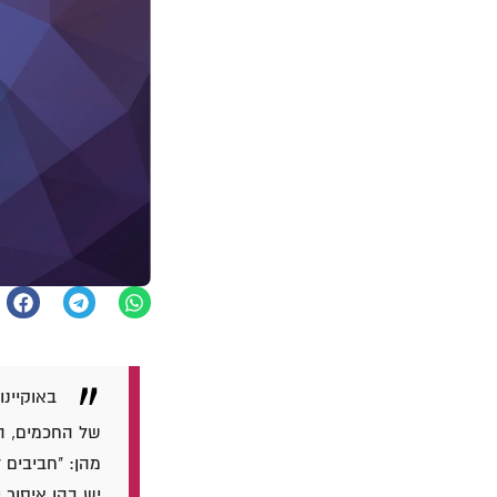
באוקיינ
של החכמים, הס
מהן: "חביבים 
יש בהן איסור ו