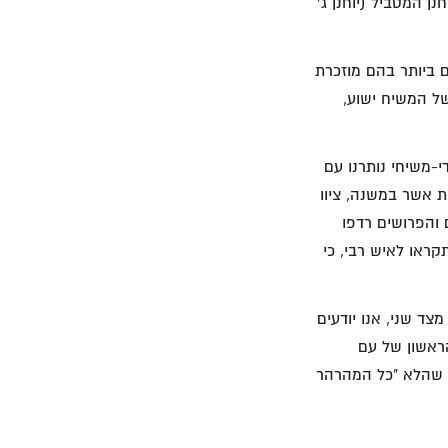
יחסות לפרושים (מתי כ"ג 7) ופעם אחת ליוחנן המטביל (יוחנן ג'
 ביותר בהם מוזכרת
של המשיח ישוע,
י-משיחי נותרנו עם
 אשר במשנה, ציוו
והפרושים רדפו
קראו לאיש רבי, כי
 מצד שני, אנו יודעים
הראשון של עם
, שהלא "כל המהרהר