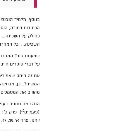
בנוסף, תלמיד הנכנס 
הכתובות בתורה, הוסיפ
כחולק על השכינה… ו
השכינה… וכל המהרהר
שמעתם טוב? המהרהר 
על דברי סופרים חייב 
אם זה היחס שאמורים
המשיח?.. כן, מבחינה 
מהווים את המסמכים ה
10
(פעמיים
), פרק כ"ג 8, פרק כ"ו 25, 49; בבשורת מרקוס: פרק ט' 5, פרק י"א 21 ופרק י"ד 45 (פעמיים
יוחנן: פרק א' 38, 49, פרק ג' 2, 26, פרק ד' 31, פרק ו' 25, פרק ט' 2 ופרק י"א 8.