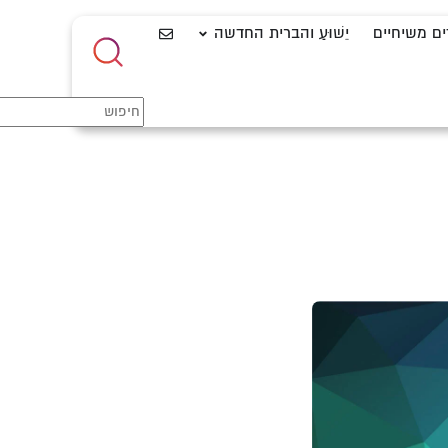
ים משיחיים
יֵשׁוּעַ והברית החדשה