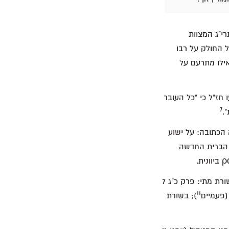
י"ג המצוות
ל החולק על רבו
ילו מתרעם על
ז"ל כי "כל העובר
7
.
הכתובה: על ישוע
הברית החדשה
הנה כמה נתונים בעניין זה: המילה "רבי" ביוונית מופיעה לפחות 17 פעם בברית החדשה; בבשורת מתי: פרק כ"ג 7
11
); בשורת