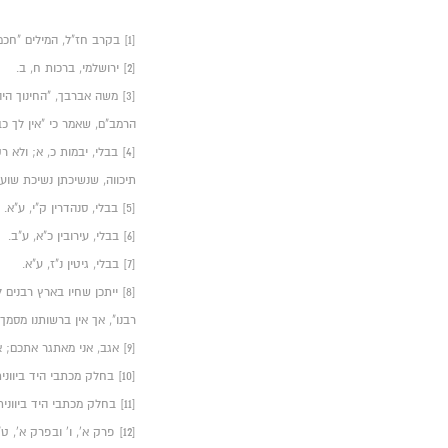
[1] בקרב חז"ל, המילים "חכמים", "סופרים", "זקנים" ו"רבנים", משמשות תדיר כמילים נרדפות הנושאות משמעות זהה.
[2] ירושלמי, ברכות ח, ב.
הרמב"ם, שאמר כי "אין לך כב
[4] בבלי, יבמות כ, א; ול
תיכווה, שנשיכתן נשיכת שוע
[5] בבלי, סנהדרין ק"י, ע"א.
[6] בבלי, עירובין כ"א, ע"ב.
[7] בבלי, גיטין נ"ז, ע"א.
[8] ייתכן שחיו בארץ רבני
רבנו", אך אין ברשותנו מסמך
[9] אגב, אני מאתגר אתכם; אם תמצאו מסמך קדום יותר המכיל את התואר "רבי" במשמעות המוכרת שלו, אנא שלחו אלי.
[10] בחלק מכתבי היד ביוונית.
[11] בחלק מכתבי היד ביוונית.
[12] פרק א', ו' ובפרק א', ט"ו.