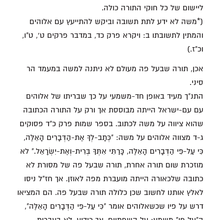
ליישום של כל חוקי התורה כולה.
(*משה לא ידע לתת תשובה וביקש להתייעץ עם אלוהים
והמתין לתשובתו ב: ויקרא פרק כד, במדבר פרקים ט', ט"ו,
וכ"ז.)
אכן, תורה שבעל פה מעולם לא ניתנה למשה במעמד הר
סיני.
התנ"ך מעיד באופן חד-משמעי על כך שבריתו של אלוהים
עם עם-ישראל הייתה מבוססת אך ורק על התורה הכתובה
שהוא ציווה על משה לכתוב. בספר שמות פרק כ"ד פסוקים
ג-ד מצווה אלוהים על משה: "כְּתָב-לְךָ אֶת-הַדְּבָרִים הָאֵלֶּה,
כִּי עַל-פִּי הַדְּבָרִים הָאֵלֶּה, כָּרַתִּי אִתְּךָ בְּרִית-וְאֶת-יִשְׂרָאֵל." לא
מוזכרת שום תורה אחרת, תורה שבעל פה של מסורת לא
כתובה שלכאורה הייתה מועברת מפה לאוזן. אך חז"ל ניסו
לאלץ אותנו לחשוב שכן כלולה תורה שבעל פה. הם המציאו
דרש על פיו שכשאלוהים אומר "כִּי עַל-פִּי הַדְּבָרִים הָאֵלֶּה",