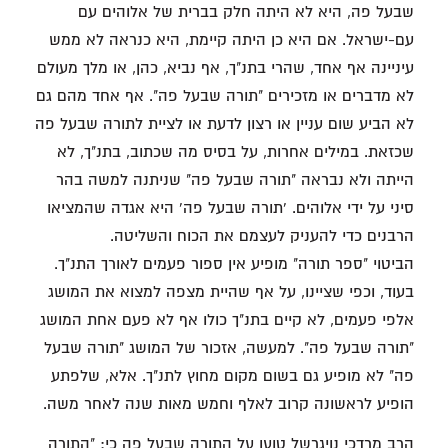
שבעל פה, היא לא היתה חלק בברית של אלוהים עם
עם-ישראל. אם היא כן היתה קיימת, היא כנראה לא ממש
עיניינה אף אחד, שהרי בתנ"ך, אף נביא, כהן, או מלך מעולם
לא מדברים או מזכירים "תורה שבעל פה". אף אחד מהם גם
לא הביע שום עניין או רצון לדעת או לציית לתורה שבעל פה
שכזאת. במילים אחרות, על בסיס מה שכתוב, בתנ"ך, לא
הייתה ולא נבראה "תורה שבעל פה" שניתנה למשה בהר
סיני על ידי אלוהים. 'תורה שבעל פה' היא אגדה שהמציאו
הרבנים כדי להעניק לעצמם את הכוח והשליטה.
הביטוי "ספר תורה" מופיע אין ספור פעמים לאורך התנ"ך.
בעוד, וכפי שציינו, על אף שהיית מצפה למצוא את המושג
אלפי פעמים, לא קיים בתנ"ך כולו אף לא פעם אחת המושג
"תורה שבעל פה". למעשה, אזכור של המושג "תורה שבעל
פה" לא מופיע גם בשום מקום מחוץ לתנ"ך. אלא, שלפתע
הופיע לראשונה קרוב לאלף וחמש מאות שנה לאחר משה.
הרב מרדכי נויגרשל טוען על התורה שבעל פה כי: "התורה