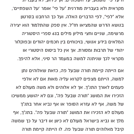
ה"על פי" משמע; על השפתיים. אך כידוע, לא בעברית
מקראית ולא בעברית מודרנית "על פי" אומר 'על השפתיים',
אלא "לפי", לפי הדברים האלה. ועל כך הרחבנו בסרטון
בנושא הדרש שהמציאו חז"ל. אין ספק שהתלמוד הוא יצירה
מרשימה, שניים וחצי מיליון מילים ב63 ספרי היסטוריה
המלאים בידע אנושי, בויכוחים בין חכמים יהודים ובפוקלור
יהודי של תרבות ומסורת. אך אין כל ביסוס היסטורי או
מקראי לכך שניתנה למשה במעמד הר סיני, אלא להיפך.
אם הייתה קיימת תורה שבעל פה, כזאת שאלוהים נתן
למשה, הייתם מצפים לקרוא עליה מאות אם לא אלפי
פעמים לאורך התנ"ך. אך לא אלוהים ולא משה מעולם לא
הזכירו את המושג "תורה שבעל פה", וגם לא יהושע ממשיכו
של משה, אף לא עזרא הסופר או אף נביא אחר בתנ"ך
מעולם לא הזכירו את המושג "תורה שבעל פה". בתנ"ך, אף
מלך או נביא בישראל מעולם לא כיוון או דיבר על כך שמשה
קיבל מאלוהים תורה שבעל פה. לו הייתה קיימת תורה