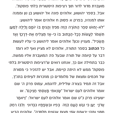
מועברת מדור לדור תוך רציפות היסטורית בלתי פוסקת".
אבל, בספר יהושוע, אלוהים פונה אל יהושוע בן נון וממנה
אותו למנהיג, בפרק א פסוק ח אלוהים אומר ליהושע:
"לֹא-יָמוּשׁ סֵפֶר הַתּוֹרָה הַזֶּה מִפִּיךָ וְהָגִיתָ בּוֹ יוֹמָם וָלַיְלָה לְמַעַן
תִּשְׁמֹר לַעֲשׂוֹת כְּכָל-הַכָּתוּב בּוֹ כִּי-אָז תַּצְלִיחַ אֶת-דְּרָכֶךָ וְאָז
תַּשְׂכִּיל". מעניין נכון? אלוהים אומר ליהושע כי עליו לעשות
כל
הכתוב
בספר התורה, אלוהים לא מציין ואף לא רומז
דבר על קיומה של תורה שבעל פה המועברת אליו ממשה.
כבר בתחילה אם כך, אנחנו רואים ש"רציפות היסטורית בלתי
פוסקת" ממש לא היתה קיימת. אבל יש להזכיר כי מסורת
של חכמים ומצוות של מלומדים כן מוזכרות לעיתים בתנ"ך,
אבל זה תמיד בצורה שלילית, לדוגמא, עמוס פרק ה' שם
אומר אלוהים לעם ישראל "שָׂנֵאתִי מָאַסְתִּי חַגֵּיכֶם". או
ישעיהו פרק כ"ט שם אומר אלוהים לעם ישראל: "וַיֹּאמֶר
אֲדֹנָי יַעַן כִּי נִגַּשׁ הָעָם הַזֶּה בְּפִיו וּבִשְׂפָתָיו כִּבְּדוּנִי וְלִבּוֹ רִחַק
מִמֶּנִּי וַתְּהִי יִרְאָתָם אֹתִי מִצְוַת אֲנָשִׁים מְלֻמָּדָה". אלוהים הביע