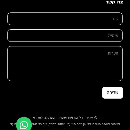
צרו קשר
א
ש
י
ם
מ
*
י
י
א
ל
י
*
מ
ה
י
ה
ע
י
ע
ר
ל
ר
ו
*
ו
ת
ת
שליחה
© 2026 – כל הזכויות שמורות המכללה למקרא
האמור באתר מנוסח בלשון זכר מטעמי נוחות בלבד, אך כל האמור באתר מיועד