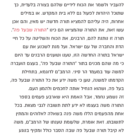
להעביר ולשמר את הכוח לידיים שלהם בצורה בלעדית, כך
שתוכל היהדות לפעול גם ללא בית המקדש. או במילים
אחרות, היה עליהם להמציא תורה חדשה יש מאין, והם אכן
עשו זאת, את התורה שהמציאו הם כינו "
התורה שבעל פה
".
תורה זו נותנת להם, הרבנים, את הכוח והשליטה על כל חיי
הדת והחברה של עם ישראל. ועל מנת לשכנע את עם
ישראל בתורה החדשה הזו, טענו וטוענים הרבנים עד היום
כי מה שהם מכנים בתור "התורה שבעל פה", בעצם הועברה
למשה עוד במעמד הר סיני. הרמב"ם לדוגמא, בתחילת
הקדמתו למשנה, טען כי משה ידע את כל התורה שבעל פה,
בעל פה, ושהוא הנחיל אותה לחכמים ולהמון העם.
זה נשמע נחמד, אבל האמת היא שארבע פעמים בספר
התורה משה בעצמו לא ידע לתת תשובה לגבי מצוות. בכל
אחת מהפעמים הללו משה פנה בשאלה לאלוהים והמתין
לתשובתו. זאת אומרת, שלעומת טענתו של הרמב"ם, משה
לא קיבל תורה שבעל פה שבה הסבר כולל ומקיף בנוגע