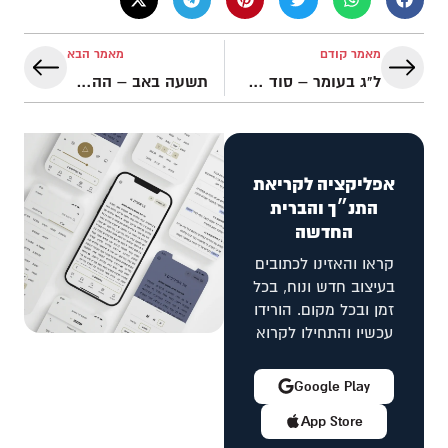
מאמר קודם
מאמר הבא
ל"ג בעומר – סוד ההילולה סביב רשב"י בהר מירון
תשעה באב – ההשלכות של שנאת חינם | iGod פודקאסט
אפליקציה לקריאת
התנ״ך והברית
החדשה
קראו והאזינו לכתובים
בעיצוב חדש ונוח, בכל
זמן ובכל מקום. הורידו
עכשיו והתחילו לקרוא
Google Play
App Store