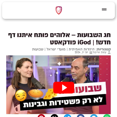
חג השבועות – אלוהים פותח איתנו דף
חדש! | iGod פודקאסט
קטגוריות:
היהדות האמיתית
|
מועדי ישראל
|
שבועות
צוות אייגוד
יוני 9, 2024