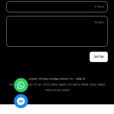
י
א
ל
י
*
מ
ה
י
ה
ע
י
ע
ר
ל
ר
ו
*
ו
ת
ת
שליחה
© 2026 – כל הזכויות שמורות המכללה למקרא
האמור באתר מנוסח בלשון זכר מטעמי נוחות בלבד, אך כל האמור באתר מיועד
לנשים וגברים כאחד.