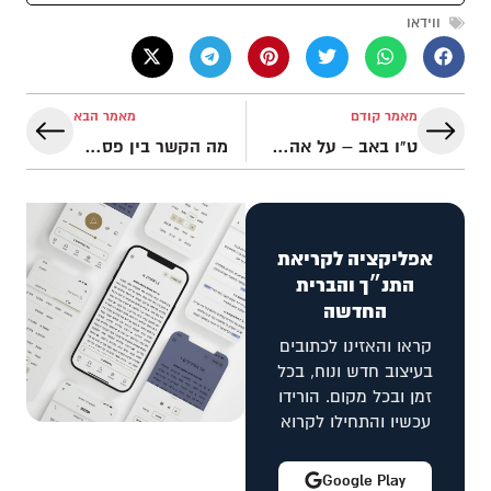
ווידאו
מאמר קודם
מאמר הבא
ט"ו באב – על אהבת חינם והבחירה לאהוב ללא תנאים | iGod פודקאסט
מה הקשר בין פסח לחיפזון? כיצד זה מראה את חסד אלוהים? | iGod פודקאסט
אפליקציה לקריאת
התנ״ך והברית
החדשה
קראו והאזינו לכתובים
בעיצוב חדש ונוח, בכל
זמן ובכל מקום. הורידו
עכשיו והתחילו לקרוא
Google Play