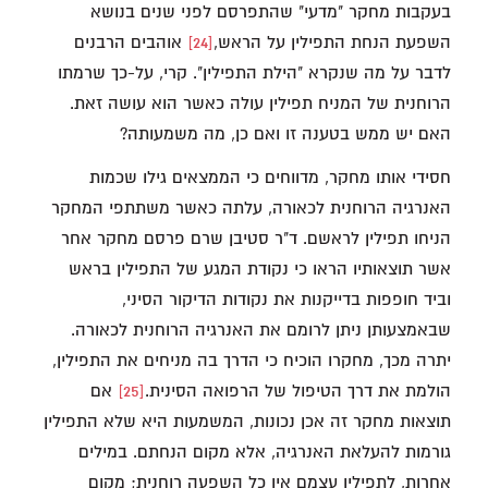
בעקבות מחקר "מדעי" שהתפרסם לפני שנים בנושא
השפעת הנחת התפילין על הראש,
[24]
אוהבים הרבנים
לדבר על מה שנקרא "הילת התפילין". קרי, על-כך שרמתו
הרוחנית של המניח תפילין עולה כאשר הוא עושה זאת.
האם יש ממש בטענה זו ואם כן, מה משמעותה?
חסידי אותו מחקר, מדווחים כי הממצאים גילו שכמות
האנרגיה הרוחנית לכאורה, עלתה כאשר משתתפי המחקר
הניחו תפילין לראשם. ד"ר סטיבן שרם פרסם מחקר אחר
אשר תוצאותיו הראו כי נקודת המגע של התפילין בראש
וביד חופפות בדייקנות את נקודות הדיקור הסיני,
שבאמצעותן ניתן לרומם את האנרגיה הרוחנית לכאורה.
יתרה מכך, מחקרו הוכיח כי הדרך בה מניחים את התפילין,
הולמת את דרך הטיפול של הרפואה הסינית.
[25]
אם
תוצאות מחקר זה אכן נכונות, המשמעות היא שלא התפילין
גורמות להעלאת האנרגיה, אלא מקום הנחתם. במילים
אחרות, לתפילין עצמם אין כל השפעה רוחנית; מקום