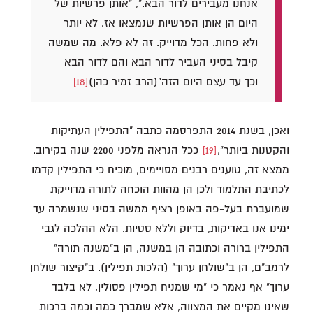
אנחנו מעבירים לדור הבא.", "אותן פרשיות של
היום הן אותן הפרשיות שנמצאו אז. לא יותר
ולא פחות. הכל מדוייק. זה לא פלא. מה שמשה
קיבל בסיני העביר לדור הבא והם לדור הבא
וכך עד עצם היום הזה"(הרב זמיר כהן)
[18]
ואכן, בשנת 2014 התפרסמה כתבה "התפילין העתיקות
והקטנות ביותר",
[19]
ככל הנראה מלפני 2200 שנה בקירוב.
ממצא זה, טוענים רבנים מסויימים, מוכיח כי התפילין קדמו
לכתיבת התלמוד ולכן הן מהוות הוכחה לתורה מדוייקת
שמועברת בעל-פה באופן רציף ממשה בסיני שנשמרה עד
ימינו אנו באדיקות, בדיוק וללא סטיות. הלא ההלכה לגבי
התפילין ברורה וכתובה הן במשנה, הן ב"משנה תורה"
לרמב"ם, הן ב"שולחן ערוך" (הלכות תפילין). ב"קיצור שולחן
ערוך" אף נאמר כי "מי שמניח תפילין פסולין, לא בלבד
שאינו מקיים את המצווה, אלא שמברך כמה וכמה ברכות