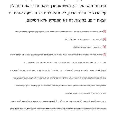
הנחתם הוא המכריע. משתמע מכך שאם נכרוך את התפילין
על הרגל או סביב הבטן, לא תהא להם כל השפעה אנרגטית
יוצאת דופן. בקיצור, זה לא התפילין אלא המיקום.
[1]
https://ravsherki.org/index.php?option=com_content&view=article&id=1545:15451545-1545&catid=413&Itemid=100513
[2]
לפי מילון העברית המקראית (מ.צ. קדרי, 2007: 377).
[3]
ראו בן יהודה ד', ערך 'טוטפת', עמ' 1860.
[4]
לראייה, זכרו את הביקורת הדתית אשר סופגות "נשות הכותל" בגין מאבקן להניח תפילין ולהתעטף בטלית. תנו דעתכם לדבריו
של ר' מרדכי צבי, אשר מצד אחד מציין תקדים להנחת תפילין בידי נשים ומצד שני פוסל את נשות הכותל על הסף:
"ונשאל למה למחות בפניהן/ הרי יש תקדימים למעשיהן/ וכי בנותיו של שאול המלך או רש"י לא הניחו תפילין/ וכי אשתו של יונה הנביא
שונה מהן כשעלתה לרגל וחכמינו לא היו מוחין/ אלא יש להבין דבר בסיסי/ ואין כאן לא פיקנטריה ולא לשון הרע עסיסי/ פשוט מאד
והמעמיק יראה נכוחה/ שיש וחכמים מצאו לנכון למחות או היתה דעתם נוחה/ אם הכוונה היא מעלין בקודש בנוסף לקיום המצות
החיוביות/ יהיה קשה למנוע עשייה בידי הנשים הצדקניות/
אך דא עקא שלא קשה לראות בעליל/ שזאת התרסה וצורה של תרגיל/ לקעקע את הממסד הקיים מתוך ידיעה / ואפשר להביא הוכחות
לזה ולהרחיב היריעה / וכבר הזכרנו בראשית המאמר ומעלה אני חשד /שמישהו בכל הסיפור הזה נשמע משוחד/ וכי נוכל להעיד עליהן