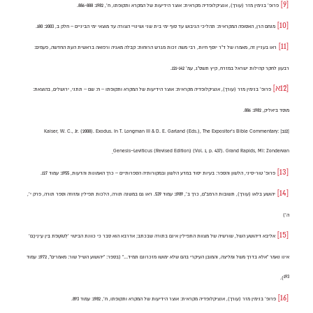
[9]
פרופ’ בנימין מזר (עורך), אנציקלופדיה מקראית: אוצר הידיעות של המקרא ותקופתו, ח’, 1982: 886-888.
[10]
מנחם הרן, האסופה המקראית: תהליכי הגיבוש עד סוף ימי בית שני ושינויי הצורה עד מוצאי ימי הביניים – חלק ב, 2003: 180.
[11]
ראו בעניין זה, מאמרו של ד"ר יוסף חיות, רבי משה זכות מגרש הרוחות: קבלה מאגיה ורפואה בראשית העת החדשה, פעמים:
רבעון לחקר קהילות ישראל במזרח, קיץ תשס"ג, עמ' 121-142.
[12א]
פרופ' בנימין מזר (עורך), אנציקלופדיה מקראית: אוצר הידיעות של המקרא ותקופתו – ח: שם – תתני, ירושלים, בהוצאת:
מוסד ביאליק, 1982: 886.
[12ב]
Kaiser, W. C., Jr. (2008). Exodus. In T. Longman III & D. E. Garland (Eds.), The Expositor’s Bible Commentary:
Genesis–Leviticus (Revised Edition) (Vol. 1, p. 437). Grand Rapids, MI: Zondervan.
[13]
פרופ’ טור-סיני, הלשון והספר: בעיות יסוד במדע הלשון ובמקורותיה הספרותיים – כרך האמונות והדעות, 1955: עמוד 127.
[14]
יהושע בלאו (עורך), תשובות הרמב”ם, כרך ב’, 1989: עמוד 539. ראו גם במשנה תורה, הלכות תפילין ומזוזה וספר תורה, פרק י’,
ה’)
[15]
אליבא דיהושע השל, שורשיה של מצוות התפילין אינם בתורה שבכתב; אדרבא הוא סבר כי כוונת הביטוי ‘לְטוֹטָפֹת בֵּין עֵינֵיכֶם’
אינו נאמר “אלא בדרך משל ומליצה, והמובן העיקרי בהם שלא ימושו מזכרונם תמיד…” (בספר: “יהושוע השיל שור: מאמרים”, 1972: עמוד
193).
[16]
פרופ’ בנימין מזר (עורך), אנציקלופדיה מקראית: אוצר הידיעות של המקרא ותקופתו, ח’, 1982: עמוד 893.