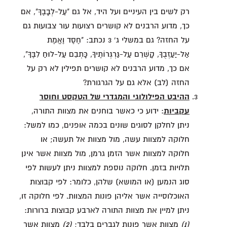
רק לשים בין העיניים ועל היד, אל גם "עַל-לְבָבֶךָ", אם
כך, מדוע הרבנים לא קושרים רצועות עור צבועות גם
על החזה? גם במשלי ג' 3 נכתב: "חֶסֶד וֶאֱמֶת
אַל-יַעַזְבֻךָ, קָשְׁרֵם עַל-גַּרְגְּרוֹתֶיךָ, כָּתְבֵם עַל-לוּחַ לִבֶּךָ",
אם כך, מדוע הרבנים לא קושרים תפילין לא רק על
החזה (לב) אלא גם על הגרגורת?
ההיבט הפילולוגי והמגדרי של הטקסט וחוסר
עקביות
: ידוע כי כאשר בוחנים את מצוות התורה,
ניתן לחלקן לסוגים שונים בכמה אופנים, כמו למשל:
חלוקה למצוות עשה, מול מצוות אל תעשה; או
חלוקה למצוות אשר הזמן גרמן, מול מצוות אשר אינן
תלויות בזמן. חלוקה נוספת למצוות ניתן לעשות לפי
סוג הנמען (או המושא) שלהן, כלומר: לפי קבוצות
האוכלוסייה אשר אליהן פונות המצוות. לפי חלוקה זו,
ניתן למיין את מצוות התורה לארבע קבוצות ברורות:
(1)
מצוות אשר פונות לגברים בלבד;
(2)
מצוות אשר