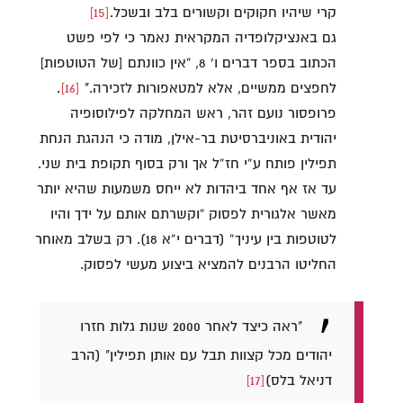
קרי שיהיו חקוקים וקשורים בלב ובשכל.
[15]
גם באנציקלופדיה המקראית נאמר כי לפי פשט
הכתוב בספר דברים ו’ 8, “אין כוונתם [של הטוטפות]
לחפצים ממשיים, אלא למטאפורות לזכירה."
[16]
.
פרופסור נועם זהר, ראש המחלקה לפילוסופיה
יהודית באוניברסיטת בר-אילן, מודה כי הנהגת הנחת
תפילין פותח ע”י חז”ל אך ורק בסוף תקופת בית שני.
עד אז אף אחד ביהדות לא ייחס משמעות שהיא יותר
מאשר אלגורית לפסוק “וקשרתם אותם על ידך והיו
לטוטפות בין עיניך” (דברים י”א 18). רק בשלב מאוחר
החליטו הרבנים להמציא ביצוע מעשי לפסוק.
"ראה כיצד לאחר 2000 שנות גלות חזרו
יהודים מכל קצוות תבל עם אותן תפילין" (הרב
דניאל בלס)
[17]