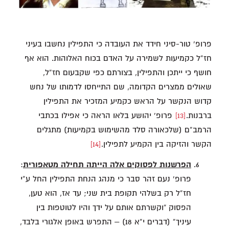
פרופ’ טור-סיני חידד את העובדה כי התפילין נחשבו בעיני
חז”ל כקמיעות לשמירה על האדם בכוח האלוהות. הוא אף
חושף כי ייתכן והתפילין, בצורתם כפי שקבעום חז”ל,
שאולים ממצרים הקדומה, שם התייחסו לדמותו של נחש
קדוש הנקשר על הראש כקמיע המזכיר את התפילין
ברבנות.
[13]
פרופ’ יהושע בלאו הראה כי אפילו בכתבי
הרמב”ם (שלכאורה סלד מהשימוש בקמיעות) מתגלים
הקשר והזיקה בין הקמיע לתפילין.
[14]
הפרשנות לפסוקים אלה הייתה תחילה מטאפורית
:
פרופ’ נעם זהר סבר כי מנהג הנחת התפילין החל ע”י
חז”ל רק בשלהי תקופת בית שני; עד אז, הוא טען,
הפסוק “וקשרתם אותם על ידך והיו לטוטפות בין
עיניך” (דברים י”א 18) – התפרש באופן אלגורי בלבד,