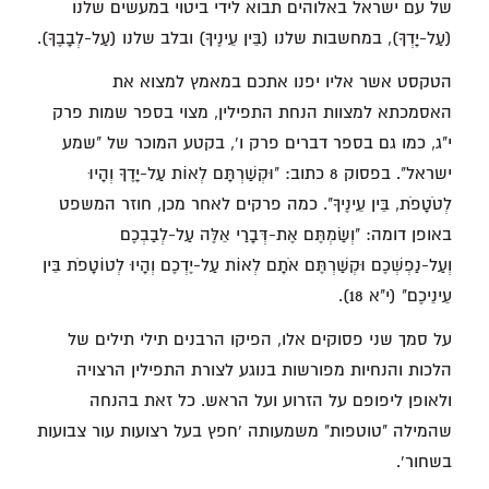
של עם ישראל באלוהים תבוא לידי ביטוי במעשים שלנו
(עַל-יָדְךָ), במחשבות שלנו (בֵּין עֵינֶיךָ) ובלב שלנו (עַל-לְבָבֶךָ).
הטקסט אשר אליו יפנו אתכם במאמץ למצוא את
האסמכתא למצוות הנחת התפילין, מצוי בספר שמות פרק
י"ג, כמו גם בספר דברים פרק ו', בקטע המוכר של "שמע
ישראל". בפסוק 8 כתוב: "וּקְשַׁרְתָּם לְאוֹת עַל-יָדֶךָ וְהָיוּ
לְטֹטָפֹת, בֵּין עֵינֶיךָ". כמה פרקים לאחר מכן, חוזר המשפט
באופן דומה: "וְשַׂמְתֶּם אֶת-דְּבָרַי אֵלֶּה עַל-לְבַבְכֶם
וְעַל-נַפְשְׁכֶם וּקְשַׁרְתֶּם אֹתָם לְאוֹת עַל-יֶדְכֶם וְהָיוּ לְטוֹטָפֹת בֵּין
עֵינֵיכֶם" (י"א 18).
על סמך שני פסוקים אלו, הפיקו הרבנים תילי תילים של
הלכות והנחיות מפורשות בנוגע לצורת התפילין הרצויה
ולאופן ליפופם על הזרוע ועל הראש. כל זאת בהנחה
שהמילה "טוטפות" משמעותה 'חפץ בעל רצועות עור צבועות
בשחור'.