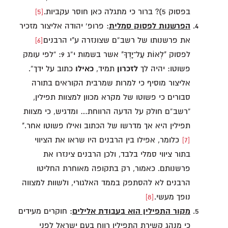
בפסוק 5)? ברור כי מתגלה כאן חוסר עקביות.
[5]
הפרשנות לפסוק סמלית
: פרופ’ יהודה אליצור מזכיר
את פרשנותו של רשב”ם שצונזרה ע"י הרבנים
[6]
לפסוק "לְאוֹת עַל־יָדְךָ" אשר בשמות י”ג 9: “לפי עומק
פשוטו: יהיה לך
לזכרון
תמיד,
כאילו
כתוב על ידך”.
אליצור מוסיף כי למרות שמרבית הקוראים בתורה
סבורים כי פשוטו של מקרא מכוון למצוות תפילין,
“רשב”ם חולק על הדעה הרווחת… ומדגיש, כי מצוות
תפילין היא אך מדרשו של הכתוב ואילו פשוטו אחר."
[7]
כלומר, אפילו בין הרבנים היו שראו את הציווי
בתור ציווי סמלי בלבד, ולכן הרבנים צינזרו את
פרשנותם. כאמור, רק בתקופה מאוחרת החליטו
הרבנים לא להסתפק בממד האלגורי, ולשוות למצווה
נופך מעשי.
[8]
מקור התפילין הוא בעבודת אלילים
: חוקרים מעידים
כי מנהג קשירת התפילין רווח בעם ישראל לפני