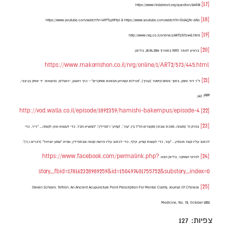
[17]
https://www.hidabroot.org/question/214938
[18]
https://www.youtube.com/watch?v=l4YPTLpM9pI & https://www.youtube.com/watch?v=DkJ4Qfe-aNs
[19]
http://www.nrg.co.il/online/1/ART2/573/445.html
[20]
בראיון לאתר NRG בתאריך 18.04.2014, בלינק:
https://www.makorrishon.co.il/nrg/online/1/ART2/573/445.html
[21]
ד"ר דוד נחמן, בתוך: מנחם קיסטר (עורך), "מגילות קומראן מבואות ומחקרים" – כרך ראשון, ירושלים, בהוצאת: יד יצחק בן-צבי,
2009: 143.
http://vod.walla.co.il/episode/1892359/hamishi-bakempus/episode-4
[22]
[23]
בפרק ח' (משנה, מסכת שבת) מקשרים חז"ל בין 'עור', 'קמיע' ו'תפילין': "המוציא חבל, כדי לעשות אוזן לקופה… "נייר, כדי
לכתוב עליו קשר מוכסין… "עור, כדי לעשות קמיע. קלף, כדי לכתוב עליו פרשה קטנה שבתפילין, שהיא "שמע ישראל" (דברים ו,ד)".
https://www.facebook.com/permalink.php?
[24]
לפרטי המחקר, בלינק הבא:
story_fbid=178162328989259&id=150497401755752&substory_index=0
[25]
Steven Schram, Tefillin: An Ancient Acupuncture Point Prescription For Mental Clarity, Journal Of Chinese
Medicine, No. 70, October 2002
צפיות:
127