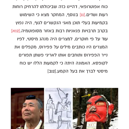
כוח אפוטרופאי, דהיינו כזה שביכולתו להרחיק רוחות
רעות ושדים.
[11]
בנוסף, המחקר מצא כי השימוש
בקמיעות בעלי תוכן מאגי הנקשרים לגוף, היה נפוץ
בקרב תרבויות פגאניות רבות באזור מסופוטמיה.
[12א]
עוד על פי חוקרים, למצרים היה מנהג מיסטי, לפיו
המצרים היו כותבים מילים על פפירוס, מקפלים את
נייר הפפירוס ותוחבים אותו לאריגי פשתן תפורים
לקופסא. האמונה היתה כי לקמעות הללו יש כוח
מיסטי לברך את בעל הקמע.[12ב]