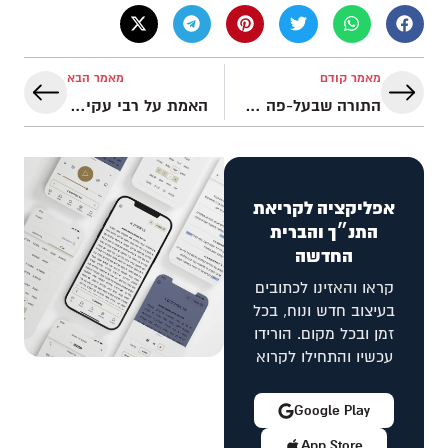
מאמר קודם
מאמר הבא
התורה שבעל-פה של התורה שבעל-פה
האמת על רבי עקיבא (המגוייר) – אבי ההלכה הרבנית
אפליקציה לקריאת
התנ״ך והברית
החדשה
קראו והאזינו לכתובים
בעיצוב חדש ונוח, בכל
זמן ובכל מקום. הורידו
עכשיו והתחילו לקרוא
Google Play
App Store