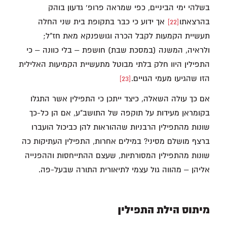
בשלהי ימי הביניים, כפי שמראה פרופ' גדעון בוהק
בהרצאתו
[22]
אך ידוע כי כבר בתקופת בית שני החלה
תעשיית הקמעות לקבל הכרה וגושפנקא מאת חז"ל;
ולראיה, המשנה (במסכת שבת) חושפת – בלי כוונה – כי
התפילין היוו חלק בלתי מבוטל מתעשיית הקמיעות האלילית
הזו שהגיעו מעמי הגויים.
[23]
אם כך עולה השאלה, כיצד ייתכן כי התפילין אשר התגלו
בקומראן מעידות על תוקפה של התושב"ע, אם הן כל-כך
שונות מהתפילין הרבניות שההוראות להן כביכול הועברו
ברצף מושלם מסיני? במילים אחרות, התפילין העתיקות כה
שונות מהתפילין המסורתיות, שעצם ההתייחסות וההפנייה
אליהן – מהווה גול עצמי לתיאורית התורה שבעל-פה.
מיתוס הילת התפילין