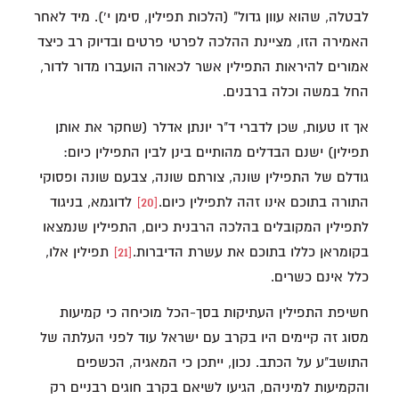
לבטלה, שהוא עוון גדול" (הלכות תפילין, סימן י'). מיד לאחר
האמירה הזו, מציינת ההלכה לפרטי פרטים ובדיוק רב כיצד
אמורים להיראות התפילין אשר לכאורה הועברו מדור לדור,
החל במשה וכלה ברבנים.
אך זו טעות, שכן לדברי ד"ר יונתן אדלר (שחקר את אותן
תפילין) ישנם הבדלים מהותיים בינן לבין התפילין כיום:
גודלם של התפילין שונה, צורתם שונה, צבעם שונה ופסוקי
התורה בתוכם אינו זהה לתפילין כיום.
[20]
לדוגמא, בניגוד
לתפילין המקובלים בהלכה הרבנית כיום, התפילין שנמצאו
בקומראן כללו בתוכם את עשרת הדיברות.
[21]
תפילין אלו,
כלל אינם כשרים.
חשיפת התפילין העתיקות בסך-הכל מוכיחה כי קמיעות
מסוג זה קיימים היו בקרב עם ישראל עוד לפני העלתה של
התושב"ע על הכתב. נכון, ייתכן כי המאגיה, הכשפים
והקמיעות למיניהם, הגיעו לשיאם בקרב חוגים רבניים רק