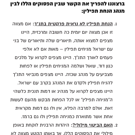
ברצוננו להפריך את הקשר שבין הפסוקים הללו לבין
מנהג הנחת תפילין:
הנחת תפילין לא נראית פרקטית בתנ"ך
:
אם מצווה
זו אכן מצווה יום יומית כה חשובה ומרכזית, היינו
מצפים למצוא אותה, תיאורים שלה ותיאורים של בני
עם ישראל מניחים תפילין – מאות אם לא אלפי
פעמים לאורך התנ"ך. היינו מצפים לקרוא על מלכים
כגון דוד, שאול ושלמה המניחים תפילין או לפחות
מצביעים על מנהג שכזה. היינו מצפים מנביאי התנ"ך
להניח תפילין ולקדם את המנהג בקרב עם ישראל.
היינו מצפים לקרוא על מנהיג או דמות תנכית כלשהי
ה"מניחה תפילין" או לכל הפחות מבקש מהעם לעשות
זאת. אולם למרבה הפלא, אין ולו גם דמות מקראית
אחת אשר מתוארת כמניחה תפילין ולו גם ברמז.
האם הביטוי מילולי?
:
היהדות הרבנית לוקחת באופן
מילולי את הפסוקים הללו. אך באותו הקטע מצווה לא