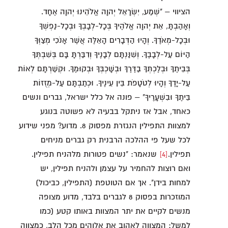
הציווי – "שְׁמַע, יִשְׂרָאֵל יְהוָה אֱלֹהֵינוּ יְהוָה אֶחָד.
וְאָהַבְתָּ, אֵת יְהוָה אֱלֹהֶיךָ בְּכָל-לְבָבְךָ וּבְכָל-נַפְשְׁךָ
וּבְכָל-מְאֹדֶךָ. וְהָיוּ הַדְּבָרִים הָאֵלֶּה אֲשֶׁר אָנֹכִי מְצַוְּךָ
הַיּוֹם עַל-לְבָבֶךָ. וְשִׁנַּנְתָּם לְבָנֶיךָ וְדִבַּרְתָּ בָּם בְּשִׁבְתְּךָ
בְּבֵיתֶךָ וּבְלֶכְתְּךָ בַדֶּרֶךְ וּבְשָׁכְבְּךָ וּבְקוּמֶךָ. וּקְשַׁרְתָּם לְאוֹת
עַל-יָדֶךָ וְהָיוּ לְטֹטָפֹת בֵּין עֵינֶיךָ. וּכְתַבְתָּם עַל-מְזֻזוֹת
בֵּיתֶךָ וּבִשְׁעָרֶיךָ" – פונה אל כלל ישראל, גברים ונשים
כאחד, אבל אז ניתקל בבעיה לא פשוטה בנוגע
למצוות התפילין הנגזרת מפסוק 8. מדוע? מפני שידוע
לכל שעל פי ההלכה הרבנית רק גברים מניחים
תפילין.
[4]
שנאמר: "נשים פטורות מלהניח תפילין.
ואם רוצות להחמיר על עצמן ולהניח תפילין, יש
למחות בידן". אך אם הטוטפת (התפילין, כביכול)
המוזכרות בפסוק 8 לגברים בלבד, מדוע מצופה
מנשים לקיים את יתר המצוות באותו קטע (כמו
למשל: המצווה לאהוב את אלוהים מכל הלב, כמצווה