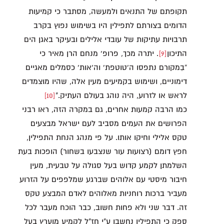
תקופתם של התנאים ולמעשה, מסתבר כי קמיעות
הדומים בצורתם לתפילין היו בשימוש נפוץ בקרב
תרבויות עתיקות של עובדי אלילים ובעיקר באגן הים
התיכון
[9]
. יתרה מכך, פרופ’ מנחם הרן מאיר כי
“בִמקורם נתפסו ה’טוטפת’ וה’אות’ כסמלים מאגיים
דימוניים, ושימוש בקמיעים מעין אלה, שהיו מוצמדים
לראש או לזרוע, היה נוהג בעולם העתיק."
[10]
כמו הרבה קמעות אחרים, גם במקרה הזה, ראו רבני
הפרושים את העמים מסביב לעם ישראל מבצעים
טקס אלילי וחיקו אותו. על פי מנהג הנחת התפילין,
חפץ דומם (רצועות עור שנצבעו בשחור) הופכות בעת
השלמתן לקמע קדוש בעל סגולה על טבעית, מעין
חיבור מיסטי עם אלוהים שברגע שמלפפים על הזרוע
מעביר ברכות רוחניות מאלוהים לאדם המבצע טקס
זה. דבר שני ולא פחות חשוב, כבר הוכח מעבר לכל
ספק כי התפילין נחשבו ע"י חז"ל לקמיע מוערץ בעל