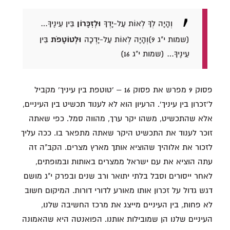
וְהָיָה לְךָ לְאוֹת עַל-יָדְךָ
וּלְזִכָּרוֹן
בֵּין עֵינֶיךָ…
(שמות י"ג 9)
וְהָיָה לְאוֹת עַל-יָדְכָה
וּלְטוֹטָפֹת
בֵּין
עֵינֶיךָ… (שמות י"ג 16)
פסוק 9 מפרש את פסוק 16 – 'טוטפת בין עיניך' מקביל
ל'זכרון בין עיניך'. הרעיון הוא לא לענוד תכשיט בין העיניים,
אלא שהתכשיט, משהו יקר ערך, מהווה סמל. כפי שאתה
זוכר לענוד את התכשיט היקר שאתה מתפאר בו. ככה עליך
לזכור את אלוהיך שהוציא אותך מארץ מצרים. הקב"ה זה
עתה הוציא את עם ישראל ממצרים באותות ובמופתים,
לאחר ייסורים וסבל בלתי יתואר ורב שנים ובפרק י"ג מושם
דגש גדול על זכרון אותו מאורע לדורי דורות. המיקום חשוב
לא פחות, בין העיניים מייצג את מרכז החשיבה שלנו,
העיניים שלנו הן שמובילות אותנו. הפואנטה היא שהאמונה