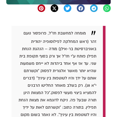
מומחה למחשבת חז"ל, פרופסור נועם
זהר (ראש המחלקה לפילוסופיה יהודית
באוניברסיטת בר-אילן) מודה – הנהגת הנחת
תפילן פותח ע"י חז"ל אך ורק בסוף תקופת בית
שני. עד אז אף אחד ביהדות לא ייחס משמעות
שהיא יותר מאשר אלגורית לפסוק "וקשרתם
אותם על ידך והיו לטוטפות בין עיניך" (דברים
י"א 18). רק בשלב מאוחר החליטו הרבנים
להמציא ביצוי מעשי לפסוק.
"כל המצוות הינן
תורה שבעל פה. ניקח לדוגמא את מצוות הנחת
תפילין. בתורה כתוב: "וקשרתם לאות על ידיך
והיו לטוטפות בין עיניך". לא נאמר בשום מקום