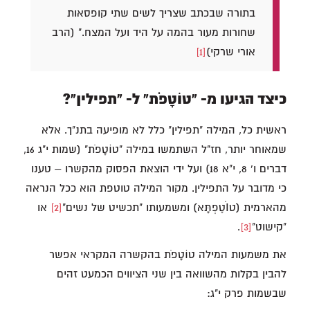
בתורה שבכתב שצריך לשים שתי קופסאות
שחורות מעור בהמה על היד ועל המצח." (הרב
אורי שרקי)
[1]
כיצד הגיעו מ- "טוֹטָפֹת" ל- "תפילין"?
ראשית כל, המילה "תפילין" כלל לא מופיעה בתנ"ך. אלא
שמאוחר יותר, חז"ל השתמשו במילה "טוֹטָפֹת" (שמות י"ג 16,
דברים ו' 8, י"א 18) ועל ידי הוצאת הפסוק מהקשרו – טענו
כי מדובר על התפילין. מקור המילה טוטפת הוא ככל הנראה
מהארמית (טוֺטֶפְתָּא) ומשמעותו "תכשיט של נשים"
[2]
או
"קישוט"
[3]
.
את משמעות המילה טוֹטָפֹת בהקשרה המקראי אפשר
להבין בקלות מהשוואה בין שני הציווים הכמעט זהים
שבשמות פרק י"ג: