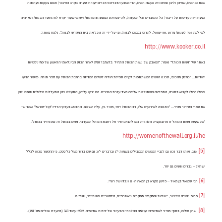
אמת ובתמים/ שפיהן וליבן שווים וזה מעשה תמים/ הרי מטבע הדברים הדברים יעוררו סערה בקרב הציבור/ והאם צעקות ועתונות
ושערוריות עדיפות על דיבור/ כל ההסברים וכל הטענות/ לא יכסו את המגמה והכוונות/ ויש מי שעוד יקרא לזה חוסר הבנות/ ולא יהיה
למי למה ואיך לענות/ מדוע ,אני שואל, להרוס במקום לבנות/ וכי על ידי זה נוכל את בית המקדש לבנות". נלקח מאתר:
http://www.kooker.co.il
באתר של "נשות הכותל" נאמר: "המאבק של נשות הכותל התחיל בדצמבר 1988 לאחר הכנס הבינלאומי הראשון של פמיניסטיות
יהודיות… "כחלק מהכנס, תכננו הנשים המשתתפות לקיים תפילת הודיה לשלום המדינה ברחבת הכותל עם ספר תורה. כאשר הגיעו
והחלו החלו לקרוא בתורה, התפרצה השתוללות אלימה מצד עזרת הגברים. הם ירקו עליהן, התעללו בהן התעללות מילולית וסחבו להן
את ספרי הסידור מהיד… "כתגובה לאירועים אלו, רב הכותל דאז, מאיר גץ, עליו השלום, התבטא בערוץ הרדיו "קול ישראל" ואמר ש-
"מה שעשו נשות הכותל זו פרובוקציה זולה וזה כמו להביא חזיר אל רחבת הכותל המערבי. נשים בכותל זה כמו חזיר בכותל".
http://womenofthewall.org.il/he
[5]
אגב, אותו דבר נכון גם לגביי הקטעים המקבילים בשמות י"ג ובדברים י"א; גם שם ברור מעל כל ספק, כי ההקשר מכוון לכלל
ישראל – גברים ונשים גם יחד.
[6]
רבי שמואל בן מאיר – פרשן מקרא בן המאה ה- 11 ונכדו של רש”י.
[7]
פרופ’ יהודה אליצור, “ישראל והמקרא: מחקרים גיאוגרפיים, היסטוריים והגותיים”, 2000: 16.
[8]
שרון שלום, בתוך: מסיני לאתיופיה: עולמה ההלכתי והרעיוני של יהדות אתיופיה, 2012: עמוד 363 (בהערת שוליים מס’ 168).