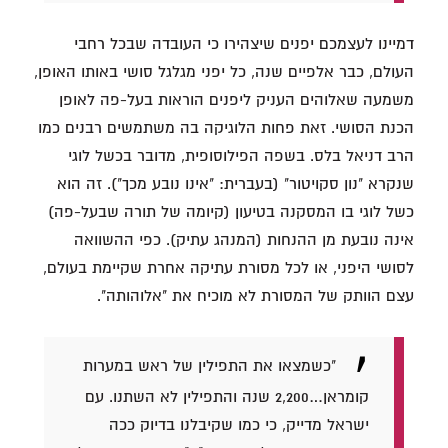
דמיינו לעצמכם יפנים שיצהירו כי העובדה שבכל רחבי
העולם, כבר אלפיים שנה, כל יפני מגלגל סושי באותו האופן,
משמעה שאלוהים העניק ליפנים הוראות בעל-פה לאופן
הכנת הסושי. זאת פחות הלוגיקה בה משתמשים רבנים כמו
הרב דניאל בלס. בשפה הפילוסופית, מדובר בכשל לוגי
שנקרא "נון סקויטור" (בעברית: "אינו נובע מכך"). זה הוא
כשל לוגי בו המסקנה בטיעון (קיומה של תורה שבעל-פה)
אינה נובעת מן ההנחות (המנהג עתיק). כפי ההשוואה
לסושי היפני, או לכל מסורת עתיקה אחרת שקיימת בעולם,
עצם הוותק של המסורת לא מוכיח את "אלוהותה".
"כשמצאו את התפילין של ראש במערות
קומראן…2,200 שנה והתפילין לא השתנו. עם
ישראל מדייק, כי כמו שקיבלנו בדיוק ככה