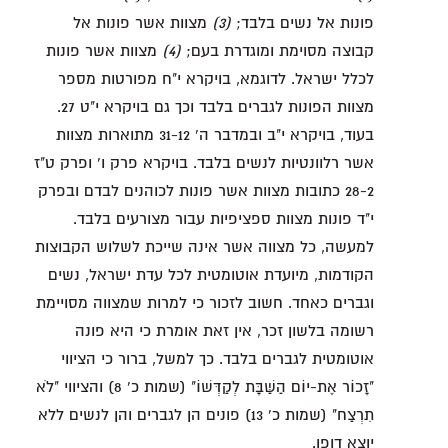
פונות אל נשים בלבד;
(3)
מצוות אשר פונות אל
קבוצה מסוימת ומוגדרת בעם;
(4)
מצוות אשר פונות
לכלל ישראל. לדוגמא, בויקרא י"ח מפורטות מספר
מצוות הפונות לגברים בלבד וכך גם בויקרא י"ט 27.
בעוד, בויקרא י"ב ובמדבר ה' 31-12 מתוארות מצוות
אשר רלוונטיות לנשים בלבד. בויקרא פרק ו' ופרק ט"ז
28-2 כתובות מצוות אשר פונות לכוהנים לבדם ובפרק
י"ד פונות מצוות ספציפיות עבור מצורעים בלבד.
למעשה, כל מצווה אשר אינה שייכת לשלוש הקבוצות
הקודמות, מיועדת אוטומטית לכל עדת ישראל, נשים
וגברים כאחד. חשוב לזכור כי למרות שמצווה מסויימת
רשומה בלשון זכר, אין זאת אומרת כי היא פונה
אוטומטית לגברים בלבד. כך למשל, ברור כי הציווי
"זָכוֹר אֶת-יוֹם הַשַּׁבָּת לְקַדְּשׁוֹ" (שמות כ' 8) והציווי "לֹא
תִרְצַח" (שמות כ' 13) פונים הן לגברים והן לנשים ללא
יוצא דופן.