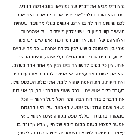
גראונדס מביא את דבריו של נפוליאון בונפארטה הנודע,
שגם הוא הודה בגלוי: "אני מכיר את בני האדם; ואני אומר
לכם שישוע הוא לא בן אדם. אנשים בעלי מחשבה שטחית
מוצאים קווי דמיון בין ישוע לבין מייסדיהן של אימפריות
ואלוהיהם של דתות אחרות. דמיון כזה אינו קיים. יש פער
נצחי בין האמונה בישוע לבין כל דת אחרת… כל מה שקיים
בישוע מדהים אותי. רוחו מטילה עלי אימה, ורצונו מדהים
אותי. אין כל בסיס להשוואה בינו לבין אף אחד אחר בעולם.
הוא אכן ישות בפני עצמה. אי אפשר להסביר את רעיונותיו
ואת דיעותיו, את האמת שהוא לימד, את יכולת השכנוע שלו,
בעזרת כלים אנושיים… ככל שאני מתקרב יותר, כך אני בוחן
את הדברים בזהירות רבה יותר. הכל מעל ראשי – הכל
נשאר עצום וגדול ועל אנושי. האמונה שלו היא התגלות
שמקורה בתבונה, שללא ספק מקורה איננו אנושי… אי
אפשר למצוא בשום מקום חיקוי של חייו, אלא אך ורק בו
עצמו… חיפשתי לשווא בהיסטוריה מישהו שדומה לישוע