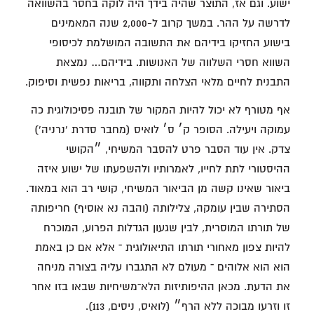
ישוע. וגם אז, התוצר שהיה בידך היה לוקה בחסר בהשוואה
לדרשה על ההר. במשך קרוב ל-2,000 שנה המאמינים
בישוע החזיקו בידיהם את התשובה המושלמת לכיסופי
השווא חסרי השלווה של האנושות. בידיהם… נמצאת
התבנית לחיים מלאי הצלחה ותקווה, בריאות נפשית וסיפוק.
אף מטורף לא יכול להיות המקור של תובנה פסיכולוגית כה
עמוקה ויעילה. הסופר ק׳ ס׳ לואיס (מחבר סדרת 'נרניה')
צדק. אין עוד הסבר פרט להסבר המשיחי, ״הקושי
ההיסטורי לתת לחייו, לאמרותיו ולהשפעתו של ישוע איזה
ביאור שאינו קשה מן הביאור המשיחי, קושי רב הוא במאוד.
הסתירה שבין עומקה, צלילותה (והבה נא אוסיף) חריפותה
של תורתו המוסרית, לבין שגעון הגדלות הפרוע, המוכרח
להיות צפון מאחורי תורתו התיאולוגית ־ אלא אם כן באמת
הוא הוא אלוהים ־ מעולם לא התגברו עליה בצורה מניחה
את הדעת. מכאן ההיפותיזות הלא־משיחיות שבאו בזו אחר
זו וזרעו מבוכה ללא הרף״ (לואיס, ניסים, 113).