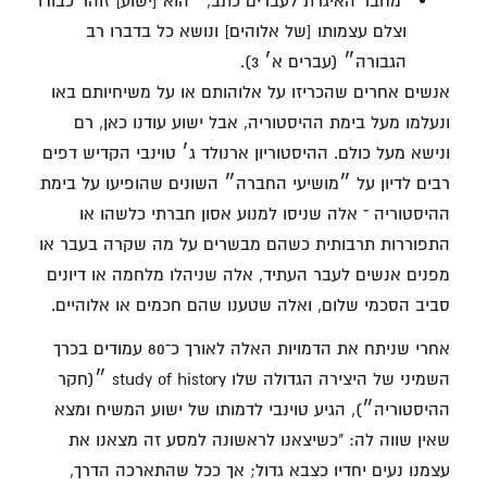
מחבר האיגרת לעברים כתב, ״הוא [ישוע] זוהר כבודו
וצלם עצמותו [של אלוהים] ונושא כל בדברו רב
הגבורה״ (עברים א׳ 3).
אנשים אחרים שהכריזו על אלוהותם או על משיחיותם באו
ונעלמו מעל בימת ההיסטוריה, אבל ישוע עודנו כאן, רם
ונישא מעל כולם. ההיסטוריון ארנולד ג׳ טוינבי הקדיש דפים
רבים לדיון על ״מושיעי החברה״ השונים שהופיעו על בימת
ההיסטוריה ־ אלה שניסו למנוע אסון חברתי כלשהו או
התפוררות תרבותית כשהם מבשרים על מה שקרה בעבר או
מפנים אנשים לעבר העתיד, אלה שניהלו מלחמה או דיונים
סביב הסכמי שלום, ואלה שטענו שהם חכמים או אלוהיים.
אחרי שניתח את הדמויות האלה לאורך כ־80 עמודים בכרך
השמיני של היצירה הגדולה שלו study of history ״(חקר
ההיסטוריה״), הגיע טוינבי לדמותו של ישוע המשיח ומצא
שאין שווה לה: "כשיצאנו לראשונה למסע זה מצאנו את
עצמנו נעים יחדיו כצבא גדול; אך ככל שהתארכה הדרך,