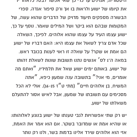
היסטורית; אמינים עד כדי כך שאי אפשר לבטל כלאחר יד
את קיומו של ישוע ולראות בו אך ורק סיפור אגדה. ספרי
הבשורה מספקים תיעוד מדויק של הדברים שהוא עשה, של
המקומות שבהם הוא ביקר ושל המילים שאמר. נוסף על כך,
ישוע עצמו העיד על עצמו שהוא אלוהים. לפיכך, השאלה
שכל אדם צריך לשאול את עצמו היא: האם דבריו של ישוע
הם אמת או שקר? על שאלה זו ראוי לענות בכובד ראש.
במאה ה־1 לס׳ אנשים נתנו תשובות שונות לשאלת זהותו
של ישוע. באותם ימים ישוע שאל את תלמידיו, ״ואתם מה
אומרים, מי אני?״ בתשובה ענה שמעון כיפא, ״אתה
המשיח, בן אלוהים חיים״ (מתי ט״ז 16-15). אולי לא הכל
מסכימים עם תשובתו של שמעון, אבל לאיש אסור להתעלם
משאלתו של ישוע.
יש רק שתי אפשרויות לגבי טענתו של ישוע בנוגע לאלוהותו:
או שהיא אמת או שמדובר בשקר. אם הוא אמר את האמת,
אזי הוא אלוהים שירד אלינו בדמות בשר, ולנו רק נותר