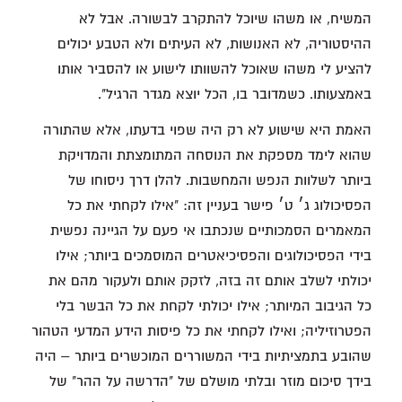
המשיח, או משהו שיוכל להתקרב לבשורה. אבל לא
ההיסטוריה, לא האנושות, לא העיתים ולא הטבע יכולים
להציע לי משהו שאוכל להשוותו לישוע או להסביר אותו
באמצעותו. כשמדובר בו, הכל יוצא מגדר הרגיל".
האמת היא שישוע לא רק היה שפוי בדעתו, אלא שהתורה
שהוא לימד מספקת את הנוסחה המתומצתת והמדויקת
ביותר לשלוות הנפש והמחשבות. להלן דרך ניסוחו של
הפסיכולוג ג׳ ט׳ פישר בעניין זה: "אילו לקחתי את כל
המאמרים הסמכותיים שנכתבו אי פעם על הגיינה נפשית
בידי הפסיכולוגים והפסיכיאטרים המוסמכים ביותר; אילו
יכולתי לשלב אותם זה בזה, לזקק אותם ולעקור מהם את
כל הגיבוב המיותר; אילו יכולתי לקחת את כל הבשר בלי
הפטרוזיליה; ואילו לקחתי את כל פיסות הידע המדעי הטהור
שהובע בתמציתיות בידי המשוררים המוכשרים ביותר – היה
בידך סיכום מוזר ובלתי מושלם של "הדרשה על ההר" של