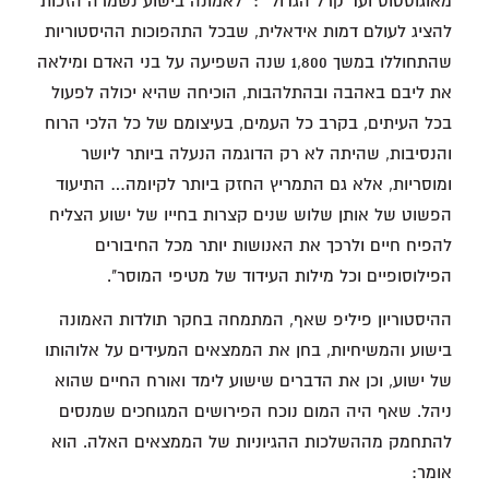
מאוגוסטוס ועד קרל הגדול״: "לאמונה בישוע נשמרה הזכות
להציג לעולם דמות אידאלית, שבכל התהפוכות ההיסטוריות
שהתחוללו במשך 1,800 שנה השפיעה על בני האדם ומילאה
את ליבם באהבה ובהתלהבות, הוכיחה שהיא יכולה לפעול
בכל העיתים, בקרב כל העמים, בעיצומם של כל הלכי הרוח
והנסיבות, שהיתה לא רק הדוגמה הנעלה ביותר ליושר
ומוסריות, אלא גם התמריץ החזק ביותר לקיומה… התיעוד
הפשוט של אותן שלוש שנים קצרות בחייו של ישוע הצליח
להפיח חיים ולרכך את האנושות יותר מכל החיבורים
הפילוסופיים וכל מילות העידוד של מטיפי המוסר".
ההיסטוריון פיליפ שאף, המתמחה בחקר תולדות האמונה
בישוע והמשיחיות, בחן את הממצאים המעידים על אלוהותו
של ישוע, וכן את הדברים שישוע לימד ואורח החיים שהוא
ניהל. שאף היה המום נוכח הפירושים המגוחכים שמנסים
להתחמק מההשלכות ההגיוניות של הממצאים האלה. הוא
אומר: