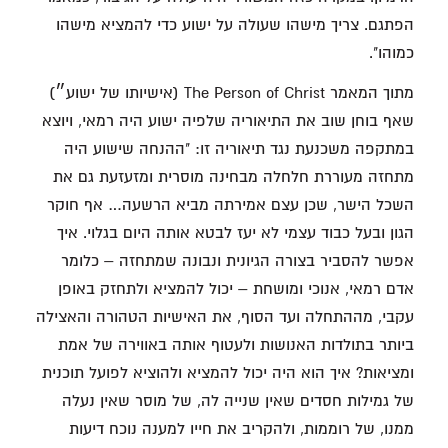
הפתגם. צריך מישהו שעולה על ישוע כדי להמציא מישהו
כמוהו".
מתוך המאמר The Person of Christ (אישיותו של ישוע״)
שאף בוחן שוב את התיאוריה שלפיה ישוע היה רמאי, ויוצא
במתקפה משכנעת נגד תיאוריה זו: "ההנחה שישוע היה
מתחזה מעוררת חלחלה מבחינה מוסרית ומזעזעת גם את
השכל הישר, שכן עצם אמירתה מביא הרשעה… אף חוקר
הגון ובעל כבוד עצמי לא יעז לבטא אותה היום בגלוי. איך
אפשר להסביר בצורה הגיונית ונבונה שמתחזה – כלומר
אדם רמאי, אנוכי ומושחת – יכול להמציא ולתחזק באופן
עקבי, מההתחלה ועד הסוף, את האישיות הטהורה והאצילה
ביותר בתולדות האנושות ולעטוף אותה באווירה של אמת
ומציאות? איך הוא היה יכול להמציא ולהוציא לפועל תוכנית
של גמילות חסדים שאין שנייה לה, של מוסר שאין נעלה
ממנו, של רוממות, ולהקריב את חייו למענה נוכח דיעות