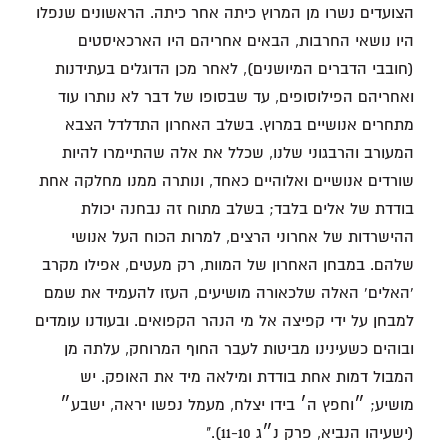
הצועדים נשרו מן המרוץ כיתה אחר כיתה. הראשונים שנפלו
היו נושאי החרבות, הבאים אחריהם היו הארכאיסטים
(חובבי הדברים המיושנים), לאחר מכן הדוגלים בעתידנות
ואחריהם הפילוסופים, עד שבסופו של דבר לא נותרו עוד
מתחרים אנושיים במרוץ. בשלב האחרון התדלדל הצבא
המעורב והרבגוני שלנו, שכלל את אלה שהתיימרו להיות
שורדים אנושיים ואלוהיים כאחד, ונותרה ממנו מחלקה אחת
בודדת של אלים בלבד; בשלב מתוח זה נבחנה יכולת
ההישרדות של אחרוני הרצים, למרות הכוח העל אנושי
שלהם. במבחן האחרון של המוות, רק מעטים, אפילו מקרב
'האלים' האלה שלכאורה מושיעים, העזו להעמיד את שמם
למבחן על ידי קפיצה אל מי הנהר הקפואים. ובעודנו עומדים
ובוהים כשעינינו מביטות לעבר החוף המרוחק, עלתה מן
המבול דמות אחת בודדת ומילאה מיד את האופק. יש
מושיע; ״וחפץ ה׳ בידו יצלח, מעמל נפשו יראה, ישבע״
(ישעיהו הנביא, פרק נ״ג 11-10)."