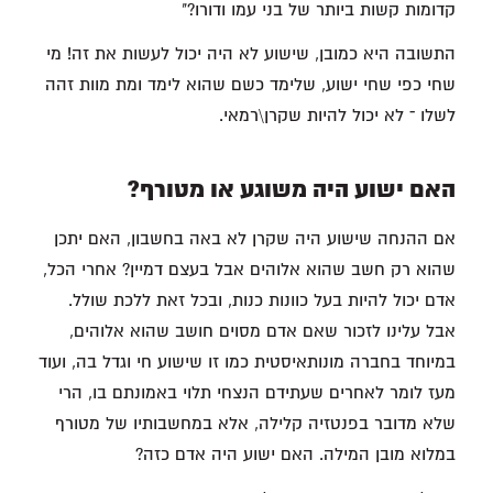
קדומות קשות ביותר של בני עמו ודורו?"
התשובה היא כמובן, שישוע לא היה יכול לעשות את זה! מי
שחי כפי שחי ישוע, שלימד כשם שהוא לימד ומת מוות זהה
לשלו ־ לא יכול להיות שקרן\רמאי.
האם ישוע היה משוגע או מטורף?
אם ההנחה שישוע היה שקרן לא באה בחשבון, האם יתכן
שהוא רק חשב שהוא אלוהים אבל בעצם דמיין? אחרי הכל,
אדם יכול להיות בעל כוונות כנות, ובכל זאת ללכת שולל.
אבל עלינו לזכור שאם אדם מסוים חושב שהוא אלוהים,
במיוחד בחברה מונותאיסטית כמו זו שישוע חי וגדל בה, ועוד
מעז לומר לאחרים שעתידם הנצחי תלוי באמונתם בו, הרי
שלא מדובר בפנטזיה קלילה, אלא במחשבותיו של מטורף
במלוא מובן המילה. האם ישוע היה אדם כזה?