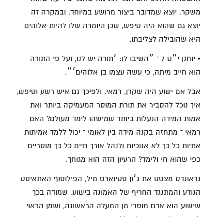
משקר, יוצא שמדובר ביצור מרושע במיוחד. ובמקרה זה
יוצא גם שהוא היה טיפש, שכן היומרה שלו להיות אלוהים
היא שהובילה לצליבתו.
• יוחנן י״ט 7 ־ ״השיבו לו: ׳תורה יש לנו, ועל פי התורה
הוא חייב מיתה, כי עשה עצמו בן אלוהים׳״.
אבל אם ישוע היה שקרן, רמאי, ולפיכך גם איש רשע וטיפש,
איך נוכל להסביר את תורת המוסר המעמיקה ביותר ואת
אמות המידה הנעלות ביותר שמישהו לימד מעולם? האם
רמאי ־ מתחזה בקנה מידה בין לאומי ־ יכול ללמד אמיתות
אתיות כל כך לא אנוכיות ולנהל אורך חיים כל כך מוסריים
כפי שהוא חי ולימד? הרעיון הזה הוא מגוחך.
גראונדס מצטט את ג׳ון סטיוארט מיל, הפילוסוף האתאיסט
הנודע והמתנגד החריף של האמונה בישוע, שמודה בכך
שישוע הוא אדם מוסרי מן המעלה הראשונה, ושמן הראוי