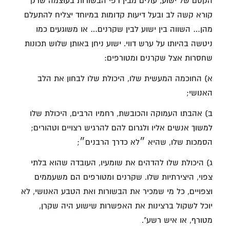
הקסם של ישוע, עולים מבין דפי הבשורות בעוצמה שרק
קורא קשה לב ובעל דיעות קדומות במיוחד יצליח להתעלם
מהן… השווה בין ישוע לבין שקרנים… או משוגעים כמו
ניטשה בהיותו על ערש דווי. ישוע ניחן באותן שלוש תכונות
שחסרות אצל שקרנים ומטורפים:
א) החוכמה המעשית שלו, היכולת שלו לבחון את הלב
האנושי;
ב) אהבתו העמוקה והכובשת, רחמיו הרבים, היכולת שלו
למשוך אנשים אליו ולגרום להם להרגיש רצויים וטהורים;
הסמכות שלו, שהיא ״לא כדרך הרבנים״;
ג) היכולת שלו להדהים את שומעיו, העובדה שהוא בלתי
צפוי, היצירתיות שלו. שקרנים ומטורפים הם משעממים
וצפויים, כל מי שמכיר את הבשורות ואת הטבע האנושי, לא
יוכל לשקול ברצינות את האפשרות שישוע היה שקרן,
מטורף, או איש רשע".