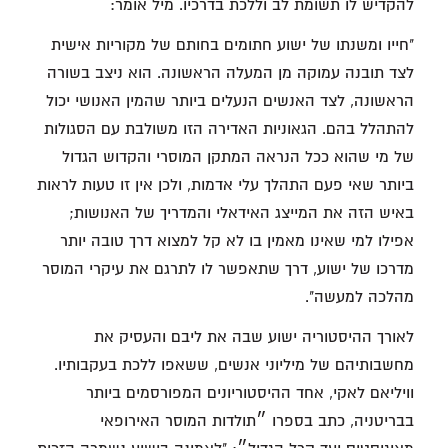
להקדיש לו תשומת לב וללכת בדרכיו. מיל אומר:
"חייו ומשנתו של ישוע חתומים בחותם של מקוריות אישית
לצד תובנה עמוקה מן המעלה הראשונה. הוא ניצב בשורה
הראשונה, לצד האנשים הנעלים ביותר שהמין האנושי יכול
להתהלל בהם. הגאוניות האדירה הזו משולבת עם הסגולות
של מי שהוא ככל הנראה המתקן המוסרי והקדוש הגדול
ביותר שאי פעם התהלך עלי אדמות, ולכן אין זו טעות לראות
באיש הזה את המייצג האידאלי והמדריך של האנושות;
אפילו למי שאינו מאמין בו לא קל למצוא דרך טובה יותר
מדרכו של ישוע, דרך שתאפשר לו לתרגם את עיקרי המוסר
מהלכה למעשה".
לאורך ההיסטוריה ישוע שבה את ליבם והעסיק את
מחשבותיהם של מיליוני אנשים, ששאפו ללכת בעקבותיו.
וויליאם לאקי, אחד ההיסטוריונים המפורסמים ביותר
בבריטניה, כתב בספרו ״תולדות המוסר האירופאי