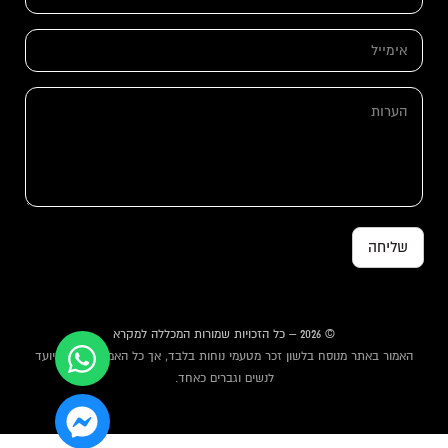
*
א
י
מ
ה
י
ה
ע
י
ע
ר
ל
ר
ו
*
ו
ת
ת
*
א
י
מ
י
שליחה
י
ל
© 2026 – כל הזכויות שמורות המכללה למקרא
האמור באתר מנוסח בלשון זכר מטעמי נוחות בלבד, אך כל האמור באתר מיועד
לנשים וגברים כאחד.