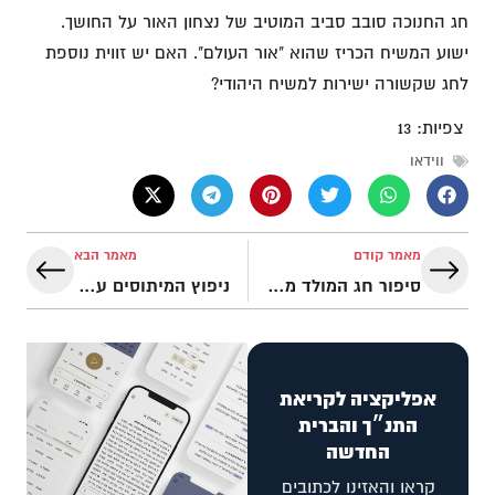
חג החנוכה סובב סביב המוטיב של נצחון האור על החושך.
ישוע המשיח הכריז שהוא "אור העולם". האם יש זווית נוספת
לחג שקשורה ישירות למשיח היהודי?
צפיות:
13
ווידאו
מאמר קודם
מאמר הבא
סיפור חג המולד מסתתר במסורות חז׳׳ל! | iGod פודקאסט
ניפוץ המיתוסים על הברית החדשה – פרק 3
אפליקציה לקריאת
התנ״ך והברית
החדשה
קראו והאזינו לכתובים