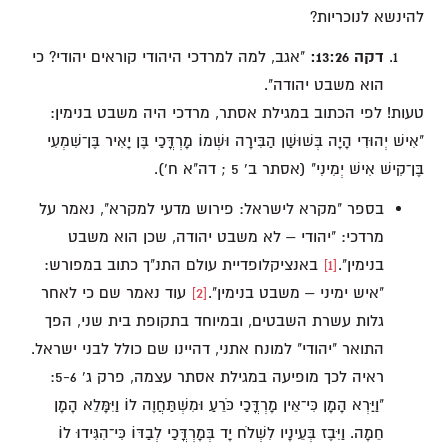
להינשא לנוכריות?
דקה 13:26:
"אגב, למה למרדכי היהודי קוראים יהודי? כי
הוא משבט יהודה".
טעות! לפי הכתוב במגילת אסתר, מרדכי היה משבט בנימין:
"אִישׁ יְהוּדִי הָיָה בְּשׁוּשַׁן הַבִּירָה וּשְׁמוֹ מָרְדֳּכַי בֶּן יָאִיר בֶּן־שִׁמְעִי
בֶּן־קִישׁ אִישׁ יְמִינִי" (אסתר ב' 5 ; דה"א ח').
בספר "מקרא לישראל: פירוש מדעי למקרא", נאמר על
מרדכי: "יהודי – לא משבט יהודה, שכן הוא משבט
בנימין".
[1]
באנציקלופדיית עולם התנ"ך כתוב במפורש:
"איש ימיני – משבט בנימין".
[2]
עוד נאמר שם כי לאחר
גלות עשרת השבטים, ובמיוחד בתקופת בית שני, הפך
התואר "יהודי" למונח אתני, דהיינו שם כולל לבני ישראל.
ראיה לכך מופיעה במגילת אסתר עצמה, פרק ג' 5-6:
"וַיַּרְא הָמָן כִּי־אֵין מָרְדֳּכַי כֹּרֵעַ וּמִשְׁתַּחֲוֶה לוֹ וַיִּמָּלֵא הָמָן
חֵמָה. וַיִּבֶז בְּעֵינָיו לִשְׁלֹח יָד בְּמָרְדֳּכַי לְבַדּוֹ כִּי־הִגִּידוּ לוֹ