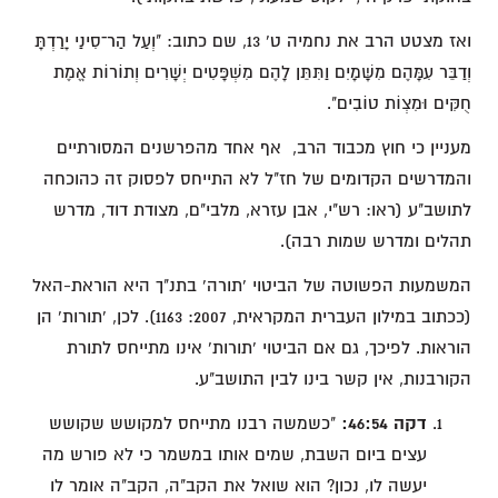
ואז מצטט הרב את נחמיה ט' 13, שם כתוב: "וְעַל הַר־סִינַי יָרַדְתָּ
וְדַבֵּר עִמָּהֶם מִשָּׁמָיִם וַתִּתֵּן לָהֶם מִשְׁפָּטִים יְשָׁרִים וְתוֹרוֹת אֱמֶת
חֻקִּים וּמִצְוֹת טוֹבִים".
מעניין כי חוץ מכבוד הרב, אף אחד מהפרשנים המסורתיים
והמדרשים הקדומים של חז"ל לא התייחס לפסוק זה כהוכחה
לתושב"ע (ראו: רש"י, אבן עזרא, מלבי"ם, מצודת דוד, מדרש
תהלים ומדרש שמות רבה).
המשמעות הפשוטה של הביטוי 'תורה' בתנ"ך היא הוראת-האל
(ככתוב במילון העברית המקראית, 2007: 1163). לכן, 'תורות' הן
הוראות. לפיכך, גם אם הביטוי 'תורות' אינו מתייחס לתורת
הקורבנות, אין קשר בינו לבין התושב"ע.
דקה 46:54:
"כשמשה רבנו מתייחס למקושש שקושש
עצים ביום השבת, שמים אותו במשמר כי לא פורש מה
יעשה לו, נכון? הוא שואל את הקב"ה, הקב"ה אומר לו