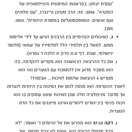
"עקדת יצחק: בפרשנות המיסטית והפילוסופית של
המקרא", 2006: 55; הרב סטיבן גרינברג, "עם אלוהים
ועם אנשים: הומוסקסואליות במסורת היהודית", 2013:
205).
ג.
הוויכוחים הפנימיים בין הרבנים הגיעו עד לידי אלימות
ממש, למשל בין תלמידי הלל לתלמידיו של שמאי (תלמוד
ירושלמי, שבת, דף ט,א פרק א הלכה ד גמרא).
את כל ההרצאה הראשונה הוא מקדיש להקדמה, בה
הוא מסביר מדוע אין להתווכח עם הנוצרים ואז הוא
מקדיש 4 הרצאות שלמות לוויכוח… אבסורד!
לאורך ההקדמה הוא מנסה לכוון את הוויכוח בין היהדות לנצרות
אך מדובר מניפולציה זולה שכן הוויכוח שאנו עוסקים בו הוא
ויכוח פנימי בין יהודים ליהודים ואיננו מייצגים את כל הדת
הנוצרית.
דקה 27:13
הוא מפרש את אל הרומים ד' ואומר: "לא
צריך מצוות! הבעיה היא, שאם לא צריך מצוות, איך