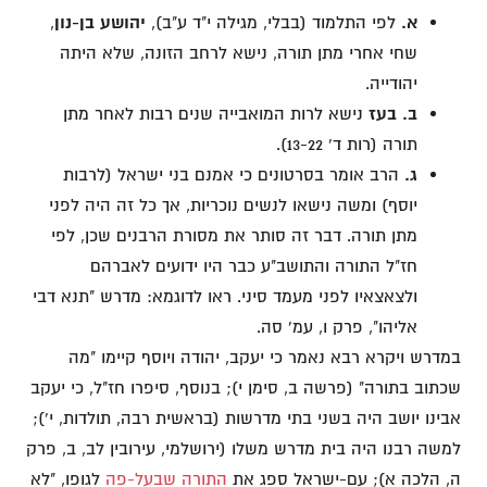
א.
לפי התלמוד (בבלי, מגילה י"ד ע"ב),
יהושע בן-נון
,
שחי אחרי מתן תורה, נישא לרחב הזונה, שלא היתה
יהודייה.
ב.
בעז
נישא לרות המואבייה שנים רבות לאחר מתן
תורה (רות ד' 13-22).
ג.
הרב אומר בסרטונים כי אמנם בני ישראל (לרבות
יוסף) ומשה נישאו לנשים נוכריות, אך כל זה היה לפני
מתן תורה. דבר זה סותר את מסורת הרבנים שכן, לפי
חז"ל התורה והתושב"ע כבר היו ידועים לאברהם
ולצאצאיו לפני מעמד סיני. ראו לדוגמא: מדרש "תנא דבי
אליהו", פרק ו, עמ' סה.
במדרש ויקרא רבא נאמר כי יעקב, יהודה ויוסף קיימו "מה
שכתוב בתורה" (פרשה ב, סימן י); בנוסף, סיפרו חז"ל, כי יעקב
אבינו יושב היה בשני בתי מדרשות (בראשית רבה, תולדות, י');
למשה רבנו היה בית מדרש משלו (ירושלמי, עירובין לב, ב, פרק
ה, הלכה א); עם-ישראל ספג את
התורה שבעל-פה
לגופו, "לא