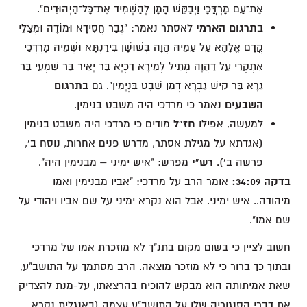
אֶת־עַם מָרְדֳּכָי וַיְבַקֵּשׁ הָמָן לְהַשְׁמִיד אֶת־כָּל־הַיְּהוּדִים".
ב
תרגום הארמי
לאסתר נאמר: "גְבַר חֲסִידָא וּמוֹדֶה וּמְצַלֵי
קֳדָם אֱלָהָא עַל עַמֵיהּ הֲוָה בְּשׁוּשָׁן בִּירַנְתָּא וּשְׁמֵיהּ מָרְדְכַי
אִתְקְרֵי עַל דַהֲוָה מְתִיל לְמֵירָא דַכְיָא בַּר יָאִיר בַּר שִׁמְעִי בַּר
גֵרָא בַּר קִישׁ גַבְרָא דְמִן שֵׁבֶט בִּנְיָמִין". גם ב
תרגום
השבעים
נאמר כי מרדכי היה משבט בנימין.
למעשה, אפילו
חז"ל
מודים כי מרדכי היה משבט בנימין
(אגדתא על מגילת אסתר, מדרש פנים אחרות, נוסח ב',
פרשה ב').
רש"י
מפרש: "איש ימיני – מבנימין היה".
בדקה 34:09:
אומר הרב על מרדכי: "אביו מבנימין ואמו
מיהודה.. איש ימיני. אבל הוא נקרא ימיני על שם אביו ויהודי על
שם אמו".
חשוב לציין כי בשום מקום בתנ"ך לא מוזכרת אמו של מרדכי
ובתוך כך ברור כי לא מוזכר מוצאה. הרב מסתמך על התושב"ע,
שאת אמיתותה הוא מבקש להוכיח בהרצאתו, על-מנת להצדיק
את דברי הסנגוריה שלו על התושב"ע עצמה (באנגלית נקרא