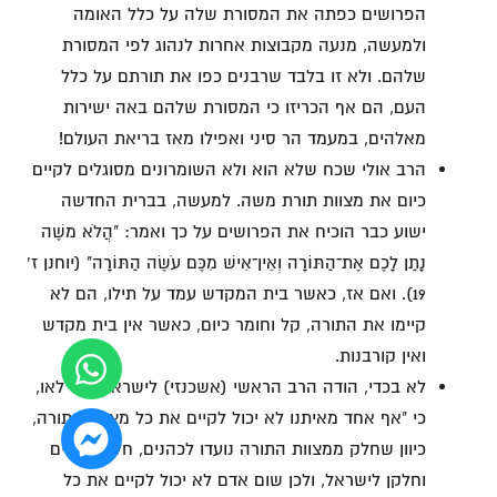
הפרושים כפתה את המסורת שלה על כלל האומה
ולמעשה, מנעה מקבוצות אחרות לנהוג לפי המסורת
שלהם. ולא זו בלבד שרבנים כפו את תורתם על כלל
העם, הם אף הכריזו כי המסורת שלהם באה ישירות
מאלהים, במעמד הר סיני ואפילו מאז בריאת העולם!
הרב אולי שכח שלא הוא ולא השומרונים מסוגלים לקיים
כיום את מצוות תורת משה. למעשה, בברית החדשה
ישוע כבר הוכיח את הפרושים על כך ואמר: "הֲלֹא משֶׁה
נָתַן לָכֶם אֶת־הַתּוֹרָה וְאֵין־אִישׁ מִכֶּם עֹשֶׂה הַתּוֹרָה" (יוחנן ז'
19). ואם אז, כאשר בית המקדש עמד על תילו, הם לא
קיימו את התורה, קל וחומר כיום, כאשר אין בית מקדש
ואין קורבנות.
לא בכדי, הודה הרב הראשי (אשכנזי) לישראל, דוד לאו,
כי "אף אחד מאיתנו לא יכול לקיים את כל מצוות התורה,
כיוון שחלק ממצוות התורה נועדו לכהנים, חלקן ללויים
וחלקן לישראל, ולכן שום אדם לא יכול לקיים את כל