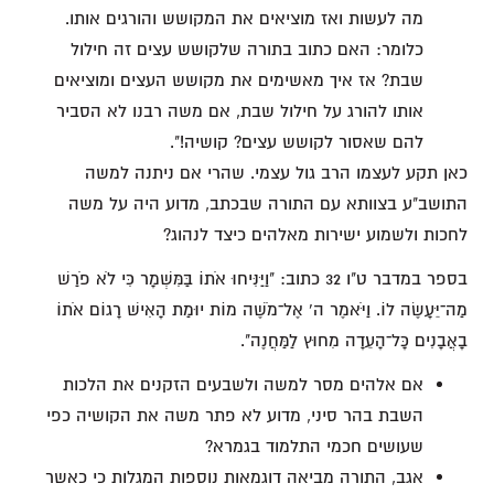
מה לעשות ואז מוציאים את המקושש והורגים אותו.
כלומר: האם כתוב בתורה שלקושש עצים זה חילול
שבת? אז איך מאשימים את מקושש העצים ומוציאים
אותו להורג על חילול שבת, אם משה רבנו לא הסביר
להם שאסור לקושש עצים? קושיה!".
כאן תקע לעצמו הרב גול עצמי. שהרי אם ניתנה למשה
התושב"ע בצוותא עם התורה שבכתב, מדוע היה על משה
לחכות ולשמוע ישירות מאלהים כיצד לנהוג?
בספר במדבר ט"ו 32 כתוב: "וַיַּנִּיחוּ אֹתוֹ בַּמִּשְׁמָר כִּי לֹא פֹרַשׁ
מַה־יֵּעָשֶׂה לוֹ. וַיֹּאמֶר ה' אֶל־מֹשֶׁה מוֹת יוּמַת הָאִישׁ רָגוֹם אֹתוֹ
בָאֲבָנִים כָּל־הָעֵדָה מִחוּץ לַמַּחֲנֶה".
אם אלהים מסר למשה ולשבעים הזקנים את הלכות
השבת בהר סיני, מדוע לא פתר משה את הקושיה כפי
שעושים חכמי התלמוד בגמרא?
אגב, התורה מביאה דוגמאות נוספות המגלות כי כאשר