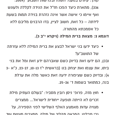
קולך: עיונים במעגל השנה ובפרשות השבוע" (2009:
236), מתארת כיצד הפכו חז"ל את הנידה לקללה ולעונש
ואף איימו כי אישה אשר אינה נזהרת בנידה תמות בשעת
לידתה – כל זאת, חשוב לציין, בדו הרבנים מליבם ללא
כל אסמכתא מהתורה.
דוגמא 2: מצוות ברית המילה (ויקרא י"ב 3).
כיצד ידעו בני ישראל לבצע את ברית המילה ללא עזרתה
של התושב"ע?
ובכן, הם ידעו זאת בדיוק כשם שאברהם ידע זאת ומל את בני
ביתו, את עצמו ואת יצחק בנו (בראשית י"ז 10-13, 23-27, כ"א 3-
4); ובדיוק כשם שציפורה ידעה זאת כאשר מלה את ערלת
בנה, כמתואר בשמות ד' 25-26.
חוץ מזה, פרופ' ניסן רובין מסביר: "בעולם העתיק מילת
זכרים לא הייתה תופעה ייחודית לישראל… ממצרים
מצויה עדות מאמצע האלף השלישי לפני הספירה, על
גבי תבליט, המראה תהליך של מילה. ממצרים מצויות עוד