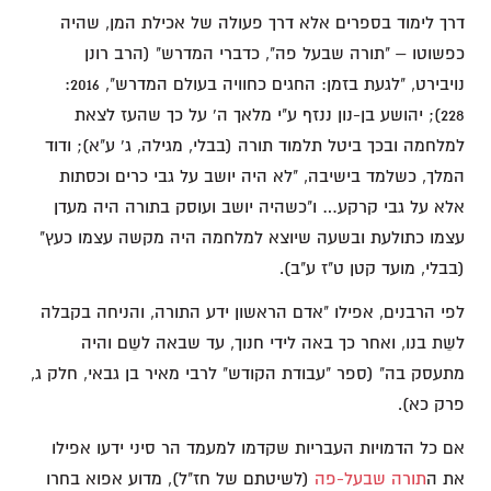
דרך לימוד בספרים אלא דרך פעולה של אכילת המן, שהיה
כפשוטו – "תורה שבעל פה", כדברי המדרש" (הרב רונן
נויבירט, "לגעת בזמן: החגים כחוויה בעולם המדרש", 2016:
228); יהושע בן-נון ננזף ע"י מלאך ה' על כך שהעז לצאת
למלחמה ובכך ביטל תלמוד תורה (בבלי, מגילה, ג' ע"א); ודוד
המלך, כשלמד בישיבה, "לא היה יושב על גבי כרים וכסתות
אלא על גבי קרקע… ו"כשהיה יושב ועוסק בתורה היה מעדן
עצמו כתולעת ובשעה שיוצא למלחמה היה מקשה עצמו כעץ"
(בבלי, מועד קטן ט"ז ע"ב).
לפי הרבנים, אפילו "אדם הראשון ידע התורה, והניחה בקבלה
לשֵת בנו, ואחר כך באה לידי חנוך, עד שבאה לשֵם והיה
מתעסק בה" (ספר "עבודת הקודש" לרבי מאיר בן גבאי, חלק ג,
פרק כא).
אם כל הדמויות העבריות שקדמו למעמד הר סיני ידעו אפילו
את ה
תורה שבעל-פה
(לשיטתם של חז"ל), מדוע אפוא בחרו