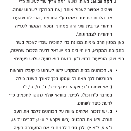
דקה 16:38:
באותו נושא, "מה צריך עוד לעשות כדי
שיהיה אפשר לאכול אותה [את הפרה]? לשחוט אותה.
אם הלכות שחיטה נאמרו ע"י החכמים, הרי לנו שהעם
היהודי עד בית שני היה צמחוני. ומכאן המקור לנטייה
היהודית לצמחונות".
כאן מפגין הרב ציניות מכוונת כדי להוכיח שכדי לאכול בשר
בתקופת המקרא, היו חייבים בני ישראל לדעת הלכות שחיטה,
כפי שהן מופיעות בתושב"ע. בזאת הוא טועה שלוש פעמים:
א.
הכוהנים בבית המקדש ידעו לשחוט כי קיבלו הוראות
מפורטות לכך מאת ה' ועסקו בכך לאורך השנה כולה
(ראו: שמות כ"ד; ויקרא, פרקים: ג', ד', ח', ט', י"ד,
במדבר כ"ח וכו'). לפיכך, בוודאי שלא נזקקו לחכמים כדי
לדעת כיצד לשחוט.
ב.
יש לזכור, אלהים ציווה על הכוהנים ללמד את העם
תורה, ולא את הרבנים (ראו ויקרא י' 6-11; דברים י"ז 18,
כ"א 5, ל"א 9). לכן סביר להניח כי אם התעוררה בעיה