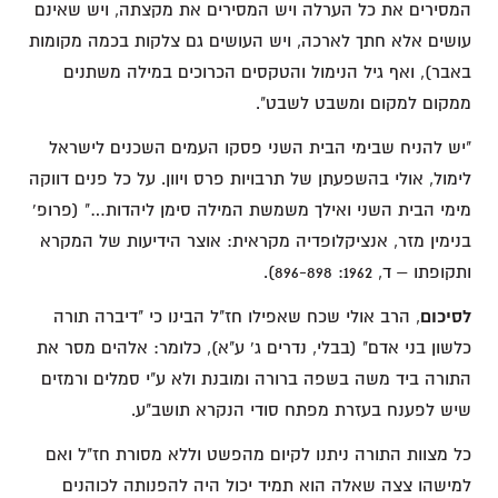
המסירים את כל הערלה ויש המסירים את מקצתה, ויש שאינם
עושים אלא חתך לארכה, ויש העושים גם צלקות בכמה מקומות
באבר), ואף גיל הנימול והטקסים הכרוכים במילה משתנים
ממקום למקום ומשבט לשבט".
"יש להניח שבימי הבית השני פסקו העמים השכנים לישראל
לימול, אולי בהשפעתן של תרבויות פרס ויוון. על כל פנים דווקה
מימי הבית השני ואילך משמשת המילה סימן ליהדות…" (פרופ'
בנימין מזר, אנציקלופדיה מקראית: אוצר הידיעות של המקרא
ותקופתו – ד, 1962: 896-898).
לסיכום
, הרב אולי שכח שאפילו חז"ל הבינו כי "דיברה תורה
כלשון בני אדם" (בבלי, נדרים ג' ע"א), כלומר: אלהים מסר את
התורה ביד משה בשפה ברורה ומובנת ולא ע"י סמלים ורמזים
שיש לפענח בעזרת מפתח סודי הנקרא תושב"ע.
כל מצוות התורה ניתנו לקיום מהפשט וללא מסורת חז"ל ואם
למישהו צצה שאלה הוא תמיד יכול היה להפנותה לכוהנים