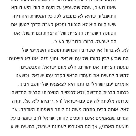
שאנו רואים, שמה שהשפיע על העם היהודי היא דווקא
התושב"ע, שהיא לא כתובה. לכן, כל המסורת היהודית
שיש היום היא לא הנכונה ומכאן קצרה הדרך לטעון את
הטענה השקרית הנוצרית של 'הרצחת וגם ירשת', אנו
הם ישראל. ברור? ברור עד כאן?".
לא, לא ברור! אין קשר בין הכחשת תוקפה השמיימי של
התושב"ע לבין זהותו של עם ישראל. וחוץ מזה, אנו לא מייצגים
טענות נוצריות. אנו יהודים, חלק מעם ישראל, המבקשים
להשיב למשיח את מעמדו הראוי בקרב עמו ישראל. וכשאנו
אומרים 'עם ישראל' כוונתנו היא לצאצאיו של יעקב אבינו,
ככתוב בברית החדשה, ולא לכנסייה הנוצרית! הברית החדשה
נכרתה מלכתחילה עם עם-ישראל (ראו ירמיהו ל"א 30). תודה
לאל, אותה ברית פתחה גישה גם ליתר משפחות האדמה. אך
הגויים שמאמינים אינם הופכים להיות ישראל (הם שומרים על
מוצאם האתני), אך הם הצטרפו לאמונת ישראל, במשיח ישוע.