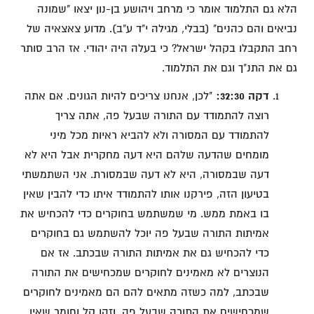
הלא גם התלמוד אומר כי מרחב ויהושע בן-נון יצאו "שמונה
נביאים והם כהנים" (בבלי, מגילה י"ד ע"ב). מדוע צאצאיה של
רחב התקבלו בקהל ישראל? כי בעלה היה יהודי. אז הרב סותר
גם את התנ"ך וגם את התלמוד.
דקה 32:30:
"לכן, אנחנו צריכים להיות הגונים. אם אתה
רוצה להתמודד עם התורה שבעל פה, אתה צריך
להתמודד עם המסורה ולא להביא ראיות מכל מיני
מומחים שהדעה שלהם היא דעה מחקרית אבל היא לא
דעה שבמסורה, היא לא דעה שבמסורת. אני השתמשתי
בטיעון הזה, פירקנו אותו להתמודד איתו כדי להבין שאין
בו באמת ממש. מי שמשתמש בחוקרים כדי להכחיש את
אמיתות התורה שבעל פה יוכל להשתמש גם בחוקרים
כדי להכחיש גם את אמיתות התורה שבכתב. אז אם
הנוצרים לא מאמינים לחוקרים שמכחישים את התורה
שבכתב, למה כשזה מתאים להם הם מאמינים לחוקרים
שמכחישים את התורה שבעל פה. וזהו קל וחומר שאין