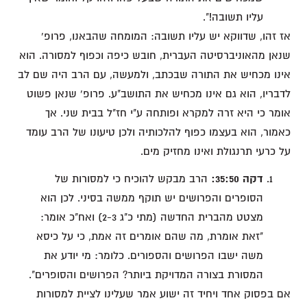
עליו תשובה!".
אז זהו, שדווקא יש עליו תשובה: המומחה שהבאנו, פרופ'
שנאן מהאוניברסיטה העברית, חובש כיפה וכפוף למסורה. הוא
אינו מכחיש את התורה שבכתב, ולמעשה, עם הרב היה שם לב
לדבריו, הוא גם אינו מכחיש את התושב"ע. פרופ' שנאן פשוט
אומר כי היא זרה למקרא ופותחה ע"י חז"ל בבית שני. אך
כאמור, הוא בעצמו כפוף להלכותיה ולכן טיעונו של הרב עומד
על כרעי תרנגולת ואינו מחזיק מים.
דקה 35:50:
הרב מבקש להוכיח כי למסורות של
הסופרים והפרושים יש תוקף ממשה בסיני. לכן הוא
מצטט מהברית החדשה (מתי כ"ג 2-3) ואח"כ אומר:
"זאת אומרת, מה שהם אומרים זה אמת, כי על כיסא
משה ישבו הפרושים והספורים. כלומר: מי יודע את
המסורת בצורה המדויקת ביותר? הפרושים והסופרים".
אם בפסוק אחד ויחיד זה ישוע אמר שעלינו לציית למסורות