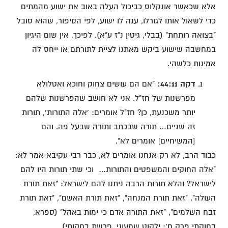
אלא שכאשר אונקלוס כביכול העלה באוב את ישוע מהמתים
כדי לשאול אותו לגורלו, ענה לו ישוע, לפי הסיפור, שהוא סובל
"בצואה רותחת" (בבלי, גיטין נ"ז ע"א). לפיכך, אין שום היגיון
במחשבה שישוע ביקש מאתנו לציית לתורתם או ייחס לה
אמינות כלשהי.
דקה 44:11:
"אם הם עושים צחוק וחוכא ואטלולא
מפרשנות של חז"ל. אני לא חושב שהפרשנות שלהם
יותר משכנעת, כן? חז"ל אומרים: 'אלה התורות', תורות
זה שניים… תורה שבכתב ותורה שבעל פה. והם
[המשיחיים] אומרים לא".
כבוד הרב, לא רק אנחנו אומרים לא, כבר רבי עקיבא אמר לא:
"אלה החוקים והמשפטים והתורות… וכי שתי תורות היו להם
לישראל? והלא תורות הרבה ניתנו להם לישראל: "זאת תורת
העולה", "זאת תורת המנחה", "זאת תורת האשם", "זאת תורת
זבח השלמים", "זאת התורה אדם כי ימות באהל" (ספרא,
בחוקתי פרק ח'; ילקוט שמעוני, פרשת בחקותי).