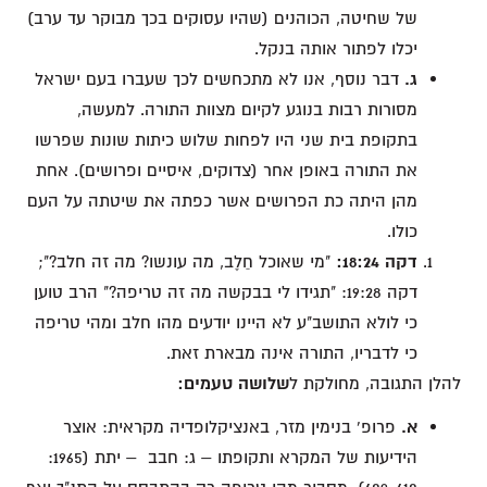
של שחיטה, הכוהנים (שהיו עסוקים בכך מבוקר עד ערב)
יכלו לפתור אותה בנקל.
ג.
דבר נוסף, אנו לא מתכחשים לכך שעברו בעם ישראל
מסורות רבות בנוגע לקיום מצוות התורה. למעשה,
בתקופת בית שני היו לפחות שלוש כיתות שונות שפרשו
את התורה באופן אחר (צדוקים, איסיים ופרושים). אחת
מהן היתה כת הפרושים אשר כפתה את שיטתה על העם
כולו.
דקה 18:24:
"מי שאוכל חֵלֶב, מה עונשו? מה זה חלב?";
דקה 19:28: "תגידו לי בבקשה מה זה טריפה?" הרב טוען
כי לולא התושב"ע לא היינו יודעים מהו חלב ומהי טריפה
כי לדבריו, התורה אינה מבארת זאת.
להלן התגובה, מחולקת ל
שלושה טעמים:
א.
פרופ' בנימין מזר, באנציקלופדיה מקראית: אוצר
הידיעות של המקרא ותקופתו – ג: חבב – יתת (1965: