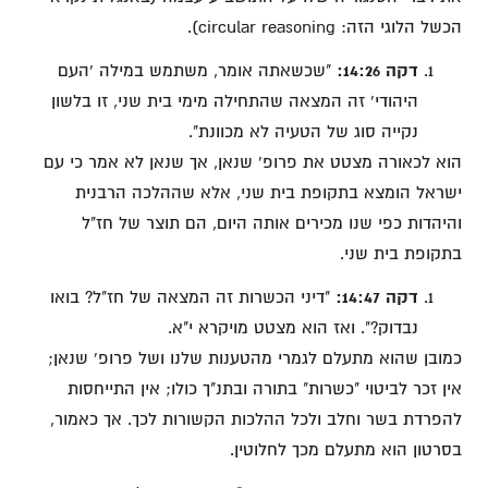
הכשל הלוגי הזה: circular reasoning).
דקה 14:26:
"שכשאתה אומר, משתמש במילה 'העם
היהודי' זה המצאה שהתחילה מימי בית שני, זו בלשון
נקייה סוג של הטעיה לא מכוונת".
הוא לכאורה מצטט את פרופ' שנאן, אך שנאן לא אמר כי עם
ישראל הומצא בתקופת בית שני, אלא שההלכה הרבנית
והיהדות כפי שנו מכירים אותה היום, הם תוצר של חז"ל
בתקופת בית שני.
דקה 14:47:
"דיני הכשרות זה המצאה של חז"ל? בואו
נבדוק?". ואז הוא מצטט מויקרא י"א.
כמובן שהוא מתעלם לגמרי מהטענות שלנו ושל פרופ' שנאן;
אין זכר לביטוי "כשרות" בתורה ובתנ"ך כולו; אין התייחסות
להפרדת בשר וחלב ולכל ההלכות הקשורות לכך. אך כאמור,
בסרטון הוא מתעלם מכך לחלוטין.