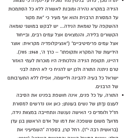
יתרה מכך, פרופ' בנימין מזר מוכיח על-נקלה כי מצוות
הנידה במקרא נהירה ומובנת לאשורה ללא כל הסתמכות
על המסורת הרבנית והוא אף מעיר כי "את מקור
ההשקפה על טומאת הנידה… יש לבקש במושגי טומאה
הקשורים בלידה, והנמצאים אצל עמים רבים, ובייחוד
אצל עמים פרימיטיביים" ("אנציקלופדיה מקראית: אוצר
הידיעות של המקרא ותקופתו" – כרך ה', 1968: 785).
דהיינו, תקופת הנידה והלכותיה היו מוכרות לעמי האזור
טרם ניתנה התורה ולכן יש להניח כי לא היתה לבני
ישראל כל בעיה להבינה וליישמה, אפילו ללא התערבותם
של הרבנים.
התורה, על כל פנים, אינה חושפת בפנינו את הסיבה
לעצם נִדָתן של נשים בעונתן; כאן אנו נדרשים למסורת
חז"ל ולומדים כי האישה נענשה ונתחייבה במצוות נידה,
מדוע? משום ששפכה את דמו של אדם הראשון בגן עדן
(בראשית רבה י"ז). רחל קרן, בספרה "השמיעיני את