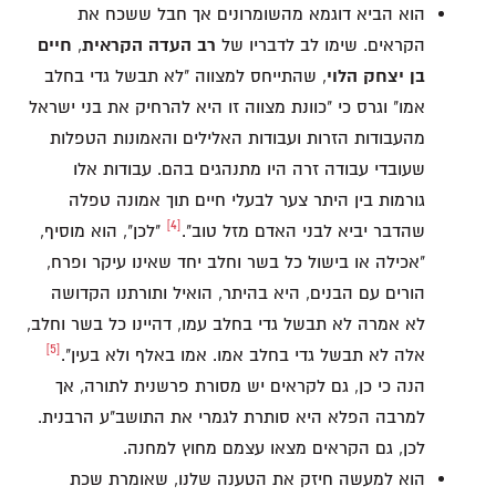
הוא הביא דוגמא מהשומרונים אך חבל ששכח את
הקראים. שימו לב לדבריו של
רב העדה הקראית
,
חיים
בן יצחק הלוי
, שהתייחס למצווה "לא תבשל גדי בחלב
אמו" וגרס כי "כוונת מצווה זו היא להרחיק את בני ישראל
מהעבודות הזרות ועבודות האלילים והאמונות הטפלות
שעובדי עבודה זרה היו מתנהגים בהם. עבודות אלו
גורמות בין היתר צער לבעלי חיים תוך אמונה טפלה
[4]
שהדבר יביא לבני האדם מזל טוב".
"לכן", הוא מוסיף,
"אכילה או בישול כל בשר וחלב יחד שאינו עיקר ופרח,
הורים עם הבנים, היא בהיתר, הואיל ותורתנו הקדושה
לא אמרה לא תבשל גדי בחלב עמו, דהיינו כל בשר וחלב,
[5]
אלה לא תבשל גדי בחלב אמו. אמו באלף ולא בעין".
הנה כי כן, גם לקראים יש מסורת פרשנית לתורה, אך
למרבה הפלא היא סותרת לגמרי את התושב"ע הרבנית.
לכן, גם הקראים מצאו עצמם מחוץ למחנה.
הוא למעשה חיזק את הטענה שלנו, שאומרת שכת