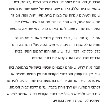
הרבנים, הוא שכח לומר לנו לאיזה פלג לציית (כלומר, בית
שמאי או בית הלל), כי הם ייצגו בימיו של ישוע שתי פרשנויות
שונות ולעיתים נוגדות של מצוות ברית סיני. זאת ועוד, אם זה
מה שהוא אמר, הוא סתר ישירות את הנביאים ואפילו את
העקרונות שהוא עצמו לימד באותו פרק, כפי שנראה בהמשך.
אם כן, על מה ישוע דיבר בפסוק הזה? האם "כיסא משה"
מתייחס לסמכות הרבנים, כפי שיש הטוענים? התשובה הינה
כלל וכלל לא! דבריו של ישוע התייחסו למקום הפיזי בבית
הכנסת שבו היה נהוג לקרוא את כתבי הקודש.
הבה נניח לרגע שאנחנו נמצאים עכשיו בישראל בתקופת בית
שני. אין לנו עותק של כתבי הקודש וגם אין חנויות ספרים או
אינטרנט. כיצד אנחנו, יהודים בתקופת בית שני, יכולים להיחשף
לכתבי הקודש? יש דרך אחת בלבד: עלינו ללכת לבית הכנסת.
שם קראו מ"כיסא משה" את כתבי הקודש בקול. אפשר למצוא
תימוכין לפרשנות הזאת בכורזין.