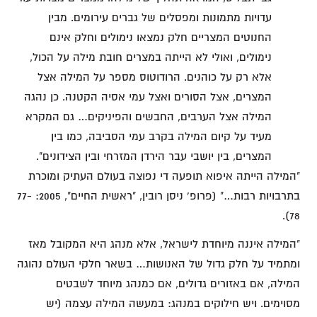
עדויות מתמונות ומפסלים של גברים עירומים. מבין
החנוטים המצריים חלק נמצאו נימולים וחלק אינם
נימולים, ואולי לא הייתה במצרים חובת מילה על הכול,
אלא רק על כוהנים. הרודוטוס מספר על המילה אצל
המצרים, אצל הסורים ואצל עמי אסיה הקטנה. כן נהגה
המילה אצל הערבים, החבשים והפיניקים… גם המקרא
מעיד על קיום המילה בקרב עמי הסביבה, כמו בין
המצרים, בין יושבי עבר הירדן המזרחי ובין הצידונים".
"המילה הייתה איפוא תופעה די נפוצה בעולם העתיק ומוכרת
בתרבויות רבות…" (פרופ' ניסן רובין, "ראשית החיים", 2005: 77-
78).
"המילה איננה מיוחדת לישראל, אלא מנהג היא המקובל מאז
ומתמיד על חלק גדול של האנושות… בשאר חלקי העולם נהוגה
המילה, אם באזורים גדולים, אם כמנהג מיוחד לשבטים
מסוימים. ויש חילוקים במנהג: במעשה המילה עצמה (יש