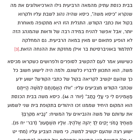
בבית כנסת עתיק מהמאה הרביעית גילו הארכיאולוגים את מה
שנקרא "כיסא משה", כיסא שהיה נהוג לשבת עליו ולקרוא
בקול את כתבי הקודש. התגלית הזו היא מתקופה מאוחרת
יותר, אבל אפשר להניח במידה רבה של ודאות שהמנהג הזה
לא הופיע פתאום יש מאין במאה הרביעית. גם המחלקה
לתלמוד באוניברסיטת בר אילן מחזקת את ההנחה הזאת.
[3]
כשישוע אמר לעם להקשיב לסופרים ולפרושים כשקראו מכיסא
משה, הוא התכוון לדבריו כלשונם. ולמה היה לישוע חשוב כל
כך שהעם יקשיב לקריאה בקול של כתבי הקודש? ישוע ידע
שכתבי הקודש מצביעים עליו: "אִלּוּ הֶאֱמַנְתֶּם לְמֹשֶׁה הֱיִיתֶם
מַאֲמִינִים לִי כִּי עָלַי כָּתַב" (יוח' ה 46). כיסא משה בבית הכנסת
הוא המקום היחיד שממנו זכו היהודים בתקופת בית שני לשמוע
את עדותם של משה והנביאים על המשיח: "נָבִיא מִקִּרְבְּךָ
מֵאַחֶיךָ כָּמֹנִי יָקִים לְךָ יְהוָה אֱלֹהֶיךָ. אֵלָיו תִּשְׁמָעוּן" (דבר' יח 15).
ישוע רצה שהעם יקשיב למשה, כי משה הצביע עליו (מתי יט