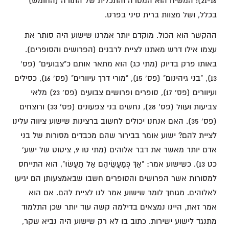
21-16)! המשיח הוא המטרה והתכלית של התורה (החומש)
בכלל, ושל מצוות ברית סיני בפרט.
ההקשר הוא הכול. מוקדם יותר אמרנו שישוע היה סותר את
עצמו אילו דרש מאתנו לציית לרבנים (הפרושים והסופרים).
באותו פרק בדיוק (מתי כג) הוא מתאר אותם כ"צבועים" (פס'
13), "בני גיהינום" (פס' 15), "מורי דרך עיוורים" (פס' 16), כסילים
ועיוורים (פס' 17), סופרים ופרושים צבועים (פס' 23) מלאי
צביעות ועוול (פס' 28), נחשים בני צפעונים (פס' 33) ורוצחים
(פס' 35). האם אנחנו יכולים לחשוב ברצינות שישוע ציווה עלינו
לציית להם? ישוע אומר בבירור שהם מכבדים מסורות של בני
אדם יותר מאשר את דבר אלוהים (מתי טו 9, ציטוט של ישע'
כט 13). כשישוע אמר: "אַךְ כְּמַעֲשֵׂיהֶם אַל תַּעֲשׂוּ", הוא התייחס
למסורות אשר הפרושים והסופרים חשבו שבאמצעותן הם יגיעו
לאלוהים. מגוחך לומר שישוע אמר לנו לציית להם. אם הוא
אמר זאת, היינו נמצאים בדילמה קשה עוד יותר שכן התלמוד
מתנגד לישוע ישירות. כתוב בו לא רק שישוע היה נביא שקר,