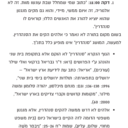
דקה 11:00:
"כתוב שמי שמחלל שבת עונשו מוות. זה לא
אלגוריה, זה איום ממשי, מיידי, והוא גם מקים מנגנון
שהוא יוציא להורג את האנשים הללו; קוראים לו
סנהדרין".
בשום מקום בתורה לא נאמר כי אלהים הקים את הסנהדרין.
למעשה, המושג "סנהדרין" אינו מופיע כלל בתנ"ך.
הגוף הנקרא "סנהדרין" לא הוקם אלא בתקופת בית שני
והונהג ע"י הפרושים (ראו: ד"ר גבריאל ברקאי ואלי שילר
(עורכים), "אריאל: כתב עת לידיעת ארץ ישראל" –
ירושלים בתפארתה: תולדות ירושלים בימי בית שני",
1996: 136-138; וגם: מנחם מיכלסון, יהודה סלומון ומשה
מילנר, "מקומות קדושים וקברי צדיקים בארץ ישראל",
2000: 60).
אלהים לא דרש ממשה להקים סנהדרין, אלא מנגנון
משפטי הדומה לזה הקיים בישראל כיום (בית משפט
מחוזי, שלום, עליון), שמות י"ח 25-26: "וַיִּבְחַר מֹשֶׁה