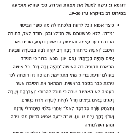
דוגמא 1: ניקח למשל את מצוות הנידה, כפי שהיא מופיעה
בפירוט רב בויקרא ט"ו 19-30.
כיצד אפוא נוכל לדעת מלכתחילה מה פשר הביטוי
"נידה", ללא פרשנותם של חז"ל? ובכן, תודה לאל, התורה
מדברת בעד עצמה והפסוק הראשון בקטע מוכיח זאת
היטב: "וְאִשָּׁה כִּי־תִהְיֶה זָבָה דָּם יִהְיֶה זֹבָהּ בִּבְשָׂרָהּ שִׁבְעַת
יָמִים תִּהְיֶה בְנִדָּתָהּ" (פס' 19). מכאן ברור כי הנידה
מתארת תקופה בה האישה "תִהְיֶה זָבָה דָּם". כל אישה
בעולם יודעת בדיוק מתי מתקיימת תקופה זו והוכחה לכך
ניתנת כבר בספר בראשית, המתאר את הסיבה אשר
בעטיה לא האמינה שרה כי תוכל להרות: "וְאַבְרָהָם וְשָׂרָה
זְקֵנִים בָּאִים בַּיָּמִים חָדַל לִהְיוֹת לְשָׂרָה אֹרַח כַּנָּשִׁים.
וַתִּצְחַק שָׂרָה בְּקִרְבָּהּ לֵאמֹר אַחֲרֵי בְלֹתִי הָיְתָה־לִּי עֶדְנָה
וַאדֹנִי זָקֵן" (י"ח 11-12). שרה ידעה אפוא בדיוק מהי נידה
ומהן השלכותיה.