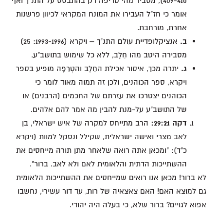
409-410), מסביר מהי טריפה רק בהתבסס על התנ"ך ואף
אומר כי חז"ל העבירו את המונח המקראי לכיוון פרשנות
אחרת, מורחבת.
ב.
אנציקלופדיית עולם התנ"ך – ויקרא (1993-1996: 25)
מסבירה היטב מהו חֵלֶב, ללא כל שימוש בתושב"ע.
ג.
יתרה מכך, איסור אכילת החֵלֶב והטְרֵפָה מופיע בספר
ויקרא, ספר הכוהנים, ולכן זה תמוה מאוד לומר כי
הכוהנים יצטרכו את עזרתם של החכמים (הרבנים) או
של התושב"ע על-מנת להבין מה אמר להם אלהים.
דקה 29:21:
הרב מתייחס למקרה של איש ישראלי, בן
לאב מצרי ואישה ישראלית, שקילל ונסקל למוות (ויקרא
כ"ד): "ומכאן אתה רואה שלאחר מתן תורה מייחסים את
ההשתייכות הדתית והלאומית לאם ולא לאב. ברור".
לא ברור! מכאן אנו רואים שמייחסים את ההשתייכות הלאומית
גם למוצא האם! האם צאצאיה של רות, עד דור עשירי, נחשבו
אפוא לגויים? ברור שלא, כי בעלה היה יהודי.