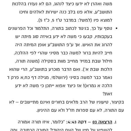
משה ואהרן לא ידעו כיצד לנהוג, הם לא נעזרו בהלכות
התושב"ע, אלא פנו בלב כנה ישירות לאלהים וחיכו
למוצא פיו (למשל: במדבר ט"ז 5, כ"ז 5).
נוסף על כך, בניגוד לכתוב בתורה, התלמוד וכל הפרשנים
בעקבותיו, קבעו כי משה לא ידע באיזה סוג מיתה יש
להרוג את האיש. אך ע"פ התושב"ע אופן המיתה היה
חייב להיות ברור למשה כבר מסיני שהרי לפי ההלכה,
חילול שבת במזיד מחייב מוות בסקילה (משנה תורה,
הלכות שבת א'). ואם הדבר מוכרע בתושב"ע, הרי שהוא
נאמר כבר למשה בסיני (ירושלמי, מגילה דף כח,א פרק ד
הלכה א גמרא)! אז כיצד אפוא ייתכן כי משה לא ידע
זאת?
בקיצור, טיעוניו של הרב מלאים בחורים ואינם מתיישבים – לא
עם התורה, לא עם ספרות חז"ל ולא עם ההיגיון.
הרצאה 03
– דקה 4:43:
"כלומר, איזו תורה אמורה
להשפיע על חייו של העם היהודי? התורה הכתובה. ומה