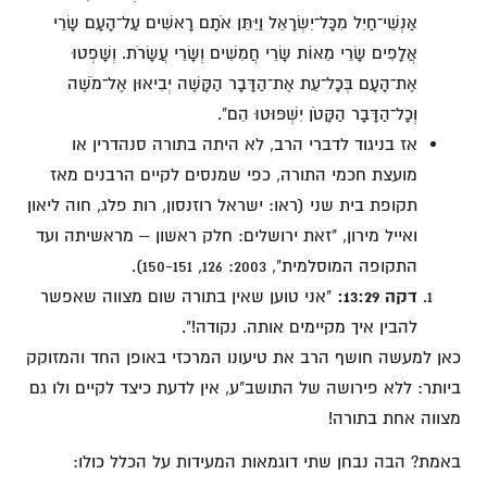
אַנְשֵׁי־חַיִל מִכָּל־יִשְׂרָאֵל וַיִּתֵּן אֹתָם רָאשִׁים עַל־הָעָם שָׂרֵי
אֲלָפִים שָׂרֵי מֵאוֹת שָׂרֵי חֲמִשִּׁים וְשָׂרֵי עֲשָׂרֹת. וְשָׁפְטוּ
אֶת־הָעָם בְּכָל־עֵת אֶת־הַדָּבָר הַקָּשֶׁה יְבִיאוּן אֶל־מֹשֶׁה
וְכָל־הַדָּבָר הַקָּטֹן יִשְׁפּוּטוּ הֵם".
אז בניגוד לדברי הרב, לא היתה בתורה סנהדרין או
מועצת חכמי התורה, כפי שמנסים לקיים הרבנים מאז
תקופת בית שני (ראו: ישראל רוזנסון, רות פלג, חוה ליאון
ואייל מירון, "זאת ירושלים: חלק ראשון – מראשיתה ועד
התקופה המוסלמית", 2003: 126, 150-151).
דקה 13:29:
"אני טוען שאין בתורה שום מצווה שאפשר
להבין איך מקיימים אותה. נקודה!".
כאן למעשה חושף הרב את טיעונו המרכזי באופן החד והמזוקק
ביותר: ללא פירושה של התושב"ע, אין לדעת כיצד לקיים ולו גם
מצווה אחת בתורה!
באמת? הבה נבחן שתי דוגמאות המעידות על הכלל כולו: