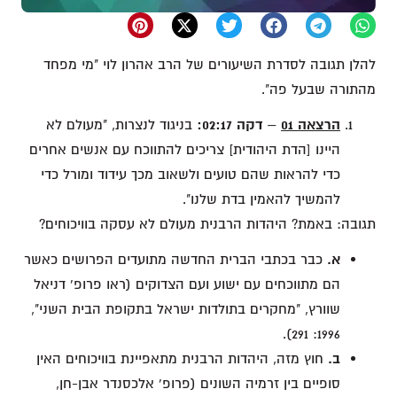
להלן תגובה לסדרת השיעורים של הרב אהרון לוי "מי מפחד
מהתורה שבעל פה".
הרצאה 01
–
דקה 02:17:
בניגוד לנצרות, "מעולם לא
היינו [הדת היהודית] צריכים להתווכח עם אנשים אחרים
כדי להראות שהם טועים ולשאוב מכך עידוד ומורל כדי
להמשיך להאמין בדת שלנו".
תגובה: באמת? היהדות הרבנית מעולם לא עסקה בוויכוחים?
א.
כבר בכתבי הברית החדשה מתועדים הפרושים כאשר
הם מתווכחים עם ישוע ועם הצדוקים (ראו פרופ' דניאל
שוורץ, "מחקרים בתולדות ישראל בתקופת הבית השני",
1996: 291).
ב.
חוץ מזה, היהדות הרבנית מתאפיינת בוויכוחים האין
סופיים בין זרמיה השונים (פרופ' אלכסנדר אבן-חן,