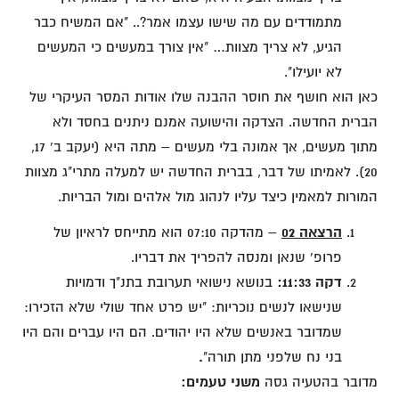
מתמודדים עם מה שישו עצמו אמר?.. "אם המשיח כבר
הגיע, לא צריך מצוות… "אין צורך במעשים כי המעשים
לא יועילו".
כאן הוא חושף את חוסר ההבנה שלו אודות המסר העיקרי של
הברית החדשה. הצדקה והישועה אמנם ניתנים בחסד ולא
מתוך מעשים, אך אמונה בלי מעשים – מתה היא (יעקב ב' 17,
20). לאמיתו של דבר, בברית החדשה יש למעלה מתרי"ג מצוות
המורות למאמין כיצד עליו לנהוג מול אלהים ומול הבריות.
הרצאה 02
– מהדקה 07:10 הוא מתייחס לראיון של
פרופ' שנאן ומנסה להפריך את דבריו.
דקה 11:33:
בנושא נישואי תערובת בתנ"ך ודמויות
שנישאו לנשים נוכריות: "יש פרט אחד שולי שלא הזכירו:
שמדובר באנשים שלא היו יהודים. הם היו עברים והם היו
בני נח שלפני מתן תורה"
.
מדובר בהטעיה גסה
משני טעמים: