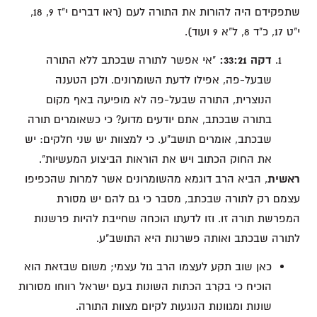
שתפקידם היה להורות את התורה לעם (ראו דברים י"ז 9, 18,
י"ט 17, כ"ד 8, ל"א 9 ועוד).
דקה 33:21:
"אי אפשר לתורה שבכתב ללא התורה
שבעל-פה, אפילו לדעת השומרונים. ולכן הטענה
הנוצרית, התורה שבעל-פה לא מופיעה באף מקום
בתורה שבכתב, אתם יודעים מדוע? כי כשאומרים תורה
שבכתב, אומרים תושב"ע. כי למצוות יש שני חלקים: יש
את החוק הכתוב ויש את הוראות הביצוע המעשיות".
ראשית
, הביא הרב דוגמא מהשומרונים אשר למרות שהכפיפו
עצמם רק לתורה שבכתב, מסבר כי גם להם יש מסורת
המפרשת תורה זו. וזו לדעתו הוכחה שחייבת להיות פרשנות
לתורה שבכתב ואותה פשרנות היא התושב"ע.
כאן שוב תקע לעצמו הרב גול עצמי; משום שבזאת הוא
הוכיח כי בקרב הכתות השונות בעם ישראל רווחו מסורות
שונות ומגוונות הנוגעות לקיום מצוות התורה.