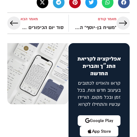
מאמר קודם
מאמר הבא
"משיח בן-יוסף" הוא ישוע (מקבילות ספרותיות "מעשה אבות סימן לבנים")
סוד יום הכיפורים שהרבנים מפחדים שעם ישראל יגלה
אפליקציה לקריאת
התנ״ך והברית
החדשה
קראו והאזינו לכתובים
בעיצוב חדש ונוח, בכל
זמן ובכל מקום. הורידו
עכשיו והתחילו לקרוא
Google Play
App Store