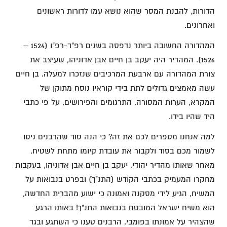
הדורות, להבנת המסר שהוא נושא עמו לדורות ראשונים
ואחרונים.
המהדורה החשובה ביותר נדפסה בשנים רפ"ד-רפ"ו (1524 –
1526). המהדיר היה יעקב בן חיים אבן אדוניהו, שעיצב את
צורת המהדורה עם ארבעת המרכיבים שנזכרו למעלה. בן חיים
עשה מאמצים גדולים לתת בידי קוראיו נוסח מתוקן של
המקרא, הערות המסורה, התרגומים והפירושים, על פי כתבי
היד שהיו בידו.
למה אנחנו מספרים לכם את זה? כי הנה סוד שהרבנים ניסו
לשמור מכם בסוד ולקבור את עובדת קיומו מתחת לשטיח.
מאחר שאותו מהדיר יהודי, יעקב בן חיים אבן אדוניהו, בעקבות
מחקרו המעמיק בכתבי הקודש (התנ"ך) ובפרט בנבואות על
המשיח, הגיע לידי מסקנה ואמונה כי ישוע מהברית החדשה,
הוא משיח ישראל המובטח בנבואות התנ"ך! באותו הרגע
שהצהיר על אמונתו בפומבי, הרבנים טענו כי השתגע ובגד