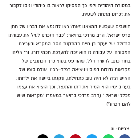
במסורת היהודית ולפי כך הפסיקו לראות בו כיהודי וניסו לקבור
את זכרונו מתחת לשטיח.
חושבים שעכשיו המצאנו זאת? ראו לדוגמא את דבריו של חתן
פרס ישראל, הרב מרדכי ברויאר: "כבר הזכרנו לעיל את עבודתו
הגדולה של יעקב בן חיים בהתקנת נוסח המקרא ובעריכת
המסורה. על עבודה זו הוא זכה להערכת חכמי דורו; ור' אליהו
בחור כתב לו שיר הלל, שהודפס בסוף כרך הכתובים של
מקראות גדולות דפוס ויניציאה רפ"ד–רפ"ו. אולם סופו של
האיש הזה לא היה טוב כתחילתו, וזקנתו ביישה את ילדותו:
בערוב ימיו הוא המיר את דתו והתנצר, וכך הוציא את עצמו
מכלל ישראל." (הרב מרדכי ברויאר במאמרו "מקראות שיש
להם הכרע")
צפיות:
31