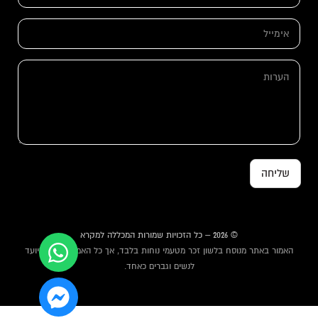
*
א
י
מ
*
י
ה
ש
י
ע
ם
ל
ר
ה
*
ו
ע
ת
ר
ו
ת
שליחה
© 2026 – כל הזכויות שמורות המכללה למקרא
האמור באתר מנוסח בלשון זכר מטעמי נוחות בלבד, אך כל האמור באתר מיועד
לנשים וגברים כאחד.