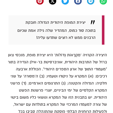
יצירת המופת היהודית הגדולה חובקת
בתוכה סוד כמוס, המהדיר שלה גילה אמת שכיום
הרבנים ממש לא רוצים שתדעו עליה!
היצירה הקרויה 'מִקְרָאוֹת גְּדוֹלוֹת' היא יצירת מופת, מנכסי צאן
ברזל של התרבות היהודית, אוניברסיטת בר-אילן הגדירה בתור
"מעמודי התווך של ארון הספרים היהודי". הכוללת ארבעה
רכיבים: (א) המקרא על ניקודו וטעמיו; (ב) ה'מסורה' על שני
חלקיה: הגדולה והקטנה; (ג) התרגומים הארמיים; (ד) פרשני
המקרא הקלסיים של ימי הביניים, יוצרי פרשנות הפשט
היהודית. יש בתבנית הזו של המקרא ונושאי כליו משום ביטוי
של צורה למעמדו המרכזי של המקרא בתולדות עם ישראל,
ולפעילות הרוחנית הבלתי פוסקת שהתנהלה סביבו בכל