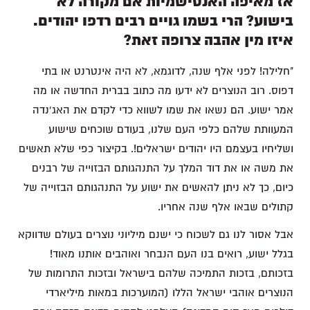
אז מאיפה האנטישמיות אם מקורה לא
בישוע? הרי בשמו גויים רבים רדפו יהודים.
איזו מין אהבה צרופה זאת?
"חלילה! לפני אלף שנה, לדוגמא, לא היה אינטרנט או בתי
דפוס. רוב הנוצרים לא ידעו מה כתוב בברית החדשה או מה
אמר ישוע. הם נשאו את שמו לשווא כדי לקדם את האג'נדה
המעוותת שלהם כלפי העם שלנו, בעודם שוכחים שישוע
ושליחיו בעצמם היו יהודים ישראלים!. בקיצור כפי שלא תאשים
את משה או את דוד המלך על התנהגותם הבזוייה של רבנים
כיום, כך לא ניתן להאשים את ישוע על התנהגותם הבזוייה של
קתולים שבאו אלף שנה אחריו.
אבל אסור לנו גם לשכוח כי ישנם מיליוני נוצרים בעולם שדווקא
בגלל ישוע, רואים בנו העם הנבחר ואוהבים אותנו מאוד!
בזכותם, בזכות התמיכה שלהם בישראל ובזכות התרומות של
הנוצרים אוהבי ישראל הללו (המוערכות במאות מיליארדי