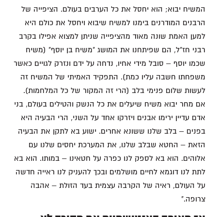
המשיח יבוא; הוא יחסל את כל הערבים בעולם. הציפייה של
הרבנים המודרנים בימנו למשיח שיבוא ויחסל את כולם היא
למען האמת שונה מאוד מהציפייה שניתן למצוא אפילו בקרב
רבני חז"ל, הם שפיתחנו את המושג "משיח בן יוסף" (משיח
שכמו יוסף – סובל מידי אחיו, נדחה על ידם ונזרק לגויים כאשר
משפחתו חשבה עליו כמת). התפקיד האמיתי של המשיח זה
לעשות שלום פנימי בלב (הרי זה המקור של כל המלחמות).
אם מחר יבוא משיח שיעלים את כל הנשק והטילים בעולם, בני
אדם עדיין ירימו אבנים ויזרקו אחד על השני, הרי הבעיה היא
בפנים – בלב שלנו ששונא אחרים. ישוע בא לתקן את הבעיה
הזאת – החטא שבלב שלנו, את המערכת יחסים שלנו עם
אלוהים. הוא בא לספק לנו כפרה על חטאינו – במותו. הוא בא
לתת לנו דוגמא לחיים מושלמים ובכך להעניק לנו ראייה חדשה
על העולם, ראיה של הקרבה עצמית בעד הזולת – אהבה
צרופה."