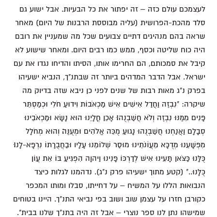
לעצמכם עולם כזה – זה יפתור את כל הבעיות. אבל ישוע גם
סלד מהכת-הפרושית (עליה מבוססת הרבנות של היום) מאחר
שראה בהם מנהיגים דתיים צבועים שכל מה שמעניין את רובם
היה כוח שליטה וכסף, ממש כמו רבים היום. ומאחר שישוע לא
קיבל את סמכותם, הם החרימו אותו, הסיתו והדיחו נגדו את עם
ישראל. אבל הדבר המדהים ביותר זה שבתנ"ך, הנביא ישעיהו
בפרק נ"ג מאות רבות של שנים לפני כן ניבא שזה בדיוק מה
שיקרה: "נִבְזֶה וַחֲדַל אִישִׁים אִישׁ מַכְאֹבוֹת וִידוּעַ חֹלִי וּכְמַסְתֵּר
פָּנִים מִמֶּנּוּ נִבְזֶה וְלֹא חֲשַׁבְנֻהוּ׃ אָכֵן חֳלָיֵנוּ הוּא נָשָׂא וּמַכְאֹבֵינוּ
סְבָלָם וַאֲנַחְנוּ חֲשַׁבְנֻהוּ נָגוּעַ מֻכֵּה אֱלֹהִים וּמְעֻנֶּה׃ וְהוּא מְחֹלָל
מִפְּשָׁעֵנוּ מְדֻכָּא מֵעֲו‍ֹנֹתֵינוּ מוּסַר שְׁלוֹמֵנוּ עָלָיו וּבַחֲבֻרָתוֹ נִרְפָּא-לָנוּ׃
כֻּלָּנוּ כַּצֹּאן תָּעִינוּ אִישׁ לְדַרְכּוֹ פָּנִינוּ וַיהוָה הִפְגִּיעַ בּוֹ אֵת עֲו‍ֹן
כֻּלָּנוּ.." (קטע מתוך ישעיהו פרק נ"ג). נדהמנו לגלות כיצד
הנבואות הללו על המשיח – על דחייתו, סבלו ומותו המכפר
כקורבן חזרו על עצמן שוב ושוב בפי נביאי התנ"ך. היינו בטוחים
שמישהו נתן לנו ספר נוצרי – אבל זה היה בתנ"ך שלנו בבית".