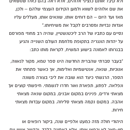
ולא קיבל אותם כנציגי אלוהים, אלא ראה בהם כאלו שנושאים
את שם אלוהים לשווא ולמען הקידום העצמי שלהם – ולכן,
מאז ועד היום – הם דוחים אותו, שונאים אותו, מעללים עליו
אגדות נבזיות ומסרבים לקבל את משיחיותו."
נסיים עם כתביו של הרב ליכטנשטיין, שהיה רב מחוזי מפורסם
על יהדות הונגריה בתקופת מלחמת העולם השנייה והגיע
בבגרותו לאמונה בישוע המשיח, לקראת מותו כתב:
"בעבר סברתי שהברית החדשה הינו ספר טמא, מקור לגאווה,
אנוכיות, שנאה, אנטישמיות ואלימות, אך כאשר פתחתי את
הספר, הרגשתי כיצד הוא שובה את ליבי בצורה משונה
ונפלאה. לפתע, תפארת ואור חדרו לנשמתי. חיפשתי קוצים אך
מצאתי ורדים, פנינים במקום אבנים, במקום שנאה מצאתי
אהבה. במקום נקמה מצאתי סליחה. במקום עבדות מצאתי
חירות.
היהודי חולה מזה כמעט אלפיים שנה, ביקור רופאים או
חיי-פאר לא ירפאו אותו, אלא באמונה בלבד, ובקשר אישי עם