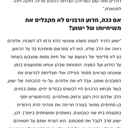
דולרים מאז קום המדינה) הצלחנו להקים מדינה חזקה ויפה
לתפארת."
אם ככה, מדוע הרבנים לא מקבלים את
משיחיותו של ישוע?
"ישוע הזכיר לעמנו משהו שאנשי הדת גרמו לנו לשכוח, אלוהים
רואה את הלב שלנו, הוא לא מתרשם מחתיכת בד על הראש,
גם לא מליפוף של רצועות עור של חיות מתות שנצבעו בשחור
על הזרוע ועל המצח. התנוחות שבהן אנחנו מתנועעים בזמן
שאנחנו קוראים מספר תפילה אולי מצליחות להרשים את
הסובבים אותנו, אבל לא את אלוהים. על-פי ההבחנה של ישוע,
בעוד מבחוץ הרבנים היו לבושים בבגדים יפים, עמוק בפנים,
הלב שלהם היה רקוב ורחוק מאלוהים. (ההיסטוריון יוסף
בן-מתיתיהו מתאר בצורה חריפה את מנהיגי הדת היהודית
בתקופת בית שני כצבועים, גאוותנים ומושחתים ביותר). לכן,
ישוע סרב לקבל את סמכותם. הוא הוכיח אותם על חטאיהם