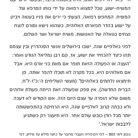
המשיח-ישוע, נוכל למצוא רפואה על ידי כוחו המרפא של
המשיח. המחפש רפואה, הצעתי כי ירים את פניו בענווה ויביט
על ישוע בהדר תפארתו האלוהית, כשהוא נישא ומורם לנצח
נצחים כגואלה של האנושות, משיח ישראל ושר השלום.
לפני כאלפיים שנה, ישבו בירושלים אנשי הסנהדרין ובין עצמם
תהו כיצד להכחיד את ישוע. אז, קם רבן גמליאל הנודע ואמר:
"העצה או הפעולה הזאת תופר אם מאת בני אדם היא. אבל
אם מאלוהים היא, בכל מקרה לא תוכלו להפר אותה, פן
תימצאו נלחמים באלוהים!" (מעשי השליחים ה':כ"ז-ל"ח,
הברית החדשה). אין ספק שפעולה זאת הייתה פעולת אלוהים
משום שלא הופרה עד עצם היום הזה. אש הקודש לא דעכה
ולא כבתה קרוב לאלפיים שנה, היא הרחיקה בהתפשטותה
יותר מכל רודן כובש עולם אחר. היא תיעצר רק כשתגיע
ללבבות ישראל."
1.נכון ליוני 2015 – לפי ויקיפדיה העברי מדובר על כחצי מיליון עד מיליון. לפי