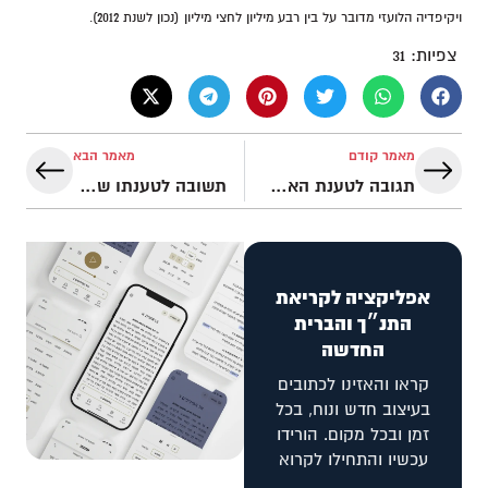
ויקיפדיה הלועזי מדובר על בין רבע מיליון לחצי מיליון (נכון לשנת 2012).
צפיות:
31
מאמר קודם
מאמר הבא
תגובה לטענת הארגון החרדי 'יד לאחים' אודות הלידה הניסית של המשיח
תשובה לטענתו של הרב דוד ארצי
אפליקציה לקריאת
התנ״ך והברית
החדשה
קראו והאזינו לכתובים
בעיצוב חדש ונוח, בכל
זמן ובכל מקום. הורידו
עכשיו והתחילו לקרוא