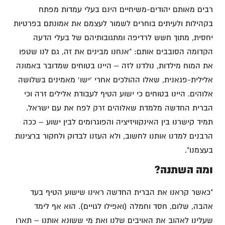
רבים מאותם יהודים-משיחיים הינם בעלי עמדות מפתח
בקהילות ולעיתים בוחרים לשמור לעצמם את אמונתם בפרטיות
יחסית, מתוך חשש לרדיפה ומתגובותיהם של בעלי הדעה
הקדומה הסובבים אותם: "אנחנו מבינים את זה, גם לנו שטפו
את המוח מילדות, נולדנו לזה – היינו בטוחים שמדובר באמונה
אלילית-פגאנית, שאלו ההולכים אחרי 'ישו' מאמינים בשלושה
אלוהים. היינו בטוחים כי ישוע הטיף לעבודת אלילים זרה וכי
הברית החדשה מלמדת שאלוהים זרק לפח את עם ישראל.
תמיד קישרנו בין האינקוויזיציה והפוגרומים לבין ישוע – ככה
הרבנים למדנו אותנו לחשוב, ולא העזנו לבדוק ולחקור ברצינות
בעצמנו".
ומה השתנה?
"כאשר קראנו את הברית החדשה ראינו שישוע הטיף בעד
אהבה, שלום, חסד וחמלה (ואפילו לגויים). הוא אף לימד
שעלינו לאהוב את האויבים שלנו ואת מי ששונא אותנו – תארו