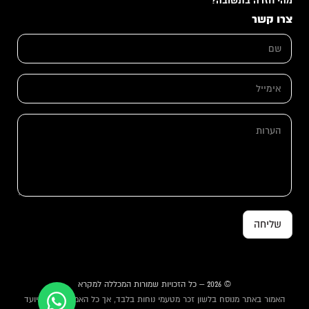
מהי חזרה בתשובה?
צרו קשר
ש
ם
*
א
א
י
י
מ
מ
י
י
י
ה
י
ל
ע
ל
ש
ר
*
ם
ו
א
ת
י
מ
י
י
ל
שליחה
© 2026 – כל הזכויות שמורות המכללה למקרא
האמור באתר מנוסח בלשון זכר מטעמי נוחות בלבד, אך כל האמור באתר מיועד