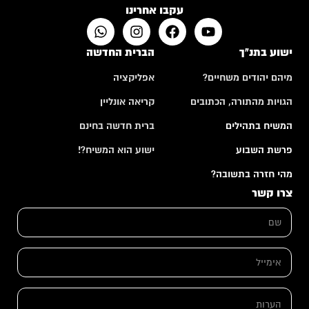
עקבו אחרינו
ישוע בתנ"ך
הברית החדשה
מיהם יהודים משחיים?
אפליקציה
הגויות מהתורה, הכתובים
קריאה אונליין
המשיח בתהילים
ברית חדשה בחינם
פרשת השבוע
ישוע הוא המשיח?!
מהי חזרה בתשובה?
צרו קשר
ש
ם
*
א
א
י
י
מ
מ
י
י
י
ה
י
ל
ע