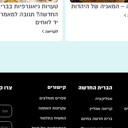
– המאגיה של היהדות
טעויות גיאוגרפיות בברי
החדשה? תגובה למאמר 
יד לאחים
לקריאה
הברית החדשה
קישורים
צרו ק
ספרים מומלצים
אפליקציה
ש
עקרונות האמונה
ם
קריאה אונליין
ם
*
המשיח בתלמוד
ברית חדשה בחינם
ש
א
ם