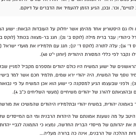
לגויים", וכו'. ובכן, הגיע הזמן להעמיד את הדברים על דיוקם.
לו גם היסטוריון אחד מהימן אשר יחלוק על העובדות הבאות: ישוע המש
מיד נוסף של המשיח, היה יהודי ירא שמים, תלמיד חכם אשר למד בישיב
(מעשי השליחים כ"ב 3); ולפני שבעצמו הגיע למסקנה כי ישוע הוא אכן המשיח על פי נב
ובהוצאתם להורג של יהודים משיחיים (מעשי השליחים כ"ב 4).
 באמונה יהודית, במשיח יהודי ובתלמידיו היהודים שהמשיכו את מורשתו
ן היטב על מה נשענת אמונתם של היהדות הרבנית ומי הם המייסדים ש
 את יהדותם של מייסדי הברית החדשה, נמצא כי התמונה לגביי יהדותם
הדות ההלכה של הרבנים, אינה כה ברורה מעליה…