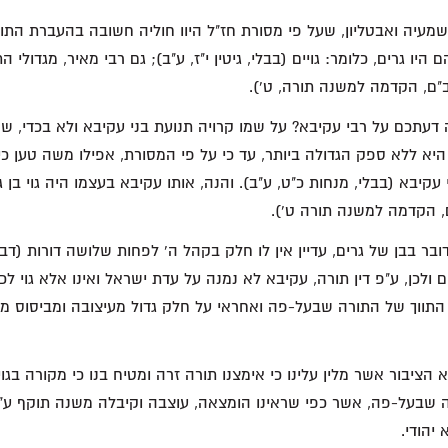
שמעיה ואבטליון, שעל פי מסורת חז"ל היוו חוליה חשובה בהעברת הת
היו גרים, כלומר: גויים (בבלי, גיטין י"ז, ע"ב); גם רבי מאיר, מגדולי 
ב"ם, הקדמה למשנה תורה, ט').
 דעתכם על רבי עקיבא? על שמו קרויה תנועת בני עקיבא ולא בכדי, ש
יא ללא ספק הגדולה ביותר, עד כי על פי המסורת, אפילו משה טען כי
עקיבא (בבלי, מנחות כ"ט, ע"ב). והנה, אותו עקיבא בעצמו היה גוי בן גו
, הקדמה למשנה תורה ט').
ובר בבן של גרים, עדיין אין לו חלק בקהל ה' לפחות שלושה דורות (דבר
 ולכן, ע"פ דין תורה, עקיבא לא נמנה על עדת ישראל ואינו אלא גוי לכל
 התווך של התורה שבעל-פה ואחראי על חלק גדול מעיצובה ומביסוס מ
 הציבור אשר מלין עלינו כי אימצנו תורה זרה ומטיח בנו כי מקורה בגויי
 שבעל-פה, אשר כפי שראינו הומצאה, עוצבה וקיבלה משנה תוקף ע"י ג
יהודי.