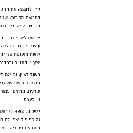
קחו לדוגמא את הזוג 
במרוצת הדורות: שניהם 
גוי כשר למהדרין (רמ
אך אם לא די בכך, מה
עיצוב מסורת ההלכה ה
להיות מוענקת על רבי 
יוסף שהתגייר (רמב"ם
חשוב לציין, גם אם מד
נחשב דור שני של גרים
תורנית. מדהים; עמוד
גוי בעצמו!
לסיכום, נמצא כי דווקא
זה כפוף בעצמו לתורה
היום את גיבוריה… ולא 