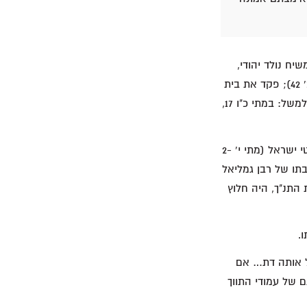
יח נולד יהודי,
להורים יהודים; הוא גדל כיהודי; עבר ברית מילה (לוקס ב' 21); חגג בר-מצווה בכותל (לוקס ב' 42); פקד את בית
הכנסת בקביעות (לוקס ד' 16); עלה לתורה (לוקס ד' 17); חגג עם תלמידיו את מועדי ישראל (למשל: במתי כ"ו 17,
זה לא הכל: תלמידיו הראשונים של ישוע המשיח היו כולם יהודים ומספרם מקביל למניין שבטי ישראל (מתי י' 2-
תו של רבן גמליאל
ואות התנ"ך, היה חלוץ
.
ל אותה דת… אם
 של עמודי התווך