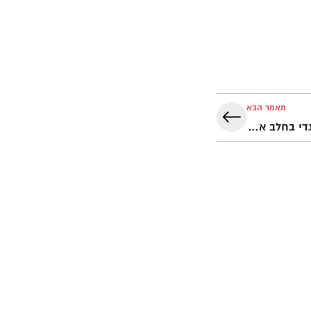
מאמר הבא
האם חָטָא אברהם? "לא תבשל גדי בחלב אמו"