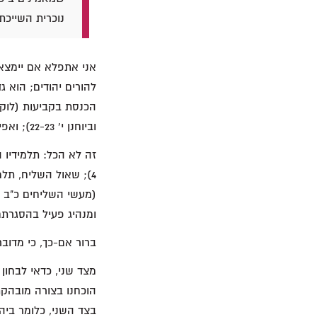
נוכרית השייכת 
אני אתפלא אם יימצא ו
וביוחנן י' 22-23); ואפילו נקבר לפי כללי המסורת היהודית (יוחנן י"ט 40).
4); שאול השליח, תל
ומנהיג פעיל בהסגרתם 
ברור אם-כך, כי מדובר
מצד שני, כדאי לבחו
הוכחנו בצורה מובהקת
בצד השני, כלומר בי