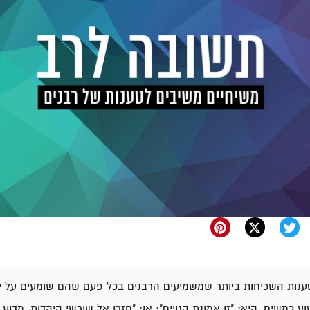
נות השכיחות ביותר שמשמיעים הרבנים בכל פעם שהם שומעים על יה
ע כמשיח, היא: "זו אמונת הגויים"; או: "חזרו אל שורשי היהדות, מדוע