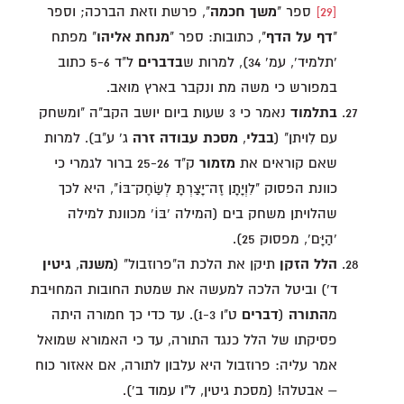
[29]
ספר "
משך חכמה
", פרשת וזאת הברכה; וספר
"
דף על הדף
", כתובות: ספר "
מנחת אליהו
" מפתח
'תלמיד', עמ' 34), למרות ש
בדברים
ל"ד 5-6 כתוב
במפורש כי משה מת ונקבר בארץ מואב.
בתלמוד
נאמר כי 3 שעות ביום יושב הקב"ה "ומשחק
עם לִויתן" (
בבלי
,
מסכת עבודה
זרה
ג' ע"ב). למרות
שאם קוראים את
מזמור
ק"ד 25-26 ברור לגמרי כי
כוונת הפסוק "לִוְיָתָן זֶה־יָצַרְתָּ לְשַׂחֶק־בּוֹ", היא לכך
שהלויתן משחק בים (המילה 'בּוֹ' מכוונת למילה
'הַיָּם', מפסוק 25).
הלל הזקן
תיקן את הלכת ה"פרוזבול" (
משנה
,
גיטין
ד') וביטל הלכה למעשה את שמטת החובות המחוּיבת
מ
התורה
(
דברים
ט"ו 1-3). עד כדי כך חמורה היתה
פסיקתו של הלל כנגד התורה, עד כי האמורא שמואל
אמר עליה: פרוזבול היא עלבון לתורה, אם אאזור כוח
– אבטלה! (מסכת גיטין, ל"ו עמוד ב').