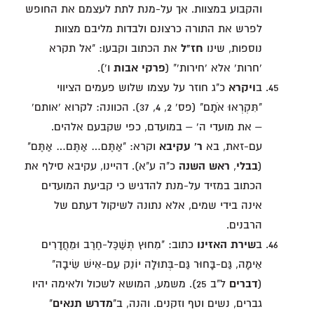
והקבוע במצוות. אך על-מנת לתת לעצמם את החופש
לפרש את התורה כרצונם ולבדות מליבם מצוות
נוספות, שינו
חז"ל
את הכתוב וקבעו: "אל תקרא
'חרות' אלא 'חירות'" (
פרקי אבות
ו').
ב
ויקרא
כ"ג חוזר על עצמו שלוש פעמים הציווי
"תִּקְרְאוּ אֹתָם" (פס' 2, 4, 37). הכוונה: לקרוא 'אותם'
– את מועדי ה' – במועדם, כפי שקבעם אלהים.
עם-זאת, בא
ר' עקיבא
וקרא: "אַתֶּם… אַתֶּם… אַתֶּם"
(
בבלי
,
ראש השנה
כ"ה ע"א). דהיינו, עקיבא סילף את
הכתוב במזיד על-מנת להדגיש כי קביעת המועדים
אינה בידי שמים, אלא נתונה לשיקול דעתם של
הרבנים.
ב
שירת האזינו
כתוב: "מִחוּץ תְּשַׁכֶּל-חֶרֶב וּמֵחֲדָרִים
אֵימָה, גַּם-בָּחוּר גַּם-בְּתוּלָה יוֹנֵק עִם-אִישׁ שֵׂיבָה"
(
דברים
ל"ב 25). משמע, המושא לשכול ולאימה יהיו
גברים, נשים וטף וזקנים. והנה, ב"
מדרש תנאים
"