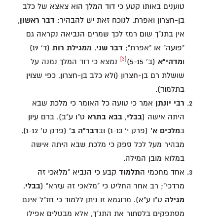
טוענים באותו קטע כי דוד המלך הוא צאצא של כלב
בן-חצרון ואפרת. לנוכח זאת יש להבהיר:
דבר ראשון
,
אין בתנ"ך שום רמז לכך שמרים הנביאה נקראה גם
"פועה" או "אפרת";
דבר שני
, מ
מגילת רות
(ד' 19)
[3]
ו
מדהי"א
(ב' 5-15)
נמצא כי דוד המלך נמנה על
שושלת רם בן-חצרון (ולא כלב בן-חצרון, כפי שצוין
בתלמוד).
רבי יונתן
אמר כי טועה כל האומר כי מלכת שבא
היתה אישה (
בבלי
,
בבא בתרא
ט"ו ע"ב). ברם עִיון
ב
מלכים א'
(פרק י' 1-13) וב
דבר"ה ב'
(פרק ט' 1-12),
מבהיר מעל לכל ספק כי מלכת שבא היתה אישה
במלוא מובן המילה.
אחד מחכמי ה
תלמוד
קבע כי הנביא "מלאכי זה
מרדכי"; רב אחר החליט כי "מלאכי זה עזרא" (
בבלי
,
מגילה
ט"ו ע"א). מדוגמא זו ניתן ללמוד כי חז"ל אינם
מסתפקים בלסתור את התנ"ך, אלא מבטלים אפילו