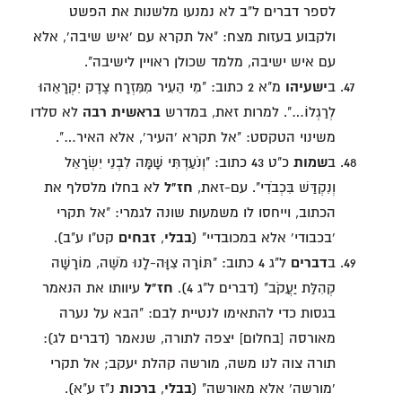
לספר דברים ל"ב לא נמנעו מלשנות את הפשט
ולקבוע בעזות מצח: "אל תקרא עם 'איש שיבה', אלא
עם איש ישיבה, מלמד שכולן ראויין לישיבה".
ב
ישעיהו
מ"א 2 כתוב: "מִי הֵעִיר מִמִּזְרָח צֶדֶק יִקְרָאֵהוּ
לְרַגְלוֹ…". למרות זאת, במדרש
בראשית רבה
לא סלדו
משינוי הטקסט: "אל תקרא 'העיר', אלא האיר…".
ב
שמות
כ"ט 43 כתוב: "וְנֹעַדְתִּי שָׁמָּה לִבְנֵי יִשְׂרָאֵל
וְנִקְדַּשׁ בִּכְבֹדִי". עם-זאת,
חז"ל
לא בחלו מלסלף את
הכתוב, וייחסו לו משמעות שונה לגמרי: "אל תקרי
'בכבודי' אלא במכובדיי" (
בבלי
,
זבחים
קט"ו ע"ב).
ב
דברים
ל"ג 4 כתוב: "תּוֹרָה צִוָּה-לָנוּ מֹשֶׁה, מוֹרָשָׁה
קְהִלַּת יַעֲקֹב" (דברים ל"ג 4).
חז"ל
עיוותו את הנאמר
בגסות כדי להתאימו לנטיית לִבם: "הבא על נערה
מאורסה [בחלום] יצפה לתורה, שנאמר (דברים לג):
תורה צוה לנו משה, מורשה קהלת יעקב; אל תקרי
'מורשה' אלא מאורשה" (
בבלי
,
ברכות
נ"ז ע"א).