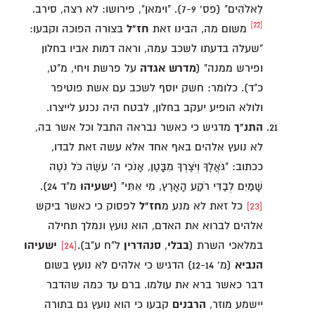
לֵאלֹהִים" (פס' 7-9). "וימאן", פירושו: לא רצה, סירב.
[22]
משום מה, הבינו זאת
חז"ל
בצורה הפוכה וקבעו:
"שעלה בדעתו לשכב עמה, וראה דמות אביו בחלון
ופירש ממנה" (
מדרש אגדה
על פרשת ויחי, מ"ט,
כ"ד). כלומר: חשק יוסף לשכב עם אשת פוטיפר
ולולא הופיע יעקב בחלון, לבטח היה נכנע לייצרו.
התנ"ך
מדגיש כי כאשר נבראה התבל וכל אשר בה,
לא נועץ אלהים באף אחד אלא עשה זאת לבדו,
ככתוב: "גֹּאֲלֶךָ וְיֹצֶרְךָ מִבָּטֶן, אָנֹכִי ה' עֹשֶׂה כֹּל נֹטֶה
שָׁמַיִם לְבַדִּי רֹקַע הָאָרֶץ, מִי אִתִּי" (
ישעיהו
מ"ד 24).
[23]
כל זאת לא מנע מ
חז"ל
לפסוק כי כאשר ביקש
אלהים לברוא את האדם, הוא נועץ ונמלך תחילה
במלאכי השרת (
בבלי
,
סנהדרין
ל"ח ע"ב).
[24]
ישעיהו
הנביא
(מ' 12-14) הדגיש כי אלהים לא נועץ בשום
דבר כאשר ברא את עולמו. ברם עד כמה שהדבר
יישמע מוזר,
הרבנים
קבעו כי הוא נועץ גם בתורה