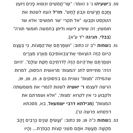
ב
ישעיהו
ג' 3 נאמר: "שַׂר־חֲמִשִּׁים וּנְשׂוּא פָנִים וְיוֹעֵץ
וַחֲכַם חֲרָשִׁים וּנְבוֹן לָחַשׁ".
חז"ל
העזו לשנות את
הטקסט וקבעו: "אל תקרי 'שר חמשים' אלא שר
חומשין; זה שיודע לישא וליתן בחמשה חומשי תורה"
(
בבלי
,
חגיגה
י"ד ע"א).
ב
שמות
י"ב 17 כתוב: "וּשְׁמַרְתֶּם אֶת־הַמַּצּוֹת, כִּי בְּעֶצֶם
הַיּוֹם הַזֶּה הוֹצֵאתִי אֶת־צִבְאוֹתֵיכֶם מֵאֶרֶץ מִצְרָיִם
וּשְׁמַרְתֶּם אֶת־הַיּוֹם הַזֶּה לְדֹרֹתֵיכֶם חֻקַּת עוֹלָם". 'היום
הזה' מתייחס לחג 'המצות' מראשית הפסוק. למרות
שהמילה "מצות" נשנית גם בפסוקים 8, 15, 20, 39,
הרשה לעצמו
ר' יאשיה
לשנות לגמרי את משמעותה
ולקבוע כי אין לקרוא 'מצות', "אלא ושמרתם את
המצוות" (
מכילתא דרבי ישמעאל
, בא, מסכתא
דפסחא פרשה ט').
ב
שמות
כ"ה 18, 20 כתוב: "וְעָשִׂיתָ שְׁנַיִם כְּרֻבִים זָהָב
מִקְשָׁה תַּעֲשֶׂה אֹתָם מִשְּׁנֵי קְצוֹת הַכַּפֹּרֶת… וְהָיוּ