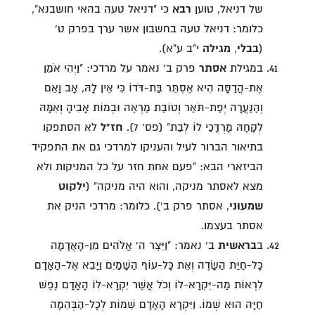
של דניאל, טוען
רבא
כי "דניאל טעה בהאי חושבנא",
כלומר: דניאל טעה בחשבון אשר ערך בפרק ט'
(
בבלי
,
מגילה
י"ב ע"א).
במגילת
אסתר
פרק ב' נאמר על מרדכי: "וַיְהִי אֹמֵן
אֶת-הֲדַסָּה הִיא אֶסְתֵּר בַּת-דֹּדוֹ כִּי אֵין לָהּ, אָב וָאֵם
וְהַנַּעֲרָה יְפַת-תֹּאַר וְטוֹבַת מַרְאֶה וּבְמוֹת אָבִיהָ וְאִמָּהּ
לְקָחָהּ מָרְדֳּכַי לוֹ לְבַת" (פס' 7).
חז"ל
לא הסתפקו
בתיאור הברור לעיל והעניקו למרדכי גם את התפקיד
הביזארי הבא: "פעם אחת חזר על כל המניקות ולא
מצא לאסתר מניקה, והוא היה מניקה" (
ילקוט
שמעוני
, אסתר פרק ב'). כלומר: מרדכי הניק את
אסתר בעצמו.
ב
בראשית
ב' נאמר: "וַיִּצֶר ה' אֱלֹהִים מִן-הָאֲדָמָה
כָּל-חַיַּת הַשָּׂדֶה וְאֵת כָּל-עוֹף הַשָּׁמַיִם וַיָּבֵא אֶל-הָאָדָם
לִרְאוֹת מַה-יִּקְרָא-לוֹ וְכֹל אֲשֶׁר יִקְרָא-לוֹ הָאָדָם נֶפֶשׁ
חַיָּה הוּא שְׁמוֹ. וַיִּקְרָא הָאָדָם שֵׁמוֹת לְכָל-הַבְּהֵמָה