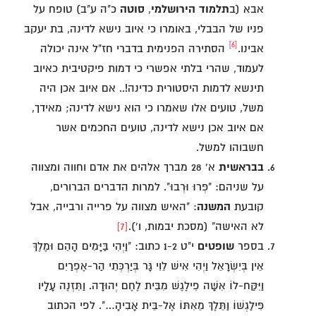
אבא (ב
תלמוד
הירושלמי
,
סוטה
כ"ה ע"ב) טופח על
פניו של הבבלי, באומרו כי איוב נישא לדינה, בת יעקב
[6]
אבינו.
הסתירה הפנימית בדברי חז"ל אינה יכולה
לעמוד, שהרי בלתי אפשרי כי דמות פיקטיבית כאיוב
תינשא לדמות היסטורית כדינה!.. אם איוב אכן היה
משל, טועים אלו שאמרו כי הוא נישא לדינה; מאידך,
אם איוב אכן נישא לדינה, טועים החכמים אשר
חשבוהו למשל.
בבראשית
א' 28 מברך אלהים את אדם וחווה ומצווה
על שניהם: "פְּרוּ וּרְבוּ". למרות הדברים הברורים,
קובעת
המשנה
: "האיש מצווה על פרייה ורבייה, אבל
לא האישה" (מסכת יבמות, ו').
[7]
בספר
שופטים
י"ט 1-2 כתוב: "וַיְהִי בַּיָּמִים הָהֵם וּמֶלֶךְ
אֵין בְּיִשְׂרָאֵל וַיְהִי אִישׁ לֵוִי גָּר בְּיַרְכְּתֵי הַר-אֶפְרַיִם
וַיִּקַּח-לוֹ אִשָּׁה פִילֶגֶשׁ מִבֵּית לֶחֶם יְהוּדָה. וַתִּזְנֶה עָלָיו
פִּילַגְשׁוֹ וַתֵּלֶךְ מֵאִתּוֹ אֶל-בֵּית אָבִיהָ…". לפי הכתוב