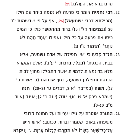
טרם ברא את העולם.
[25]
רבי נחמיה
אומר כי פרעה לא נספה ביחד עם חילו
(
מכילתא דרבי ישמעאל
)
[26]
, אף על פי ש
בשמות
י"ד
28 (וב
מזמור
קל"ו 15) ברור מההקשר כולו כי המים
כיסו את פרעה על כל חילו ואפילו "אֶחָד מֵהֶם לֹא
נוֹתָר" (
מזמור
ק"ו 11).
חז"ל
קבעו כי "אין תפילה של אדם נשמעת, אלא
בבית הכנסת" (
בבלי
,
ברכות
ו' ע"ב). אולם המקרא
מלא בדוגמאות לדמויות אשר התפללו מחוץ לבית
הכנסת ותפילתן נשמעה, כגון:
אברהם
(בראשית כ'
17);
משה
(במדבר י"א 2, דברים ט' 20-26);
חנה
(שמו"א פרק א' 10-19);
יונה
(יונה ב' 2);
איוב
(איוב
מ"ב 8-10).
התורה
אוסרת על גילוי עריות ועל חתונת קרובי
משפחה באופן קטגורי וברור, ככתוב: "אִישׁ אִישׁ,
אֶל־כָּל־שְׁאֵר בְּשָׂרוֹ לֹא תִקְרְבוּ לְגַלּוֹת עֶרְוָה…" (
ויקרא