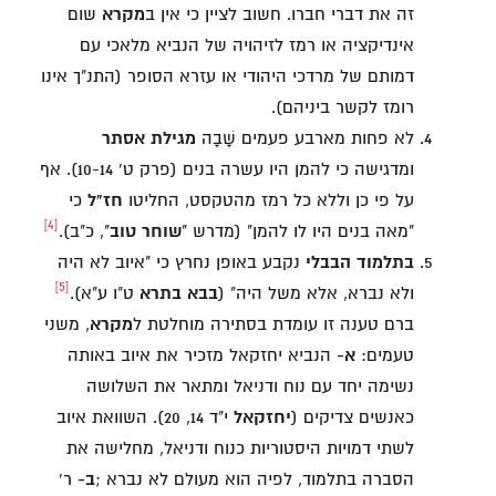
זה את דברי חברו. חשוב לציין כי אין ב
מקרא
שום
אינדיקציה או רמז לזיהויה של הנביא מלאכי עם
דמותם של מרדכי היהודי או עזרא הסופר (התנ"ך אינו
רומז לקשר ביניהם).
לא פחות מארבע פעמים שָׁבָה
מגילת אסתר
ומדגישה כי להמן היו עשרה בנים (פרק ט' 10-14). אף
על פי כן וללא כל רמז מהטקסט, החליטו
חז"ל
כי
[4]
"מאה בנים היו לו להמן" (מדרש "
שוחר טוב
", כ"ב).
בתלמוד הבבלי
נקבע באופן נחרץ כי "איוב לא היה
[5]
ולא נברא, אלא משל היה" (
בבא
בתרא
ט"ו ע"א).
ברם טענה זו עומדת בסתירה מוחלטת ל
מקרא
, משני
טעמים:
א-
הנביא יחזקאל מזכיר את איוב באותה
נשימה יחד עם נוח ודניאל ומתאר את השלושה
כאנשים צדיקים (
יחזקאל
י"ד 14, 20). השוואת איוב
לשתי דמויות היסטוריות כנוח ודניאל, מחלישה את
הסברה בתלמוד, לפיה הוא מעולם לא נברא ;
ב-
ר'