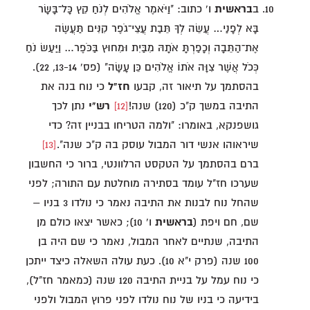
ב
בראשית
ו' כתוב: "וַיֹּאמֶר אֱלֹהִים לְנֹחַ קֵץ כָּל־בָּשָׂר
בָּא לְפָנַי… עֲשֵׂה לְךָ תֵּבַת עֲצֵי־גֹפֶר קִנִּים תַּעֲשֶׂה
אֶת־הַתֵּבָה וְכָפַרְתָּ אֹתָהּ מִבַּיִת וּמִחוּץ בַּכֹּפֶר… וַיַּעַשׂ נֹחַ
כְּכֹל אֲשֶׁר צִוָּה אֹתוֹ אֱלֹהִים כֵּן עָשָׂה" (פס' 13-14, 22).
בהסתמך על תיאור זה, קבעו
חז"ל
כי נוח בנה את
התיבה במשך ק"כ (120) שנה!
[12]
רש"י
נתן לכך
גושפנקא, באומרו: "ולמה הטריחו בבניין זה? כדי
שיראוהו אנשי דור המבול עוסק בה ק"כ שנה".
[13]
ברם בהסתמך על הטקסט הרלוונטי, ברור כי החשבון
שערכו חז"ל עומד בסתירה מוחלטת עם התורה; לפני
שהחל נוח לבנות את התיבה נאמר כי נולדו 3 בניו –
שם, חם ויפת (
בראשית
ו' 10); כאשר יצאו כולם מן
התיבה, שנתיים לאחר המבול, נאמר כי שם היה בן
100 שנה (פרק י"א 10). כעת עולה השאלה כיצד ייתכן
כי נוח עמל על בניית התיבה 120 שנה (כמאמר חז"ל),
בידיעה כי בניו של נוח נולדו לפני פרוץ המבול ולפני