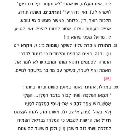
לים, אינו מעלהו, שנאמר: "לא תעמוד על דם ריעך"
(ויקרא י"ט), ואין זה ריעך" (
הרמב"ם
, משנה תורה,
הלכות רוצח, ד'). כלומר, כאשר פוגשים גוי טובע,
אפילו בעיתות שלום, אסור לנסות להצילו ואין לסייע
לו. מדוע? מפני שהוא גוי!
התורה
אוסרת עלינו לשקר (
שמות
כ"ג 7;
ויקרא
י"ט
11). והנה, באים הרבנים ומלמדים כי בניגוד לדברי
התורה, לפעמים דווקא מותר ומתבקש לא לומר את
האמת ואף לשקר, בעיקר עם מדובר בלשקר לגויים.
[35]
במגילת
אסתר
נאמר באופן פשוט וברור ביותר:
"וַתְּמָאֵן הַמַּלְכָּה וַשְׁתִּי לָבוֹא בִּדְבַר הַמֶּלֶךְ… הַמֶּלֶךְ
אֲחַשְׁוֵרוֹשׁ אָמַר לְהָבִיא אֶת-וַשְׁתִּי הַמַּלְכָּה לְפָנָיו
וְלֹא-בָאָה" (פרק א' 12, 17). משום מה, לקחו לעצמם
חז"ל
את הרשות לקבוע כי המלאך גבריאל הצמיח
למלכה ושתי זנב בישבן (!!!) ולכן בוששה להיענות