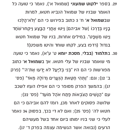
בספר
ילקוט שמעוני
(שמואל א'), נאמר כי טועה כל
האומר שבניו של שמואל הנביא חטאו, למרות
שב
שמואל א'
ח' 3 כתוב בפירוש כי הם "וְלֹא־הָלְכוּ
בָנָיו בְּדַרְכוֹ [של אביהם] וַיִּטּוּ אַחֲרֵי הַבָּצַע וַיִּקְחוּ־שֹׁחַד
וַיַּטּוּ מִשְׁפָּט". במילים אחרות, בניו של שמואל חטאו
בגדול (רדפו בצע, לקחו שוחד והיטו משפט)!
ב
תלמוד
(
בבלי
,
מסכת יומא
ט' ע"א), נאמר כי טועה
מי שאומר שבניו של עלי חטאו. אך ב
שמואל א'
כתוב
מפורשות כי הם היו "בְּנֵי בְלִיָּעַל לֹא יָדְעוּ אֶת־ה'" (פרק
ב' 12); וגם: "וַתְּהִי חַטַּאת הַנְּעָרִים גְּדוֹלָה מְאֹד" (פס'
17); בהמשך הפרק מסופר כי הם אפילו העזו לשכב
עם "הַנָּשִׁים הַצֹּבְאוֹת פֶּתַח אֹהֶל מוֹעֵד" (פס' 22);
שלושה פסוקים לאחר מכן, רומז להם אביהם כי הם
חטאו לה' (פס' 25); ואם לא די בכך, בפסוק 34 נאמר
לעלי כי שני בניו ימותו ביום אחד בשל מעשיהם
הרעים (נבואה אשר הגשימה עצמה בפרק ד' 17).