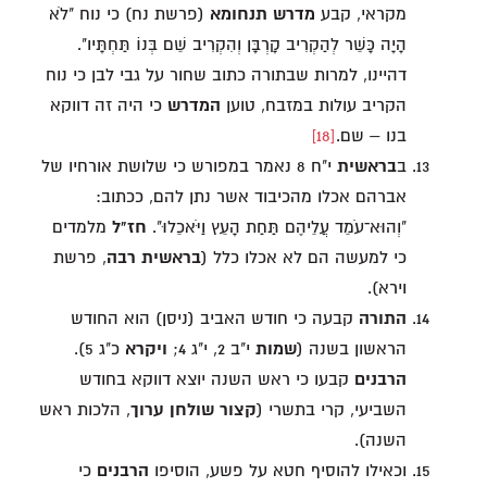
מקראי, קבע
מדרש תנחומא
(פרשת נח) כי נוח "לֹא
הָיָה כָּשֵׁר לְהַקְרִיב קָרְבָּן וְהִקְרִיב שֵׁם בְּנוֹ תַּחְתָּיו".
דהיינו, למרות שבתורה כתוב שחור על גבי לבן כי נוח
הקריב עולות במזבח, טוען
המדרש
כי היה זה דווקא
בנו – שם.
[18]
ב
בראשית
י"ח 8 נאמר במפורש כי שלושת אורחיו של
אברהם אכלו מהכיבוד אשר נתן להם, ככתוב:
"וְהוּא־עֹמֵד עֲלֵיהֶם תַּחַת הָעֵץ וַיֹּאכֵלוּ".
חז"ל
מלמדים
כי למעשה הם לא אכלו כלל (
בראשית רבה
, פרשת
וירא).
התורה
קבעה כי חודש האביב (ניסן) הוא החודש
הראשון בשנה (
שמות
י"ב 2, י"ג 4;
ויקרא
כ"ג 5).
הרבנים
קבעו כי ראש השנה יוצא דווקא בחודש
השביעי, קרי בתשרי (
קצור שולחן ערוך
, הלכות ראש
השנה).
וכאילו להוסיף חטא על פשע, הוסיפו
הרבנים
כי