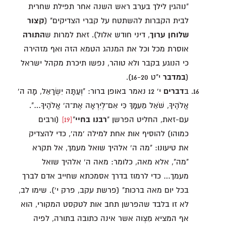
"נוהגין לילך בערב ראש השנה אחר תפילת שחרית
לבית הקברות להשתטח על קברי הצדיקים" (
קצור
שלוחן ערוך
, דיני חודש אלול). זאת למרות ש
התורה
אוסרת מכל וכל את המנהג הטמא הזה ואף מזהירה
כי הנוגע בקבר ולא טוהר, נפשו תיכרת מקהל ישראל
(
במדבר
י"ט 16-20).
ב
דברים
י' 12 נאמר באופן ברור: "וְעַתָּה יִשְׂרָאֵל, מָה ה'
אֱלֹהֶיךָ, שֹׁאֵל מֵעִמָּךְ כִּי אִם־לְיִרְאָה אֶת־ה' אֱלֹהֶיךָ…".
עם-זאת, החליט הפרשן "
רבנו בחיי
"
[19]
(ורבים
כמוהו) להוסיף אות אחת למילה 'מה', כדי להצדיק
את טיעונו: "מה ה' אלהיך שואל מעמך, אל תקרא
"מה", אלא מאה, כלומר: מאה ה' אלהיך שואל
מעמך… כדי לרמוז בדרך אסמכתא שחייב אדם לברך
בכל יום מאה ברכות" (פרשת עקב, פרק י'). שימו לב,
לא זו בלבד שהפרשן תחב אות לטקסט המקורי, הוא
אף המציא מִצְוה אשר אינה כתובה בתורה, לפיה