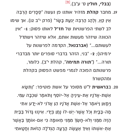
[21]
(
בבלי, חולין
ס' ע"ב).
מחבר
קהלת
מזהיר אותנו פן נעשה "סְפָרִים הַרְבֵּה
אֵין קֵץ, וְלַהַג הַרְבֵּה יְגִעַת בָּשָׂר" (פרק י"ב 12). אך שימו
לב לשתי הפרשנויות של
חז"ל
לאותו פסוק:
1-
"אין
הכוונה שיזהר מעשות אותם, אלא שיזהר וישתדל
לעשותם…" (
אברבנאל
, הקדמה לפרשנות על
ירמיהו);
2-
"בני, הזהר בדברי סופרים יותר מבדברי
תורה…" ("
תורה תמימה
", קהלת י"ב). כלומר,
פרשנותם הפוכה לגמרי מפשט הפסוק בקהלת
ומהקשרו!
ב
בראשית
ל"ט מסופר על אשת פוטיפר: "וַתִּשָּׂא
אֵשֶׁת-אֲדֹנָיו אֶת-עֵינֶיהָ אֶל-יוֹסֵף וַתֹּאמֶר שִׁכְבָה עִמִּי.
וַיְמָאֵן וַיֹּאמֶר אֶל-אֵשֶׁת אֲדֹנָיו הֵן אֲדֹנִי לֹא-יָדַע אִתִּי
מַה-בַּבָּיִת וְכֹל אֲשֶׁר-יֶשׁ-לוֹ נָתַן בְּיָדִי. אֵינֶנּוּ גָדוֹל בַּבַּיִת
הַזֶּה מִמֶּנִּי וְלֹא-חָשַׂךְ מִמֶּנִּי מְאוּמָה כִּי אִם-אוֹתָךְ בַּאֲשֶׁר
אַתְּ-אִשְׁתּוֹ וְאֵיךְ אֶעֱשֶׂה הָרָעָה הַגְּדֹלָה הַזֹּאת וְחָטָאתִי