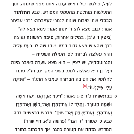
לעיל, פילגשו של האיש עזבה אותו מפני שזנתה. תוך
התעלמות מוחלטת מהטקס המפורש, קבע
התלמוד
הבבלי
שתי סיבות שונות לגמרי לעזיבתה: "רבי אביתר
אמר: זבוב מצא לה; ר' יונתן אמר: נימא מצא לה"
(
גיטין
ו' ע"ב). במילים אחרות,
סיבה ראשונה
נעוצה
בכך שהאיש מצא זבוב במזון שהגישה לו, כעס עליה
והיא נאלצה לברוח; לפי
העילה השנייה
–
והגרוטסקית, יש לציין – הוא מצא שערה באיבר מינה
ועל-כן היא נאלצה לנוס. בשני המקרים, חז"ל סתרו
לחלוטין את הסיבה הברורה שמביא התנ"ך – "וַתִּזְנֶה
[8]
עָלָיו פִּילַגְשׁוֹ".
בבראשית
כ"ה 1-2 נאמר: "וַיֹּסֶף אַבְרָהָם וַיִּקַּח אִשָּׁה
וּשְׁמָהּ קְטוּרָה. וַתֵּלֶד לוֹ אֶת־זִמְרָן וְאֶת־יָקְשָׁן וְאֶת־מְדָן
וְאֶת־מִדְיָן וְאֶת־יִשְׁבָּק וְאֶת־שׁוּחַ". מדרש
בראשית רבה
קבע כי קטורה "זו הגר" (פרשה ס"א, חיי שרה).
המדרש מזהה את קטורה כהגר, אך מהכתוב בתורה