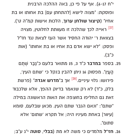
י"ח 6-17). אף על פי כן, באה ההלכה הרבנית
ופוסקת: "מצוה לישא [להתחתן עם] בת אחותו או בת
אחיו" (
קיצור שולחן ערוך
, הלכות אישות קמ"ה ט').
[27]
ראייה לכך שהלכה זו מעוותת לחלוטין, מצויה
בצוואת ר' יהודה החסיד אשר העז לצאת נגד חז"ל
ופסק: "לא ישא אדם בת אחיו או בת אחותו" (אות
כ"ב).
בספר
במדבר
כ"ד 3, 15 מתואר בלעם כ"גֶּבֶר שְׁתֻם
הָעָיִן". מפסוק 16 ניתן להבין בנקל כי 'שתם העין',
[28]
פירושו: גלוי עיניים.
אך ב"
מדרש אגדה
" (פרשת
בלק, כ"ד) לא רק שנאמר בדיוק ההפך, אלא שלכבוד
זאת גם החליפו בחוצפה את האות הראשונה במילה
"שתם": "ונאם הגבר שתם העין. מכאן שבלעם, סומא
[עיוור] באחת מעיניו היה; אל תקרא 'שתום' אלא
סתום".
חז"ל
מלמדים כי משה לא מת (
בבלי
,
סוטה
י"ג ע"ב;