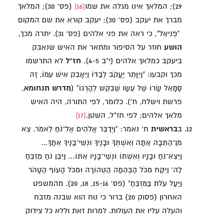
29); המלאך אינו מגלה את שמו
[16]
(פס' 30); המלאך
מברך את יעקב (פס' 30); יעקב קורא את שם המקום
"פְּנִיאֵל", כי ראה את פני אלהים (פס' 31). יתרה מכך,
הושע
חוזר על הסיפור ומתאר את האיש שנאבק
ביעקב כמלאך אלהים (י"ב 4-5).
חז"ל
לא התרשמו
מכך וקבעו: "וַיִּוָּתֵר יַעֲקֹב לְבַדּוֹ וַיֵּאָבֵק אִישׁ עִמּוֹ, זֶה
סַמָּאֵל שָׂרוֹ שֶׁל עֵשָׂו שֶׁבִּקֵּשׁ לְהָרְגוֹ" (
מדרש תנחומא
,
פרשת וישלח, ח'). כלומר, לפי התורה, היה האיש
מלאך אלהים; לפי חז"ל, השטן.
[17]
ב
בראשית
ח' נאמר: "וַיְדַבֵּר אֱלֹהִים אֶל־נֹחַ לֵאמֹר. צֵא
מִן־הַתֵּבָה אַתָּה וְאִשְׁתְּךָ וּבָנֶיךָ וּנְשֵׁי־בָנֶיךָ אִתָּךְ…
וַיֵּצֵא־נֹחַ וּבָנָיו וְאִשְׁתּוֹ וּנְשֵׁי־בָנָיו אִתּוֹ… וַיִּבֶן נֹחַ מִזְבֵּחַ
לַה' וַיִּקַּח מִכֹּל הַבְּהֵמָה הַטְּהוֹרָה וּמִכֹּל הָעוֹף הַטָּהֹר
וַיַּעַל עֹלֹת בַּמִּזְבֵּחַ" (פס' 15-16, 18, 20). מהמשפט
האחרון (פסוק 20) ברור כי נוח הוא שבנה מזבח
והעלה עליו את העולות. למרות זאת וללא כל צידוק