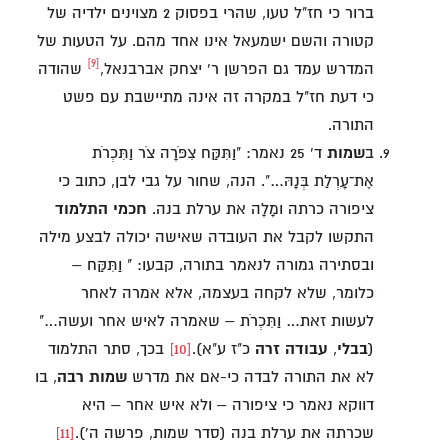
ברור כי חז"ל טעו, שהרי בפסוק 2 מצוינים ילדיה של
קטורה והשם ישמעאל אינו אחד מהם. על הטעות של
[9]
המדרש עמד גם הפרשן ר' יצחק אברבנאל,
שהודה
כי דעת חז"ל במקרה זה אינה מתיישבת עם פשט
התורה.
ב
שמות
ד' 25 נאמר: "וַתִּקַּח צִפֹּרָה צֹר וַתִּכְרֹת
אֶת־עָרְלַת בְּנָהּ…". הנה, שחור על גבי לבן, כתוב כי
ציפורה כרתה ומָלָה את ערלת בנה.
חכמי התלמוד
התקשו לקבל את העובדה שאישה יכולה לבצע מילה
ובסתירה גמורה לנאמר בתורה, קבעו: " וַתִּקַּח –
כלומר, שלא לקחה בעצמה, אלא אמרה לאחר
לעשות זאת… וַתִּכְרֹת – שאמרה לאיש אחר ועשה…"
(
בבלי
,
עבודה זרה
כ"ז ע"א).
[10]
בכך, סתר התלמוד
לא את התורה לבדה כי-אם את מדרש
שמות רבה
, בו
דווקא נאמר כי ציפורה – ולא איש אחר – היא
שכרתה את ערלת בנה (סדר שמות, פרשה ה').
[11]