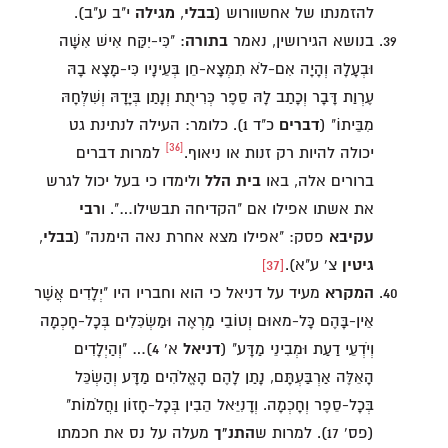
להזמנתו של אחשוורוש (
בבלי
,
מגילה
י"ב ע"ב).
בנושא הגירושין, נאמר
בתורה
: "כִּי-יִקַּח אִישׁ אִשָּׁה
וּבְעָלָהּ וְהָיָה אִם-לֹא תִמְצָא-חֵן בְּעֵינָיו כִּי-מָצָא בָהּ
עֶרְוַת דָּבָר וְכָתַב לָהּ סֵפֶר כְּרִיתֻת וְנָתַן בְּיָדָהּ וְשִׁלְּחָהּ
מִבֵּיתוֹ" (
דברים
כ"ד 1). כלומר: העילה לנתינת גט
[36]
יכולה להיות רק זנות או ניאוף.
למרות דברים
ברורים אלה, באו
בית הלל
ולימדו כי בעל יכול לגרש
את אשתו אפילו אם "הקדיחה תבשילו…". ו
רבי
עקיבא
פסק: "אפילו מצא אחרת נאה הימנה" (
בבלי
,
גיטין
צ' ע"א).
[37]
המקרא
מעיד על דניאל כי הוא וחבריו היו "יְלָדִים אֲשֶׁר
אֵין-בָּהֶם כָּל-מאוּם וְטוֹבֵי מַרְאֶה וּמַשְׂכִּלִים בְּכָל-חָכְמָה
וְיֹדְעֵי דַעַת וּמְבִינֵי מַדָּע" (
דניאל
א' 4)… "וְהַיְלָדִים
הָאֵלֶּה אַרְבַּעְתָּם, נָתַן לָהֶם הָאֱלֹהִים מַדָּע וְהַשְׂכֵּל
בְּכָל-סֵפֶר וְחָכְמָה. וְדָנִיֵּאל הֵבִין בְּכָל-חָזוֹן וַחֲלֹמוֹת"
(פס' 17). למרות ש
התנ"ך
מעלה על נס את חכמתו