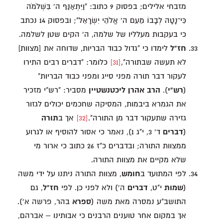
מזבחי אלילים; בפסוק 9 כתוב: "וַיִּתְאַנַּף ה' בִּשְׁלֹמֹה
כִּי־נָטָה לְבָבוֹ מֵעִם ה' אֱלֹהֵי יִשְׂרָאֵל"; ובפסוק 14 נכתב
כי בעקבות מעלליו של שלמה, ה' הקים שטן לשלמה.
חז"ל
לימדו כי "גדול כבוד הבריות, שדוחה את [מצוות]
לא תעשה שבתורה",
[31]
כלומר: "דברים רבים התירו
לעקור דבר תורה מפני סייג ומפני כבוד הבריות"
(
רש"י
).
הרב אהרן ליכטנשטיין
מסביר: "רש"י מזכיר
את הגמרא ביבמות, המסיקה שחכמים יכולים לגזור
גזירה שתעקור דבר מן התורה".
[32]
אך ב
תורה
(
דברים
ד' 3, י"ג 1), נאמר כי אסור להוסיף או לגרוע
ממצוות התורה; ובדברים כ"ז 26 כתוב כי ארור מי
שלא מקיים את מצוות התורה.
לפי המתועד ב
חומש
, מצוות התורה ניתנו על ידי משה
(
שמות
י"ט,
דברים
ה') ולא לפני כן. לפי
חז"ל
, גם
התושב"ע נמסרה מאת משה (
ספרא
בהר, פרשה א').
אך במקום אחר טוענים הרבנים כי אבותינו – אברהם,