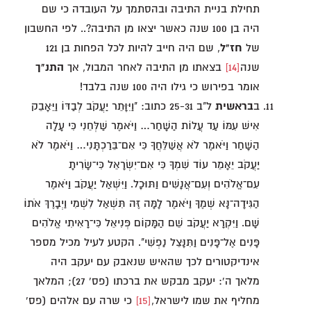
תחילת בניית התיבה ובהסתמך על העובדה כי שם
היה בן 100 שנה כאשר יצאו מן התיבה?.. לפי החשבון
של
חז"ל
, שם היה חייב להיות לכל הפחות בן 121
שנה
[14]
בצאתו מן התיבה לאחר המבול, אך
התנ"ך
אומר בפירוש כי גילו היה 100 שנה בלבד!
ב
בראשית
ל"ב 25-31 כתוב: "וַיִּוָּתֵר יַעֲקֹב לְבַדּוֹ וַיֵּאָבֵק
אִישׁ עִמּוֹ עַד עֲלוֹת הַשָּׁחַר… וַיֹּאמֶר שַׁלְּחֵנִי כִּי עָלָה
הַשָּׁחַר וַיֹּאמֶר לֹא אֲשַׁלֵּחֲךָ כִּי אִם־בֵּרַכְתָּנִי… וַיֹּאמֶר לֹא
יַעֲקֹב יֵאָמֵר עוֹד שִׁמְךָ כִּי אִם־יִשְׂרָאֵל כִּי־שָׂרִיתָ
עִם־אֱלֹהִים וְעִם־אֲנָשִׁים וַתּוּכָל. וַיִּשְׁאַל יַעֲקֹב וַיֹּאמֶר
הַגִּידָה־נָּא שְׁמֶךָ וַיֹּאמֶר לָמָּה זֶּה תִּשְׁאַל לִשְׁמִי וַיְבָרֶךְ אֹתוֹ
שָׁם. וַיִּקְרָא יַעֲקֹב שֵׁם הַמָּקוֹם פְּנִיאֵל כִּי־רָאִיתִי אֱלֹהִים
פָּנִים אֶל־פָּנִים וַתִּנָּצֵל נַפְשִׁי". הקטע לעיל מכיל מספר
אינדיקטורים לכך שהאיש שנאבק עם יעקב היה
מלאך ה': יעקב מבקש את ברכתו (פס' 27); המלאך
מחליף את שמו לישראל,
[15]
כי שרה עם אלהים (פס'