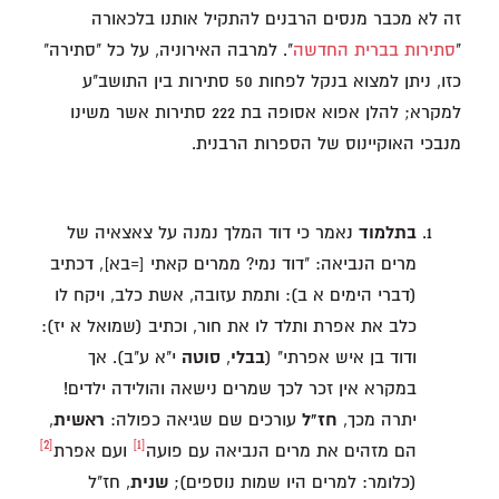
זה לא מכבר מנסים הרבנים להתקיל אותנו בלכאורה
"
סתירות בברית החדשה
". למרבה האירוניה, על כל "סתירה"
כזו, ניתן למצוא בנקל לפחות 50 סתירות בין התושב"ע
למקרא; להלן אפוא אסופה בת 222 סתירות אשר משינו
מנבכי האוקיינוס של הספרות הרבנית.
בתלמוד
נאמר כי דוד המלך נמנה על צאצאיה של
מרים הנביאה: "דוד נמי? ממרים קאתי [=בא], דכתיב
(דברי הימים א ב): ותמת עזובה, אשת כלב, ויקח לו
כלב את אפרת ותלד לו את חור, וכתיב (שמואל א יז):
ודוד בן איש אפרתי" (
בבלי
,
סוטה
י"א ע"ב). אך
במקרא אין זכר לכך שמרים נישאה והולידה ילדים!
יתרה מכך,
חז"ל
עורכים שם שגיאה כפולה:
ראשית
,
[2]
[1]
הם מזהים את מרים הנביאה עם פועה
ועם אפרת
(כלומר: למרים היו שמות נוספים);
שנית
, חז"ל