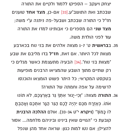
יצחק ויעקב – הספיקו ללמוד ולקיים את התורה
שבכתב ואת התושב"ע.
[33]
אם-כן,
מצד אחד
טוענים
חז"ל כי התורה שבכתב ושבעל-פה ניתנה ע"י משה;
מצד שני
הם מספרים כי אבותינו למדו את התורה
עוד לפני הולדת משה.
ב
בראשית
ט' 1-7 מצווה אלהים את בני נוח בכארבע
מצוות לכל היותר. אם זאת,
חז"ל
בדו מליבם את שבע
"מצוות בני נוח".
[34]
הבעיה מתעצמת כאשר מגלים כי
רק שתיים מתוך השבע שהמציאו הרבנים מופיעות
בטקסט המקראי; כל היתר פשוט הומצאו והוכנסו
לרשימה על אפה וחמתה של התורה!
התורה
מצווה: "וְכִי-יָגוּר אִתְּךָ גֵּר בְּאַרְצְכֶם, לֹא תוֹנוּ
אֹתוֹ. כְּאֶזְרָח מִכֶּם יִהְיֶה לָכֶם הַגֵּר הַגָּר אִתְּכֶם וְאָהַבְתָּ
לוֹ כָּמוֹךָ" (
ויקרא
י"ט 33-34). אולם
ההלכה הרבנית
קובעת כי "הגויים שאין בינינו וביניהם מלחמה… אסור
להצילן; אם נטו למות כגון: שראה אחד מהן שנפל