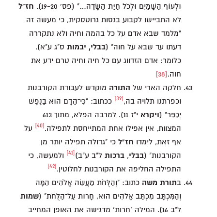
וּלְעוֹף הַשָּׁמַיִם וּלְכֹל חַיַּת הַשָּׂדֶה…" (פס' 19-20).
חז"ל
לא התביישו לקבוע בגסות גרוטסקית, כי מעשה זה
"מלמד שבא אדם על כל בהמה וחיה ולא נתקררה
דעתו עד שבא על חוה" (
בבלי, יבמות
ס"ג ע"א).
כלומר: אדם הזדווג עם כל חיה וחיה טרם ידע את
חוה.
[38]
חלקה הארי של
התורה
מוקדש לעבודת הקורבנות
[39]
וכפרתנו תלויה בה,
ככתוב: "כִּי־הַדָּם הוּא בַּנֶּפֶשׁ
יְכַפֵּר" (
ויקרא
י"ז 11). למרבה הפלא, מתוך 613
[40]
המצוות, אין אפילו אחת המתייחסת לתפילה.
על
אף זאת, לימדו
חז"ל
כי "גדולה תפילה יותר מן
[41]
הקורבנות" (
בבלי
,
ברכות
ל"ב ע"ב)
ולמעשה, כי
[42]
התפילה החליפה את הקורבנות לחלוטין.
ב
תורת משה
כתוב: "וְהַלֻּחֹת מַעֲשֵׂה אֱלֹהִים הֵמָּה
וְהַמִּכְתָּב מִכְתַּב אֱלֹהִים הוּא, חָרוּת עַל־הַלֻּחֹת" (
שמות
ל"ב 16). המילה 'חרות' מדגישה את האופן המחייב