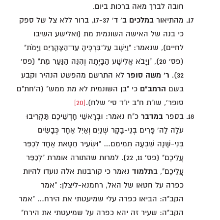
חובה לברך מאה ברכות ביום.
מהתיאור
במלכים ב'
ד' 17-37, ברור ללא צל של ספק
כי בנה של האישה השונמית מת (ואלישע השיבו
לחיים), שנאמר: "וַיֵּשֶׁב עַל־בִּרְכֶּיהָ עַד־הַצָּהֳרַיִם וַיָּמֹת"
(פס' 20), "וַיָּבֹא אֱלִישָׁע הַבָּיְתָה וְהִנֵּה הַנַּעַר מֵת" (פס'
32).
ר' משה סופר
לא התרשם מהפשט הנהיר וקבע
בשם
הרמב"ם
כי "בן השונמית לא מת ממש" (ה'חת"ם
סופר', שו"ת ח"ב יו"ד סי' שלח).
[20]
בספר
במדבר
כ"ח נאמר: וּבְרָאשֵׁי חָדְשֵׁיכֶם תַּקְרִיבוּ
עֹלָה לַה' פָּרִים בְּנֵי-בָקָר שְׁנַיִם וְאַיִל אֶחָד כְּבָשִׂים
בְּנֵי-שָׁנָה שִׁבְעָה תְּמִימִם… "וּשְׂעִיר חַטָּאת אֶחָד לְכַפֵּר
עֲלֵיכֶם" (פס' 11, 22). למרות שהתורה אומרת "לְכַפֵּר
עֲלֵיכֶם", ב
תלמוד
נאמר כי קורבנות אלה נועדו להיות
כפרה על חטאו של האל, רחמנא-ליצלן: "אמר
הקב"ה: הביאו כפרה עלי שמיעטתי את הירח… "אמר
הקב"ה: שעיר זה יהא כפרה על שמיעטתי את הירח"