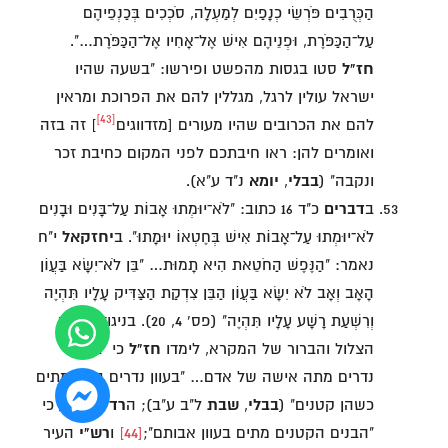
הַכְּרֻבִים פֹּרְשֵׂי כְנָפַיִם לְמַעְלָה, סֹכְכִים בְּכַנְפֵיהֶם
עַל־הַכַּפֹּרֶת, וּפְנֵיהֶם אִישׁ אֶל־אָחִיו אֶל־הַכַּפֹּרֶת…".
חז"ל
סטו בגסות מהפשט ופירשו: "בשעה שהיו
ישראל עולין לרגל, מגללין להם את הפרוכת ומראין
[43]
להם את הכרובים שהיו מעורים [מזדווגים
] זה בזה
ואומרים להן: ראו חיבתכם לפני המקום כחיבת זכר
ונקבה" (
בבלי
,
יומא
נ"ד ע"א).
ב
דברים
כ"ד 16 כתוב: "לֹא־יוּמְתוּ אָבוֹת עַל־בָּנִים וּבָנִים
לֹא־יוּמְתוּ עַל־אָבוֹת אִישׁ בְּחֶטְאוֹ יוּמָתוּ". ב
יחזקאל
י"ח
נאמר: "הַנֶּפֶשׁ הַחֹטֵאת הִיא תָמוּת… "בֵּן לֹא־יִשָּׂא בַּעֲוֹן
הָאָב וְאָב לֹא יִשָּׂא בַּעֲוֹן הַבֵּן צִדְקַת הַצַּדִּיק עָלָיו תִּהְיֶה
וְרִשְׁעַת רָשָׁע עָלָיו תִּהְיֶה" (פס' 4, 20). בניגוד למסר
הצלול והברור של המקרא, לימדו
חז"ל
כי "בעוון
נדרים מתה אישה של אדם… "בעוון נדרים בנים מתים
כשהן קטנים" (
בבלי
,
שבת
ל"ב ע"ב); ה
רד"ק
קבע כי
"הבנים הקטנים מתים בעוון אבותם";
[44]
ו
רש"י
העיר