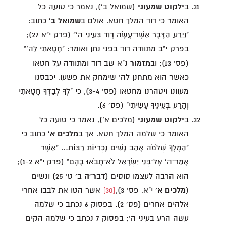
ב
ילקוט שמעוני
(שמואל ב'), נאמר כי טועה כל
האומר כי דוד המלך חטא. אולם ב
שמואל ב'
כתוב:
"וַיֵּרַע הַדָּבָר אֲשֶׁר־עָשָׂה דָוִד בְּעֵינֵי ה'" (פרק י"א 27);
בפרק י"ב מתוודה דוד בפני נתן ואומר: "חָטָאתִי לַה'"
(פס' 13); וב
מזמור
נ"א שב דוד ומתוודה על חטאו
כאשר הוא מתחנן לה' שימחק את פשעו, יכבסנו
מעוונו ויטהרנו מחטאו (פס' 3-4), כי "לְךָ לְבַדְּךָ חָטָאתִי
וְהָרַע בְּעֵינֶיךָ עָשִׂיתִי" (פס' 6).
ב
ילקוט שמעוני
(מלכים א'), נאמר כי טועה כל
האומר כי שלמה המלך חטא. אך ב
מלכים א'
כתוב כי
"הַמֶּלֶךְ שְׁלֹמֹה אָהַב נָשִׁים נָכְרִיּוֹת רַבּוֹת… "אֲשֶׁר
אָמַר־ה' אֶל־בְּנֵי יִשְׂרָאֵל לֹא־תָבֹאוּ בָהֶם" (פרק י"א 1-2);
הוא הרבה לעצמו סוסים (
דבר"ה ב'
ט' 25) ונשים
(
מלכים א'
י"א, פס' 3),
[30]
אשר הטו את לבבו אחרי
אלהים אחרים (פס' 2). בפסוק 6 נכתב כי שלמה
עשה הרע בעיני ה'; בפסוק 7 נכתב כי שלמה הקים