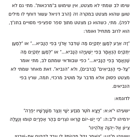
שימו לב שמתי לא מצטט, אין שימוש ב"מרכאות". מתי גם לא
טוען שהוא מצטט במקרה זה (הרב דניאל עשור דוחף לו מילים
לפה). מתי, כשהוא כן מצטט מתוך ספר ספציפי מסויים בתנ"ך,
הוא לרוב מתחיל ואומר:
"זֶה אֵרַע לְמַעַן יִתְקַיֵּם מַה שֶּׁדִּבֵּר אֲדֹנָי בְּפִי הַנָּבִיא…" או "לְמַעַן
יִתְקַיֵּם הַנֶּאֱמָר בְּפִי יְשַׁעְיָהוּ הַנָּבִיא…" או "לְמַעַן יִתְקַיֵּם מַה
שֶּׁנֶּאֱמַר בְּפִי הַנָּבִיא…" כפי שבוודאי שמתם לב, מתי אומר
"עַל-פִּי הַנְּבִיאִים" (ברבים), ולא "הנביא". זאת מאחר שמתי לא
מצטט פסוק אלא מדבר על מוטיב מרכזי, תמה, שרץ בפי
הנביאים.
לדוגמא:
ישעיהו י"א:א: "וְיָצָא חֹטֶר מִגֵּזַע יִשָׁי וְנֵצֶר מִשָּׁרָשָׁיו יִפְרֶה"
ירמיהו ל"ב:ה: "כִּי יֶשׁ-יוֹם קָרְאוּ נֹצְרִים בְּהַר אֶפְרָיִם קוּמוּ וְנַעֲלֶה
צִיּוֹן אֶל-יְהוָה אֱלֹהֵינוּ"
ישעיהו מ"ט:ו: "וַיֹּאמֶר נָקֵל מִהְיוֹתְךָ לִי עֶבֶד לְהָקִים אֶת-שִׁבְטֵי