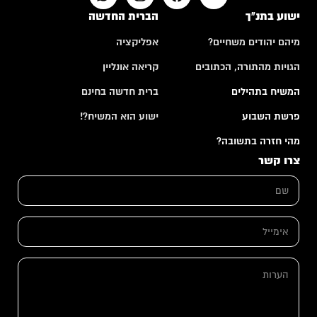
ישוע בתנ"ך
הברית החדשה
מיהם יהודים משחיים?
אפליקציה
הגויות מהתורה, הכתובים
קריאה אונליין
המשיח בתהילים
ברית חדשה בחינם
פרשת השבוע
ישוע הוא המשיח?!
מהי חזרה בתשובה?
צרו קשר
ש
ם
*
א
י
מ
*
י
ה
ה
י
ע
ע
ל
ר
ר
*
ו
ו
ת
ת