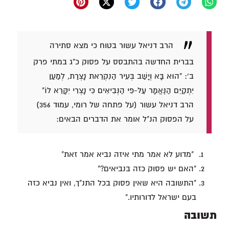
הרב דניאל עשור בטוח כי מצא סתירה
בברית החדשה בהתבסס על פסוק כ"ג במתי פרק
ב': "הוּא בָּא וְיָשַׁב בְּעִיר הַנִקְרֵאת נָצְרַת, לְמַעַן
יִתְקַיֵּם הַנֶּאֱמָר עַל-פִּי הַנְּבִיאִים כִּי נָצְרִי יִקָּרֵא לוֹ"
הרב דניאל עשור (על פתחה של רומי, עמוד 356)
על הפסוק הנ"ל אומר את הדברים הבאים:
"מדוע לא אמר מתי איזה נביא אמר זאת"
"האם יש פסוק כזה בנביאים?"
"התשובה היא שאין פסוק בכל התנ"ך, ואין נביא כזה
בעם ישראל לדורותיו."
תשובה