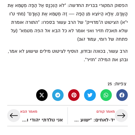
הפסוק המקורי בברית החדשה: "לֹא הַנִּכְנָס אֶל הַפֶּה מְטַמֵּא אֶת
הָאָדָם, אֶלָּא הַיּוֹצֵא מִן הַפֶּה — זֶה מְטַמֵּא אֶת הָאָדָם" (מתי ט"ו
י"א) הציטוט ה"מדוייק" של הרב עשור בספרו: "התורה אומרת
שלא תאכלו חזיר ואני אומר לא כל הבא אל הפה מטמא" (על
פתחה של רומי, עמוד 267)
הרב עשור, בכוונה ובזדון, הוסיף לציטוט מילים שישוע לא אמר,
ובהן את המילה "חזיר".
צפיות:
25
מאמר קודם
מאמר הבא
יד-לאחים: "ישוע לא קיים את מצוות פרו ורבו"
אני נולדתי יהודי ואמות יהודי!