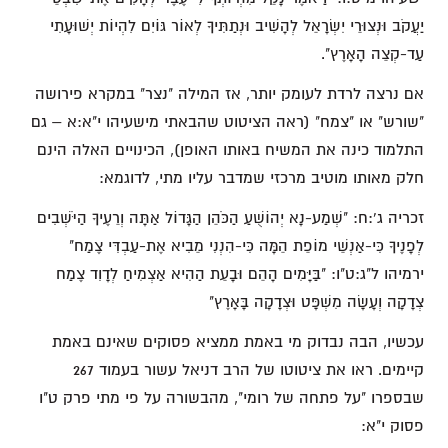
יַעֲקֹב וּנְצוּרֵי יִשְׂרָאֵל לְהָשִׁיב וּנְתַתִּיךָ לְאוֹר גּוֹיִם לִהְיוֹת יְשׁוּעָתִי
עַד-קְצֵה הָאָרֶץ".
אם נרצה לרדת לעומק יותר, אז המילה "נצר" במקרא פירושה
"שורש" או "צמח" (ראה הציטוט שהבאתי מישעיהו י"א:א – גם
התלמוד כינה את המשיח באותו האופן), הכינויים האלה הינם
חלק מאותו מוטיב מרכזי שמדבר עליו מתי, לדוגמא:
זכריה ג':ח: "שְׁמַע-נָא יְהוֹשֻׁעַ הַכֹּהֵן הַגָּדוֹל אַתָּה וְרֵעֶיךָ הַיֹּשְׁבִים
לְפָנֶיךָ כִּי-אַנְשֵׁי מוֹפֵת הֵמָּה כִּי-הִנְנִי מֵבִיא אֶת-עַבְדִּי צֶמַח"
ירמיהו ל"ג:ט"ו: "בַּיָּמִים הָהֵם וּבָעֵת הַהִיא אַצְמִיחַ לְדָוִד צֶמַח
צְדָקָה וְעָשָׂה מִשְׁפָּט וּצְדָקָה בָּאָרֶץ"
עכשיו, הבה נבדוק מי באמת ממציא פסוקים שאינם באמת
קיימים. ראו את ציטוטו של הרב דניאל עשור בעמוד 267
שבספרו "על פתחה של רומי", מהבשורה על פי מתי פרק ט"ו
פסוק י"א: