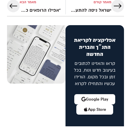
מאמר קודם
מאמר הבא
ישראל ניסה להתעלם זמן מה, אך החליט לשלם את המחיר עבור התקווה והשלום האמיתיים!
"אפילו הרופאים כבר לא ראו תקווה" – סיפורה הרוחני המצמרר של ויקה
אפליקציה לקריאת
התנ״ך והברית
החדשה
קראו והאזינו לכתובים
בעיצוב חדש ונוח, בכל
זמן ובכל מקום. הורידו
עכשיו והתחילו לקרוא
Google Play
App Store