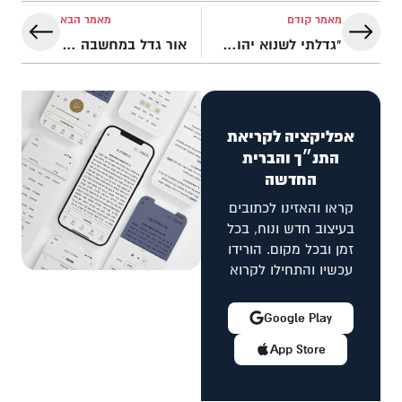
מאמר קודם
מאמר הבא
"גדלתי לשנוא יהודים"
אור גדל במחשבה ש"דת היא אופיום להמונים", אבל יום אחד…
אפליקציה לקריאת
התנ״ך והברית
החדשה
קראו והאזינו לכתובים
בעיצוב חדש ונוח, בכל
זמן ובכל מקום. הורידו
עכשיו והתחילו לקרוא
Google Play
App Store