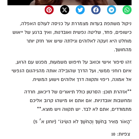
ניקול משתפת בעדות מצמררת על כניסה לעולם האפלה,
כישופים, פחד, שליטה נפשית ואובדנות, ואיך ברגע של ייאוש
מוחלט היא זעקה לאלוהים וגילתה שיש אור חזק יותר
מהחושך.
זהו סיפור אישי וכואב על חיפוש משמעות, מפגש עם הרוע,
איום רוחני ממשי, ועל הדרך שהובילה אותה מהגיהנום הנפשי
אל אמונה, ריפוי ותקווה דרך אלוהים וישוע המשיח.
**אזהרת תוכן: הסרטון כולל תיאורים של דיכאון, חרדה
ומחשבות אובדניות. אם אתם או מישהו קרוב אליכם
מתמודדים, אתם לא לבד. יש תקווה ויש מוצא.**
“הָאוֹר מֵאִיר בַּחֹשֶׁךְ וְהַחֹשֶׁךְ לֹא הִשִּׂיגוֹ” (יוחנן א׳ 5)
צפיות:
10