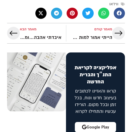
ווידאו
מאמר קודם
מאמר הבא
הייתי אמור למות אבל אלוהי ישראל הציל אותי | העדות של בשארה
איבדתי אהבה…ומצאתי משמעות אמיתית | העדות של קים
אפליקציה לקריאת
התנ״ך והברית
החדשה
קראו והאזינו לכתובים
בעיצוב חדש ונוח, בכל
זמן ובכל מקום. הורידו
עכשיו והתחילו לקרוא
Google Play