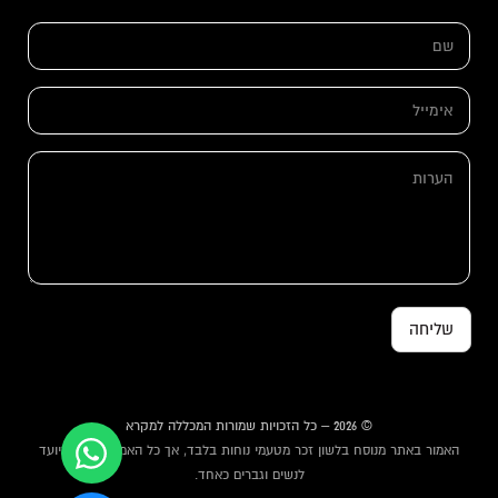
ה
ש
ע
ם
ר
*
ו
ת
א
א
י
י
מ
מ
י
ה
י
י
ע
י
ל
ר
ל
*
ו
ש
ת
ם
שליחה
© 2026 – כל הזכויות שמורות המכללה למקרא
האמור באתר מנוסח בלשון זכר מטעמי נוחות בלבד, אך כל האמור באתר מיועד
לנשים וגברים כאחד.