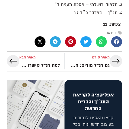
3. תלמוד ירושלמי – מסכת תענית ד׳
4. תנ״ך – במדבר כ״ד 17"
צפיות:
22
ווידאו
מאמר קודם
מאמר הבא
גם חז"ל מודים: המשיח הוא בן אלוהים! | המשיח בתלמוד – פרק 7
למה חז"ל קישרו את הגאולה לפסח בדיוק כמו ישוע? | המשיח בתלמוד – פרק 9
אפליקציה לקריאת
התנ״ך והברית
החדשה
קראו והאזינו לכתובים
בעיצוב חדש ונוח, בכל