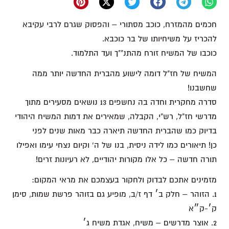
חכמים מהמזרח, כוכב מסתורי – והפסוק שגרם לרבי עקיבא
להכריז על משיחיותו של בר כוכבא.
כוכבו של המשיח זורח מהתנ""ך ועד התלמוד.
המשיח של חז"ל דומה לישוע מהברית החדשה יותר ממה
שחשבנו!
סדרה מחקרית וחדה בה נחשפים 13 נושאים מסעירים מתוך
מדרשי חז"ל, רש"י, הקבלה, שמאירים את דמות המשיח היהודי
בדיוק כמו שהברית החדשה תיארה כבר מאות שנים לפני
כן! תיאורים כמו לידה ניסית, בנו של ה' וקיום נצחי עימו ואפילו
תורה חדשה – כל אלו מקורות יהודיים, לא רעיונות זרים!
מזמינים אתכם לבדוק ולחקור בעצמכם את מראי המקום:
1. הזוהר – חלק ב׳ דף ז/ב, מופיע גם בזוהר פרשת שמות, סימן
ק׳-ק״א
2. אוצר מדרשים – משיח, אגדת משיח ג׳