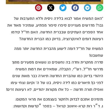
"האם המשיח אמור לבוא בלידה ניסית וללא התערבות של
גבר? מדרשים מעניינים סיפרו סיפור מפתיע, שמזכיר מאוד את
אחד הספרים העתיקים שבברית החדשה. האם חז""ל קידמו
רעיונות דומים לאינקרנציה, בדיוק כמו הברית החדשה?
המשיח של חז""ל דומה לישוע מהברית החדשה יותר ממה
שחשבנו!
סדרה מחקרית וחדה בה נחשפים 13 נושאים מסעירים מתוך
מדרשי חז""ל, רש""י, הקבלה, שמאירים את דמות המשיח
היהודי בדיוק כמו שהברית החדשה תיארה כבר מאות שנים
לפני כן! תיאורים כמו לידה ניסית, בנו של ה' וקיום נצחי עימו
ואפילו תורה חדשה – כל אלו מקורות יהודיים, לא רעיונות זרים!
מזמינים אתכם לבדוק ולחקור בעצמכם את מראי המקום:
1. ד״ר רות קרא-איוונוב קניאל – בספר ״קדשות וקדושות: