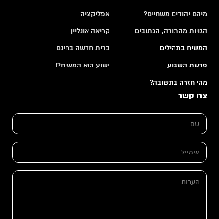
מיהם יהודים משחיים?
אפליקציה
הגויות מהתורה, הכתובים
קריאה אונליין
המשיח בתהילים
ברית חדשה בחינם
פרשת השבוע
ישוע הוא המשיח?!
מהי חזרה בתשובה?
צרו קשר
ש
ש
ם
ם
ה
*
ע
ר
א
ו
י
ת
מ
א
י
ה
י
י
ע
מ
ל
ר
י
*
ו
י
ת
ל