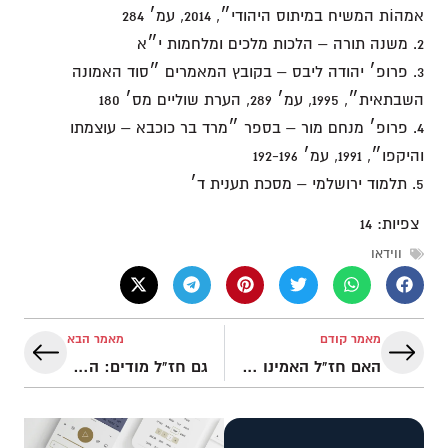
אמהוֹת המשיח במיתוס היהודי״, 2014, עמ׳ 284
2. משנה תורה – הלכות מלכים ומלחמות י״א
3. פרופ׳ יהודה ליבס – בקובץ המאמרים ״סוד האמונה
השבתאית״, 1995, עמ׳ 289, הערת שוליים מס׳ 180
4. פרופ׳ מנחם מור – בספר ״מרד בר כוכבא – עוצמתו
והיקפו״, 1991, עמ׳ 192-196
5. תלמוד ירושלמי – מסכת תענית ד׳
צפיות:
14
ווידאו
מאמר קודם
מאמר הבא
האם חז"ל האמינו בלידה על־טבעית של המשיח? | המשיח בתלמוד – פרק 5
גם חז"ל מודים: המשיח הוא בן אלוהים! | המשיח בתלמוד – פרק 7