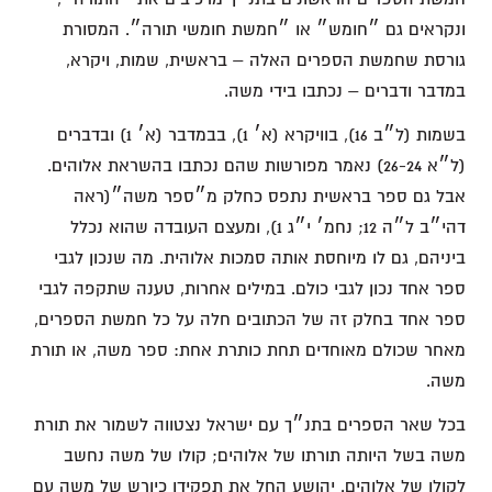
ונקראים גם ״חומש״ או ״חמשת חומשי תורה״. המסורת
גורסת שחמשת הספרים האלה – בראשית, שמות, ויקרא,
במדבר ודברים – נכתבו בידי משה.
בשמות (ל״ב 16), בוויקרא (א׳ 1), בבמדבר (א׳ 1) ובדברים
(ל״א 26-24) נאמר מפורשות שהם נכתבו בהשראת אלוהים.
אבל גם ספר בראשית נתפס כחלק מ״ספר משה״(ראה
דהי״ב ל״ה 12; נחמ׳ י״ג 1), ומעצם העובדה שהוא נכלל
ביניהם, גם לו מיוחסת אותה סמכות אלוהית. מה שנכון לגבי
ספר אחד נכון לגבי כולם. במילים אחרות, טענה שתקפה לגבי
ספר אחד בחלק זה של הכתובים חלה על כל חמשת הספרים,
מאחר שכולם מאוחדים תחת כותרת אחת: ספר משה, או תורת
משה.
בכל שאר הספרים בתנ״ך עם ישראל נצטווה לשמור את תורת
משה בשל היותה תורתו של אלוהים; קולו של משה נחשב
לקולו של אלוהים. יהושע החל את תפקידו כיורש של משה עם