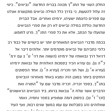
החלק השני של התנ״ך מכונה בברית החדשה ״נביאים״. כינוי
זה עלול להטעות, כי בדרך כלל המילה נביאים מתקשרת אצלנו
עם ספרים כדוגמת ישעיהו, ירמיהו ואחרים. אבל הברית
החדשה כוללת במילה נביאים לא רק את ספרי הנביאים
שהועלו על הכתב, אלא את כל ספרי התנ״ך, פרט לחומש.
בכמה מדברי הנביאים המאוחרים יותר יש ביטויים של כבוד רב
כלפי כתביהם של נביאים מוקדמים יותר. אלוהים דיבר אל
דניאל דרך נבואותיו של ירמיהו (השווה את דני׳ ט׳ 2 עם ירמ׳
כ״ה 11). גם עזרא הכיר בסמכות האלוהית של נבואות ירמיהו
(עזרא א׳ 1), ושל חגי וזכריה (עזרא ה׳ 1). אחד הפסוקים
החזקים ביותר במובן הזה נמצא באחד מאחרוני הנביאים
בתנ״ך, בספר זכריה. זכריה מדבר שם על ״התורה ואת
הדברים אשר שלח ה׳ צבאות ברוחו, ביד הנביאים הראשונים״
(זכר׳ ז׳ 12). בפסוק דומה שמופיע בספר נחמיה, נאמר
שאלוהים נהג בסבלנות עם עמו במשך שנים רבות, ואף העיד