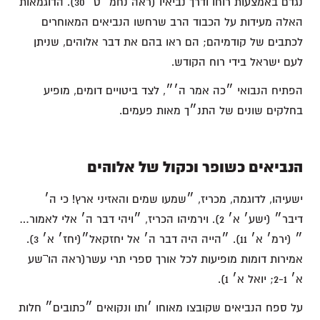
נגדם באמצעות רוחו ודרך נביאיו (ראה נחמ׳ ט׳ 30). הדוגמאות
האלה מעידות על הכבוד הרב שרחשו הנביאים המאוחרים
לכתבים של קודמיהם; הם ראו בהם את דבר אלוהים, שניתן
לעם ישראל בידי רוח הקודש.
הפתיח הנבואי ״כה אמר ה׳״, לצד ביטויים דומים, מופיע
בחלקים שונים של התנ״ך מאות פעמים.
הנביאים כשופר וכקול של אלוהים
ישעיהו, לדוגמה, מכריז, ״שמעו שמים והאזיני ארץ! כי ה׳
דיבר״ (ישע׳ א׳ 2). וירמיהו הכריז, ״ויהי דבר ה׳ אלי לאמור…
״ (ירמ׳ א׳ 11). ״הייה היה דבר ה׳ אל יחזקאל״(יחז׳ א׳ 3).
אמירות דומות מופיעות לכל אורך ספרי תרי עשר(ראה הו¬שע
א׳ 2-1; יואל א׳ 1).
על ספח הנביאים שקובצו מאוחו ׳ותו ונקואים ״כתובים״ חלות