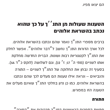
הם יצאו מפיו.
הטענות שעולות מן התנ׳׳ך על כך שהוא
נכתב בהשראת אלוהים
ברבים מספרי התנ״ך נאמר שהם נכתבו בהשראת אלוהים.
לכל אורך הדורות התנ״ך נחשב ל״דבר אלוהים״. אפשר לחלק
את התנ״ך לקטגוריות רבות ושונות. הברית החדשה מחלקת
אותו לשניים (מתי ה׳ 17; ז׳ 12), וגם לשלושה (לוקס כ״ד 44).
בסעיף זה נבחן את החלוקה של התנ״ך לשניים – התורה
והנביאים – ונראה אילו טענות הם מעלים לכך שהם נכתבו
בהשראת אלוהים. כמו כן נדון בחלקי התנ״ך שאינם מעלים את
הטענה הזו במפורש.
התורה
חמשת הספרים הראשונים בתנ״ך מרכיבים את ״התורה״,