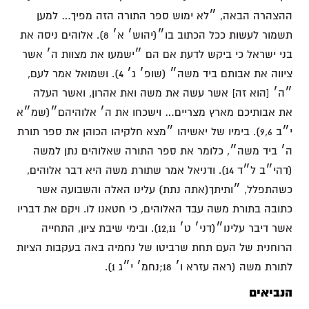
ההצהרה הבאה, ״לא ימוש ספר התורה הזה מפיך… למען
תשמור לעשות ככל הכתוב בו״(יהוש׳ א׳ 8). אלוהים ניסה את
בני ישראל כי ביקש לדעת אם הם ״ישמעו את מצוות ה׳ אשר
ציווה את אבותם ביד משה״ (שופ׳ ג׳ 4). ושמואל אמר לעם,
״ה׳ [הוא זה] אשר עשה את משה ואת אהרון, ואשר העלה
את אבותיכם מארץ מצריים… וישכחו את ה׳ אלוהיהם״(שמ״א
י״ב 9,6). בימיו של יאשיהו ״מצא חלקיהו הכוהן את ספר תורת
ה׳ ביד משה״, כלומר את ספר התורה שאלוהים נתן למשה
(דהי״ב ל״ד 14). ודניאל אמר שתורת משה היא דבר אלוהים,
כשהתפלל, ״ותיתך(אתה נתת) עלינו האלה והשבועה אשר
כתובה בתורת משה עבד האלוהים, כי חטאנו לו. ויקם את דבריו
אשר דיבר עלינו״(דני׳ ט׳ 12,11). ובימי שיבת ציון, התחייה
הרוחנית של העם תחת שרביטו של נחמיה באה בעקבות הציות
לתורת משה (ראה עזרא ו׳ 18;נחמ׳ י״ג 1).
הנביאים