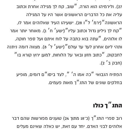
27). ולירמיהו הוא הורה, ״שוב, קח לך מגילה אחרת וכתוב
עליה את כל הדברים הראשונים אשר היו על המגילה
הראשונה״(ירמ׳ ל״ו 28). ישעיהו העיד שאלוהים אמר לו,
״קח לך גיליון גדול וכתוב עליו״(ישע׳ ח׳ 1). מאוחר יותר אמר
לו אלוהים, ״עתה בוא כתבה על לוח איתם ועל ספר חוקה,
ותהי ליום אחרון לעד עד עולם״(ישע׳ ל׳ 8). מצווה דומה ניתנה
לחבקוק, ״כתוב חזון ובאר על הלוחות, למען ירוץ קורא בו״
(חבק ב׳ 2).
הפתיח הנבואי ״כה אמו ה׳ ״, לצד ביסו״ם דומים, מופיע
בחלקים שונים של התנ״ך מאות פעמים.
התנ״ך כולו
רוב ספרי התנ״ך (כ־18 מתוך 24) טוענים מפורשות שהם דבר
אלוהים לבני האדם. יחד עם זאת, יש כאלה שאינם מעלים