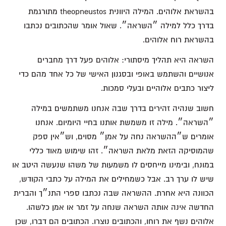
בהשראת אלוהים. המילה היוונית theopneustos מתורגמת
בדרך כלל למילה ״השראה״. שאול אומר שהכתובים נכתבו
בהשראת רוח אלוהים.
השראה היא תהליך מיסתורי: אלוהים פעל דרך מחברים
אנושיים והשתמש באופי ובסגנון האישי של כל אחד מהם כדי
ליצור כתבים אלוהיים ובעלי סמכות.
חשוב שנהיה זהירים בדרך שבה אנחנו משתמשים במילה
״השראה״. מילה זו משמשת אותנו בחיי היומיום. אנחנו
אומרים ש״ההשראה נחה על אמן״ מסוים, וש״אין ספק
שהמוסיקה הזאת מלאת השראה״. זהו שימוש מאוד כללי
במונח, ובימינו מייחסים לו משמעות של משהו שנעשה היטב או
שיש לו ערך רב. אבל כשמחילים את המילה על כתבי הקודש,
הכוונה היא אחרת. ההשראה שבה נכתבו ספרי התנ״ך והברית
החדשה אינה אותה השראה שנחה על זמר או אמן כלשהו.
אלוהים נשף את רוחו, והכתובים נוצרו. הכתובים הם דברו, שכן