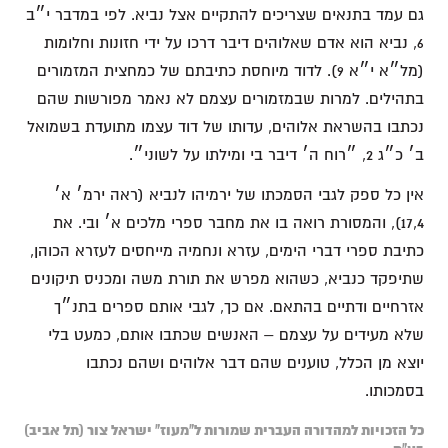
גם עמד בתנאים שצריכים להתקיים אצל נביא. לפי במדבר י״ב
6, נביא הוא אדם שאלוהים דיבר דרכו על ידי חזונות וחלומות
(מל״א י״א 9). לדוד מיוחסת כתיבתם של כמחצית המזמורים
בתהילים. למרות שבמזמורים עצמם לא נאמר מפורשות שהם
נכתבו בהשראת אלוהים, עדותו של דוד עצמו מתועדת בשמואל
ב׳ כ״ג 2, ״רוח ה׳ דיבר בי ומילתו על לשוני״.
אין כל ספק לגבי הסמכתו של ירמיהו לנביא (ראה ירמ׳ א׳
17,4), והמסורת רואה בו את מחבר ספרי מלכים א׳ ובי. את
כתיבת ספרי דברי הימים, עזרא ונחמיה מייחסים לעזרא הכוהן,
שתיפקד כנביא, כשהוא מפרש את תורת משה ומכניס תיקונים
אזרחיים ודתיים בהתאם. אם כך, לגבי אותם ספרים בתנ״ך
שלא מעידים על עצמם – האנשים שכתבו אותם, כמעט בלי
יוצא מן הכלל, טוענים שהם דבר אלוהים ושהם נכתבו
בסמכותו.
כל הזכויות למהדורה העברית שמורות ל"מעוז" ישראל צור (תל אביב)