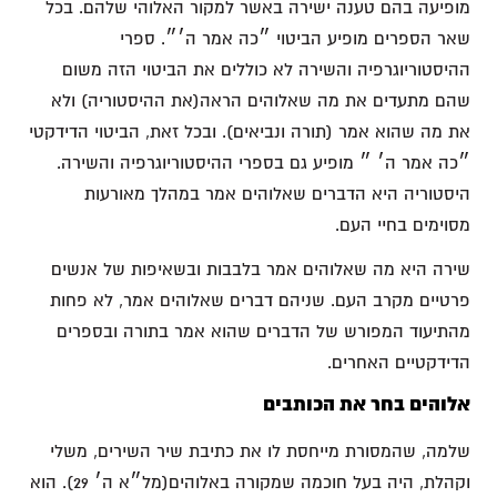
מופיעה בהם טענה ישירה באשר למקור האלוהי שלהם. בכל
שאר הספרים מופיע הביטוי ״כה אמר ה׳״. ספרי
ההיסטוריוגרפיה והשירה לא כוללים את הביטוי הזה משום
שהם מתעדים את מה שאלוהים הראה(את ההיסטוריה) ולא
את מה שהוא אמר (תורה ונביאים). ובכל זאת, הביטוי הדידקטי
״כה אמר ה׳ ״ מופיע גם בספרי ההיסטוריוגרפיה והשירה.
היסטוריה היא הדברים שאלוהים אמר במהלך מאורעות
מסוימים בחיי העם.
שירה היא מה שאלוהים אמר בלבבות ובשאיפות של אנשים
פרטיים מקרב העם. שניהם דברים שאלוהים אמר, לא פחות
מהתיעוד המפורש של הדברים שהוא אמר בתורה ובספרים
הדידקטיים האחרים.
אלוהים בחר את הכותבים
שלמה, שהמסורת מייחסת לו את כתיבת שיר השירים, משלי
וקהלת, היה בעל חוכמה שמקורה באלוהים(מל״א ה׳ 29). הוא