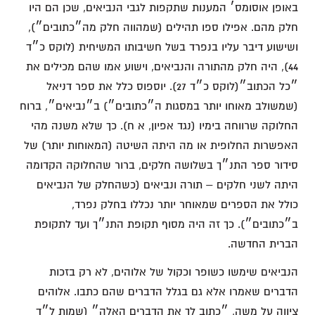
באופן אוסומס׳ המענות שתקפות לגבי הנביאים, שכן הם היו
חלק מהם. אפילו ספו תהילים (שמהווה חלק מה״כתובים״),
ושישוע דיבר עליו בנפרד בשל חשיבותו המשיחית (לוקס כ״ד
44), היה חלק מהתורה והנביאים, וישוע אמו שהם מכילים את
״כל הכתוב״(לוקס כ״ד 27). יוספוס כלל את ספר דניאל
(שמשולב מאוחו יותר במסגות ה״כתובים״) ב״נביאים״, ברוח
החלוקה שרווחה בימיו (נגד אפיון, א ח). כך שלא משנה מהי
האפשרות החלופית או מה היתה השיטה (המאוחות יותר) של
סידור ספר התנ״ך בשלושה חלקים, ברור שהחלוקה הקדומה
היתה לשני חלקים – תורה ונביאים (כשהחלק של הנביאים
כולל את הספרים שמאוחר יותר נכללו בחלק נפרד,
ב״כתובים״). כך זה היה מסוף תקופת התנ״ך ועד לתקופת
הברית החדשה.
הנביאים שימשו כשופר וכקול של אלוהים, לא רק בזכות
הדברים שאמרו אלא גם בגלל הדברים שהם כתבו. אלוהים
ציווה על משה, ״כתוב לך את הדברים האלה״ (שמות ל״ד