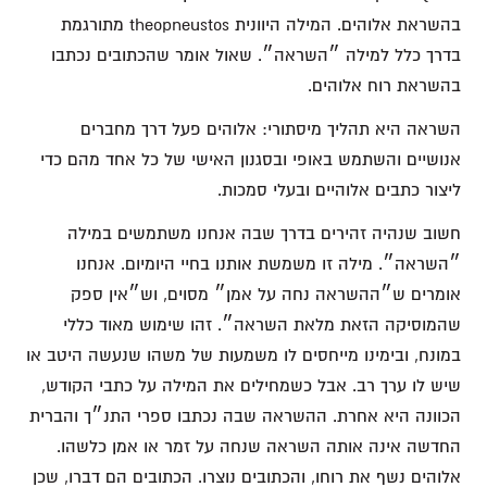
בהשראת אלוהים. המילה היוונית theopneustos מתורגמת
בדרך כלל למילה ״השראה״. שאול אומר שהכתובים נכתבו
בהשראת רוח אלוהים.
השראה היא תהליך מיסתורי: אלוהים פעל דרך מחברים
אנושיים והשתמש באופי ובסגנון האישי של כל אחד מהם כדי
ליצור כתבים אלוהיים ובעלי סמכות.
חשוב שנהיה זהירים בדרך שבה אנחנו משתמשים במילה
״השראה״. מילה זו משמשת אותנו בחיי היומיום. אנחנו
אומרים ש״ההשראה נחה על אמן״ מסוים, וש״אין ספק
שהמוסיקה הזאת מלאת השראה״. זהו שימוש מאוד כללי
במונח, ובימינו מייחסים לו משמעות של משהו שנעשה היטב או
שיש לו ערך רב. אבל כשמחילים את המילה על כתבי הקודש,
הכוונה היא אחרת. ההשראה שבה נכתבו ספרי התנ״ך והברית
החדשה אינה אותה השראה שנחה על זמר או אמן כלשהו.
אלוהים נשף את רוחו, והכתובים נוצרו. הכתובים הם דברו, שכן