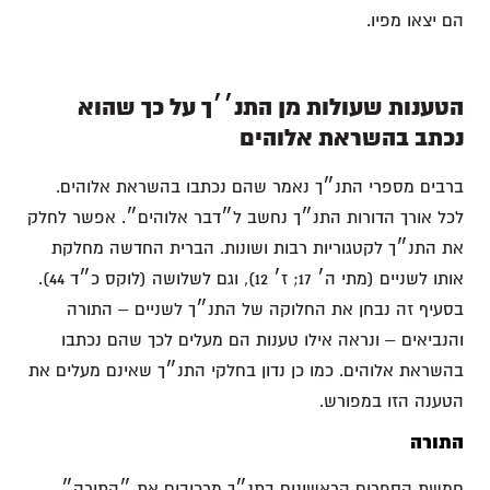
הם יצאו מפיו.
הטענות שעולות מן התנ׳׳ך על כך שהוא
נכתב בהשראת אלוהים
ברבים מספרי התנ״ך נאמר שהם נכתבו בהשראת אלוהים.
לכל אורך הדורות התנ״ך נחשב ל״דבר אלוהים״. אפשר לחלק
את התנ״ך לקטגוריות רבות ושונות. הברית החדשה מחלקת
אותו לשניים (מתי ה׳ 17; ז׳ 12), וגם לשלושה (לוקס כ״ד 44).
בסעיף זה נבחן את החלוקה של התנ״ך לשניים – התורה
והנביאים – ונראה אילו טענות הם מעלים לכך שהם נכתבו
בהשראת אלוהים. כמו כן נדון בחלקי התנ״ך שאינם מעלים את
הטענה הזו במפורש.
התורה
חמשת הספרים הראשונים בתנ״ך מרכיבים את ״התורה״,