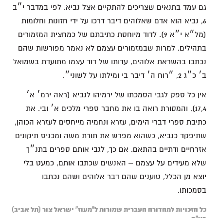
גם עמד בתנאים שצריכים להתקיים אצל נביא. לפי במדבר י״ב
6, נביא הוא אדם שאלוהים דיבר דרכו על ידי חזונות וחלומות
(מל״א י״א 9). לדוד מיוחסת כתיבתם של כמחצית המזמורים
בתהילים. למרות שבמזמורים עצמם לא נאמר מפורשות שהם
נכתבו בהשראת אלוהים, עדותו של דוד עצמו מתועדת בשמואל
ב׳ כ״ג 2, ״רוח ה׳ דיבר בי ומילתו על לשוני״.
אין כל ספק לגבי הסמכתו של ירמיהו לנביא (ראה ירמ׳ א׳
17,4), והמסורת רואה בו את מחבר ספרי מלכים א׳ ובי. את
כתיבת ספרי דברי הימים, עזרא ונחמיה מייחסים לעזרא הכוהן,
שתיפקד כנביא, כשהוא מפרש את תורת משה ומכניס תיקונים
אזרחיים ודתיים בהתאם. אם כך, לגבי אותם ספרים בתנ״ך
שלא מעידים על עצמם – האנשים שכתבו אותם, כמעט בלי
יוצא מן הכלל, טוענים שהם דבר אלוהים ושהם נכתבו
בסמכותו.
כל הזכויות למהדורה העברית שמורות ל"מעוז" ישראל צור (תל אביב)