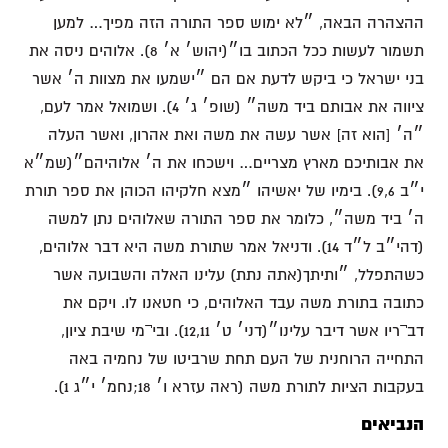
ההצהרה הבאה, ״לא ימוש ספר התורה הזה מפיך… למען
תשמור לעשות ככל הכתוב בו״(יהוש׳ א׳ 8). אלוהים ניסה את
בני ישראל כי ביקש לדעת אם הם ״ישמעו את מצוות ה׳ אשר
ציווה את אבותם ביד משה״ (שופ׳ ג׳ 4). ושמואל אמר לעם,
״ה׳ [הוא זה] אשר עשה את משה ואת אהרון, ואשר העלה
את אבותיכם מארץ מצריים… וישכחו את ה׳ אלוהיהם״(שמ״א
י״ב 9,6). בימיו של יאשיהו ״מצא חלקיהו הכוהן את ספר תורת
ה׳ ביד משה״, כלומר את ספר התורה שאלוהים נתן למשה
(דהי״ב ל״ד 14). ודניאל אמר שתורת משה היא דבר אלוהים,
כשהתפלל, ״ותיתך(אתה נתת) עלינו האלה והשבועה אשר
כתובה בתורת משה עבד האלוהים, כי חטאנו לו. ויקם את
דב¬ריו אשר דיבר עלינו״(דני׳ ט׳ 12,11). ובי¬מי שיבת ציון,
התחייה הרוחנית של העם תחת שרביטו של נחמיה באה
בעקבות הציות לתורת משה (ראה עזרא ו׳ 18;נחמ׳ י״ג 1).
הנביאים