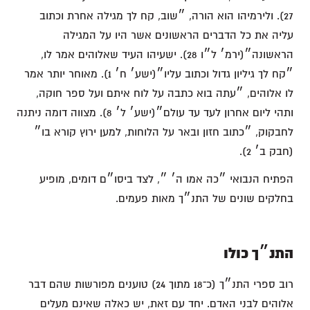
27). ולירמיהו הוא הורה, ״שוב, קח לך מגילה אחרת וכתוב
עליה את כל הדברים הראשונים אשר היו על המגילה
הראשונה״(ירמ׳ ל״ו 28). ישעיהו העיד שאלוהים אמר לו,
״קח לך גיליון גדול וכתוב עליו״(ישע׳ ח׳ 1). מאוחר יותר אמר
לו אלוהים, ״עתה בוא כתבה על לוח איתם ועל ספר חוקה,
ותהי ליום אחרון לעד עד עולם״(ישע׳ ל׳ 8). מצווה דומה ניתנה
לחבקוק, ״כתוב חזון ובאר על הלוחות, למען ירוץ קורא בו״
(חבק ב׳ 2).
הפתיח הנבואי ״כה אמו ה׳ ״, לצד ביסו״ם דומים, מופיע
בחלקים שונים של התנ״ך מאות פעמים.
התנ״ך כולו
רוב ספרי התנ״ך (כ־18 מתוך 24) טוענים מפורשות שהם דבר
אלוהים לבני האדם. יחד עם זאת, יש כאלה שאינם מעלים