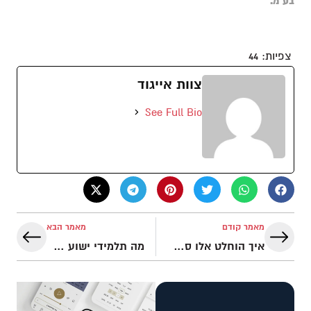
בע"מ.
צפיות:
44
צוות אייגוד
See Full Bio
מאמר קודם
מאמר הבא
איך הוחלט אלו ספרים יכללו בקאנון התנ"ך והברית החדשה?
מה תלמידי ישוע האמינו אודות התנ"ך?