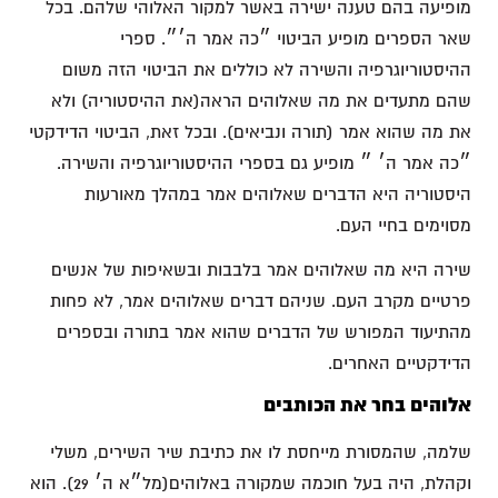
מופיעה בהם טענה ישירה באשר למקור האלוהי שלהם. בכל
שאר הספרים מופיע הביטוי ״כה אמר ה׳״. ספרי
ההיסטוריוגרפיה והשירה לא כוללים את הביטוי הזה משום
שהם מתעדים את מה שאלוהים הראה(את ההיסטוריה) ולא
את מה שהוא אמר (תורה ונביאים). ובכל זאת, הביטוי הדידקטי
״כה אמר ה׳ ״ מופיע גם בספרי ההיסטוריוגרפיה והשירה.
היסטוריה היא הדברים שאלוהים אמר במהלך מאורעות
מסוימים בחיי העם.
שירה היא מה שאלוהים אמר בלבבות ובשאיפות של אנשים
פרטיים מקרב העם. שניהם דברים שאלוהים אמר, לא פחות
מהתיעוד המפורש של הדברים שהוא אמר בתורה ובספרים
הדידקטיים האחרים.
אלוהים בחר את הכותבים
שלמה, שהמסורת מייחסת לו את כתיבת שיר השירים, משלי
וקהלת, היה בעל חוכמה שמקורה באלוהים(מל״א ה׳ 29). הוא