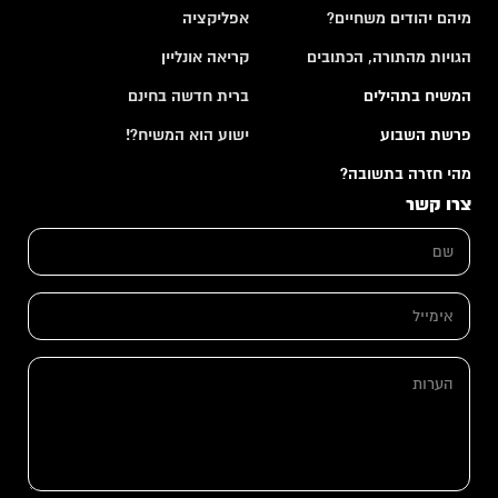
מיהם יהודים משחיים?
אפליקציה
הגויות מהתורה, הכתובים
קריאה אונליין
המשיח בתהילים
ברית חדשה בחינם
פרשת השבוע
ישוע הוא המשיח?!
מהי חזרה בתשובה?
צרו קשר
ש
ם
*
א
י
מ
ש
י
ה
ם
י
ע
ש
ל
ר
ם
*
ו
א
ת
י
מ
י