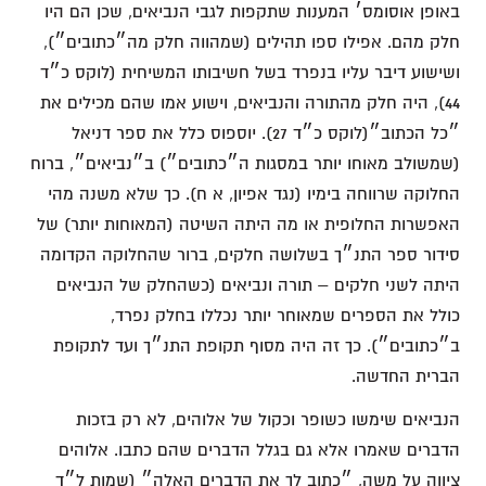
באופן אוסומס׳ המענות שתקפות לגבי הנביאים, שכן הם היו
חלק מהם. אפילו ספו תהילים (שמהווה חלק מה״כתובים״),
ושישוע דיבר עליו בנפרד בשל חשיבותו המשיחית (לוקס כ״ד
44), היה חלק מהתורה והנביאים, וישוע אמו שהם מכילים את
״כל הכתוב״(לוקס כ״ד 27). יוספוס כלל את ספר דניאל
(שמשולב מאוחו יותר במסגות ה״כתובים״) ב״נביאים״, ברוח
החלוקה שרווחה בימיו (נגד אפיון, א ח). כך שלא משנה מהי
האפשרות החלופית או מה היתה השיטה (המאוחות יותר) של
סידור ספר התנ״ך בשלושה חלקים, ברור שהחלוקה הקדומה
היתה לשני חלקים – תורה ונביאים (כשהחלק של הנביאים
כולל את הספרים שמאוחר יותר נכללו בחלק נפרד,
ב״כתובים״). כך זה היה מסוף תקופת התנ״ך ועד לתקופת
הברית החדשה.
הנביאים שימשו כשופר וכקול של אלוהים, לא רק בזכות
הדברים שאמרו אלא גם בגלל הדברים שהם כתבו. אלוהים
ציווה על משה, ״כתוב לך את הדברים האלה״ (שמות ל״ד