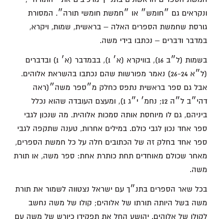
ונקראים גם ״חומש״ או ״חמשת חומשי תורה״. המסורת
גורסת שחמשת הספרים האלה – בראשית, שמות, ויקרא,
במדבר ודברים – נכתבו בידי משה.
בשמות (ל״ב 16), בוויקרא (א׳ 1), בבמדבר (א׳ 1) ובדברים
(ל״א 26-24) נאמר מפורשות שהם נכתבו בהשראת אלוהים.
אבל גם ספר בראשית נתפס כחלק מ״ספר משה״(ראה
דהי״ב ל״ה 12; נחמ׳ י״ג 1), ומעצם העובדה שהוא נכלל
ביניהם, גם לו מיוחסת אותה סמכות אלוהית. מה שנכון לגבי
ספר אחד נכון לגבי כולם. במילים אחרות, טענה שתקפה לגבי
ספר אחד בחלק זה של הכתובים חלה על כל חמשת הספרים,
מאחר שכולם מאוחדים תחת כותרת אחת: ספר משה, או תורת
משה.
בכל שאר הספרים בתנ״ך עם ישראל נצטווה לשמור את תורת
משה בשל היותה תורתו של אלוהים; קולו של משה נחשב
לקולו של אלוהים. יהושע החל את תפקידו כיורש של משה עם