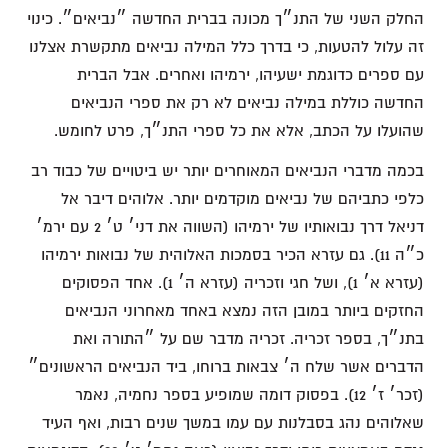
החלק השני של התנ״ך מכונה בברית החדשה ״נביאים״. כינוי
זה עלול להטעות, כי בדרך כלל המילה נביאים מתקשרת אצלנו
עם ספרים כדוגמת ישעיהו, ירמיהו ואחרים. אבל הברית
החדשה כוללת במילה נביאים לא רק את ספרי הנביאים
שהועלו על הכתב, אלא את כל ספרי התנ״ך, פרט לחומש.
בכמה מדברי הנביאים המאוחרים יותר יש ביטויים של כבוד רב
כלפי כתביהם של נביאים מוקדמים יותר. אלוהים דיבר אל
דניאל דרך נבואותיו של ירמיהו (השווה את דני׳ ט׳ 2 עם ירמ׳
כ״ה 11). גם עזרא הכיר בסמכות האלוהית של נבואות ירמיהו
(עזרא א׳ 1), ושל חגי וזכריה (עזרא ה׳ 1). אחד הפסוקים
החזקים ביותר במובן הזה נמצא באחד מאחרוני הנביאים
בתנ״ך, בספר זכריה. זכריה מדבר שם על ״התורה ואת
הדברים אשר שלח ה׳ צבאות ברוחו, ביד הנביאים הראשונים״
(זכר׳ ז׳ 12). בפסוק דומה שמופיע בספר נחמיה, נאמר
שאלוהים נהג בסבלנות עם עמו במשך שנים רבות, ואף העיד