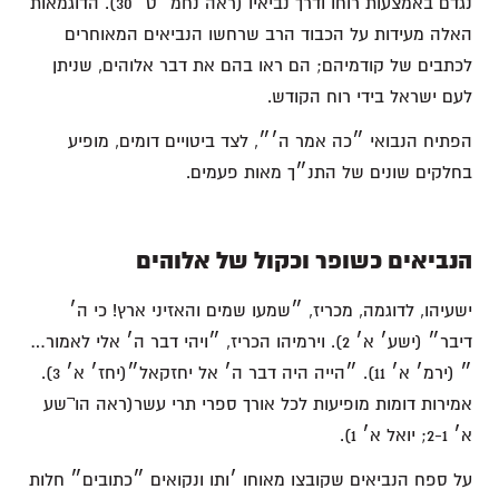
נגדם באמצעות רוחו ודרך נביאיו (ראה נחמ׳ ט׳ 30). הדוגמאות
האלה מעידות על הכבוד הרב שרחשו הנביאים המאוחרים
לכתבים של קודמיהם; הם ראו בהם את דבר אלוהים, שניתן
לעם ישראל בידי רוח הקודש.
הפתיח הנבואי ״כה אמר ה׳״, לצד ביטויים דומים, מופיע
בחלקים שונים של התנ״ך מאות פעמים.
הנביאים כשופר וכקול של אלוהים
ישעיהו, לדוגמה, מכריז, ״שמעו שמים והאזיני ארץ! כי ה׳
דיבר״ (ישע׳ א׳ 2). וירמיהו הכריז, ״ויהי דבר ה׳ אלי לאמור…
״ (ירמ׳ א׳ 11). ״הייה היה דבר ה׳ אל יחזקאל״(יחז׳ א׳ 3).
אמירות דומות מופיעות לכל אורך ספרי תרי עשר(ראה הו¬שע
א׳ 2-1; יואל א׳ 1).
על ספח הנביאים שקובצו מאוחו ׳ותו ונקואים ״כתובים״ חלות