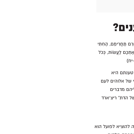
נים?
ֲרֵם תַּחֲרִימֵם, הַחִתִּי
וּ אֶתְכֶם לַעֲשׂוֹת, כְּכֹל
-יח)
 טענתם היא
 של אלוהים לעם
יהם מדברים
ל הדת" ריצ'ארד
 להוציא לפועל הוא