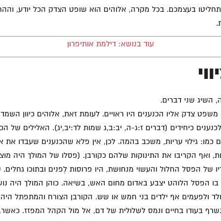
תחליטו בעצמכם. בכל מקרה, אלוהים הוא שופט הצדק הכל יודע, וההח
.
עוד בנושא: דילמת אותיפרון
וי
ה, השיג שני דברים.
משפט צדק אליו הכנענים היו ראויים. לעומת זאת, אלוהים כיוון השמד
נענים כיחידים (דברים ז:ג-ה, יב:ב,ג שמות לד:יב,יג). האלילים של הכ
 כמו: גילוי עריות, משכב בהמה. לכן, אין פלא שהכנענים שעבדו את אל
ת, ואף הקריבו את התינוקות שלהם כקורבן. (פסלו של המולך היה מוצ
דיו של הפסל החלול והעשוי מנחושת, היו פרוסות לְפנים ובתוכו גחלים. 
 בו הפסל הלוהט יצבע באדום מחום האש, בשיאה. כוהן המולך היה נוש
לד ולפעמים אף ילדים בני חמש או שש. הקורבן הצורח והמתפתל היה מ
רף בעודו בחיים ונמס לשלולית של דם, אל מול הקהל המפזז. כאשר, 