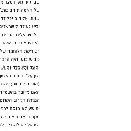
שברקע, נועדו מצד אח
של האמהות הבוכות.)
שנית, אלוהים יכל לה
יביא גאולה לישראלים 
של ישראלים- סורים, 
לא היו אתניים, אלא, ה
רטוריקת הלוחמה של
כיבוש כנען היה הרבה פח
וְהַנֶּגֶב וְהַשְּׁפֵלָה וְהָא
יִשְׂרָאֵל". במבט רא
(השווה ליהושע י:מ-מב
האם מדובר בהשמדה מ
המזרח הקרוב הקדום ה
יהושע לא מנסה לרמו
מקרוב, אנו רואים שזה ב
ישראל לא להזכיר, לה