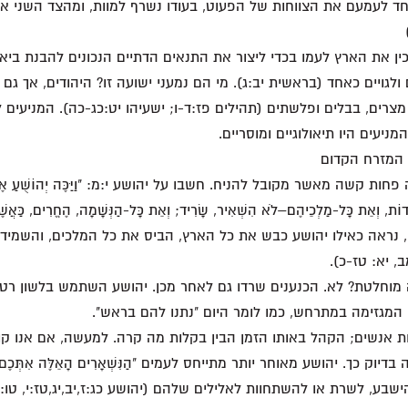
ד לעמעם את הצווחות של הפעוט, בעודו נשרף למוות, ומהצד השני את
כין את הארץ לעמו בכדי ליצור את התנאים הדתיים הנכונים להבנת ב
ולגויים כאחד (בראשית יב:ג). מי הם נמעני ישועה זו? היהודים, אך גם 
מצרים, בבלים ופלשתים (תהילים פז:ד-ו; ישעיהו יט:כג-כה). המניעים
מניעים היו תיאולוגיים ומוסריים.
 המזרח הקדום
ות קשה מאשר מקובל להניח. חשבו על יהושע י:מ: "וַיַּכֶּה יְהוֹשֻׁעַ אֶת-כ
ֲשֵׁדוֹת, וְאֵת כָּל-מַלְכֵיהֶם–לֹא הִשְׁאִיר, שָׂרִיד; וְאֵת כָּל-הַנְּשָׁמָה, הֶחֱרִים, כַּאֲשֶׁ
שון, נראה כאילו יהושע כבש את כל הארץ, הביס את כל המלכים, והשמיד
, יא: טז-כ).
וחלטת? לא. הכנענים שרדו גם לאחר מכן. יהושע השתמש בלשון רטו
מגזימה במתרחש, כמו לומר היום "נתנו להם בראש".
ת אנשים; הקהל באותו הזמן הבין בקלות מה קרה. למעשה, אם אנו ק
דיוק כך. יהושע מאוחר יותר מתייחס לעמים "הַנִּשְׁאָרִים הָאֵלֶּה אִתְּכ
ישבע, לשרת או להשתחוות לאלילים שלהם (יהושע כג:ז,יב,יג,טז:י, טו: