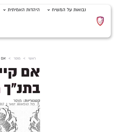
נבואות על המשיח
היהדות האמיתית
ראשי
>
מוסר
>
אם ק
אם קיי
בתנ"ך 
קטגוריות:
מוסר
פול קופאן
ינואר 1, 2017