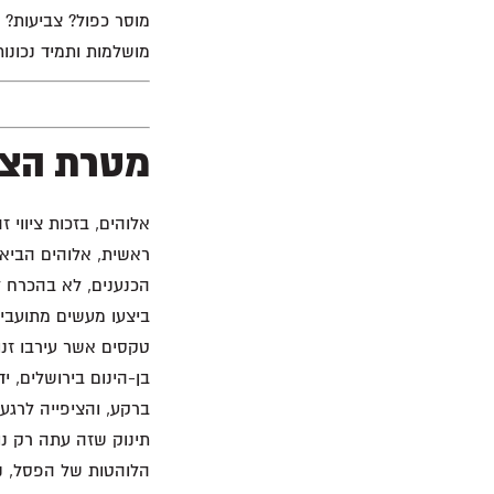
מוסר כפול? צביעות? 
מושלמות ותמיד נכונות
מטרת הציו
אלוהים, בזכות ציווי ז
ראשית, אלוהים הביא 
הכנענים, לא בהכרח לכ
ביצעו מעשים מתועבים
טקסים אשר עירבו זנו
בן-הינום בירושלים, י
ברקע, והציפייה לרגע
תינוק שזה עתה רק נו
הלוהטות של הפסל, נש