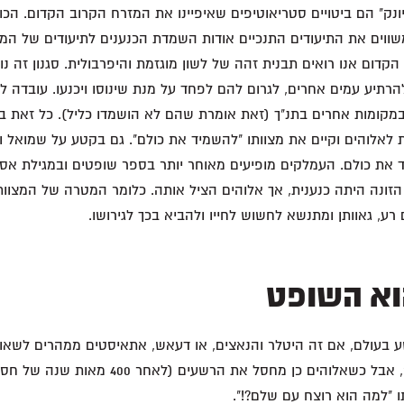
 יונק" הם ביטויים סטריאוטיפים שאיפיינו את המזרח הקרוב הקדום. הכוו
שווים את התיעודים התנכיים אודות השמדת הכנענים לתיעודים של המ
קדום אנו רואים תבנית זהה של לשון מוגזמת והיפרבולית. סגנון זה נ
רתיע עמים אחרים, לגרום להם לפחד על מנת שינוסו ויכנעו. עובדה ל
במקומות אחרים בתנ"ך (זאת אומרת שהם לא הושמדו כליל). כל זאת בעו
 לאלוהים וקיים את מצוותו "להשמיד את כולם". גם בקטע על שמואל
את כולם. העמלקים מופיעים מאוחר יותר בספר שופטים ובמגילת אסת
זונה היתה כנענית, אך אלוהים הציל אותה. כלומר המטרה של המצוות
רע, גאוותן ומתנשא לחשוש לחייו ולהביא בכך לגירושו.
וא השופט
ע בעולם, אם זה היטלר והנאצים, או דעאש, אתאיסטים ממהרים לשאול
מחסל את הרשעים?!", אבל כשאלוהים כן מחסל את הרש
 "למה הוא רוצח עם שלם?!".