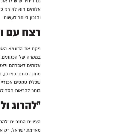
גם היחיד שיש לו את 
אלוהים הוא לא רק כל
והנכון ביותר לעשות.
רצח עם וט
ניקח את הדוגמא האהו
במקרה של הכנענים, 
אלוהים לאברהם ולצאצ
מתוך זכותם. כמו כן,
שכללו טקסים אכזריי
בוחר להראות חסד לכנענים, לכן אלוהים ח
"להרוג ול
הציווים התנכיים 'להר
מאדמת ישראל, רק אלו