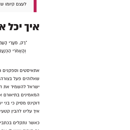
לעצם קיומו של
איך יכל א
"רַק, מֵעָרֵי הָעַמּ
וְהָאֱמֹרִי הַכְּנַעֲנ
אתאיסטים וספקנים ר
שאלוהים פעל בצורה ב
ישראל להשמיד את הכ
המאמינים בתיאורם א
דוקינס מסיק כי בני יש
איך עלינו להבין קטעי
כאשר נתקלים בכתבי ה