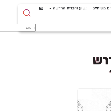
ים משיחיים
יֵשׁוּעַ והברית החדשה
דרש