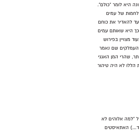
נה היא לומר "כולם".
לחמות של עמים
ועד להאדיר את כוחם
כך היא שאותם עמים
ד מצויין בפירוש
 והעמלקים שם נאמר
ר, שהרי המן האגגי
 הללו לא היה טיהור
 "למה אלוהים לא
עים (לאחר 400 מאות שנה של חסד…) האתאיסטים