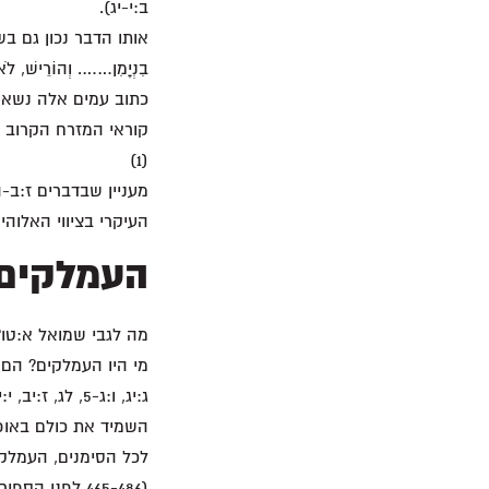
ב:י-יג).
אותו הדבר נכון גם בשופטי
בִנְיָמִן……. וְהוֹרֵישׁ, 
כתוב עמים אלה נשארו עד זמנ
קוראי המזרח הקרוב ה
(1)
מעניין שבדברים ז:ב-ה כת
העיקרי בציווי האלוהי
העמלקים
מה לגבי שמואל א:טו? שם
מי היו העמלקים? הם 
השמיד את כולם באופן 
לכל הסימנים, העמלק
(465-486 לפנ