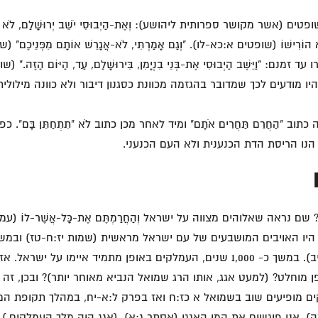
ם (אשר מקושר ספרותית ליהושע): וְאֶת-הַיְבוּסִי יֹשֵׁב יְרוּשָׁלִַם, לֹא הוֹרִ
לֹא הוֹרִישׁוֹ (שופטים א:כא-לו). "וְגַם אָמַרְתִּי, לֹא-אֲגָרֵשׁ אוֹתָם מִפְּנֵיכ
ם: "וַיֵּשֶׁב הַיְבוּסִי אֶת-בְּנֵי בִנְיָמִן, בִּירוּשָׁלִַם, עַד, הַיּוֹם הַזֶּה."
יו מודעים לכך שמדובר בהגזמה מכוונת כסגנון דיבור ולא כוונה מילול
וב "הַחֲרֵם תַּחֲרִים אֹתָם" ומיד לאחר מכן כתוב לֹא "תִתְחַתֵּן בָּם". כפ
 הנו הריסת הדת הכנענית ולא העם הכנעני.
 נראה שאלוהים מצווה על ישראל וְהַחֲרַמְתֶּם אֶת-כָּל-אֲשֶׁר-לוֹ (עמלק), 
היו האויבים המושבעים של עם ישראל מראשית (שמות יז:ח-טז) ובמש
ג:יג, ו:ג-5, לג, ז:יב, י:יב). במשך כ- 1,000 שנים, העמלקים באופן מתמיד איימו
מוחלט? (למעט אגג, אותו הרג שמואל הנביא מאוחר יותר)? ובכן, זה מו
ים מופיעים שוב בשמואל א כז:ח ואז בפרק ל:א-יח, במהלך תקופת ה
י הספירה), אנו פוגשים את המן האגגי (אסתר ג:א). (אגג היה מלך העמלקים.