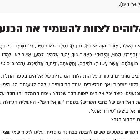
 אלוהים).
לוהים לצוות להשמיד את הכנע
ִים הָאֵלֶּה, אֲשֶׁר יְהוָה אֱלֹהֶיךָ, נֹתֵן לְךָ נַחֲלָה–לֹא תְחַיֶּה, כָּל-נְשָׁמָה. כִּי-הַח
ִי וְהַפְּרִזִּי, הַחִוִּי, וְהַיְבוּסִי–כַּאֲשֶׁר צִוְּךָ, יְהוָה אֱלֹהֶיךָ. לְמַעַן, אֲשֶׁר לֹא-יְלַמְּד
תּוֹעֲבֹתָם, אֲשֶׁר עָשׂוּ לֵאלֹהֵיהֶם; וַחֲטָאתֶם, לַיהוָה אֱלֹהֵיכֶם. (דברים כ טז
בים מותחים ביקורת על התנהלותו המוסרית של אלוהים בספר התנ"ך.
לתי מוסרית ואף מפלצתית. אחד הביסוסים שלהם לטענתם הנו הציווי
נענים. כיצד יכל אלוהים לצוות דבר שכזה? איפה החמלה והאהבה על
ת האלוהים של כתבי הקודש? בספרו "יש אלוהים?- האשליה הגדולה ש
ראל ביצעו "טיהור אתני".
ם מהסוג הזה?
קודש בקטעים קשים להבנה בבחינה מוסרית, עלינו לזכור שמי שציווה