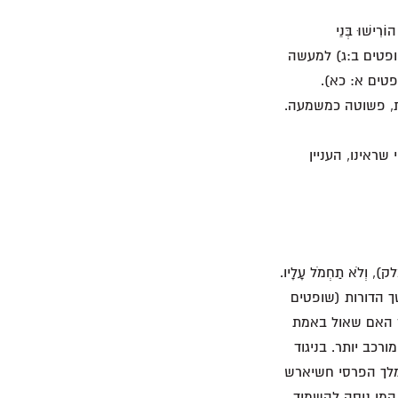
ישׁוּ בְּנֵי
ֶם" (שופטים ב:ג) למעשה
 (שופטים א: כא).
ית, פשוטה כמשמעה.
י שראינו, העניין
וְלֹא תַחְמֹל עָלָיו.
ך הדורות (שופטים
 על ישראל. אז האם שאול באמת
רכב יותר. בניגוד
מלך הפרסי חשיארש
) המן ניסה להשמיד