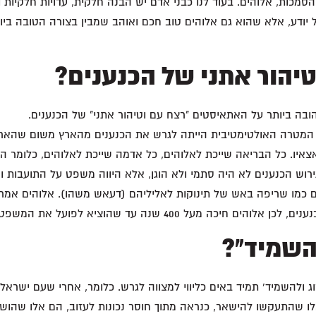
הסמכות, אלוהים. בעוד לנו כבני אדם יש הבנה חלקית, עדויות חלקיות 
 יודע, אלא שהוא גם אלוהים טוב חכם ואוהב שמבין בצורה הטובה בי
יהור אתני של הכנענים?
בה ביותר על האתאיסטים "רצח עם וטיהור אתני" של הכנענים.
המטרה האולטימטיבית הייתה לגרש את הכנענים מהארץ משום שהארץ
איו. כל הבריאה שייכת לאלוהים, כל אדמה שייכת לאלוהים, כלומר ה
 גירוש הכנענים לא היה סתמי ולא הוגן, אלא היווה משפט על התועבות 
ם כמו שריפה באש של תינוקות לאליליהם (דעאש משהו). אלוהים אמ
יכה מעל 400 שנה עד שהוציא לפועל את המשפט שלו עליהם.
השמיד"?
וג ולהשמיד' תמיד באים כליווי למצווה לגרש. כלומר, אחרי שעם ישראל
 שהתעקשו להישאר, כנראה מתוך חוסר נכונות לעזוב, הם אלו שהושמד