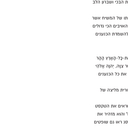
 הבכי ושברון הלב
יאתו של המשיח אשר
האויבים הכי גדולים
 להשמדת הכנענים
ָּל-הָאָרֶץ הָהָר
ר צִוָּה, יְהוָה אֱלֹהֵי
 את כל הכנענים
רית מליצה של
וראים את הטקסט
ֶם" והוא מזהיר את
סג ראו גם שופטים