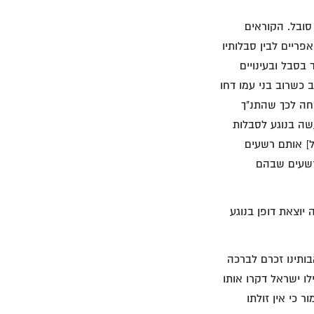
ובל. הקוראים
פריים לבין סבלותיו
בסבל ובעינויים
 כשרוב בני עמו דחו
חה לכך שהתנ"ך
שה בנוגע לסבלות
ל] אותם רשעים
רשעים שבהם
המאה ה-16, לזכריה י"ב 10, מופיעה הערה יוצאת דופן בנוגע
ותינו זכרם לברכה
ו ישראל דקרו אותו
 כי אין זולתו