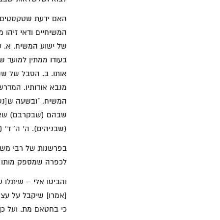
האם ידעת שטקסטים כ
המשיחיים ודאי זיהו 
של ישוע המשיח. א. ע
בעודו ממתין למועד ש
אותו. ב. הסבל של שנ
מנבא אודותיו. המדר
המשיח, "ובשעה ש[נשמ
שבהם (שבקרבם) שאינ
(שבניהים). ה' ה' ד' (
לכפרה שמספק מותו ש
והביטו אלי – שיתלו 
[אמרו] שיקבל על עצמ
כי בחטאם מת. ועל כן