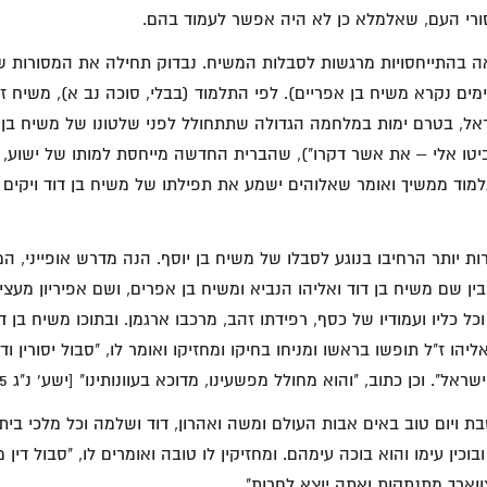
יסורי העם, שאלמלא כן לא היה אפשר לעמוד בהם.
ה בהתייחסויות מרגשות לסבלות המשיח. נבדוק תחילה את המסורות ש
מים נקרא משיח בן אפריים). לפי התלמוד (בבלי, סוכה נב א), משיח 
ראל, בטרם ימות במלחמה הגדולה שתתחולל לפני שלטונו של משיח בן 
יה י"ב 10 ("והביטו אלי – את אשר דקרו"), שהברית החדשה מייחסת למותו של יש
למוד ממשיך ואומר שאלוהים ישמע את תפילתו של משיח בן דוד ויקים
רות יותר הרחיבו בנוגע לסבלו של משיח בן יוסף. הנה מדרש אופייני, 
שבין שם משיח בן דוד ואליהו הנביא ומשיח בן אפרים, ושם אפיריון מעצי 
 כליו ועמודיו של כסף, רפידתו זהב, מרכבו ארגמן. ובתוכו משיח בן ד
יהו ז"ל תופשו בראשו ומניחו בחיקו ומחזיקו ואומר לו, "סבול יסורין ודי
וכן כתוב, "והוא מחולל מפשעינו, מדוכא בעוונותינו" [ישע' נ"ג 5] עד זמן שיבוא הקץ.
בת ויום טוב באים אבות העולם ומשה ואהרון, דוד ושלמה וכל מלכי בית ד
ובוכין עימו והוא בוכה עימהם. ומחזיקין לו טובה ואומרים לו, "סבול די
ארך מתנתקות ואתה יוצא לחרות".