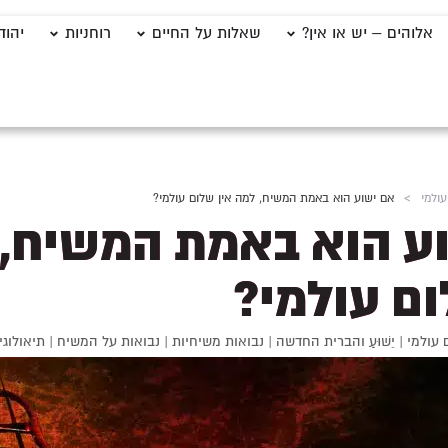
אלוהים – יש או אין?
שאלות על החיים
רוחניות
יהוד
ולמי
>
אם ישוע הוא באמת המשיח, למה אין שלום עולמי?
ע הוא באמת המשיח, 
ום עולמי?
 עולמי
|
יֵשׁוּעַ והברית החדשה
|
נבואות משיחיות
|
נבואות על המשיח
|
תיאולוגי