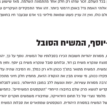
ן בכל העולם. זכור שזהו רק חלק אחד מהתמונה השלמה. מאז שישוע 
לוהי האמת גדל באופן דרמטי ביותר. זהו אחד התפקידים העיקריים 
 כולו, ואין זה עניין פעוט שמאות מיליוני בני אדם שבעבר חיו בחושך 
יוסף, המשיח הסובל
, מסורות יהודיות חשובות הכירו בסבלותיו של המשיח. נוסף על כך, יהו
נצח שנקרא משיח בן דוד, ובלוחם סובל שנקרא משיח בן יוסף. וחוץ מ
שיח. המשיח מתואר בתנ"ך ככוהן ולא רק כמלך, וזו הסיבה שהיה עליו
קידו ככוהן. מי שאינו מבין את הנקודה הזאת, מחמיץ חלק חיוני מתפק
בה מסורות עשירות, יפות ונוגעות ללב במובן התיאולוגי, בנוגע לסבל
דיש לנושא פרק שלם בחיבורו הייחודי "הטקסטים המשיחיים". כחמישי
לומד נוצרי של כל תחום היודאייקה, שחיבוריו משמשים חוקרים יהודיי
של המשיח במסורת היהודית. הטקסטים שמתארים את סבלות המשיח א