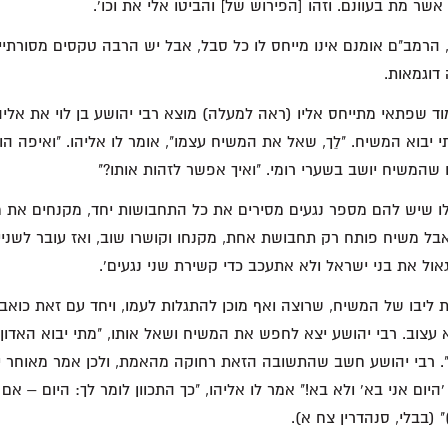
ר מת בעוונם. וזהו [הפירוש של] והביטו אלי את וכו'.
 הרמב"ם אומנם אינו מייחס לו כל סבל, אבל יש הרבה טקסים מסורתי
דוגמאות.
ד שפתאי מתייחס אליו (ראה למעלה) מוצא רבי יהושע בן לוי את אליה
 יבוא המשיח. "לֵך, שאל את המשיח עצמו", אומר לו אליהו. "ואיפה הו
ו שהמשיח יושב בשערי רומי. "ואיך אפשר לזהות אותו?"
 אלו שיש להם מספר נגעים מסירים את כל התחבושות יחד, מקנחים את מ
ל משיח פותח רק תחבושת אחת, מקנחו וקושרו שוב, ואז עובר לשנייה
אול את בני ישראל ולא אתעכב כדי קשירת שני נגעים'.
ליבו של המשיח, שרוצה ואף מוכן להתגלות לעמו, ויחד עם זאת כואב
 עצוב. רבי יהושע יצא לחפש את המשיח ושאל אותו, "מתי יבוא האדון 
". רבי יהושע חשב שהתשובה הזאת רחוקה מהאמת, ולכן אמר מאוחר יו
'היום אני בא' ולא בא!" אמר לו אליהו, "כך התכוון לומר לך: היום – אם