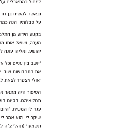
למחול כמתאבלים על אש
ובאשר למשיח בן דוד,
על סבלותיו. הנה כמה 
בקטע הידוע מן התלמו
מערה, ושואל אותו מתי
יהושע, ואליהו עונה ל
"יושב בין עניים וכל
את התחבושות שוב. אב
'אולי אצטרך לצאת לג
הסיפור הזה מתאר את 
תחלואיהם. הסיום הוא
ענה לו המשיח, "היום
שיקר לי. הוא אמר לי 
תשמעו' (תהל' צ"ה 7)" (בבלי, סנהדרין צח א).