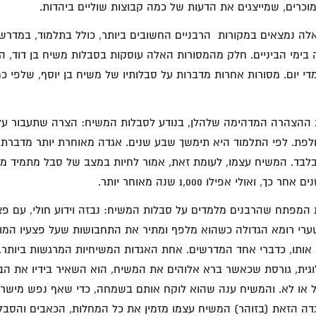
כרים, שמייצגים את הדעות של כמה קבוצות שוליים ביהדות.
ה נמצאים במקורות הרבניים החשובים ביותר, כולל בתלמוד, במדרש,
ה בימי הביניים. חלק מהמסורות האלה עוסקות בסבלות משיח בן דוד, 
די יום. מסורות אחרות מדברות על סבלותיו של משיח בן יוסף, שלפי כמ
 ההצהרה המדהימה שלהלן, בנודע לסבלות המשיח: הצרה שתעבור על
ולפת. לפי התלמוד היא תימשך שבע שנים. אגדה מאוחרת יותר מדברת
בלבד. המשיח עצמו, לעומת זאת, אמור לחיות במצב של סבל מתמיד מרג
ואולי אפילו 1,000 שנה מאוחר יותר.
המפתח שהרבנים מלמדים על סבלות המשיח: נבזה וידוע חולי, עם פצ
ערי רומא הגדולה כשהוא מלפף ומתיר את התחבושות שעל פצעיו המוגל
אותו, כדברי אחד המדרשים. אחת האגדות המשיחיות המרגשות ביותר,
וגית, גורסת שכאשר ברא אלוהים את המשיח, הוא השאיר בידיו את ה
 או לא. והמשיח ענה שהוא לוקח אותם בשמחה, כדי שאף נפש מישרא
דה הזאת (בזוהר) המשיח עצמו מזמין את כל המחלות, הכאבים והסבל