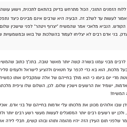
לוח הזמנים התנכי, הכול מתרחש בדיוק בהתאם לתכנית, וישוע עושה
מור לעשות עד לשלב זה. הבעיה היא שרבים אינם מבינים כיצד נתפס
קודש. הנביא מלאכי אמר שהמשיח "יצרוף ויטהר" לפני שישכין שלום.
דק. בני אדם רבים לא יצליחו לעמוד בהשלכות של בואו ובמשמעויות ש
לרבים מבני עמנו בשורה קשה יותר מאשר טובה. בתנ"ך כתוב שהמשיח 
 בעל מלכות, הוא בא כדי לכפר על חטאים ולהציע לישראל ולעמים סליחה
ת מדי יום ביומו כי הוא מולך בחייהם של אלה שמקבלים אותו כמשיח.
י אדמות, ישמיד את הרשעים וישכין שלום. לכן, השלום שלו ציפית מלכת
 המשיח!
דן שבו אלוהים מכונן את מלכותו עלי אדמות בחייהם של בני אדם. אוכל
 ולכן יש רשעים רבים יותר המסוגלים לעשות מעשי רשע רבים יותר ול
ר שלפני תום העידן הזה יהיו מהומה ותוהו ובוהו קשים, חבלי לידה אח