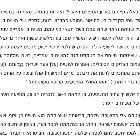
אלה קיימים בארון הספרים היהודי? היהדות בהחלט מאמינה במשיח ס
מיד שתי הקבלות בין התיאור שמובא במדרש בנוגע לסבלו של משיח בן א
ל שניהם נאמר שהם סבלו בשל חטאי בני עמם. משיח בן אפריים עומד 
בו הוא יתגלה לעמו, וישוע המשיח ספג בוז ומלקות קשות ואחר כך נצלב
יהם מקושר לישעיהו נ"ג, הפרק שתלמידיו של ישוע מרבים לצטט כהוכ
ש שציטטתי מייחס את הטקסט הזה למשיח בן אפריים, כשם שהזוהר ע
ות הצדיקים הסובלים] אומרים למשיח [על] צער ישראל בְּגָלוּתם, ו[ע
ם מסתכלים לדעת את ריבונם, מרים [המשיח] קולו ובוכה על אותם 
כדברי הכתוב:) 'והוא מחולל מפשעינו, מדוכא מעוונותינו' ".
בפרשנות של רבי משה אלשייך עתיר ההשפעה, בן 
ל משיח בן יוסף:
עיניהם אלי בתשובה שלמה, בראותם אשר דקרו הוא משיח בן יוסף. שאב
ו כל אשמות ישראל, ויהרג אז במלחמה לכפר בעד, באופן שיחשב כאיל
, למען יחשב להם לכפרה שלמה, יעשו תשובה והביטו אליו יתברך, באמור