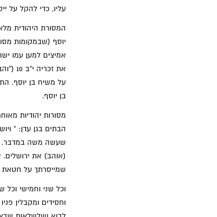
עליו, כדי להקל על י
המסורת היהודית מלא
יוסף (שבמקומות מסוי
אמיצים למען עמו יש
את זכר
על משיח בן יוסף. הת
בן יוסף.
מסורות יהודיות מאוח
הבתים בגן עדן: " ויו
שעשה משה במדבר. וכל
(אוהב) את ירושלים. אל
שמייסרתך על חטאת ישראל". 
וכל שני וחמישי וכל ש
וחסידים ומקבלין פניו 
לבוא ושלשלאות שבצוו