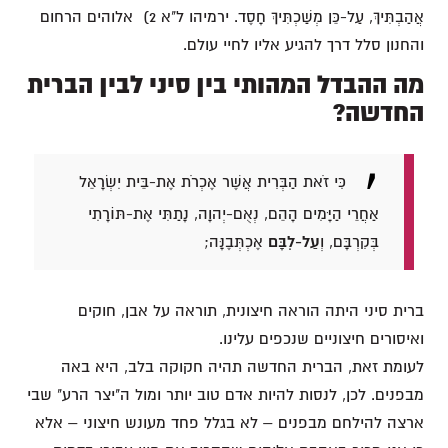
אֲהַבְתִּיךְ, עַל-כֵּן מְשַׁכְתִּיךְ חָסֶד. ירמיהו ל"א 2) אלוהים הרחום
והחנון סלל דרך להגיע אליו לחיי עולם.
מה ההבדל המהותי בין סיני לבין הברית
החדשה?
כִּי זֹאת הַבְּרִית אֲשֶׁר אֶכְרֹת אֶת-בֵּית יִשְׂרָאֵל
אַחֲרֵי הַיָּמִים הָהֵם, נְאֻם-יְהוָה, נָתַתִּי אֶת-תּוֹרָתִי
בְּקִרְבָּם, וְ
עַל-לִבָּם
אֶכְתְּבֶנָּה;
ברית סיני היתה הוראה חיצונית, תוראה על אבן, חוקים
ואיסורים חיצוניים שנכפים עלינו.
לעומת זאת, הברית החדשה תהיה חקוקה בלב, היא באה
מבפנים. לכן, לנסות להיות אדם טוב יותר ומול ה"יצר הרע" שבי
ארצה להילחם מבפנים – לא בגלל פחד מעונש חיצוני – אלא