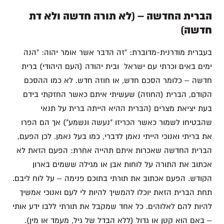
הברית החדשה – (לא תורה חדשה ולא דת
חדשה)
בעברית מודרנית-מדוברת: "זה הדבר אשר אומר יהוה: "הנה
ימים באים וכרתי עם ישראל ובית יהודה (העם היהודי) ברית
חדשה – כלומר הסכם חדש, או חוזה חדש. לא כמו ההסכם
הקודם, הברית (החוזה) שעשיתי איתם כאשר החזקתי בידם
בעת יציאת מצרים (הברית ההיא הייתה ברית על תנאי
שהבטיחו לשמור כאשר הכריזו "נעשה ונשמע") אך הם הפרו
את בריתי ואנוכי הייתי נאמן לדברי, כמו בעל נאמן. לכן הפעם,
הברית החדשה שאכרות איתם תהייה אחרת: הפעם הזאת לא
אכתוב את התורה על לוחות אבן או מגילה ששמים בארון
הקודש. הפעם אכתוב את תורתי בתוכם פנימה – על לוח ליבם.
תחת הברית הזאת יוכלו להמשיך להיות לי לעם ואנוכי אמשיך
להיות להם לאלוהים. כל אחד שמקבל את תורתי ללבו ידע אותי
– באם הוא קטן או גדול (ללא הבדל של גיל, מעמד או מין).