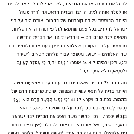
לבטל את התורה או את הנביאים, לא באתי לבטל כי אם לקיים
או למלא אותה (מתי ה' 17). הברית הראשונה (דרך משה)
הייתה מבוססת על דם קורבנות של בהמות, אותם היה על בני
ישראל להקריב בכל פעם שחטאו (על פי תורת ה' אין סליחת
חטאים ללא קורבן דם – (ויקרא י"ז 11). אך הברית החדשה
מבוססת על דם הקורבן שאלוהים סיפק פעם אחת ולתמיד, דם
שה האלוהים – ישוע, שנשפך עבור סליחת חטאים (ישעיהו
נ"ג). ולכן ירמיהו ל"א 34 אומר: " נְאֻם-יְהוָה כִּי אֶסְלַח לַעֲו‍ֹנָם
וּלְחַטָּאתָם לֹא אֶזְכָּר-עוֹד".
מה ההבדל? הברית שאלוהים כרת עם העם באמצעות משה
הייתה ברית על תנאי עשיית המצוות ושיטת קורבנות הדם של
בהמות, ככתוב ב-ויקרא י"ז 11: "כִּי נֶפֶשׁ הַבָּשָׂר בַּדָּם הִוא, וַאֲנִי
נְתַתִּיו לָכֶם עַל-הַמִּזְבֵּחַ לְכַפֵּר עַל-נַפְשֹׁתֵיכֶם: כִּי-הַדָּם הוּא
בַּנֶּפֶשׁ יְכַפֵּר". לכן, כאשר משה הציג את הברית לבני ישראל
במעמד סיני, שאל אותם אם ברצונם לקבלה (אין כפייה דתית
עם אלוהים). העם ענה פה אחד: "נעשה ונשמע"! כלומר, נעשה