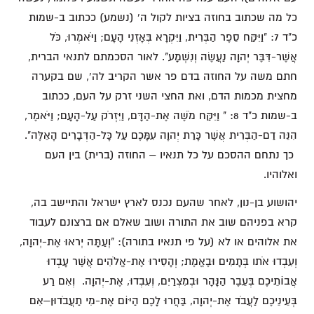
כל מה שכתוב בחוזה בציות לקול ה' (נשמע) ככתוב ב-שמות
כ"ד 7: "וַיִּקַּח סֵפֶר הַבְּרִית, וַיִּקְרָא בְּאָזְנֵי הָעָם; וַיֹּאמְרוּ, כֹּל
אֲשֶׁר-דִּבֶּר יְהוָה נַעֲשֶׂה וְנִשְׁמָע". לאור הסכמתם לתנאי הברית,
חתם משה על החוזה בדם פר אשר הקריב לה', שם בקערה
מחצית מכמות הדם, ואת החצי השני זרק על העם, ככתוב
ב-שמות כ"ד 8: " וַיִּקַּח מֹשֶׁה אֶת-הַדָּם, וַיִּזְרֹק עַל-הָעָם; וַיֹּאמֶר,
הִנֵּה דַם-הַבְּרִית אֲשֶׁר כָּרַת יְהוָה עִמָּכֶם עַל כָּל-הַדְּבָרִים הָאֵלֶּה".
כך נתחם ההסכם על כל תנאיו – החוזה (ברית) בין העם
ואלוהיו.
יהושוע בן-נון, לאחר שהעם נכנס לארץ ישראל והתיישב בה,
קרא בפניהם שוב את התורה ושוב שאלם אם ברצונם לעבוד
את אלוהים או לא (על פי תנאיו בתורה): "וְעַתָּה יְראוּ אֶת-יְהוָה,
וְעִבְדוּ אֹתו בְּתָמִים וּבֶאֱמֶת; וְהָסִירוּ אֶת-אֱלֹהִים אֲשֶׁר עָבְדוּ
אֲבוֹתֵיכֶם בְּעֵבֶר הַנָּהָר וּבְמִצְרַיִם, וְעִבְדוּ, אֶת-יְהוָה. וְאִם רַע
בְּעֵינֵיכֶם לַעֲבֹד אֶת-יְהוָה, בַּחֲרוּ לָכֶם הַיּוֹם אֶת-מִי תַעֲבֹדוּן–אִם