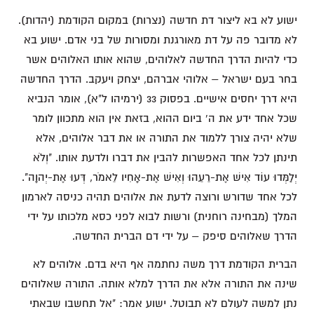
ישוע לא בא ליצור דת חדשה (נצרות) במקום הקודמת (יהדות).
לא מדובר פה על דת מאורגנת ומסורות של בני אדם. ישוע בא
כדי להיות הדרך החדשה לאלוהים, שהוא אותו האלוהים אשר
בחר בעם ישראל – אלוהי אברהם, יצחק ויעקב. הדרך החדשה
היא דרך יחסים אישיים. בפסוק 33 (ירמיהו ל"א), אומר הנביא
שכל אחד ידע את ה' ביום ההוא, בזאת אין הוא מתכוון לומר
שלא יהיה צורך ללמוד את התורה או את דבר אלוהים, אלא
תינתן לכל אחד האפשרות להבין את דברו ולדעת אותו. "וְלֹא
יְלַמְּדוּ עוֹד אִישׁ אֶת-רֵעֵהוּ וְאִישׁ אֶת-אָחִיו לֵאמֹר, דְּעוּ אֶת-יְהוָה".
לכל אחד שדורש ורוצה לדעת את אלוהים תהיה כניסה לארמון
המלך (מבחינה רוחנית) ורשות לבוא לפני כסא מלכותו על ידי
הדרך שאלוהים סיפק – על ידי דם הברית החדשה.
הברית הקודמת דרך משה נחתמה אף היא בדם. אלוהים לא
שינה את התורה אלא את הדרך למלא אותה. התורה שאלוהים
נתן למשה לעולם לא תבוטל. ישוע אמר: "אל תחשבו שבאתי