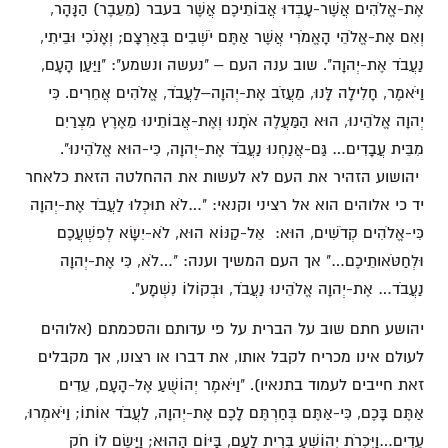
אֶת-אֱלֹהִים אֲשֶׁר-עָבְדוּ אֲבוֹתֵיכֶם אֲשֶׁר בעבר (מֵעֵבֶר) הַנָּהָר,
וְאִם אֶת-אֱלֹהֵי הָאֱמֹרִי אֲשֶׁר אַתֶּם יֹשְׁבִים בְּאַרְצָם; וְאָנֹכִי וּבֵיתִי,
נַעֲבֹד אֶת-יְהוָה". שוב ענה העם – "נעשה ונשמע": "וַיַּעַן הָעָם,
וַיֹּאמֶר, חָלִילָה לָּנוּ, מֵעֲזֹב אֶת-יְהוָה–לַעֲבֹד, אֱלֹהִים אֲחֵרִים. כִּי
יְהוָה אֱלֹהֵינוּ, הוּא הַמַּעֲלֶה אֹתָנוּ וְאֶת-אֲבוֹתֵינוּ מֵאֶרֶץ מִצְרַיִם
מִבֵּית עֲבָדִים… גַּם-אֲנַחְנוּ נַעֲבֹד אֶת-יְהוָה, כִּי-הוּא אֱלֹהֵינוּ".
יהושוע הזהיר את העם לא לעשות את ההחלטה הזאת כלאחר
יד כי אלוהים הוא אל רציני וקנאי: "…לֹא תוּכְלוּ לַעֲבֹד אֶת-יְהוָה
כִּי-אֱלֹהִים קְדֹשִׁים, הוּא: אֵל-קַנּוֹא הוּא, לֹא-יִשָּׂא לְפִשְׁעֲכֶם
וּלְחַטֹּאותֵיכֶם…" אך העם המשיך וענה: "…לֹא, כִּי אֶת-יְהוָה
נַעֲבֹד… אֶת-יְהוָה אֱלֹהֵינוּ נַעֲבֹד, וּבְקוֹלוֹ נִשְׁמָע".
יהושע חתם שוב על הברית על פי עדותם והסכמתם (אלוהים
לעולם אינו מכריח לקבל אותו, את דברו או רצונו, אך מקבלים
זאת חייבים לעמוד בתנאיו). "וַיֹּאמֶר יְהוֹשֻׁעַ אֶל-הָעָם, עֵדִים
אַתֶּם בָּכֶם, כִּי-אַתֶּם בְּחַרְתֶּם לָכֶם אֶת-יְהוָה, לַעֲבֹד אוֹתוֹ; וַיֹּאמְרוּ,
עֵדִים…וַיִּכְרֹת יְהוֹשֻׁעַ בְּרִית לָעָם, בַּיּוֹם הַהוּא; וַיָּשֶׂם לוֹ חֹק