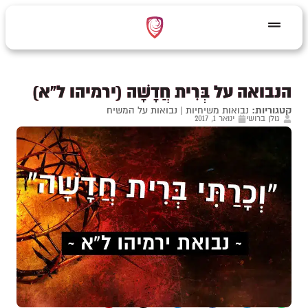
הנבואה על בְּרִית חֲדָשָׁה (ירמיהו ל"א)
קטגוריות:
נבואות משיחיות
|
נבואות על המשיח
גולן ברושי
ינואר 1, 2017