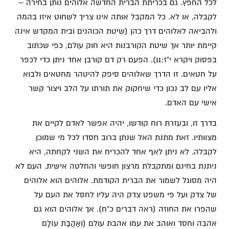
לכל החפץ. גם בכריתת הברית החדשה אלוהים נותן בחירה –
לקבלה, או לא. כל המקבל אותה אינו צריך לשחוט איזו בהמה
ולהביאה לאלוהים דרך כהן (שיטת הכוהנים ובית המקדש אינה
קיימת יותר אך שיטת הקורבנות היא חוק עולם, כפי שכתוב
בפסוק ויקרא י"ז:11). הפעם רק דם קורבן אחד ניתן כדי לכפר
על חטאים. זו הדרך שאלוהים סיפק להיטהר מחטאים ולבוא
אליו עם לב נכון כדי שיחקוק את תורתו על הלב ויצור קשר
אישי עם האדם.
בדרך זו, ובעזרת רוח קודשו, יהיה אפשר לאדם לקיים את
מצוותיו. זאת מתנת האל שנתן ברוב חסדו לכל מי שמוכן
לקבלה. לא ניתן לאף אחד להכריח את השני לקחתה, היא
ניתנת בחינם ומתקבלת מרצון חופשי והחלטה אישית. העם לא
היה מסוגל לשמור את הברית הקודמת. אלוהים הוא אלוהים
של צדק ועל פי משפט צדק היה עליו לחסל את העם על
שהפרו את החוזה (ראה דברים כ"ח). אך אלוהים הוא גם
אהבה וחסד ואוהב את עמו אהבת עולם (וְאַהֲבַת עוֹלָם