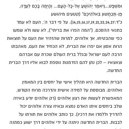
וּמִשְׁפָּט…וַיֹּאמֶר יְהוֹשֻׁעַ אֶל-כָּל-הָעָם… וְהָיְתָה בָכֶם לְעֵדָה,
פֶּן-תְּכַחֲשׁוּן בֵּאלֹהֵיכֶם" (קטעים מיהושע
כ"ד:14,15,16,17,19,21,22,24,27). על פי דבר ה', העם לא עמד
בתנאי ההסכם, ("המה הפרו את בריתי"), לא עשו ולא שמעו
כפי שהבטיחו. אך אלוהים, למרות שהזהיר את העם על תוצאות
הרות אסון אם יפרו את הברית, לא הכחיד את העם, מאהבתו
הרבה לעם ישראל ובגלל ברית העולם שכרת עם אברהם
וצאצאיו – לכן נתן להם הזדמנות נוספת לבוא אליו דרך הברית
החדשה.
הברית החדשה היא תהליך אישי של יחסים בין המאמין
ואלוהים. מבוססת על למידה אישית והדרכה מרוח הקודש,
המאפשרת לעשות את רצון אלוהים (רק אלוהים יודע באיזה
שלב ביחסים איתו האדם נמצא ובאיזו צורה אלוהים יכול
להדריך וללמדו את דרכיו). כך כותב אלוהים את תורתו על
לבבות. הברית החדשה ניתנה על ידי אלוהים דרך ישוע כמתנה