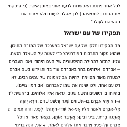
לכל אחד ניתנת האפשרות לדעת אותי באופן אישי. (כי סיפקתי
את הקורבן לחטאיהם) לכן אסלח לעוונם ולא אזכור את
חטאיהם לעולם".
תפקידו של עם ישראל
מה תפקידו וחלקו של עם ישראל במערכה של המזרח התיכון,
שהוא מקור התרבות המודרנית? כדי לענות על השאלה הזאת,
עלינו לחזור לתחילת ההיסטוריה של העם היהודי ואבי העברים
– אברהם. אלוהים בחר באברהם עוד בהיותו ידוע בשם אברם
למטרה מאוד מסוימת, להיות אב לאמונה של עמים רבים, לא
רק עם אחד, ולכן שינה את שמו לאברהם (אב המון גויים).
בהיותו בן תשעים ותשע שנים, נראה אליו אלוהים: בראשית י"ז
1-6 א וַיְהִי אַבְרָם בֶּן-תִּשְׁעִים שָׁנָה וְתֵשַׁע שָׁנִים; וַיֵּרָא יְהוָה
אֶל-אַבְרָם וַיֹּאמֶר אֵלָיו אֲנִי-אֵל שַׁדַּי-הִתְהַלֵּךְ לְפָנַי, וֶהְיֵה תָמִים. 2
וְאֶתְּנָה בְרִיתִי, בֵּינִי וּבֵינֶךָ; וְאַרְבֶּה אוֹתְךָ, בִּמְאֹד מְאֹד. 3 וַיִּפֹּל
אַבְרָם עַל-פָּנָיו; וַיְדַבֵּר אִתּוֹ אֱלֹהִים לֵאמֹר. 4 אֲנִי, הִנֵּה בְרִיתִי