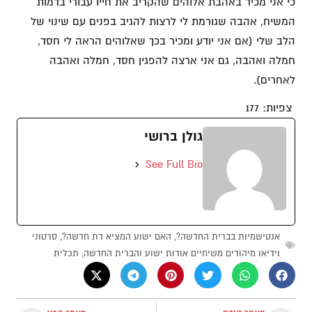
כי אני מכיר באהבת אלוהים שהקריב את חייו עבורי בדמות
המשיח, אהבה שגורמת לי לרצות להגיב בפנים עם שינוי של
הלב שלי (אם אני יודע ומכיר בכך שאלוהים הראה לי חסד,
חמלה ואהבה, גם אני ארצה להפגין חסד, חמלה ואהבה
לאחרים).
צפיות:
177
גולן ברושי
See Full Bio
אנטישמיות בברית החדשה?
,
האם ישוע המציא דת חדשה?
,
סרטוני
וידיאו מיהודים משיחיים אודות ישוע והברית החדשה
,
תכלית