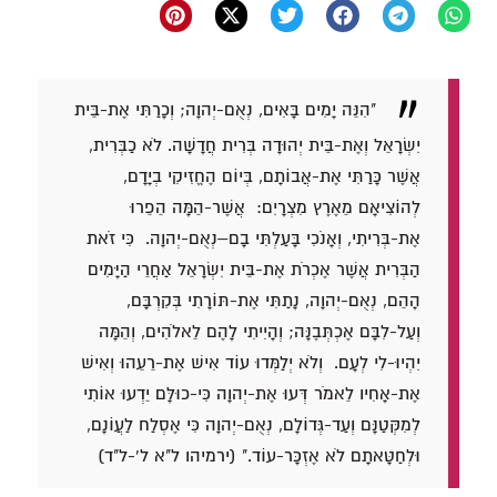
"הִנֵּה יָמִים בָּאִים, נְאֻם-יְהוָה; וְכָרַתִּי אֶת-בֵּית
יִשְׂרָאֵל וְאֶת-בֵּית יְהוּדָה בְּרִית חֲדָשָׁה. לֹא כַבְּרִית,
אֲשֶׁר כָּרַתִּי אֶת-אֲבוֹתָם, בְּיוֹם הֶחֱזִיקִי בְיָדָם,
לְהוֹצִיאָם מֵאֶרֶץ מִצְרָיִם: אֲשֶׁר-הֵמָּה הֵפֵרוּ
אֶת-בְּרִיתִי, וְאָנֹכִי בָּעַלְתִּי בָם–נְאֻם-יְהוָה. כִּי זֹאת
הַבְּרִית אֲשֶׁר אֶכְרֹת אֶת-בֵּית יִשְׂרָאֵל אַחֲרֵי הַיָּמִים
הָהֵם, נְאֻם-יְהוָה, נָתַתִּי אֶת-תּוֹרָתִי בְּקִרְבָּם,
וְעַל-לִבָּם אֶכְתְּבֶנָּה; וְהָיִיתִי לָהֶם לֵאלֹהִים, וְהֵמָּה
יִהְיוּ-לִי לְעָם. וְלֹא יְלַמְּדוּ עוֹד אִישׁ אֶת-רֵעֵהוּ וְאִישׁ
אֶת-אָחִיו לֵאמֹר דְּעוּ אֶת-יְהוָה כִּי-כוּלָּם יֵדְעוּ אוֹתִי
לְמִקְּטַנָּם וְעַד-גְּדוֹלָם, נְאֻם-יְהוָה כִּי אֶסְלַח לַעֲו‍ֹנָם,
וּלְחַטָּאתָם לֹא אֶזְכָּר-עוֹד." (ירמיהו ל"א ל'-ל"ד)