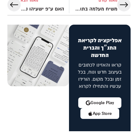
מאמר קודם
מאמר הבא
משיח מעלמה בתולה; נבואה תנ"כית (ישעיהו ז' יד)
האם ע"פ ישעיהו נ"ג על המשיח היה לחלות בצרעת?
אפליקציה לקריאת
התנ״ך והברית
החדשה
קראו והאזינו לכתובים
בעיצוב חדש ונוח, בכל
זמן ובכל מקום. הורידו
עכשיו והתחילו לקרוא
Google Play
App Store