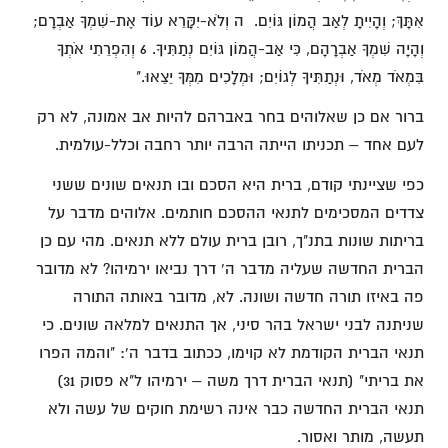
אִתָּךְ; וְהָיִיתָ לְאַב הֲמוֹן גּוֹיִם. ה וְלֹא-יִקָּרֵא עוֹד אֶת-שִׁמְךָ אַבְרָם;
וְהָיָה שִׁמְךָ אַבְרָהָם, כִּי אַב-הֲמוֹן גּוֹיִם נְתַתִּיךָ. 6 וְהִפְרֵתִי אֹתְךָ
בִּמְאֹד מְאֹד, וּנְתַתִּיךָ לְגוֹיִם; וּמְלָכִים מִמְּךָ יֵצֵאוּ."
ברור אם כן שאלוהים בחר באברהם להיות אב אמונה, לא רק
לעם אחד – תכניתו הייתה הרבה יותר רחבה וכלל-עולמית.
כפי שציינתי קודם, ברית היא הסכם ובו תנאים שונים ששני
צדדים המסכימים לתנאי ההסכם חותמים. אלוהים מדבר על
בריתות שונות בתנ"ך, רובן ברית עולם ללא תנאים. מהי עם כן
הברית החדשה שעליה מדבר ה' דרך נביאו ירמיהו? לא מדובר
פה באיזו תורה חדשה ושונה. לא, מדובר באותה התורה
שניתנה לבני ישראל בהר סיני, אך התנאים למלאה שונים. כי
תנאי הברית הקודמת לא קוימו, ככתוב בדבר ה': "והמה הפרו
את בריתי" (תנאי הברית דרך משה – ירמיהו ל"א פסוק 31)
תנאי הברית החדשה כבר אינה רשימת חוקים של עשה ולא
תעשה, מותר ואסור.