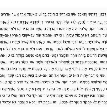
בָנוֹן דְּלָתֶיךָ וְתֹאכַל אֵשׁ בַּאֲרָזֶיךָ׃ ב הֵילֵל בְּרוֹשׁ כִּי-נָפַל אֶרֶז אֲשֶׁר אַדִּרִים שׁ
 יָרַד יַעַר הבצור (הַבָּצִיר)׃ ג קוֹל יִלְלַת הָרֹעִים כִּי שֻׁדְּדָה אַדַּרְתָּם קוֹל שַׁאֲגַת כּ
ה אָמַר יְהוָה אֱלֹהָי רְעֵה אֶת-צֹאן הַהֲרֵגָה׃ ה אֲשֶׁר קֹנֵיהֶן יַהַרְגֻן וְלֹא יֶאְשָׁמוּ 
ְשִׁר וְרֹעֵיהֶם לֹא יַחְמוֹל עֲלֵיהֶן׃ ו כִּי לֹא אֶחְמוֹל עוֹד עַל-יֹשְׁבֵי הָאָרֶץ נְאֻם-יְהוָ
 אִישׁ בְּיַד-רֵעֵהוּ וּבְיַד מַלְכּוֹ וְכִתְּתוּ אֶת-הָאָרֶץ וְלֹא אַצִּיל מִיָּדָם׃ ז וָאֶרְ
יֵּי הַצֹּאן וָאֶקַּח-לִי שְׁנֵי מַקְלוֹת לְאַחַד קָרָאתִי נֹעַם וּלְאַחַד קָרָאתִי חֹבְלִים וָ
ֹשֶׁת הָרֹעִים בְּיֶרַח אֶחָד וַתִּקְצַר נַפְשִׁי בָּהֶם וְגַם-נַפְשָׁם בָּחֲלָה בִי׃
ט וָאֹמַ
וּת וְהַנִּכְחֶדֶת תִּכָּחֵד וְהַנִּשְׁאָרוֹת תֹּאכַלְנָה אִשָּׁה אֶת-בְּשַׂר רְעוּתָהּ׃ י וָאֶק
אֹתוֹ לְהָפֵיר אֶת-בְּרִיתִי אֲשֶׁר כָּרַתִּי אֶת-כָּל-הָעַמִּים׃ יא וַתֻּפַר בַּיּוֹם הַהוּא וַיֵּד
 אֹתִי כִּי דְבַר-יְהוָה הוּא׃
יב וָאֹמַר אֲלֵיהֶם אִם-טוֹב בְּעֵינֵיכֶם הָבוּ שְׂכָרִי וְאִם
כָרִי שְׁלֹשִׁים כָּסֶף׃ יג וַיֹּאמֶר יְהוָה אֵלַי הַשְׁלִיכֵהוּ אֶל-הַיּוֹצֵר אֶדֶר הַיְקָר אֲשֶׁר
 הַכֶּסֶף וָאַשְׁלִיךְ אֹתוֹ בֵּית יְהוָה אֶל-הַיּוֹצֵר׃ יד וָאֶגְדַּע אֶת-מַקְלִי הַשֵּׁנִי אֵת
ְהוּדָה וּבֵין יִשְׂרָאֵל׃
טו וַיֹּאמֶר יְהוָה אֵלָי עוֹד קַח-לְךָ כְּלִי רֹעֶה אֱוִלִי׃ טז כִּי ה
ְחָדוֹת לֹא-יִפְקֹד הַנַּעַר לֹא-יְבַקֵּשׁ וְהַנִּשְׁבֶּרֶת לֹא יְרַפֵּא הַנִּצָּבָה לֹא יְכַלְכֵּל ו