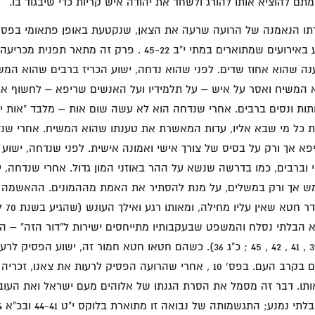
מתם להוציא אותו להורג ולשחד את יהודה איש קריות כדי שיבגוד בו.
התגשמה במעשי ישוע באירועים שמתוארים במתי י"ב 45-22 . פרק זה
ה שהוא אחוז שדים. לפני שהוא נדחה, ישוע הכריז ברבים שהוא המשי
 המשיח ואסר על איש – על תלמידיו ועל האנשים שריפא – לחשוף את 
תות ונסים ברבים. אחרי שנדחה הוא לא עשה שום אות – מלבד "אות יונ
ת כל מי שבא אליו, עדות המאשרת את טענתו שהוא המשיח. אחרי שנ
יפא אך ורק על בסיס של צורך אישי ואמונה אישית. לפני שנדחה, ישוע
 וברבים, כמו בדרשה שנשא על ההר באוזני המון גדול. אחרי שנדחה, י
ש אך ורק במשלים, על מנת להסתיר את האמת מההמונים. ההאשמה ש
אחוז שד
 הבלתי נסלח והמשפט שבעקבותיו מתייחסים ישירות ל"דור הזה" – הע
ימים בלבד (מתי י"ב 39 , 41 , 42 , 45 ; כ"ג 36). כשהם חטאו חטא חמור זה, יש
והתייחס רק אל בודדים בקרב העם. בפס' 10 , אחרי שהרועה הפסיק לרעות את צא
) אותו. דבר זה מסמל את הסרת הגנתו של אלוהים מעם ישראל ואת ה