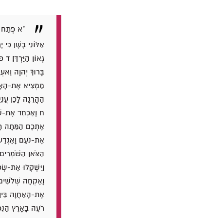
"א פְּתַח לְ
אַלּוֹנֵי בָשָׁן כִּי
גְּאוֹן הַיַּרְדֵּן׃
ד כֹּ
בָּרוּךְ יְהוָה וַאע
מַמְצִיא אֶת-הָאָדָם
הַהֲרֵגָה לָכֵן עֲנִ
ח וָאַכְחִד אֶת-שְׁל
אֶתְכֶם הַמֵּתָה תָמ
אֶת-נֹעַם וָאֶגְדַּע 
הַצֹּאן הַשֹּׁמְרִים
וַיִּשְׁקְלוּ אֶת-שְׂ
וָאֶקְחָה שְׁלֹשִׁים
אֶת-הָאַחֲוָה בֵּין י
רֹעֶה בָּאָרֶץ הַנִּכ