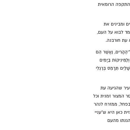
ההתקפה הרומאית
ים ומבינים את
מד לבוא על העם,
 עת חורבנה.
אֶל־הֶהָרִים, וַאֲשֶׁר הֵם
ַמֵּינִיקוֹת בַּיָּמִים
ָלַיִם תֵּרָמֵס בְּרַגְלֵי
יו אז בתוך העיר שהגיעה עת
 המצור זמנית וכל
(כ 100,000- איש) ומצאה מקלט בפחל, ממזרח לנהר
ת. הנקודה המרכזית כאן היא ש"עניי
הגנתו מהעם