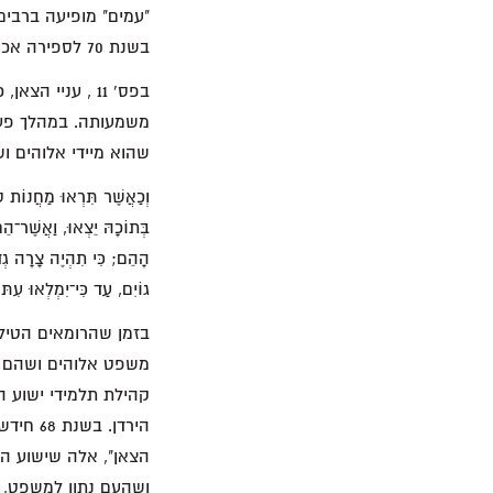
"עמים" מופיעה ברבים
בשנת 70 לספירה אכן הייתה הרסנית ביותר.
בפס' 11 , עניי
משמעותה. במהלך פעיל
שהוא מיידי אלוהים ו
וְכַאֲשֶׁר תִּרְאוּ מַחֲנוֹת סו
בְּתוֹכָהּ יֵצְאוּ, וַאֲשֶׁר־הֵ
הָהֵם; כִּי תִהְיֶה צָרָה גְדוֹ
גוֹיִם, עַד כִּי־יִמְלְאוּ עִתּו
משפט אלוהים ושהם ל
הצאן", אלה שישוע הת
ושהעם נתון למשפט, 