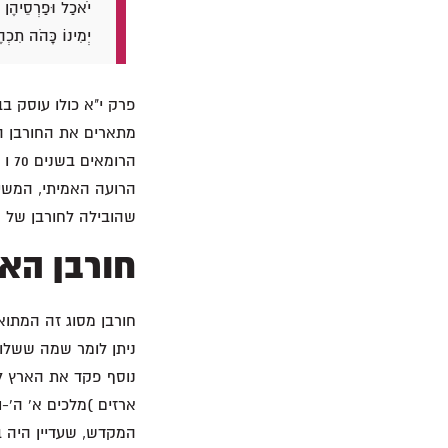
יֹאכַל וּפַרְסֵיהֶן י
יְמִינוֹ כָּהֹה תִכְה
מתארים את החורבן הג
שהובילה לחורבן של שנת 135 ל
חורבן הארץ 
נוסף פקד את הארץ ל