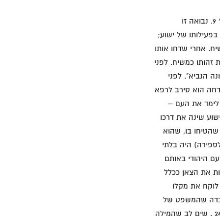
פס' 7 מתאר את עבודתו הנאמנה של הרועה שרעה את הצאן, שנקטעת באופן פתאומי בפס' 9. נבואה זו
 מתאר תפנית מכריעה בפעילותו של ישוע;
ח. אחרי שדחו אותו
זהותו כמשיח. לפני
ה הנביא". לפני
דחה הוא סירב לרפא
 לימד את העם –
שוע שינה את דרכו
הטיחו בו, שהוא
ים, הייתה בגדר חטא שאין עליו מחילה, ומאותו רגע ואילך העונש (שהגיע בשנת 70 לספירה) היה בלתי
ם היהודי באותם
וע הפסיק לרעות את הצאן ככלל
נו, זכריה לוקח את מקלו
עובדה שהמשפט של
שנת 70 לספירה הוא בלתי נמנע; התגשמותה של נבואה זו מתוארת בלוקס י"ט 44-41 ובכ"א 24 . שים לב שהמילה