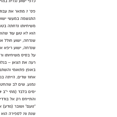
כלפי ישוע נגלית במזי
משיחיותו נדחתה בטענ
הוא לא טען עוד שהוא
שנדחה, ישוע חולל או
שנדחה, ישוע ריפא א
על בסיס משיחיותו ור
רעה את הצאן – בגלוי
באופן פתאומי והשתמ
נמנע. שים לב שהחטא
"נועם" ושובר (גודע