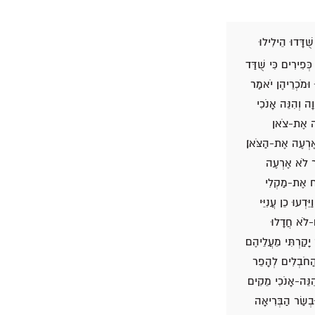
ֻדָּדוּ הֵילִילוּ
ְפִירִים כִּי שֻׁדַּד
וּמֹכְרֵיהֶן יֹאמַר
ה וְהִנֵּה אָנֹכִי
עֶה אֶת-צֹאן
אֶרְעֶה אֶת-הַצֹּאן׃
ר לֹא אֶרְעֶה
ַּח אֶת-מַקְלִי
ְעוּ כֵן עֲנִיֵּי
-לֹא חֲדָלוּ
 יָקַרְתִּי מֵעֲלֵיהֶם
 הַחֹבְלִים לְהָפֵר
ִנֵּה-אָנֹכִי מֵקִים
ּבְשַׂר הַבְּרִיאָה