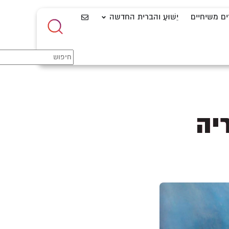
ים משיחיים
יֵשׁוּעַ והברית החדשה
יה