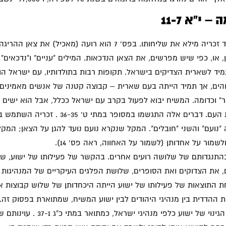
 י"א 11-7
פס' 11-7 מתארים כיצד זכריה מילא את שליחותו. בפס' 7 הוא רועה (מאכ
, או, כפי שיש מפרשים, את הצאן הנדכאות. המילים "עניים" ו"נדכאים" 
מיד לשארית הצדיקים בישראל. תקופות רבות בתולדותיו, עם ישראל הו
והים, אך תמיד הייתה בעם שארית – קבוצה קטנה של אנשים מאמינים, 
" וכדומה. המשיח יבוא לפעול בקרב עם ישראל ככלל, אבל הוא ישים 
פעילותו בקרב שארית העם. דברים אלה התגשמו במסופר
"נועם" והשני "חובלים". המקל שנקרא נועם נועד להגן על הצאן; המק
שמור על אחדותן (לשמור על האחווה, ראה פס' 14).
נתקל בהתנגדותם של שלושה רועים אחרים. בהקשר של פעילותו של ישוע, 
את הצדוקים ואת הסופרים, שלושת הפלגים העיקריים של המנהיגות ה
 התוצאות של פעילותו של ישוע הייתה היכחדותן של שלוש קבוצות א
ת ההדדית בין מנהיגי היהודים לבין ישוע המשיח, שמתוארת בפסוק זה. 
התגשמות לכך בדברי הגינוי של ישוע כלפי מנהיגי יש