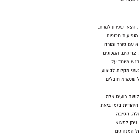
יל) את צאן ההריגה, הצאן שנידון למוות,
מופיעות תכופות
א עם סורר ומורה
צדיקים, המכונים
דגש מיוחד על
 במתי ט' 36-35 . זכריה השתמש בשני מקלות לביצוע
ל שנקרא חובלים
שלושה רועים אלה
יהודית בזמן ביאת
לה. הסיבה
ניתן למצוא
ראל, כמתואר במתי כ"ג 37-1 . עוינותם של המנהיגים