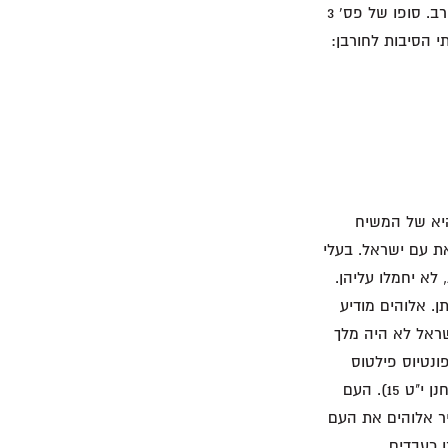
היהודים, מייללים "כִּי שֻׁדְּדָה אַדַּרְתָּם" (כבודם). כשירושלים ובית המקדש נחרבו, כבודם אכן חרב. סופו של פס' 3
 44 . יתרת הפרק עוסקת בשתי הסיבות לחורבן:
 היא של המשיח
ידי דמות רועה שרועה את צאנו. הצאן (פס' 4) מסמל את עם ישראל. בעלי
 לא יחמלו עליהן.
וב שגם אלוהים נטש אותן. אלוהים מודיע
שראל לא היה מלך
נטיוס פילטוס
הכריז בפני העם "הִנֵּה מַלְכְּכֶם". הפרושים דחו את ישוע וצעקו "אֵין־לָנוּ מֶלֶךְ כִּי אִם־הַקֵּיסַר" (יוחנן י"ט 15). העם
יר אלוהים את העם