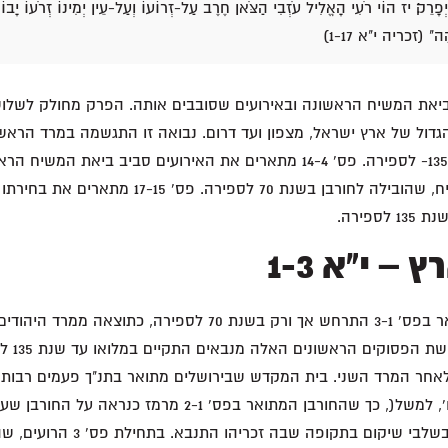
ְפָרֵק׃ יז הוֹי רֹעִי הָאֱלִיל עֹזְבִי הַצֹּאן חֶרֶב עַל-זְרוֹעוֹ וְעַל-עֵין יְמִינוֹ זְרֹעוֹ יָבוֹש
ֶה" (זכריה י"א 1-17)
דול של ארץ ישראל, מצפון ועד דרום. נבואה זו התגשמה במרד הראשון
הרומאים בשנים 70 ו 135- לספירה. פס' 14-4 מתארים את האירועים סביב ביאת 
הרועה האמיתי, המשיח, שהובילה לחורבן בשנת 70 לספירה. 
ספירה.
– י"א 1-3
חורבן מסוג זה המתואר בפס' 3-1 התרחש אך ורק בשנת 70 לספירה, כ
ניתן לומר 
אחר המרד השני. בית המקדש שבירושלים מתואר בתנ"ך פעמים רבות 
ארזים )מלכים א' ה'-ו', למשל(, כך שהחורבן המתואר בפס' 2-1 מרמ
המקדש, שעדיין היה בשלבי שיקום בתקופה שבה ז