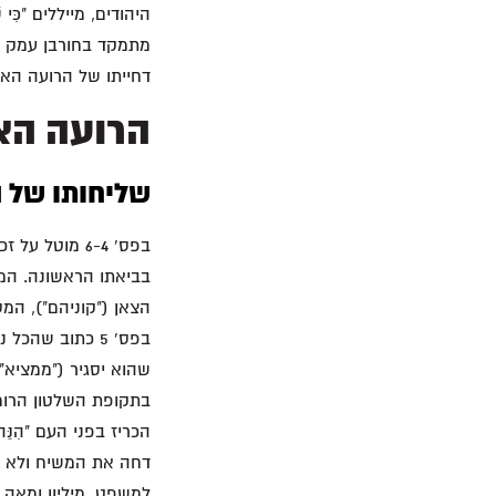
דחייתו של הרועה האמ
הרועה האמי
שליחותו של הנב
בפס' 6-4 מוט
הצאן ("קוניהם"), המס
שהוא יסגיר ("ממציא"
בתקופת השלטון הרומ
דחה את המשיח ולא קי
למשפט. מיליון ומאה אלף יהודים 