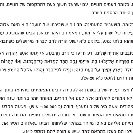
, כלומר העמים הגויים; עם ישראל חשוף כעת להתקפות של הגויים, ו
 הצאן, כלומר, השארית המאמינה, מבינים ששבירתו של "נועם" היא מאת אלוה
ותו של ישוע עלי אדמות, המאמינים היהודים אכן הבינו שהמשפט עו
שהוא בלתי נמנע. בלוקס כ"א ישוע הורה להם לברוח מירושלים כשתבוא
ֹבֲבִים אֶת־יְרוּשָׁלָיִם, יָדֹעַ תֵּדְעוּ כִּי קָרַב חָרְבָּנָהּ. אָז יָנוּסוּ אַנְשֵׁי יְהוּדָה 
ם בַּפְּרָזוֹת אַל־יָבֹאוּ בָהּ, כִּי־יְמֵי נָקָם הֵמָּה לְמַלֹּאת כָּל־הַכָּתוּב. וְאוֹי לֶהָרוֹת וְל
לָה בָּאָרֶץ וְקֶצֶף עַל־הָעָם הַזּהֶ; וְנָפְלוּ לְפִי־חֶרֶב וְהָגְלוּ אֶל־כָּל־הַגּוֹיִם; וִירוּשׁ
ֹת הַגּוֹיִם (לוקס כ"א 24-20).
בזמן שהרומאים הטילו מצור על ירושלים בשנת 66 לספירה הבינו המאמינים שה
א אמורים להילחם אלא לנוס אל ההרים. מאוחר יותר באותה שנה הוסר
קהילת תלמידי ישוע היהודים יצאה מירושלים ומארץ יהודה 
הירדן. בשנת 68 חידשו הרומאים את המצור ובשנת 70 נחרבה ירושלים סופי
ייחס אליהם באופן מיוחד במהלך שליחותו, הבינו שאלוהים הסיר את 
ולכן הם פעלו בהתאם למה שישוע הורה להם (לוקס כ"א).