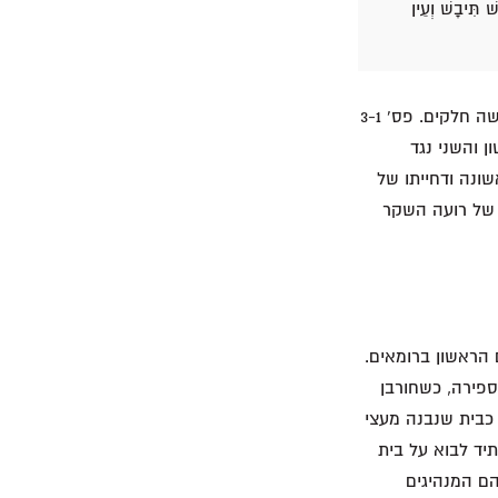
ׁ תִּיבָשׁ וְעֵין
פרק י"א כולו עוסק בביאת המשיח הראשונה ובאירועים שסובבים אותה. הפרק מחולק לשלושה חלקים. פס' 3-1
 והשני נגד
המשיח הראשונה ודחייתו של
פס' 17-15 מתארים את בחירתו של רועה השקר
תוצאה ממרד היהודים הראשון ברומאים.
שמה ששלושת הפסוקים הראשונים האלה מנבאים התקיים במלואו עד שנת 135 לספירה, כשחורבן
כבית שנבנה מעצי
ז כנראה על החורבן שעתיד לבוא על בית
כריהו התנבא. בתחילת פס' 3 הרועים, שהם המנהיגים