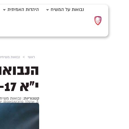
נבואות על המשיח
היהדות האמיתית
ראשי
>
נבואות משיחיו
הנבואה
י"א 1-17
קטגוריות:
נבואות משיחי
ארנולד פרוכטנבאום
יוני 