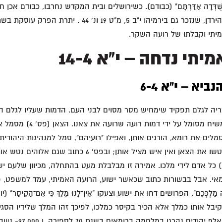
מתמקד בחורבן עמק הירדן, שנזכר גם בירמיהו י"ב 5, מ"ט 19 ונ'
יתי וקבלתו של רועה השקר.
תי נדחה – י"א 14-4
יא – י"א 6-4
ל על זכריה לגלם תפקיד שימחיש מסר מסוים לבני העם. הדמות שעליו לגלם
בביאתו הראשונה. המשיח מסומל על 
מלים את רומא, הורגים אותן, ואפילו "רועיהם", סמל למנהיגות היהודית,
בפס' 5 כתוב שהכל נטשו את הצאן ואין איש מציל אותן; ובפס' 6 כת
) כל אדם לידי מלכו. אמירה זו מבלבלת מעט בהתחלה, מכיוון שלעם י
אי. אבל בבשורות כתוב שכאשר ישוע, הרועה האמיתי, עמד למשפט, פו
בל אותו כמלך אלא הכיר בקיסר כמלכו, לפיכך זהו המלך שלידיו הסג
נהרגו במלחמה ברומאים בשנת 70 לספירה, ו 97,000- נשבו כעבדים.