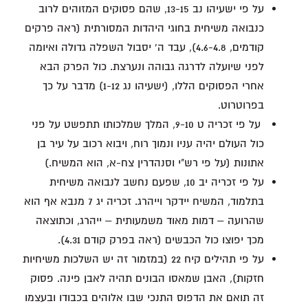
על פי ישעיהו נב 13-15, שהם פסוקים המזוהים לרוב
כנבואה משיחית בחוגי היהדות המסורתית (ראה פרקים
קודמים, 4.6-4.8), עבד ה' יסבול השפלה גדולה ואיומה
לפני שיועלה לדרגה גבוהה ונערצת. כול הפרק הבא
אחרי הפסוקים הללו, (ישעיהו נג 1-12) מדבר על כך
בפרוטרוט.
על פי זכריה ט 9-10, המלך שמלכותו תתפשט על פני
כול העולם יהיה עניו ונמוך רוח, ויבוא רכוב על עיר בן
אתונות (על פי רש"י וסנהדרין צח-א, הוא המשיח.)
על פי זכריה יב 10, שפעם נחשב לנבואה משיחית
בתלמוד, המשיח יידקר וייהרג. זכריה יג 7 מנבא אף הוא
שהרועה – דמות מאוד משמעותית – ייהרג, וכתוצאה
מכך יפוצו כול הכבשים (ראה בפרק קודם 4.31).
על פי תהילים קיח 22 (במזמור זה יש השלכות משיחיות
חזקות), האבן שמאסו הבונים תהיה לאבן פינה. פסוק
זה תואם את הדפוס התנכי שבו אלוהים בכבודו ובעצמו