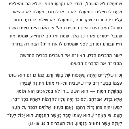
שמעולם לא הושפל, ובגדיו לא נקרעו מגופו, שלא הכו והצליפו
ולעגו לו חיילים. שמעולם לא קראו לו תגר, מעולם לא הוציאו
עליו דיבה ודברי שקר וכזב, שמעולם לא שילמו לו רעה תחת
טובה? האם הינו רוצים במשיח כזה? או האם היינו רוצים משיח
שסבל ייסורים ואחר כך מלך, שמת ואז קם לתחייה, שמסר את
חייו עבורנו זמן רב לפני שמסרנו לו את חיינו? הבחירה ברורה.
לאור הדברים הללו, האיגרת אל העברים בברית החדשה
מסבירה את הדברים הבאים:
וְכֵיוָן שֶׁלַּיְלָדִים הָיְתָה שֻׁתָּפוּת שֶׁל בָּשָׂר וָדָם, כְּמוֹ כֵן גַּם הוּא שִׁתֵּף
עַצְמוֹ בְּבָשָׂר וָדָם כְּדֵי שֶׁיַּשְׁבִּית עַל-יְדֵי מוֹתוֹ אֶת זֶה שֶׁבְּיָדוֹ
מֶמְשֶׁלֶת הַמָּוֶת — הוּא הַשָּׂטָן…הֵן לֹא בְּמַלְאָכִים הוּא תּוֹמֵךְ,
אֶלָּא בְּזֶרַע אַבְרָהָם. לְפִיכָךְ הָיָה עָלָיו לְהִדָּמוֹת לְאֶחָיו בְּכָל דָּבָר,
לְמַעַן יִהְיֶה כֹּהֵן גָּדוֹל רַחֲמָן וְנֶאֱמָן בְּעִנְיְנֵי אֱלֹהִים לְכַפֵּר עַל חֲטָאֵי
הָעָם, כִּי מֵאַחַר שֶׁהוּא עַצְמוֹ סָבַל כַּאֲשֶׁר הִתְנַסָּה, הוּא יָכוֹל לַעֲזֹר
לְאֵלֶּה אֲשֶׁר נְתוּנִים בְּנִסָּיוֹן. (אל העברים ב 14, 16-18)