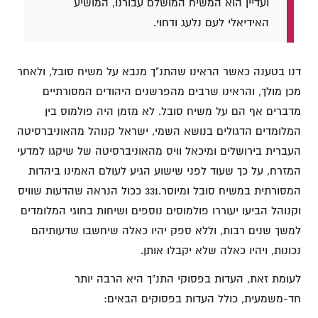
ועדיין הוא המשיח המושלם עבורנו, המושיע
האידיאלי לעם נלעג ודחוי.
דנו בטענה כאשר הראינו שהתנ"ך מנבא על משיח סובל, ולאחר
מכן מולך, והראינו שרבים מהפרשנים היהודים המסורתיים
מדברים אף הם על משיח סובל. לא מזמן היה פולמוס בין
המלומדים הדגולים בנושא השמי, ישראל קנוהל מהאוניברסיטה
העברית בירושלים ומיכאל וויס מהאוניברסיטה של שיקגו למדעי
המזרח, על כך שעוד לפני שישוע הגיע לעולם האמינו ביהדות
המסורתית במשיח סובל ומיוסר.331 ככול הנראה שהדעות שוויס
וקנוהל הביעו יעוררו פולמוסים נוספים ושיחות בחוגי המלומדים
למשך שנים רבות, וללא ספק יהיו כאלה שיחשבו שדעותיהם
נכונות, ויהיו כאלה שלא יקבלו אותן.
לעומת זאת, העדות בפסוקי התנ"ך היא הרבה יותר
חד-משמעית, כולל העדות בפסוקים הבאים: