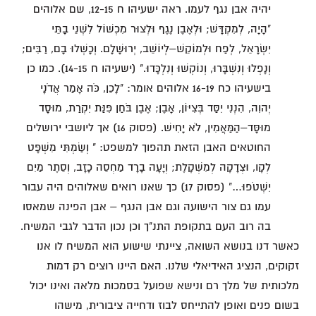
יהיה אבן נגף לעמו. ראה ישעיהו ח 12-15, שם אלוהים
"הָיָה, לְמִקְדָּשׁ; וּלְאֶבֶן נֶגֶף וּלְצוּר מִכְשׁוֹל לִשְׁנֵי בָתֵּי
יִשְׂרָאֵל, לְפַח וּלְמוֹקֵשׁ–לְיוֹשֵׁב, יְרוּשָׁלִָם. וְכָשְׁלוּ בָם, רַבִּים;
וְנָפְלוּ וְנִשְׁבָּרוּ, וְנוֹקְשׁוּ וְנִלְכָּדוּ." (ישעיהו ח 14-15). כמו כן
בישעיהו כח 16-19 אלוהים אומר: "לָכֵן, כֹּה אָמַר אֲדֹנָי
יְהוִה, הִנְנִי יִסַּד בְּצִיּוֹן, אָבֶן; אֶבֶן בֹּחַן פִּנַּת יִקְרַת, מוּסָד
מוּסָּד–הַמַּאֲמִין, לֹא יָחִישׁ. (פסוק 16) אך ליושבי ירושלים
החוטאים האבן הזאת תהפוך למשפט: " וְשַׂמְתִּי מִשְׁפָּט
לְקָו, וּצְדָקָה לְמִשְׁקָלֶת; וְיָעָה בָרָד מַחְסֵה כָזָב, וְסֵתֶר מַיִם
יִשְׁטֹפוּ…" (פסוק 17) כך שאנו רואים שאלוהים היה עבור
עמו גם צור הישועה וגם אבן הנגף – אבן הפינה שמאסו
בה רוב העם בתקופת התנ"ך וכן נכון הדבר לגבי המשיח.
כאשר דנו בנושא השואה, ציינתי שישוע הוא המשיח לו אנו
זקוקים, הנציג האידיאלי שלנו. האם היינו רוצים רק דמות
מלכותית של מלך רם ונישא שפועל בסמכות מלאה ואינו יכול
בשום פנים ואופן להתייחס לבוז ודחייה ציבורית, מישהו