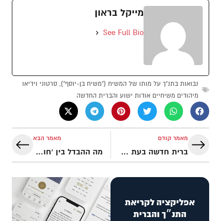
מייקל בראון
See Full Bio
נבואות בתנ"ך על מותו של המשיח ("משיח בן-יוסף")
,
סרטוני וידיאו
מיהודים משיחיים אודות ישוע והברית החדשה
מאמר קודם
מאמר הבא
ברית חדשה בעת קיבוץ גלויות?
מה ההבדל בין 'חוקים', 'משפטים' ו'תורות'?
אפליקציה לקריאת
התנ״ך והברית