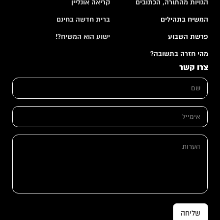
הגויות מהתורה, הכתובים
קריאה אונליין
המשיח בתהילים
ברית חדשה בחינם
פרשת השבוע
ישוע הוא המשיח?!
מהי חזרה בתשובה?
צרו קשר
ש
ם
*
ה
א
ע
י
ר
מ
ו
י
ת
ה
י
ש
ע
ל
ם
ר
*
א
ו
י
ת
מ
י
י
ל
שליחה