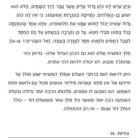
וְכֵיוָן שֶׁיֵּשׁ לָנוּ כֹּהֵן גָּדוֹל עֶלְיוֹן אֲשֶׁר עָבַר דֶּרֶךְ הַשָּׁמַיִם, הֲלֹא הוּא
יֵשׁוּעַ בֶּן-הָאֱלֹהִים, נַחֲזִיקָה בְּהַכְרָזַת אֱמוּנָתֵנוּ. כִּי אֵין לָנוּ כֹּהֵן
גָּדוֹל שֶׁאֵינוֹ יָכוֹל לָחוּשׁ עִמָּנוּ אֶת חֻלְשׁוֹתֵינוּ, אֶלָּא אֶחָד שֶׁהִתְנַסָּה
בַּכֹּל כָּמוֹנוּ מִבְּלִי חֵטְא. עַל כֵּן נִקְרְבָה בְּבִטָּחוֹן אֶל כֵּס הַחֶסֶד
לְקַבֵּל רַחֲמִים וְלִמְצֹא חֶסֶד לְעֶזְרָה בְּעִתָּהּ. (אל העברים ד 14-16)
מלך המשיח שלנו הוא גם הכהן הגדול שלנו- בדיוק כפי
שהתנ"ך מנבא. לא יכולה להיות דרך אחרת.
ניתן לראות זאת ברחבי העולם שמלך המשיח ישוע מולך על
חייהם של אין ספור עשרות מיליוני אנשים מכול עם ולאום תחת
השמש. הם נשבעו לו אמונים. מלכותו הרבה יותר גדולה ובעלת
השפעה רבה יותר מאשר כול מלך אחר משושלת דוד – כולל
המלך דוד עצמו – וזו רק ההתחלה.
צפיות:
34